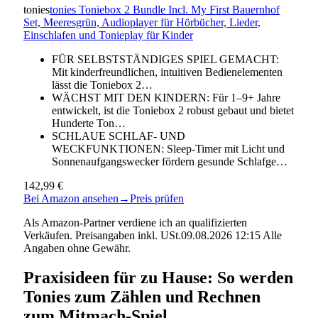
tonies
tonies Toniebox 2 Bundle Incl. My First Bauernhof
Set, Meeresgrün, Audioplayer für Hörbücher, Lieder,
Einschlafen und Tonieplay für Kinder
FÜR SELBSTSTÄNDIGES SPIEL GEMACHT:
Mit kinderfreundlichen, intuitiven Bedienelementen
lässt die Toniebox 2…
WÄCHST MIT DEN KINDERN: Für 1–9+ Jahre
entwickelt, ist die Toniebox 2 robust gebaut und bietet
Hunderte Ton…
SCHLAUE SCHLAF- UND
WECKFUNKTIONEN: Sleep-Timer mit Licht und
Sonnenaufgangswecker fördern gesunde Schlafge…
142,99 €
Bei Amazon ansehen
→
Preis prüfen
Als Amazon-Partner verdiene ich an qualifizierten
Verkäufen. Preisangaben inkl. USt.09.08.2026 12:15 Alle
Angaben ohne Gewähr.
Praxisideen für zu Hause: So werden
Tonies zum Zählen und Rechnen
zum Mitmach-Spiel