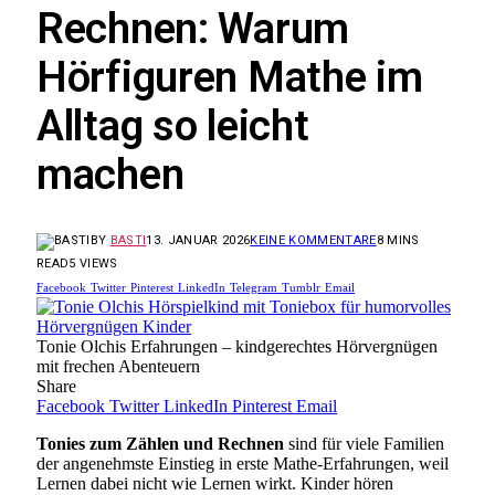
Rechnen: Warum
Hörfiguren Mathe im
Alltag so leicht
machen
BY
BASTI
13. JANUAR 2026
KEINE KOMMENTARE
8 MINS
READ
5
VIEWS
Facebook
Twitter
Pinterest
LinkedIn
Telegram
Tumblr
Email
Tonie Olchis Erfahrungen – kindgerechtes Hörvergnügen
mit frechen Abenteuern
Share
Facebook
Twitter
LinkedIn
Pinterest
Email
Tonies zum Zählen und Rechnen
sind für viele Familien
der angenehmste Einstieg in erste Mathe-Erfahrungen, weil
Lernen dabei nicht wie Lernen wirkt. Kinder hören