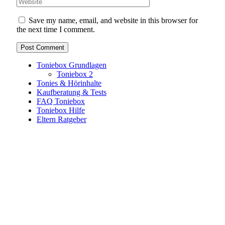
Save my name, email, and website in this browser for
the next time I comment.
Toniebox Grundlagen
Toniebox 2
Tonies & Hörinhalte
Kaufberatung & Tests
FAQ Toniebox
Toniebox Hilfe
Eltern Ratgeber
Toniebox-Ratgeber.de ist ein unabhängiger Ratgeber und
steht in keiner geschäftlichen oder organisatorischen
Verbindung zur Tonies GmbH. Alle genannten Marken- und
Produktnamen dienen ausschließlich der Information und
gehören ihren jeweiligen Rechteinhabern. Hinweis: Weitere
Informationen findest du auf der offiziellen Website der
Tonies GmbH
.
Toniebox-ratgeber.de ist dein unabhängiger Eltern-Ratgeber
rund um die Toniebox: Kaufberatung, Tonies-
Empfehlungen, Problemlösungen und praktische Tipps für