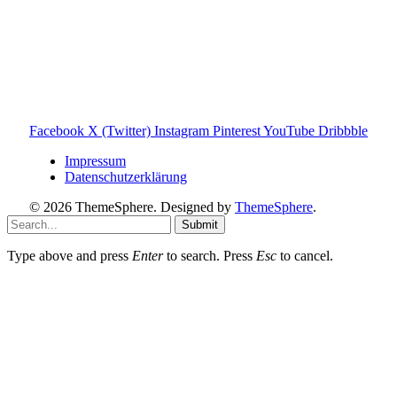
den Familienalltag. Alle Inhalte sind verständlich, praxisnah
und darauf ausgelegt, dir schnelle Antworten und klare
Entscheidungen zu ermöglichen.
Hinweis zu Affiliate-Links
Einige Links auf dieser Website sind Affiliate-Links. Wenn
du darüber etwas kaufst, erhalte ich ggf. eine kleine
Provision – für dich bleibt der Preis gleich. Damit unterstützt
du den Betrieb und Erhalt von Toniebox-Ratgeber.de.
Facebook
X (Twitter)
Instagram
Pinterest
YouTube
Dribbble
Impressum
Datenschutzerklärung
© 2026 ThemeSphere. Designed by
ThemeSphere
.
Submit
Type above and press
Enter
to search. Press
Esc
to cancel.