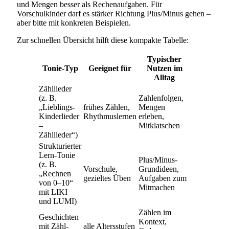
und Mengen besser als Rechenaufgaben. Für
Vorschulkinder darf es stärker Richtung Plus/Minus gehen –
aber bitte mit konkreten Beispielen.
Zur schnellen Übersicht hilft diese kompakte Tabelle:
Typischer
Tonie-Typ
Geeignet für
Nutzen im
Alltag
Zähllieder
(z. B.
Zahlenfolgen,
„Lieblings-
frühes Zählen,
Mengen
Kinderlieder
Rhythmuslernen
erleben,
–
Mitklatschen
Zähllieder“)
Strukturierter
Lern-Tonie
Plus/Minus-
(z. B.
Vorschule,
Grundideen,
„Rechnen
gezieltes Üben
Aufgaben zum
von 0–10“
Mitmachen
mit LIKI
und LUMI)
Zählen im
Geschichten
Kontext,
mit Zähl-
alle Altersstufen