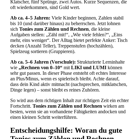
Klatscher, fünf Sprünge, zwei Autos. Kurze Sequenzen, die
oft wiederkommen, sind Gold wert.
Ab ca. 4–5 Jahren:
Viele Kinder beginnen, Zahlen stabil
bis 10 (und darüber hinaus) zu beherrschen. Jetzt lohnen
sich
Tonies zum Zählen und Rechnen
, die kleine
Aufgaben stellen: „Zähl mit!“, „Wie viele fehlen?“, „Eins
mehr, eins weniger“. Der Alltag bietet perfekte Anker: Tisch
decken (Anzahl Teller), Treppenstufen (hochzählen),
Spielzeug sortieren (Gruppieren).
Ab ca. 5–6 Jahren (Vorschule):
Strukturierte Lerninhalte
wie
„Rechnen von 0–10“
mit
LIKI und LUMI
können
sehr gut passen. In dieser Phase entsteht oft echtes Interesse
an Plus/Minus, wenn es spielerisch bleibt. Achte darauf,
dass dein Kind aktiv mitmacht (nachsprechen, mitklatschen,
Dinge legen) – sonst bleibt es reines Zuhören.
So wird aus dem richtigen Inhalt zur richtigen Zeit ein echter
Fortschritt.
Tonies zum Zählen und Rechnen
wirken am
besten, wenn sie an vorhandene Fähigkeiten andocken und
einen kleinen Schritt weiterführen.
Entscheidungshilfe: Woran du gute
Tonies zum Zählen und Rechnen