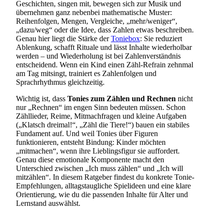
Geschichten, singen mit, bewegen sich zur Musik und
übernehmen ganz nebenbei mathematische Muster:
Reihenfolgen, Mengen, Vergleiche, „mehr/weniger“,
„dazu/weg“ oder die Idee, dass Zahlen etwas beschreiben.
Genau hier liegt die Stärke der
Toniebox
: Sie reduziert
Ablenkung, schafft Rituale und lässt Inhalte wiederholbar
werden – und Wiederholung ist bei Zahlenverständnis
entscheidend. Wenn ein Kind einen Zähl-Refrain zehnmal
am Tag mitsingt, trainiert es Zahlenfolgen und
Sprachrhythmus gleichzeitig.
Wichtig ist, dass
Tonies zum Zählen und Rechnen
nicht
nur „Rechnen“ im engen Sinn bedeuten müssen. Schon
Zähllieder, Reime, Mitmachfragen und kleine Aufgaben
(„Klatsch dreimal!“, „Zähl die Tiere!“) bauen ein stabiles
Fundament auf. Und weil Tonies über Figuren
funktionieren, entsteht Bindung: Kinder möchten
„mitmachen“, wenn ihre Lieblingsfigur sie auffordert.
Genau diese emotionale Komponente macht den
Unterschied zwischen „Ich muss zählen“ und „Ich will
mitzählen“. In diesem Ratgeber findest du konkrete Tonie-
Empfehlungen, alltagstaugliche Spielideen und eine klare
Orientierung, wie du die passenden Inhalte für Alter und
Lernstand auswählst.