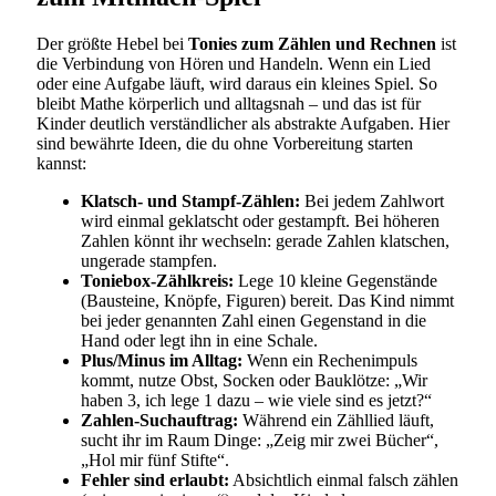
Der größte Hebel bei
Tonies zum Zählen und Rechnen
ist
die Verbindung von Hören und Handeln. Wenn ein Lied
oder eine Aufgabe läuft, wird daraus ein kleines Spiel. So
bleibt Mathe körperlich und alltagsnah – und das ist für
Kinder deutlich verständlicher als abstrakte Aufgaben. Hier
sind bewährte Ideen, die du ohne Vorbereitung starten
kannst:
Klatsch- und Stampf-Zählen:
Bei jedem Zahlwort
wird einmal geklatscht oder gestampft. Bei höheren
Zahlen könnt ihr wechseln: gerade Zahlen klatschen,
ungerade stampfen.
Toniebox-Zählkreis:
Lege 10 kleine Gegenstände
(Bausteine, Knöpfe, Figuren) bereit. Das Kind nimmt
bei jeder genannten Zahl einen Gegenstand in die
Hand oder legt ihn in eine Schale.
Plus/Minus im Alltag:
Wenn ein Rechenimpuls
kommt, nutze Obst, Socken oder Bauklötze: „Wir
haben 3, ich lege 1 dazu – wie viele sind es jetzt?“
Zahlen-Suchauftrag:
Während ein Zähllied läuft,
sucht ihr im Raum Dinge: „Zeig mir zwei Bücher“,
„Hol mir fünf Stifte“.
Fehler sind erlaubt:
Absichtlich einmal falsch zählen