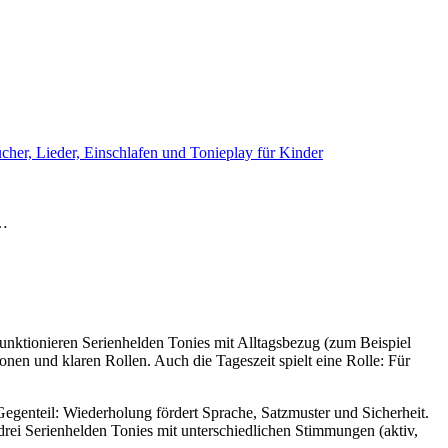
cher, Lieder, Einschlafen und Tonieplay für Kinder
e…
funktionieren Serienhelden Tonies mit Alltagsbezug (zum Beispiel
nen und klaren Rollen. Auch die Tageszeit spielt eine Rolle: Für
egenteil: Wiederholung fördert Sprache, Satzmuster und Sicherheit.
is drei Serienhelden Tonies mit unterschiedlichen Stimmungen (aktiv,