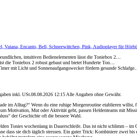
, Vaiana, Encanto, Bell, Schneewittchen, Pink, Audioplayer für Hörbü
chen, intuitiven Bedienelementen lässt die Toniebox 2…
die Toniebox 2 robust gebaut und bietet Hunderte Ton…
t Licht und Sonnenaufgangswecker fördern gesunde Schlafg
angaben inkl. USt.08.08.2026 12:15 Alle Angaben ohne Gewähr.
rade im Alltag?“ Wenn du eine ruhige Morgenroutine etablieren willst, 
 um Motivation, Mut oder Aktivität geht, passen Heldenteams mit Missio
uss“ der Geschichte oft die bessere Wahl.
den Tonies wochenlang in Dauerschleife. Das ist nicht schlimm – im G
 ohne dass sie dich täglich stressen. Ein guter Trick: Kombiniere zwei b