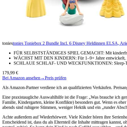
tonies
tonies Toniebox 2 Bundle Incl. 6 Disney Heldinnen ELSA, Ariel
FÜR SELBSTSTÄNDIGES SPIEL GEMACHT: Mit kinderfreundli
WÄCHST MIT DEN KINDERN: Für 1–9+ Jahre entwickelt, ist 
SCHLAUE SCHLAF- UND WECKFUNKTIONEN: Sleep-Timer mi
179,99 €
Bei Amazon ansehen
→
Preis prüfen
Als Amazon-Partner verdiene ich an qualifizierten Verkäufen. Preis
Eine praxistaugliche Auswahlhilfe ist die Frage: „Was brauche ich ge
Familie, Kindergarten, kleine Konflikte) besonders gut. Wenn es eher
abends sind ruhigere Stimmen, weniger Hektik und ein „runder Abschl
Achte außerdem auf Wiederhörwert. Viele Kinder hören ihre Serienhel
Entscheidend ist, dass du als Elternteil die Inhalte mittragen kannst,