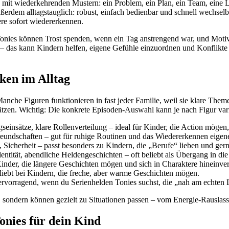
iten mit wiederkehrenden Mustern: ein Problem, ein Plan, ein Team, eine 
ßerdem alltagstauglich: robust, einfach bedienbar und schnell wechselba
re sofort wiedererkennen.
 Tonies können Trost spenden, wenn ein Tag anstrengend war, und Moti
– das kann Kindern helfen, eigene Gefühle einzuordnen und Konflikte
rken im Alltag
anche Figuren funktionieren in fast jeder Familie, weil sie klare Them
hätzen. Wichtig: Die konkrete Episoden-Auswahl kann je nach Figur vari
einsätze, klare Rollenverteilung – ideal für Kinder, die Action mögen
Freundschaften – gut für ruhige Routinen und das Wiedererkennen eigene
Sicherheit – passt besonders zu Kindern, die „Berufe“ lieben und ger
ntität, abendliche Heldengeschichten – oft beliebt als Übergang in die 
 Kinder, die längere Geschichten mögen und sich in Charaktere hineinver
eliebt bei Kindern, die freche, aber warme Geschichten mögen.
hervorragend, wenn du Serienhelden Tonies suchst, die „nah am echten 
l“, sondern können gezielt zu Situationen passen – vom Energie-Rausl
onies für dein Kind