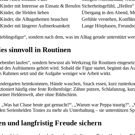
Kinder mit Interesse an Einsatz & Berufen
Sicherheitsgefühl, „Helfen“
Kinder, die Helden lieben
Übergang in den Abend, M
Kinder, die Alltagsthemen brauchen
Gefühle verstehen, Konflikt
Kinder mit längerer Aufmerksamkeit
Lange Hörphasen, Freundsch
ieblingsfigur“, sondern nach dem, was im Alltag gerade unterstützt wer
es sinnvoll in Routinen
ebenbei laufen“, sondern bewusst als Werkzeug für Routinen eingesetzt
d des Aufräumens gehört wird. Sobald die Figur startet, beginnt das A
ren Rahmen setzt und die Aufgabe weniger wie Arbeit wirkt.
Kindergarten heimkommen, Hände waschen, Snack essen, kurz runterkom
ioniert häufig eine feste Reihenfolge: Zähne putzen, Schlafanzug, ku
seiner Heldenwelt, aber ohne Bildschirm.
: „Was hat Chase heute gut gemacht?“, „Warum war Peppa traurig?“, „W
en Serienhelden Tonies zu mehr als Unterhaltung – sie unterstützen Spr
en und langfristig Freude sichern