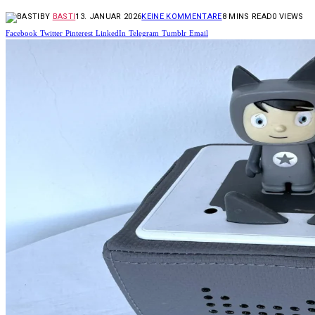
BY
BASTI
13. JANUAR 2026
KEINE KOMMENTARE
8 MINS READ
0
VIEWS
Facebook
Twitter
Pinterest
LinkedIn
Telegram
Tumblr
Email