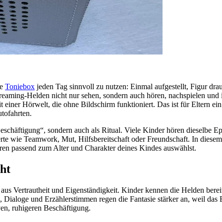
ie
Toniebox
jeden Tag sinnvoll zu nutzen: Einmal aufgestellt, Figur dra
treaming-Helden nicht nur sehen, sondern auch hören, nachspielen und 
iner Hörwelt, die ohne Bildschirm funktioniert. Das ist für Eltern ei
tofahrten.
Beschäftigung“, sondern auch als Ritual. Viele Kinder hören dieselbe 
 Werte wie Teamwork, Mut, Hilfsbereitschaft oder Freundschaft. In die
guren passend zum Alter und Charakter deines Kindes auswählst.
ht
us Vertrautheit und Eigenständigkeit. Kinder kennen die Helden bereits
 Dialoge und Erzählerstimmen regen die Fantasie stärker an, weil das B
ven, ruhigeren Beschäftigung.