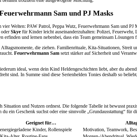
du behältst trotzdem eine ausgewogene Mischung.
, Feuerwehrmann Sam und PJ Masks
m vier Welten: PAW Patrol, Peppa Wutz, Feuerwehrmann Sam und PJ Masks
oder
Skye
für Kinder leicht auseinanderzuhalten: Polizei, Feuerwehr, 
en erfinden und lernen nebenbei, dass ein Team gemeinsam Lösungen f
n Alltagsmomente, die ziehen. Familienrituale, Kita-Situationen, Streit
braucht.
Feuerwehrmann Sam
setzt stärker auf Sicherheit und Verant
iederum ideal, wenn dein Kind Heldengeschichten liebt, aber du abend
eht sind. In Summe sind diese Serienhelden Tonies deshalb so beliebt, 
Situation und Nutzen ordnest. Die folgende Tabelle ist bewusst praxisna
n du ein Geschenk suchst oder eine sinnvolle „Grundausstattung“ für d
Geeignet für…
Allta
energiegeladene Kinder, Rollenspiele
Motivation, Teamwork, Bes
Kita-Alter, Routine-Fans
Morgen-/Abendritual, Wiede