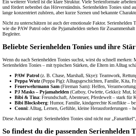
Ein weiterer Vorteil ist die klare Struktur. Viele Serienformate arbe
und fördert nebenbei das Hörverständnis. Serienhelden Tonies sind au
lange konzentriert zuhören, aber kurze Szenen und bekannte Charakte
Nicht zu unterschätzen ist auch der emotionale Faktor. Serienhelden
wie die PAW Patrol oder die Pyjamahelden stehen für Zusammenhalt 
Begleiter.
Beliebte Serienhelden Tonies und ihre Stä
Wenn du nach Serienhelden Tonies suchst, wirst du schnell merken: M
Serienhelden Tonies – mit typischen Stärken, die Eltern im Alltag sc
PAW Patrol
(z. B. Chase, Marshall, Skye): Teamwork, Rettungs
Peppa Wutz
(Peppa Pig): Alltagsgeschichten, Familie, Kita, 
Feuerwehrmann Sam
(Fireman Sam): Helfen, Verantwortung, 
PJ Masks – Pyjamahelden
(Catboy, Owlette, Gekko): Mut, Ide
Bibi & Tina
: Freundschaft, Abenteuer, Pferdewelt – stark für
Bibi Blocksberg
: Humor, Familie, kindgerechte Konflikte – b
Conni
: Alltag, Lernen, Gefühle, kleine Herausforderungen – 
Diese Auswahl zeigt: Serienhelden Tonies sind nicht nur „Fanartike
So findest du die passenden Serienhelden T