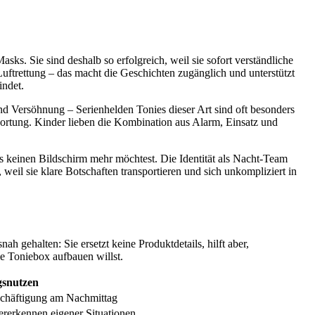
. Sie sind deshalb so erfolgreich, weil sie sofort verständliche
Luftrettung – das macht die Geschichten zugänglich und unterstützt
indet.
 und Versöhnung – Serienhelden Tonies dieser Art sind oft besonders
wortung. Kinder lieben die Kombination aus Alarm, Einsatz und
s keinen Bildschirm mehr möchtest. Die Identität als Nacht-Team
weil sie klare Botschaften transportieren und sich unkompliziert in
h gehalten: Sie ersetzt keine Produktdetails, hilft aber,
ie Toniebox aufbauen willst.
gsnutzen
chäftigung am Nachmittag
rerkennen eigener Situationen