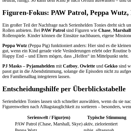
neutral, ruhig). So kann dein Kind je nach Gefühl auswählen – und 
Figuren-Fokus: PAW Patrol, Peppa Wutz
Ein großer Teil der Nachfrage nach Serienhelden Tonies dreht sich u
Rollen anbieten. Bei
PAW Patrol
sind Figuren wie
Chase
,
Marshall
Rollenspiele. Kinder können die Einsätze nachbauen, eigene Mission
Peppa Wutz
(Peppa Pig) funktioniert anders: Hier sind es die kleine
gut, wenn ein Kind gerade viele Veränderungen erlebt oder Routine 
Happy End – und Eltern mögen, dass „Helfen“ im Mittelpunkt steht.
PJ Masks – Pyjamahelden
mit
Catboy
,
Owlette
und
Gekko
sind w
passt gut in die Abendstimmung, solange die Episoden nicht zu aufgedr
den Familienalltag integrieren lassen.
Entscheidungshilfe per Überblickstabelle
Serienhelden Tonies lassen sich schneller auswählen, wenn du sie nach 
Figurenwelten nach Alltagstauglichkeit zu sortieren – besonders, wen
Serienwelt / Figur(en)
Typische Stimmung
PAW Patrol (Chase, Marshall, Skye)
aktiv, zielorientiert
Peppa Wutz
ruhig, alltagsnah