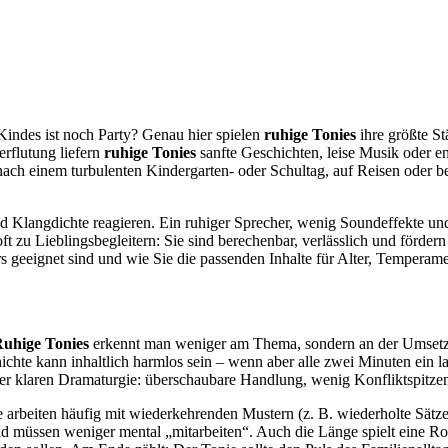
Kindes ist noch Party? Genau hier spielen
ruhige Tonies
ihre größte St
rflutung liefern
ruhige Tonies
sanfte Geschichten, leise Musik oder en
uch nach einem turbulenten Kindergarten- oder Schultag, auf Reisen od
und Klangdichte reagieren. Ein ruhiger Sprecher, wenig Soundeffekte u
ft zu Lieblingsbegleitern: Sie sind berechenbar, verlässlich und förder
rs geeignet sind und wie Sie die passenden Inhalte für Alter, Temper
uhige Tonies
erkennt man weniger am Thema, sondern an der Umsetzu
hte kann inhaltlich harmlos sein – wenn aber alle zwei Minuten ein la
er klaren Dramaturgie: überschaubare Handlung, wenig Konfliktspitzen
 arbeiten häufig mit wiederkehrenden Mustern (z. B. wiederholte Sätze
 und müssen weniger mental „mitarbeiten“. Auch die Länge spielt eine R