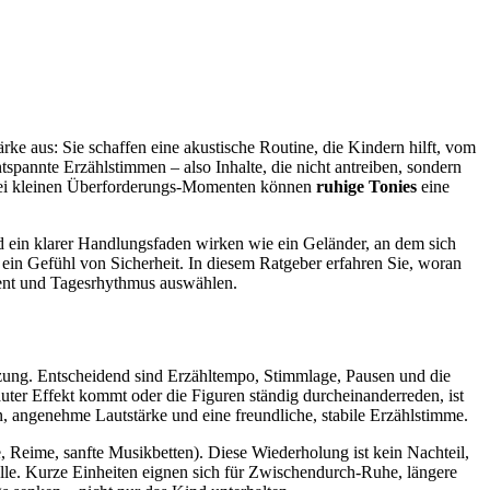
ärke aus: Sie schaffen eine akustische Routine, die Kindern hilft, vom
tspannte Erzählstimmen – also Inhalte, die nicht antreiben, sondern
er bei kleinen Überforderungs-Momenten können
ruhige Tonies
eine
nd ein klarer Handlungsfaden wirken wie ein Geländer, an dem sich
n ein Gefühl von Sicherheit. In diesem Ratgeber erfahren Sie, woran
ament und Tagesrhythmus auswählen.
ng. Entscheidend sind Erzähltempo, Stimmlage, Pausen und die
uter Effekt kommt oder die Figuren ständig durcheinanderreden, ist
, angenehme Lautstärke und eine freundliche, stabile Erzählstimme.
, Reime, sanfte Musikbetten). Diese Wiederholung ist kein Nachteil,
olle. Kurze Einheiten eignen sich für Zwischendurch-Ruhe, längere