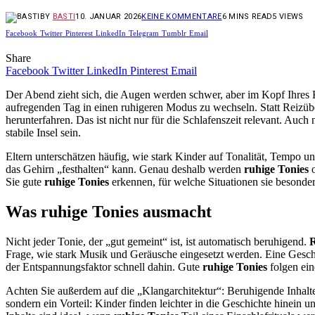
BY
BASTI
10. JANUAR 2026
KEINE KOMMENTARE
6 MINS READ
5
VIEWS
Facebook
Twitter
Pinterest
LinkedIn
Telegram
Tumblr
Email
Share
Facebook
Twitter
LinkedIn
Pinterest
Email
Der Abend zieht sich, die Augen werden schwer, aber im Kopf Ihres 
aufregenden Tag in einen ruhigeren Modus zu wechseln. Statt Reizübe
herunterfahren. Das ist nicht nur für die Schlafenszeit relevant. A
stabile Insel sein.
Eltern unterschätzen häufig, wie stark Kinder auf Tonalität, Tempo 
das Gehirn „festhalten“ kann. Genau deshalb werden
ruhige Tonies
o
Sie gute
ruhige Tonies
erkennen, für welche Situationen sie besonde
Was ruhige Tonies ausmacht
Nicht jeder Tonie, der „gut gemeint“ ist, ist automatisch beruhigend.
R
Frage, wie stark Musik und Geräusche eingesetzt werden. Eine Geschic
der Entspannungsfaktor schnell dahin. Gute
ruhige Tonies
folgen ein
Achten Sie außerdem auf die „Klangarchitektur“: Beruhigende Inhalte
sondern ein Vorteil: Kinder finden leichter in die Geschichte hinein