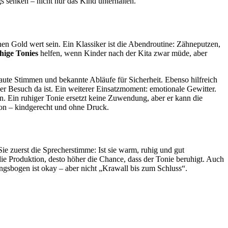
gs senken – nicht nur das Kind unterhalten.
nen Gold wert sein. Ein Klassiker ist die Abendroutine: Zähneputzen,
hige Tonies
helfen, wenn Kinder nach der Kita zwar müde, aber
te Stimmen und bekannte Abläufe für Sicherheit. Ebenso hilfreich
er Besuch da ist. Ein weiterer Einsatzmoment: emotionale Gewitter.
n. Ein ruhiger Tonie ersetzt keine Zuwendung, aber er kann die
ion – kindgerecht und ohne Druck.
e zuerst die Sprecherstimme: Ist sie warm, ruhig und gut
die Produktion, desto höher die Chance, dass der Tonie beruhigt. Auch
ngsbogen ist okay – aber nicht „Krawall bis zum Schluss“.