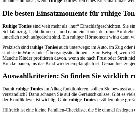
Inhalte sind ideal, wenn
ruhige Tonies
Teil eines Einschlafrituals we
Die besten Einsatzmomente für ruhige Ton
Ruhige Tonies
sind weit mehr als „nur“ Einschlafgeschichten. Sie si
Schlafanzug, Licht dimmen – und dann ein Tonie, der ohne Aufdreh
innerlich noch aufgedreht sind. Ein ruhiger Hörmoment wirkt dann 
Praktisch sind
ruhige Tonies
auch unterwegs: im Auto, im Zug oder i
sind sie in Warte- oder Übergangssituationen – zum Beispiel, wenn E
Manche Kinder profitieren davon, wenn sie nach Frust oder Streit nic
Brücke bauen, bis das Kind wieder empfänglich ist. Genau hier zeig
Auswahlkriterien: So finden Sie wirklich r
Damit
ruhige Tonies
im Alltag funktionieren, sollten Sie bewusst au
verständlich? Dann schauen Sie auf die Geräuschkulisse: Gibt es viel
der Konfliktlevel ist wichtig: Gute
ruhige Tonies
erzählen ohne große
Hilfreich ist eine kleine Familien-Checkliste, die Sie einmal festleg