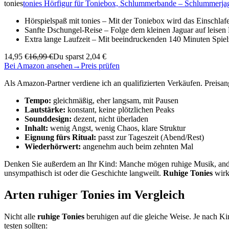
tonies
tonies Hörfigur für Toniebox, Schlummerbande – Schlummerjagu
Hörspielspaß mit tonies – Mit der Toniebox wird das Einschl
Sanfte Dschungel-Reise – Folge dem kleinen Jaguar auf leis
Extra lange Laufzeit – Mit beeindruckenden 140 Minuten Spielz
14,95 €
16,99 €
Du sparst 2,04 €
Bei Amazon ansehen
→
Preis prüfen
Als Amazon-Partner verdiene ich an qualifizierten Verkäufen. Preis
Tempo:
gleichmäßig, eher langsam, mit Pausen
Lautstärke:
konstant, keine plötzlichen Peaks
Sounddesign:
dezent, nicht überladen
Inhalt:
wenig Angst, wenig Chaos, klare Struktur
Eignung fürs Ritual:
passt zur Tageszeit (Abend/Rest)
Wiederhörwert:
angenehm auch beim zehnten Mal
Denken Sie außerdem an Ihr Kind: Manche mögen ruhige Musik, ander
unsympathisch ist oder die Geschichte langweilt.
Ruhige Tonies
wirk
Arten ruhiger Tonies im Vergleich
Nicht alle
ruhige Tonies
beruhigen auf die gleiche Weise. Je nach Kin
testen sollten: