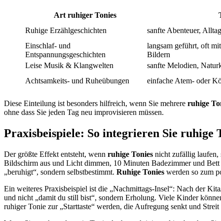
Art ruhiger Tonies
Ruhige Erzählgeschichten
sanfte Abenteuer, Allt
Einschlaf- und
langsam geführt, oft m
Entspannungsgeschichten
Bildern
Leise Musik & Klangwelten
sanfte Melodien, Naturk
Achtsamkeits- und Ruheübungen
einfache Atem- oder Kör
Diese Einteilung ist besonders hilfreich, wenn Sie mehrere
ruhige To
ohne dass Sie jeden Tag neu improvisieren müssen.
Praxisbeispiele: So integrieren Sie ruhige 
Der größte Effekt entsteht, wenn
ruhige Tonies
nicht zufällig laufen
Bildschirm aus und Licht dimmen, 10 Minuten Badezimmer und Bett fer
„beruhigt“, sondern selbstbestimmt.
Ruhige Tonies
werden so zum posi
Ein weiteres Praxisbeispiel ist die „Nachmittags-Insel“: Nach der Kit
und nicht „damit du still bist“, sondern Erholung. Viele Kinder könne
ruhiger Tonie zur „Starttaste“ werden, die Aufregung senkt und Streit 