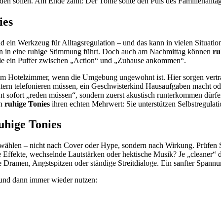
rden sollen. Am Ende zählt: Der Tonie sollte den Puls des Familienallta
ies
nd ein Werkzeug für Alltagsregulation – und das kann in vielen Situatio
en in eine ruhige Stimmung führt. Doch auch am Nachmittag können
ru
wie ein Puffer zwischen „Action“ und „Zuhause ankommen“.
m Hotelzimmer, wenn die Umgebung ungewohnt ist. Hier sorgen vertrau
ltern telefonieren müssen, ein Geschwisterkind Hausaufgaben macht od
ht sofort „reden müssen“, sondern zuerst akustisch runterkommen dürfe
en
ruhige Tonies
ihren echten Mehrwert: Sie unterstützen Selbstregulat
uhige Tonies
swählen – nicht nach Cover oder Hype, sondern nach Wirkung. Prüfen Si
e Effekte, wechselnde Lautstärken oder hektische Musik? Je „cleaner“ 
 Dramen, Angstspitzen oder ständige Streitdialoge. Ein sanfter Spannu
en und dann immer wieder nutzen: