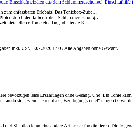
ar: Einschlafmelodien aus dem Schlummerdschungel, Einschlafhilfe für
afen zum anfassbaren Erlebnis! Das Toniebox-Zube…
en Pfoten durch den farbenfrohen Schlummerdschung…
eit bietet dieser Tonie eine langanhaltende Kl…
angaben inkl. USt.15.07.2026 17:05 Alle Angaben ohne Gewähr.
e bevorzugen leise Erzählungen ohne Gesang. Und: Ein Tonie kann „r
en am besten, wenn sie nicht als „Beruhigungsmittel“ eingesetzt werden
d und Situation kann eine andere Art besser funktionieren. Die folgend