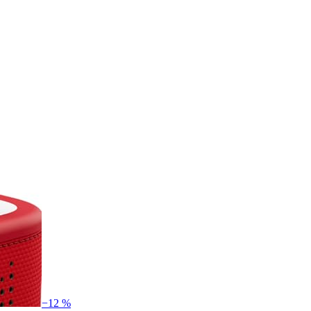
−12 %