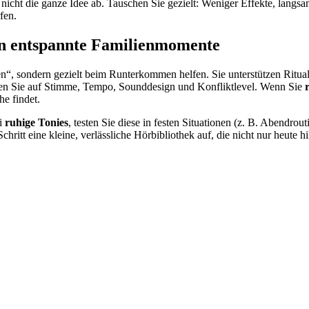
 nicht die ganze Idee ab. Tauschen Sie gezielt: Weniger Effekte, langsa
fen.
n in entspannte Familienmomente
ten“, sondern gezielt beim Runterkommen helfen. Sie unterstützen Ritua
hten Sie auf Stimme, Tempo, Sounddesign und Konfliktlevel. Wenn Sie
e findet.
ei
ruhige Tonies
, testen Sie diese in festen Situationen (z. B. Abendr
 Schritt eine kleine, verlässliche Hörbibliothek auf, die nicht nur heute h