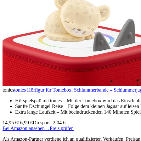
tonies
tonies Hörfigur für Toniebox, Schlummerbande – Schlummerjagu
Hörspielspaß mit tonies – Mit der Toniebox wird das Einschl
Sanfte Dschungel-Reise – Folge dem kleinen Jaguar auf leis
Extra lange Laufzeit – Mit beeindruckenden 140 Minuten Spielz
14,95 €
16,99 €
Du sparst 2,04 €
Bei Amazon ansehen
→
Preis prüfen
Als Amazon-Partner verdiene ich an qualifizierten Verkäufen. Preis