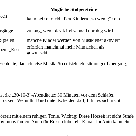
Mögliche Stolpersteine
nach
kann bei sehr lebhaften Kindern „zu wenig“ sein
ergänge
zu lang, wenn das Kind schnell unruhig wird
 Spielen
manche Kinder werden von Musik eher aktiviert
erfordert manchmal mehr Mitmachen als
nen, „Reset“
gewünscht
chichte, danach leise Musik. So entsteht ein stimmiger Übergang,
l ist die „30-10-3“-Abendkette: 30 Minuten vor dem Schlafen
rücken. Wenn Ihr Kind mitentscheiden darf, fühlt es sich nicht
rzeit mit einem ruhigen Tonie. Wichtig: Diese Hörzeit ist nicht Strafe
nrhythmus finden. Auch für Reisen lohnt ein Ritual: Im Auto kann ein