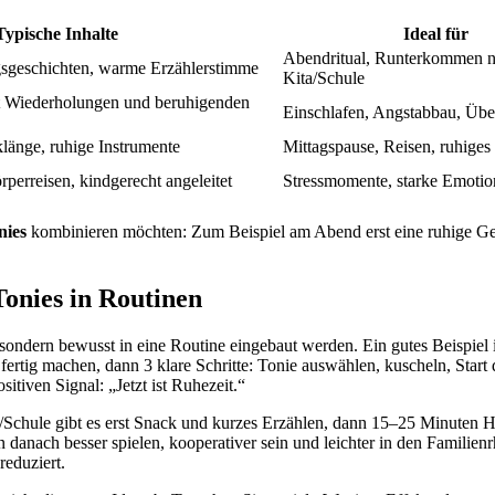
Typische Inhalte
Ideal für
Abendritual, Runterkommen 
agsgeschichten, warme Erzählerstimme
Kita/Schule
it Wiederholungen und beruhigenden
Einschlafen, Angstabbau, Üb
länge, ruhige Instrumente
Mittagspause, Reisen, ruhiges
perreisen, kindgerecht angeleitet
Stressmomente, starke Emotio
nies
kombinieren möchten: Zum Beispiel am Abend erst eine ruhige Ges
Tonies in Routinen
, sondern bewusst in eine Routine eingebaut werden. Ein gutes Beispie
tig machen, dann 3 klare Schritte: Tonie auswählen, kuscheln, Start d
tiven Signal: „Jetzt ist Ruhezeit.“
a/Schule gibt es erst Snack und kurzes Erzählen, dann 15–25 Minuten Hö
n danach besser spielen, kooperativer sein und leichter in den Familie
reduziert.