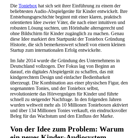
Die
Toniebox
hat sich seit ihrer Einführung zu einem der
beliebtesten Audio-Abspielgeräte für Kinder entwickelt. Ihre
Entstehungsgeschichte beginnt mit einer klaren, praktisch
orientierten Idee zweier Väter, die nach einer intuitiven und
robusten Lösung suchten, um Hörinhalte altersgerecht und
ohne Bildschirm für Kinder zugänglich zu machen. Genau
diese Idee markiert den Startpunkt der Toniebox Gründung
Historie, die sich bemerkenswert schnell von einem kleinen
Startup zum internationalen Erfolg entwickelte.
Im Jahr 2014 wurde die Gründung des Unternehmens in
Deutschland vollzogen. Der Fokus lag von Beginn an
darauf, ein digitales Abspielgerät zu schaffen, das mit
kindgerechtem Design und einfacher Bedienbarkeit
überzeugt. Die Kombination aus einer physischen Figur, den
sogenannten Tonies, und der Toniebox selbst,
revolutionierte das Hörvergnügen für Kinder und führte
schnell zu steigender Nachfrage. In den folgenden Jahren
wurden weltweit mehr als 10 Millionen Tonieboxen aktiviert
und über 134 Millionen Tonies verkauft, ein eindrucksvoller
Beleg für das Wachstum und den Einfluss der Marke.
Von der Idee zum Problem: Warum
ein neues Kinder-Audiosystem