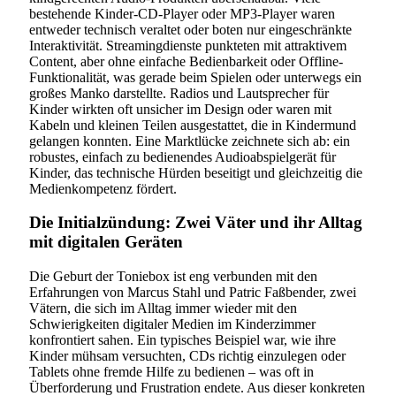
bestehende Kinder-CD-Player oder MP3-Player waren
entweder technisch veraltet oder boten nur eingeschränkte
Interaktivität. Streamingdienste punkteten mit attraktivem
Content, aber ohne einfache Bedienbarkeit oder Offline-
Funktionalität, was gerade beim Spielen oder unterwegs ein
großes Manko darstellte. Radios und Lautsprecher für
Kinder wirkten oft unsicher im Design oder waren mit
Kabeln und kleinen Teilen ausgestattet, die in Kindermund
gelangen konnten. Eine Marktlücke zeichnete sich ab: ein
robustes, einfach zu bedienendes Audioabspielgerät für
Kinder, das technische Hürden beseitigt und gleichzeitig die
Medienkompetenz fördert.
Die Initialzündung: Zwei Väter und ihr Alltag
mit digitalen Geräten
Die Geburt der Toniebox ist eng verbunden mit den
Erfahrungen von Marcus Stahl und Patric Faßbender, zwei
Vätern, die sich im Alltag immer wieder mit den
Schwierigkeiten digitaler Medien im Kinderzimmer
konfrontiert sahen. Ein typisches Beispiel war, wie ihre
Kinder mühsam versuchten, CDs richtig einzulegen oder
Tablets ohne fremde Hilfe zu bedienen – was oft in
Überforderung und Frustration endete. Aus dieser konkreten