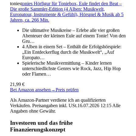
tonies
tonies Hörfigur für Toniebox, Eule findet den Beat –
Die große Sammler-Edition (4 Alben: Musikwelt,
Europatour, Instrumente & Gefühl), Hörspiel & Musik ab 5
Jahren, ca. 266 Min.
Die ultimative Musikreise – Erlebe alle vier großen
Abenteuer der kleinen Eule auf einem Tonie! Von den
Gru…
4 Alben in einem Set – Enthält die Erfolgshörspiele:
„Ein Entdeckerflug durch die Musikwelt“, „Auf
Europato…
Spielerische Musikvermittlung – Kinder lernen
unterschiedlichste Genres wie Rock, Jazz, Hip Hop
oder Flamen…
21,99 €
Bei Amazon ansehen
→
Preis prüfen
Als Amazon-Partner verdiene ich an qualifizierten
Verkäufen. Preisangaben inkl. USt.16.07.2026 12:15 Alle
Angaben ohne Gewähr.
Investoren und das frühe
Finanzierungskonzept