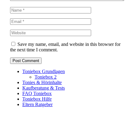
Save my name, email, and website in this browser for
the next time I comment.
Toniebox Grundlagen
Toniebox 2
Tonies & Hörinhalte
Kaufberatung & Tests
FAQ Toniebox
Toniebox Hilfe
Eltern Ratgeber
Toniebox-Ratgeber.de ist ein unabhängiger Ratgeber und
steht in keiner geschäftlichen oder organisatorischen
Verbindung zur Tonies GmbH. Alle genannten Marken- und
Produktnamen dienen ausschließlich der Information und
gehören ihren jeweiligen Rechteinhabern. Hinweis: Weitere