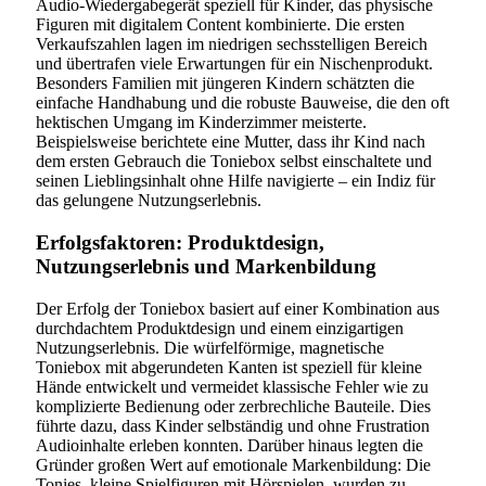
Audio-Wiedergabegerät speziell für Kinder, das physische
Figuren mit digitalem Content kombinierte. Die ersten
Verkaufszahlen lagen im niedrigen sechsstelligen Bereich
und übertrafen viele Erwartungen für ein Nischenprodukt.
Besonders Familien mit jüngeren Kindern schätzten die
einfache Handhabung und die robuste Bauweise, die den oft
hektischen Umgang im Kinderzimmer meisterte.
Beispielsweise berichtete eine Mutter, dass ihr Kind nach
dem ersten Gebrauch die Toniebox selbst einschaltete und
seinen Lieblingsinhalt ohne Hilfe navigierte – ein Indiz für
das gelungene Nutzungserlebnis.
Erfolgsfaktoren: Produktdesign,
Nutzungserlebnis und Markenbildung
Der Erfolg der Toniebox basiert auf einer Kombination aus
durchdachtem Produktdesign und einem einzigartigen
Nutzungserlebnis. Die würfelförmige, magnetische
Toniebox mit abgerundeten Kanten ist speziell für kleine
Hände entwickelt und vermeidet klassische Fehler wie zu
komplizierte Bedienung oder zerbrechliche Bauteile. Dies
führte dazu, dass Kinder selbständig und ohne Frustration
Audioinhalte erleben konnten. Darüber hinaus legten die
Gründer großen Wert auf emotionale Markenbildung: Die
Tonies, kleine Spielfiguren mit Hörspielen, wurden zu