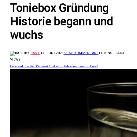
Toniebox Gründung
Historie begann und
wuchs
BY
BASTI
14. JUNI 2026
KEINE KOMMENTARE
11 MINS READ
4
VIEWS
Facebook
Twitter
Pinterest
LinkedIn
Telegram
Tumblr
Email