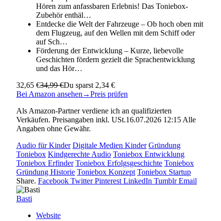
Hören zum anfassbaren Erlebnis! Das Toniebox-
Zubehör enthäl…
Entdecke die Welt der Fahrzeuge – Ob hoch oben mit
dem Flugzeug, auf den Wellen mit dem Schiff oder
auf Sch…
Förderung der Entwicklung – Kurze, liebevolle
Geschichten fördern gezielt die Sprachentwicklung
und das Hör…
32,65 €
34,99 €
Du sparst 2,34 €
Bei Amazon ansehen
→
Preis prüfen
Als Amazon-Partner verdiene ich an qualifizierten
Verkäufen. Preisangaben inkl. USt.16.07.2026 12:15 Alle
Angaben ohne Gewähr.
Audio für Kinder
Digitale Medien Kinder
Gründung
Toniebox
Kindgerechte Audio
Toniebox Entwicklung
Toniebox Erfinder
Toniebox Erfolgsgeschichte
Toniebox
Gründung Historie
Toniebox Konzept
Toniebox Startup
Share.
Facebook
Twitter
Pinterest
LinkedIn
Tumblr
Email
Basti
Website