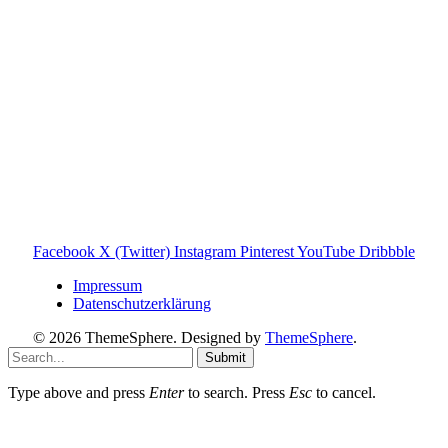
Informationen findest du auf der offiziellen Website der
Tonies GmbH
.
Toniebox-ratgeber.de ist dein unabhängiger Eltern-Ratgeber
rund um die Toniebox: Kaufberatung, Tonies-
Empfehlungen, Problemlösungen und praktische Tipps für
den Familienalltag. Alle Inhalte sind verständlich, praxisnah
und darauf ausgelegt, dir schnelle Antworten und klare
Entscheidungen zu ermöglichen.
Hinweis zu Affiliate-Links
Einige Links auf dieser Website sind Affiliate-Links. Wenn
du darüber etwas kaufst, erhalte ich ggf. eine kleine
Provision – für dich bleibt der Preis gleich. Damit unterstützt
du den Betrieb und Erhalt von Toniebox-Ratgeber.de.
Facebook
X (Twitter)
Instagram
Pinterest
YouTube
Dribbble
Impressum
Datenschutzerklärung
© 2026 ThemeSphere. Designed by
ThemeSphere
.
Submit
Type above and press
Enter
to search. Press
Esc
to cancel.