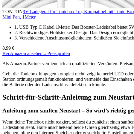
TONTON
9V Ladegerät für Toniebox 1m, Kompatibel mit Tonie Bo
Mini Fan, 1Meter
1. USB Typ C Kabel 1Meter: Das Booster-Ladekabel bietet 5
2. Rechtwinkliges Hohlstecker-Design: Das Design ermöglicht 
3. Verschiedene Anschlussmöglichkeiten: Schließen Sie einfa
8,99 €
Bei Amazon ansehen
→
Preis prüfen
Als Amazon-Partner verdiene ich an qualifizierten Verkäufen. Preis
Geht die Toniebox hingegen komplett nicht, zeigt keinerlei LED oder 
Station ordnungsgemäß funktionieren, und vermeide das Einschalten d
die Batterie oder der Ladeanschluss defekt sein könnte.
Schritt-für-Schritt-Anleitung zum Neustar
Anleitung zum sanften Neustart – So wird’s richtig g
Wenn deine Toniebox nicht reagiert, solltest du zunächst einen sanft
Ladestation steht. Halte anschließend beide Ohren gleichzeitig etwa 
beheben, ohne den internen Speicher oder gespeicherte Einstellungen 