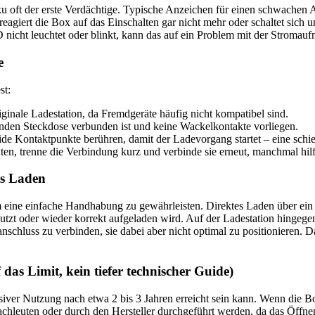
 Akku oft der erste Verdächtige. Typische Anzeichen für einen schwache
agiert die Box auf das Einschalten gar nicht mehr oder schaltet sich un
nicht leuchtet oder blinkt, kann das auf ein Problem mit der Stromau
e
st:
iginale Ladestation, da Fremdgeräte häufig nicht kompatibel sind.
erenden Steckdose verbunden ist und keine Wackelkontakte vorliegen.
de Kontaktpunkte berühren, damit der Ladevorgang startet – eine schie
ten, trenne die Verbindung kurz und verbinde sie erneut, manchmal hil
es Laden
m eine einfache Handhabung zu gewährleisten. Direktes Laden über ein
utzt oder wieder korrekt aufgeladen wird. Auf der Ladestation hingegen 
nschluss zu verbinden, sie dabei aber nicht optimal zu positionieren. D
as Limit, kein tiefer technischer Guide)
siver Nutzung nach etwa 2 bis 3 Jahren erreicht sein kann. Wenn die Bo
Fachleuten oder durch den Hersteller durchgeführt werden, da das Öffn