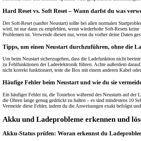
Hard Reset vs. Soft Reset – Wann darfst du was ver
Der Soft-Reset (sanfter Neustart) sollte bei allen normalen Startpr
wird, ist nur dann zu empfehlen, wenn wiederholte Soft-Resets keine W
Problemen ist. Verwende diesen nur, wenn du vorher deine Daten ges
Tipps, um einen Neustart durchzuführen, ohne die La
Um beim Neustart sicherzugehen, dass die Ladefunktion nicht beeinträc
zu Fehlfunktionen der Ladeelektronik führen. Achte außerdem darauf,
nicht korrekt funktioniert, teste die Box mit einem anderen Kabel ode
Häufige Fehler beim Neustart und wie du sie vermeide
Ein häufiger Fehler ist, die Toniebox während des Neustarts auf der 
die Ohren lange genug gedrückt zu halten – es sind mindestens 10 S
Vermeide diese Fehler, indem du die Anweisungen exakt befolgst und 
Akku und Ladeprobleme erkennen und lös
Akku-Status prüfen: Woran erkennst du Ladeprobl