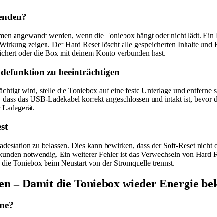
wenden?
oblemen angewandt werden, wenn die Toniebox hängt oder nicht lädt. Ein
irkung zeigen. Der Hard Reset löscht alle gespeicherten Inhalte und Ei
ichert oder die Box mit deinem Konto verbunden hast.
defunktion zu beeinträchtigen
htigt wird, stelle die Toniebox auf eine feste Unterlage und entferne s
 dass das USB-Ladekabel korrekt angeschlossen und intakt ist, bevor d
r Ladegerät.
st
Ladestation zu belassen. Dies kann bewirken, dass der Soft-Reset nich
ekunden notwendig. Ein weiterer Fehler ist das Verwechseln von Hard 
die Toniebox beim Neustart von der Stromquelle trennst.
en – Damit die Toniebox wieder Energie b
eme?