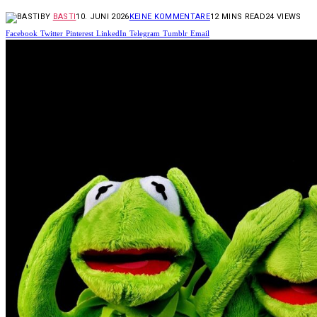
BY
BASTI
10. JUNI 2026
KEINE KOMMENTARE
12 MINS READ
24
VIEWS
Facebook
Twitter
Pinterest
LinkedIn
Telegram
Tumblr
Email