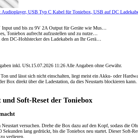
x Audioplayer, USB Typ C Kabel für Toniebox, USB auf DC Ladekabel
V Input und bis zu 9V 2A Output für Geräte wie Mus…
es, Toniebox aufrecht aufzustellen und zu nutze…
ch den DC-Hohlstecker des Ladekabels an Ihr Gerä…
angaben inkl. USt.15.07.2026 11:26 Alle Angaben ohne Gewähr.
Ton und lässt sich nicht einschalten, liegt meist ein Akku- oder Hardw
er Box direkt über die Ladestation, da dies Neustarts blockieren kann.
t und Soft-Reset der Toniebox
emacht
en Neustart versuchen. Drehe die Box dazu auf den Kopf, sodass die Ohre
10 Sekunden lang gedrückt, bis die Toniebox neu startet. Dieser Soft-
zu verlieren.