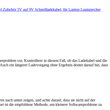
 Zubehör 5V auf 9V Schnellladekabel, für Laptop Lautsprecher
areproblem vor. Kontrolliere in diesem Fall, ob das Ladekabel und die
 Auch ein längerer Ladevorgang ohne Ergebnis deutet darauf hin, dass
n nach unten zeigen, und achte darauf, dass sie nicht auf der
Reset ist die empfohlene Methode, um kleinere Softwareprobleme zu