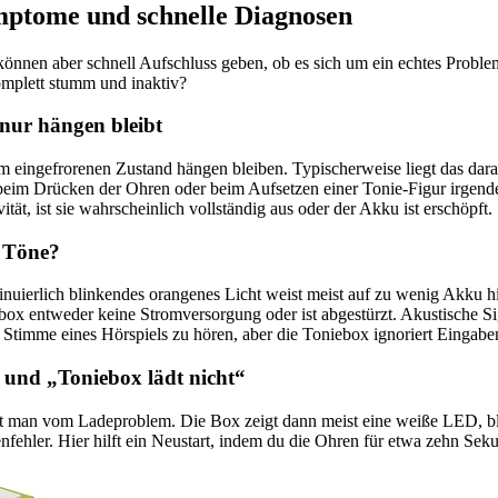
ymptome und schnelle Diagnosen
, können aber schnell Aufschluss geben, ob es sich um ein echtes Probl
omplett stumm und inaktiv?
 nur hängen bleibt
em eingefrorenen Zustand hängen bleiben. Typischerweise liegt das dara
x beim Drücken der Ohren oder beim Aufsetzen einer Tonie-Figur irgend
t, ist sie wahrscheinlich vollständig aus oder der Akku ist erschöpft.
d Töne?
nuierlich blinkendes orangenes Licht weist meist auf zu wenig Akku hi
ebox entweder keine Stromversorgung oder ist abgestürzt. Akustische S
die Stimme eines Hörspiels zu hören, aber die Toniebox ignoriert Einga
 und „Toniebox lädt nicht“
icht man vom Ladeproblem. Die Box zeigt dann meist eine weiße LED, ble
hler. Hier hilft ein Neustart, indem du die Ohren für etwa zehn Seku