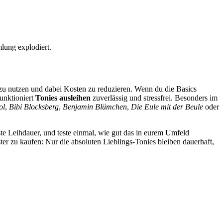
lung explodiert.
h zu nutzen und dabei Kosten zu reduzieren. Wenn du die Basics
funktioniert
Tonies ausleihen
zuverlässig und stressfrei. Besonders im
ol
,
Bibi Blocksberg
,
Benjamin Blümchen
,
Die Eule mit der Beule
oder
ste Leihdauer, und teste einmal, wie gut das in eurem Umfeld
er zu kaufen: Nur die absoluten Lieblings-Tonies bleiben dauerhaft,