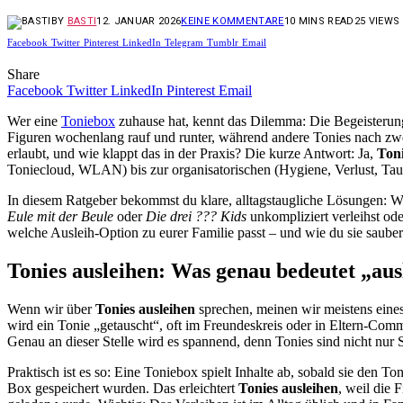
BY
BASTI
12. JANUAR 2026
KEINE KOMMENTARE
10 MINS READ
25
VIEWS
Facebook
Twitter
Pinterest
LinkedIn
Telegram
Tumblr
Email
Share
Facebook
Twitter
LinkedIn
Pinterest
Email
Wer eine
Toniebox
zuhause hat, kennt das Dilemma: Die Begeisterung 
Figuren wochenlang rauf und runter, während andere Tonies nach zwei 
erlaubt, und wie klappt das in der Praxis? Die kurze Antwort: Ja,
Toni
Toniecloud, WLAN) bis zur organisatorischen (Hygiene, Verlust, Tau
In diesem Ratgeber bekommst du klare, alltagstaugliche Lösungen: W
Eule mit der Beule
oder
Die drei ??? Kids
unkompliziert verleihst ode
welche Ausleih-Option zu eurer Familie passt – und wie du sie sauber
Tonies ausleihen: Was genau bedeutet „aus
Wenn wir über
Tonies ausleihen
sprechen, meinen wir meistens eines
wird ein Tonie „getauscht“, oft im Freundeskreis oder in Eltern-Com
Genau an dieser Stelle wird es spannend, denn Tonies sind nicht nur
Praktisch ist es so: Eine Toniebox spielt Inhalte ab, sobald sie den T
Box gespeichert wurden. Das erleichtert
Tonies ausleihen
, weil die 