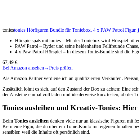
tonies
tonies Hörfiguren Bundle für Toniebox, 4 x PAW Patrol Figur, 
Hörspielspaß mit tonies – Mit der Toniebox wird Hörspiel hö
PAW Patrol – Ryder und seine heldenhaften Fellfreunde Cha
4 x Paw Patrol Hörspiel – In diesem Tonie-Bundle sind die Fi
67,49 €
Bei Amazon ansehen
→
Preis prüfen
Als Amazon-Partner verdiene ich an qualifizierten Verkäufen. Preis
Zusätzlich lohnt es sich, auf den Zustand der Box zu achten: Eine
der Ausleihe einmal voll laden und idealerweise kurz testen, ob der 
Tonies ausleihen und Kreativ-Tonies: Hier
Beim
Tonies ausleihen
denken viele nur an klassische Figuren mit fe
Kern eine Figur, die du über ein Tonie-Konto mit eigenen Inhalten b
sensibler, weil die Inhalte oft persönlich sind.