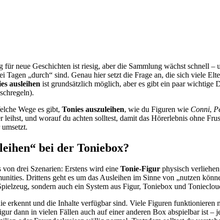
für neue Geschichten ist riesig, aber die Sammlung wächst schnell – u
Tagen „durch“ sind. Genau hier setzt die Frage an, die sich viele Elte
es ausleihen
ist grundsätzlich möglich, aber es gibt ein paar wichtige D
schregeln).
elche Wege es gibt,
Tonies auszuleihen
, wie du Figuren wie
Conni
,
P
r leihst, und worauf du achten solltest, damit das Hörerlebnis ohne Frust
 umsetzt.
leihen“ bei der Toniebox?
 von drei Szenarien: Erstens wird eine
Tonie-Figur
physisch verliehen
munities. Drittens geht es um das Ausleihen im Sinne von „nutzen könn
 Spielzeug, sondern auch ein System aus Figur, Toniebox und Tonieclou
onie erkennt und die Inhalte verfügbar sind. Viele Figuren funktioniere
Figur dann in vielen Fällen auch auf einer anderen Box abspielbar ist – j