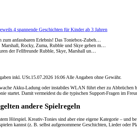
jeweils 4 spannende Geschichten für Kinder ab 3 Jahren
ren zum anfassbaren Erlebnis! Das Toniebox-Zubeh…
se, Marshall, Rocky, Zuma, Rubble und Skye gehen m…
guren der Fellfreunde Rubble, Skye, Marshall un…
angaben inkl. USt.15.07.2026 16:06 Alle Angaben ohne Gewähr.
 schwache Akku-Ladung oder instabiles WLAN führt eher zu Abbrüchen
Tonie startet. Damit vermeidest du die typischen Support-Fragen im Freu
 gelten andere Spielregeln
stem Hörspiel. Kreativ-Tonies sind aber eine eigene Kategorie – und b
espielen kannst (z. B. selbst aufgenommene Geschichten, Lieder oder P