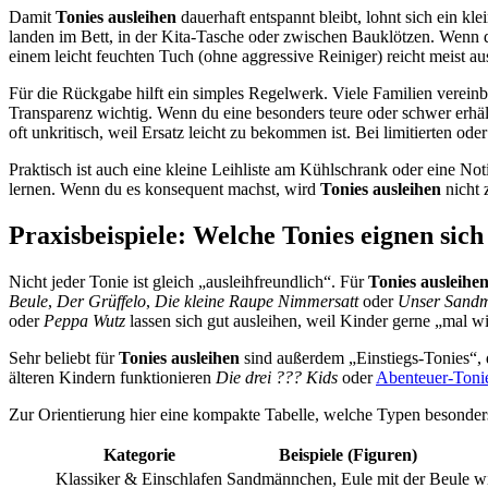
Damit
Tonies ausleihen
dauerhaft entspannt bleibt, lohnt sich ein 
landen im Bett, in der Kita-Tasche oder zwischen Bauklötzen. Wenn
einem leicht feuchten Tuch (ohne aggressive Reiniger) reicht meist aus
Für die Rückgabe hilft ein simples Regelwerk. Viele Familien verein
Transparenz wichtig. Wenn du eine besonders teure oder schwer erhältl
oft unkritisch, weil Ersatz leicht zu bekommen ist. Bei limitierten ode
Praktisch ist auch eine kleine Leihliste am Kühlschrank oder eine 
lernen. Wenn du es konsequent machst, wird
Tonies ausleihen
nicht 
Praxisbeispiele: Welche Tonies eignen sic
Nicht jeder Tonie ist gleich „ausleihfreundlich“. Für
Tonies ausleihe
Beule
,
Der Grüffelo
,
Die kleine Raupe Nimmersatt
oder
Unser Sand
oder
Peppa Wutz
lassen sich gut ausleihen, weil Kinder gerne „mal w
Sehr beliebt für
Tonies ausleihen
sind außerdem „Einstiegs-Tonies“, d
älteren Kindern funktionieren
Die drei ??? Kids
oder
Abenteuer-Toni
Zur Orientierung hier eine kompakte Tabelle, welche Typen besonder
Kategorie
Beispiele (Figuren)
Klassiker & Einschlafen
Sandmännchen, Eule mit der Beule
w