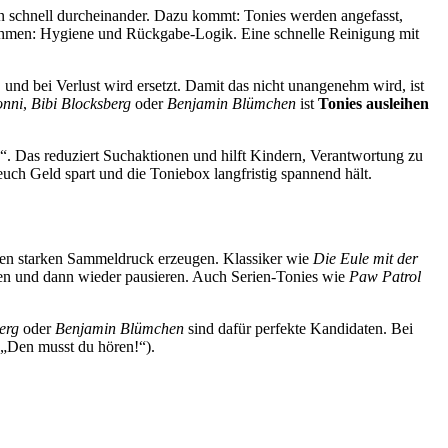
en schnell durcheinander. Dazu kommt: Tonies werden angefasst,
 nehmen: Hygiene und Rückgabe-Logik. Eine schnelle Reinigung mit
nd bei Verlust wird ersetzt. Damit das nicht unangenehm wird, ist
nni
,
Bibi Blocksberg
oder
Benjamin Blümchen
ist
Tonies ausleihen
. Das reduziert Suchaktionen und hilft Kindern, Verantwortung zu
uch Geld spart und die Toniebox langfristig spannend hält.
inen starken Sammeldruck erzeugen. Klassiker wie
Die Eule mit der
rden und dann wieder pausieren. Auch Serien-Tonies wie
Paw Patrol
erg
oder
Benjamin Blümchen
sind dafür perfekte Kandidaten. Bei
(„Den musst du hören!“).