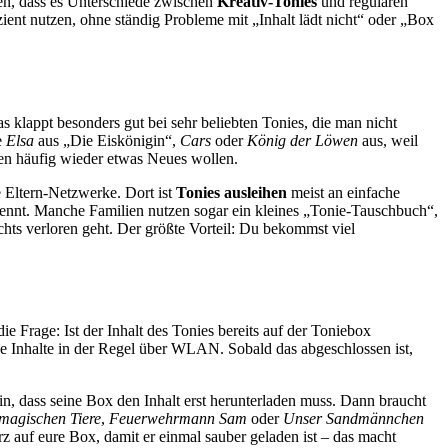
hen, dass es Unterschiede zwischen
Kreativ-Tonies
und regulären
zient nutzen, ohne ständig Probleme mit „Inhalt lädt nicht“ oder „Box
s klappt besonders gut bei sehr beliebten Tonies, die man nicht
e
Elsa
aus „Die Eiskönigin“,
Cars
oder
König der Löwen
aus, weil
gen häufig wieder etwas Neues wollen.
e Eltern-Netzwerke. Dort ist
Tonies ausleihen
meist an einfache
rkennt. Manche Familien nutzen sogar ein kleines „Tonie-Tauschbuch“,
ichts verloren geht. Der größte Vorteil: Du bekommst viel
ie Frage: Ist der Inhalt des Tonies bereits auf der Toniebox
ie Inhalte in der Regel über WLAN. Sobald das abgeschlossen ist,
in, dass seine Box den Inhalt erst herunterladen muss. Dann braucht
 magischen Tiere
,
Feuerwehrmann Sam
oder
Unser Sandmännchen
urz auf eure Box, damit er einmal sauber geladen ist – das macht