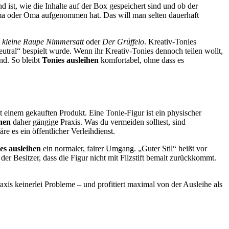
 ist, wie die Inhalte auf der Box gespeichert sind und ob der
Mama oder Oma aufgenommen hat. Das will man selten dauerhaft
 kleine Raupe Nimmersatt
oder
Der Grüffelo
. Kreativ-Tonies
eutral“ bespielt wurde. Wenn ihr Kreativ-Tonies dennoch teilen wollt,
ind. So bleibt
Tonies ausleihen
komfortabel, ohne dass es
einem gekauften Produkt. Eine Tonie-Figur ist ein physischer
ihen
daher gängige Praxis. Was du vermeiden solltest, sind
e es ein öffentlicher Verleihdienst.
es ausleihen
ein normaler, fairer Umgang. „Guter Stil“ heißt vor
 der Besitzer, dass die Figur nicht mit Filzstift bemalt zurückkommt.
Praxis keinerlei Probleme – und profitiert maximal von der Ausleihe als