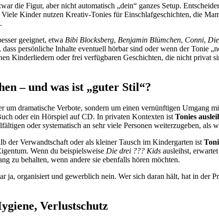
ar die Figur, aber nicht automatisch „dein“ ganzes Setup. Entscheidend
so: Viele Kinder nutzen Kreativ-Tonies für Einschlafgeschichten, die 
.
besser geeignet, etwa
Bibi Blocksberg
,
Benjamin Blümchen
,
Conni
,
Die
 dass persönliche Inhalte eventuell hörbar sind oder wenn der Tonie „n
nen Kinderliedern oder frei verfügbaren Geschichten, die nicht privat s
hen – und was ist „guter Stil“?
r um dramatische Verbote, sondern um einen vernünftigen Umgang mit 
Buch oder ein Hörspiel auf CD. In privaten Kontexten ist
Tonies ausle
fältigen oder systematisch an sehr viele Personen weiterzugeben, als wär
lb der Verwandtschaft oder als kleiner Tausch im Kindergarten ist
Toni
 Eigentum. Wenn du beispielsweise
Die drei ??? Kids
ausleihst, erwartet
telang zu behalten, wenn andere sie ebenfalls hören möchten.
ar ja, organisiert und gewerblich nein. Wer sich daran hält, hat in der 
Hygiene, Verlustschutz