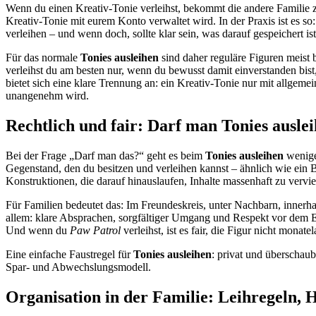
Wenn du einen Kreativ-Tonie verleihst, bekommt die andere Familie zw
Kreativ-Tonie mit eurem Konto verwaltet wird. In der Praxis ist es 
verleihen – und wenn doch, sollte klar sein, was darauf gespeichert ist
Für das normale
Tonies ausleihen
sind daher reguläre Figuren meist 
verleihst du am besten nur, wenn du bewusst damit einverstanden bist,
bietet sich eine klare Trennung an: ein Kreativ-Tonie nur mit allgemei
unangenehm wird.
Rechtlich und fair: Darf man Tonies auslei
Bei der Frage „Darf man das?“ geht es beim
Tonies ausleihen
wenige
Gegenstand, den du besitzen und verleihen kannst – ähnlich wie ein 
Konstruktionen, die darauf hinauslaufen, Inhalte massenhaft zu verviel
Für Familien bedeutet das: Im Freundeskreis, unter Nachbarn, innerha
allem: klare Absprachen, sorgfältiger Umgang und Respekt vor dem
Und wenn du
Paw Patrol
verleihst, ist es fair, die Figur nicht mona
Eine einfache Faustregel für
Tonies ausleihen
: privat und überschaub
Spar- und Abwechslungsmodell.
Organisation in der Familie: Leihregeln, 