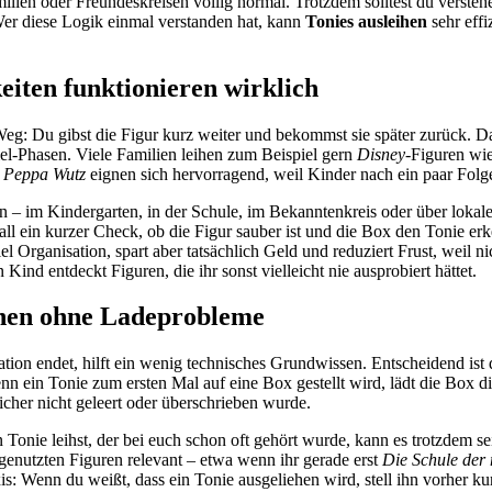
milien oder Freundeskreisen völlig normal. Trotzdem solltest du verste
 Wer diese Logik einmal verstanden hat, kann
Tonies ausleihen
sehr effi
eiten funktionieren wirklich
Weg: Du gibst die Figur kurz weiter und bekommst sie später zurück. Da
iel-Phasen. Viele Familien leihen zum Beispiel gern
Disney
-Figuren wi
r
Peppa Wutz
eignen sich hervorragend, weil Kinder nach ein paar Fol
n – im Kindergarten, in der Schule, im Bekanntenkreis oder über lokal
all ein kurzer Check, ob die Figur sauber ist und die Box den Tonie e
l Organisation, spart aber tatsächlich Geld und reduziert Frust, weil n
ind entdeckt Figuren, die ihr sonst vielleicht nie ausprobiert hättet.
eihen ohne Ladeprobleme
ation endet, hilft ein wenig technisches Grundwissen. Entscheidend ist d
nn ein Tonie zum ersten Mal auf eine Box gestellt wird, lädt die Box d
icher nicht geleert oder überschrieben wurde.
onie leihst, der bei euch schon oft gehört wurde, kann es trotzdem se
enutzten Figuren relevant – etwa wenn ihr gerade erst
Die Schule der
xis: Wenn du weißt, dass ein Tonie ausgeliehen wird, stell ihn vorher k