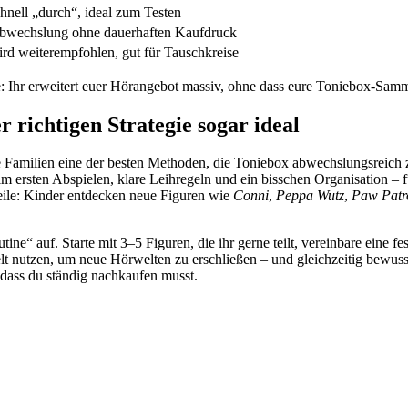
hnell „durch“, ideal zum Testen
bwechslung ohne dauerhaften Kaufdruck
ird weiterempfohlen, gut für Tauschkreise
e: Ihr erweitert euer Hörangebot massiv, ohne dass eure Toniebox-Samm
r richtigen Strategie sogar ideal
iele Familien eine der besten Methoden, die Toniebox abwechslungsreic
m ersten Abspielen, klare Leihregeln und ein bisschen Organisation – 
eile: Kinder entdecken neue Figuren wie
Conni
,
Peppa Wutz
,
Paw Patr
e“ auf. Starte mit 3–5 Figuren, die ihr gerne teilt, vereinbare eine fe
lt nutzen, um neue Hörwelten zu erschließen – und gleichzeitig bewusst
e dass du ständig nachkaufen musst.