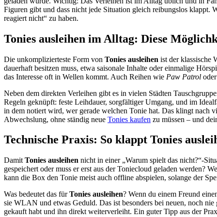
geladen wurde. Wichtig: Das Verleihen ist im Alltag üblich und in Fa
Figuren gibt und dass nicht jede Situation gleich reibungslos klappt.
reagiert nicht“ zu haben.
Tonies ausleihen im Alltag: Diese Möglichk
Die unkomplizierteste Form von
Tonies ausleihen
ist der klassische 
dauerhaft besitzen muss, etwa saisonale Inhalte oder einmalige Hörsp
das Interesse oft in Wellen kommt. Auch Reihen wie
Paw Patrol
ode
Neben dem direkten Verleihen gibt es in vielen Städten Tauschgruppe
Regeln geknüpft: feste Leihdauer, sorgfältiger Umgang, und im Idealf
in dem notiert wird, wer gerade welchen Tonie hat. Das klingt nach vie
Abwechslung, ohne ständig neue
Tonies kaufen
zu müssen – und dein K
Technische Praxis: So klappt Tonies ausl
Damit
Tonies ausleihen
nicht in einer „Warum spielt das nicht?“-Situ
gespeichert oder muss er erst aus der Toniecloud geladen werden? We
kann die Box den Tonie meist auch offline abspielen, solange der Spe
Was bedeutet das für
Tonies ausleihen
? Wenn du einem Freund einen T
sie WLAN und etwas Geduld. Das ist besonders bei neuen, noch nie g
gekauft habt und ihn direkt weiterverleiht. Ein guter Tipp aus der Pra