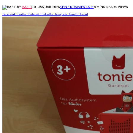
BY
BASTI
10. JANUAR 2026
KEINE KOMMENTARE
8 MINS READ
4
VIEWS
Facebook
Twitter
Pinterest
LinkedIn
Telegram
Tumblr
Email