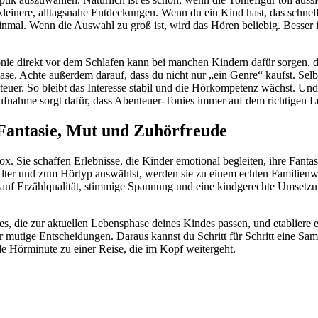
leinere, alltagsnahe Entdeckungen. Wenn du ein Kind hast, das schnel
einmal. Wenn die Auswahl zu groß ist, wird das Hören beliebig. Besser is
nie direkt vor dem Schlafen kann bei manchen Kindern dafür sorgen, da
se. Achte außerdem darauf, dass du nicht nur „ein Genre“ kaufst. Selb
teuer. So bleibt das Interesse stabil und die Hörkompetenz wächst. Un
aufnahme sorgt dafür, dass Abenteuer-Tonies immer auf dem richtigen L
 Fantasie, Mut und Zuhörfreude
x. Sie schaffen Erlebnisse, die Kinder emotional begleiten, ihre Fant
lter und zum Hörtyp auswählst, werden sie zu einem echten Familienw
auf Erzählqualität, stimmige Spannung und eine kindgerechte Umsetzun
nies, die zur aktuellen Lebensphase deines Kindes passen, und etablier
mutige Entscheidungen. Daraus kannst du Schritt für Schritt eine Samml
de Hörminute zu einer Reise, die im Kopf weitergeht.