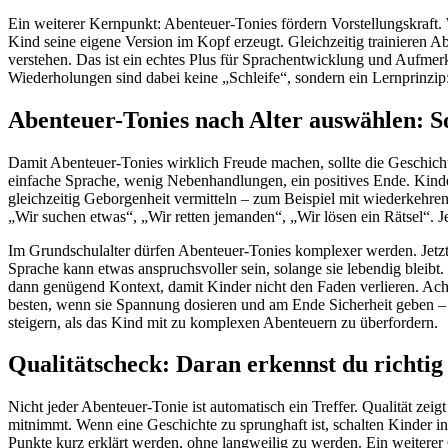
Ein weiterer Kernpunkt: Abenteuer-Tonies fördern Vorstellungskraft.
Kind seine eigene Version im Kopf erzeugt. Gleichzeitig trainieren
verstehen. Das ist ein echtes Plus für Sprachentwicklung und Aufmer
Wiederholungen sind dabei keine „Schleife“, sondern ein Lernprinzip
Abenteuer-Tonies nach Alter auswählen: S
Damit Abenteuer-Tonies wirklich Freude machen, sollte die Geschich
einfache Sprache, wenig Nebenhandlungen, ein positives Ende. Kinde
gleichzeitig Geborgenheit vermitteln – zum Beispiel mit wiederkehre
„Wir suchen etwas“, „Wir retten jemanden“, „Wir lösen ein Rätsel“. Je
Im Grundschulalter dürfen Abenteuer-Tonies komplexer werden. Jetzt i
Sprache kann etwas anspruchsvoller sein, solange sie lebendig bleibt
dann genügend Kontext, damit Kinder nicht den Faden verlieren. Acht
besten, wenn sie Spannung dosieren und am Ende Sicherheit geben – et
steigern, als das Kind mit zu komplexen Abenteuern zu überfordern.
Qualitätscheck: Daran erkennst du richtig
Nicht jeder Abenteuer-Tonie ist automatisch ein Treffer. Qualität ze
mitnimmt. Wenn eine Geschichte zu sprunghaft ist, schalten Kinder i
Punkte kurz erklärt werden, ohne langweilig zu werden. Ein weiterer Qu