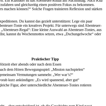
en. Ein Klassiker ist das Abenteuer-Ritual am Nachmittag: Nach Kita
erzufahren und gleichzeitig einen positiven Fokus zu bekommen.
ders machen können?“ Solche Fragen trainieren Reflexion und stärken
peditionen. Du kannst das gezielt unterstützen: Lege ein paar
benteuer-Tonie ein kreatives Projekt. Für unterwegs sind Abenteuer-
n „Abenteuer-Regal“: Eine kleine Auswahl an Abenteuer-Tonies, aus
 willst, kannst du Wochenmottos setzen, etwa „Dschungelwoche“ oder
Praktischer Tipp
Hörzeit eher abends oder nach dem Essen
nach dem Hören Bewegungsspiel: „Mission nachspielen“
gemeinsam Vermutungen sammeln: „Wer war’s?“
vorab kurz ankündigen: „Es wird spannend, aber gut“
gleiche Figur, aber unterschiedliche Abenteuer-Tonies rotieren
ieht – aber entscheidend ist, ob die Geschichte zum Kind passt.