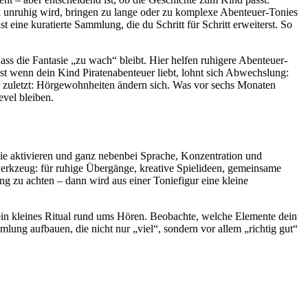
l unruhig wird, bringen zu lange oder zu komplexe Abenteuer-Tonies
t eine kuratierte Sammlung, die du Schritt für Schritt erweiterst. So
ss die Fantasie „zu wach“ bleibt. Hier helfen ruhigere Abenteuer-
st wenn dein Kind Piratenabenteuer liebt, lohnt sich Abwechslung:
d zuletzt: Hörgewohnheiten ändern sich. Was vor sechs Monaten
evel bleiben.
asie aktivieren und ganz nebenbei Sprache, Konzentration und
erkzeug: für ruhige Übergänge, kreative Spielideen, gemeinsame
g zu achten – dann wird aus einer Toniefigur eine kleine
e ein kleines Ritual rund ums Hören. Beobachte, welche Elemente dein
ung aufbauen, die nicht nur „viel“, sondern vor allem „richtig gut“