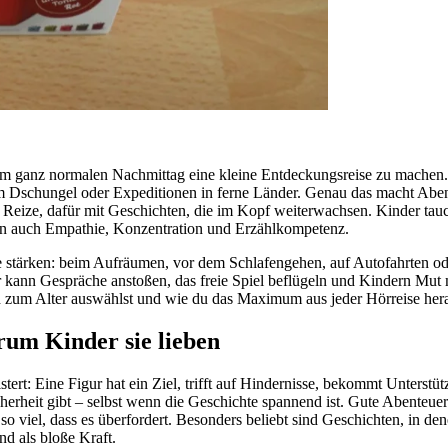
nem ganz normalen Nachmittag eine kleine Entdeckungsreise zu machen.
m Dschungel oder Expeditionen in ferne Länder. Genau das macht Abent
 Reize, dafür mit Geschichten, die im Kopf weiterwachsen. Kinder tauc
ern auch Empathie, Konzentration und Erzählkompetenz.
le stärken: beim Aufräumen, vor dem Schlafengehen, auf Autofahrten od
 kann Gespräche anstoßen, das freie Spiel beflügeln und Kindern Mut 
 zum Alter auswählst und wie du das Maximum aus jeder Hörreise hera
um Kinder sie lieben
ert: Eine Figur hat ein Ziel, trifft auf Hindernisse, bekommt Unterstütz
icherheit gibt – selbst wenn die Geschichte spannend ist. Gute Abente
t so viel, dass es überfordert. Besonders beliebt sind Geschichten, in 
nd als bloße Kraft.