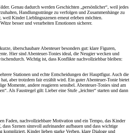
Bilder. Genau dadurch werden Geschichten „persönlicher“, weil jedes
nderzuhalten, Handlungsstränge zu verfolgen und Zusammenhänge zu
r, weil Kinder Lieblingsszenen erneut erleben möchten.
Witze besser und verarbeiten Emotionen sicherer.
kurze, überschaubare Abenteuer besonders gut: klare Figuren,
nte. Hier sind Abenteuer-Tonies ideal, die Neugier wecken und
schendurch. Wichtig ist, dass Konflikte nachvollziehbar bleiben:
 mehrere Stationen und echte Entscheidungen der Hauptfigur. Auch die
at, aber trotzdem fair erzählt wird. Ein guter Abenteuer-Tonie bietet
lige Momente, andere reagieren sensibel. Abenteuer-Tonies sind am
. Als Faustregel gilt: Lieber eine Stufe „leichter“ starten und dann
roten Faden, nachvollziehbare Motivation und ein Tempo, das Kinder
f, dass Szenen sinnvoll aufeinander aufbauen und dass wichtige
tig kompliziert. Kinder lieben starke Verben, klare Dialoge und