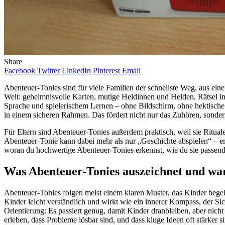
Share
Facebook
Twitter
LinkedIn
Pinterest
Email
Abenteuer-Tonies sind für viele Familien der schnellste Weg, aus ei
Welt: geheimnisvolle Karten, mutige Heldinnen und Helden, Rätsel i
Sprache und spielerischem Lernen – ohne Bildschirm, ohne hektische
in einem sicheren Rahmen. Das fördert nicht nur das Zuhören, sond
Für Eltern sind Abenteuer-Tonies außerdem praktisch, weil sie Ritua
Abenteuer-Tonie kann dabei mehr als nur „Geschichte abspielen“ – er
woran du hochwertige Abenteuer-Tonies erkennst, wie du sie passend
Was Abenteuer-Tonies auszeichnet und war
Abenteuer-Tonies folgen meist einem klaren Muster, das Kinder begeist
Kinder leicht verständlich und wirkt wie ein innerer Kompass, der S
Orientierung: Es passiert genug, damit Kinder dranbleiben, aber nich
erleben, dass Probleme lösbar sind, und dass kluge Ideen oft stärker si