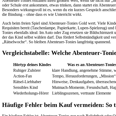
Abenteuer-Tonies entfalten ihren größten Wert, wenn sie nicht nur „
oder Schule erst ankommen, etwas trinken, dann startet ein Abenteue
Besonders wirkungsvoll ist es, wenn du ein kurzes Gespräch anschlie
die Bindung – ohne dass es wie Unterricht wirkt.
Auch beim freien Spiel sind Abenteuer-Tonies Gold wert. Viele Kinde
Requisiten bereit (Taschenlampe, Papierkarte, Lupen-Spielzeug) und l
Tonies ebenfalls ideal: Im Auto oder Zug ersetzen sie Bildschirmze
der das Kind selbst wählen darf. Das fördert Selbstständigkeit und 
„Rätselwoche“. So bleiben Abenteuer-Tonies langfristig spannend.
Vergleichstabelle: Welche Abenteuer-Toni
Hörtyp deines Kindes
Was es an Abenteuer-Tonies 
Ruhiger Zuhörer
klare Handlung, angenehme Stimme, 
Action-Fan
Tempo, Herausforderungen, „Mission“
Rätsel-Liebhaber
Hinweise, Denkaufgaben, überrasche
Sensibles Kind
Mutmach-Momente, Freundschaft, Ha
Wiederholungs-Hörer
Lieblingsszenen, vertraute Elemente
Häufige Fehler beim Kauf vermeiden: So tr
Ein häufiger Fehler ist, Abenteuer-Tonies nur nach Beliebtheit oder O