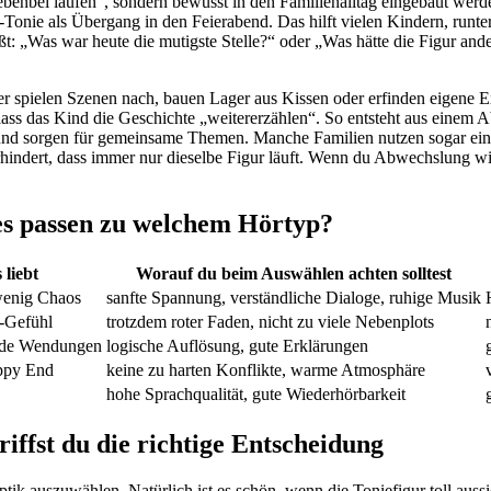
nebenbei laufen“, sondern bewusst in den Familienalltag eingebaut werd
r-Tonie als Übergang in den Feierabend. Das hilft vielen Kindern, runt
ßt: „Was war heute die mutigste Stelle?“ oder „Was hätte die Figur an
r spielen Szenen nach, bauen Lager aus Kissen oder erfinden eigene Ex
ass das Kind die Geschichte „weitererzählen“. So entsteht aus einem A
it und sorgen für gemeinsame Themen. Manche Familien nutzen sogar ei
verhindert, dass immer nur dieselbe Figur läuft. Wenn du Abwechslung
es passen zu welchem Hörtyp?
liebt
Worauf du beim Auswählen achten solltest
wenig Chaos
sanfte Spannung, verständliche Dialoge, ruhige Musik
-Gefühl
trotzdem roter Faden, nicht zu viele Nebenplots
nde Wendungen
logische Auflösung, gute Erklärungen
ppy End
keine zu harten Konflikte, warme Atmosphäre
hohe Sprachqualität, gute Wiederhörbarkeit
iffst du die richtige Entscheidung
ptik auszuwählen. Natürlich ist es schön, wenn die Toniefigur toll auss