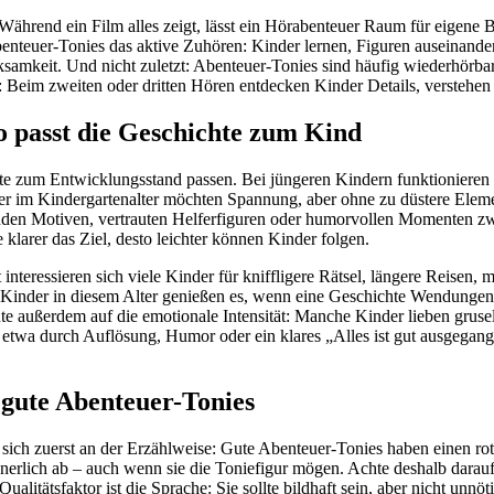
 Während ein Film alles zeigt, lässt ein Hörabenteuer Raum für eigene 
 Abenteuer-Tonies das aktive Zuhören: Kinder lernen, Figuren auseina
ksamkeit. Und nicht zuletzt: Abenteuer-Tonies sind häufig wiederhörba
: Beim zweiten oder dritten Hören entdecken Kinder Details, verstehen 
o passt die Geschichte zum Kind
te zum Entwicklungsstand passen. Bei jüngeren Kindern funktionieren 
r im Kindergartenalter möchten Spannung, aber ohne zu düstere Eleme
nden Motiven, vertrauten Helferfiguren oder humorvollen Momenten zwi
 klarer das Ziel, desto leichter können Kinder folgen.
nteressieren sich viele Kinder für kniffligere Rätsel, längere Reisen,
. Kinder in diesem Alter genießen es, wenn eine Geschichte Wendungen h
e außerdem auf die emotionale Intensität: Manche Kinder lieben gruse
wa durch Auflösung, Humor oder ein klares „Alles ist gut ausgegangen“
 gute Abenteuer-Tonies
igt sich zuerst an der Erzählweise: Gute Abenteuer-Tonies haben einen 
nnerlich ab – auch wenn sie die Toniefigur mögen. Achte deshalb darau
alitätsfaktor ist die Sprache: Sie sollte bildhaft sein, aber nicht unnö