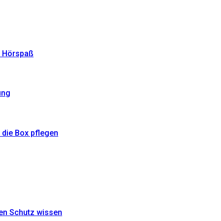
r Hörspaß
ung
 die Box pflegen
den Schutz wissen