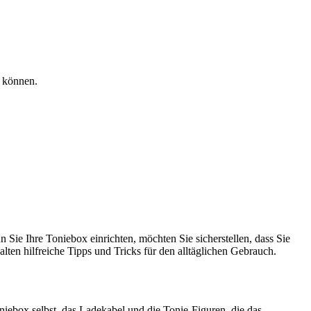
n können.
 Sie Ihre Toniebox einrichten, möchten Sie sicherstellen, dass Sie
lten hilfreiche Tipps und Tricks für den alltäglichen Gebrauch.
niebox selbst, das Ladekabel und die Tonie-Figuren, die das