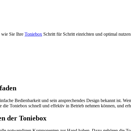
 wie Sie Ihre
Toniebox
Schritt für Schritt einrichten und optimal nutze
tfaden
einfache Bedienbarkeit und sein ansprechendes Design bekannt ist. Wenn
ie die Toniebox schnell und effektiv in Betrieb nehmen können, und erha
ten der Toniebox
 Sie alle notwendigen Komponenten zur Hand haben. Dazu gehören die To