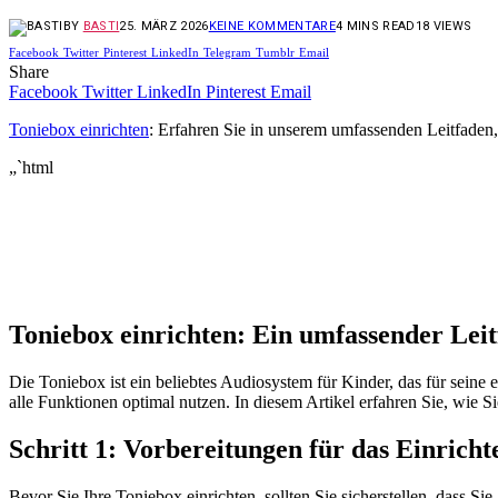
BY
BASTI
25. MÄRZ 2026
KEINE KOMMENTARE
4 MINS READ
18
VIEWS
Facebook
Twitter
Pinterest
LinkedIn
Telegram
Tumblr
Email
Share
Facebook
Twitter
LinkedIn
Pinterest
Email
Toniebox einrichten
: Erfahren Sie in unserem umfassenden Leitfaden,
„`html
Toniebox einrichten: Ein umfassender Lei
Die Toniebox ist ein beliebtes Audiosystem für Kinder, das für seine 
alle Funktionen optimal nutzen. In diesem Artikel erfahren Sie, wie S
Schritt 1: Vorbereitungen für das Einrich
Bevor Sie Ihre Toniebox einrichten, sollten Sie sicherstellen, dass