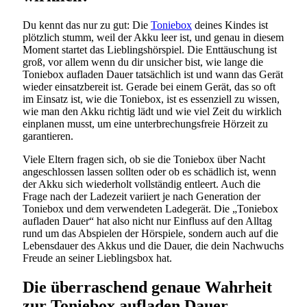
Du kennt das nur zu gut: Die
Toniebox
deines Kindes ist
plötzlich stumm, weil der Akku leer ist, und genau in diesem
Moment startet das Lieblingshörspiel. Die Enttäuschung ist
groß, vor allem wenn du dir unsicher bist, wie lange die
Toniebox aufladen Dauer tatsächlich ist und wann das Gerät
wieder einsatzbereit ist. Gerade bei einem Gerät, das so oft
im Einsatz ist, wie die Toniebox, ist es essenziell zu wissen,
wie man den Akku richtig lädt und wie viel Zeit du wirklich
einplanen musst, um eine unterbrechungsfreie Hörzeit zu
garantieren.
Viele Eltern fragen sich, ob sie die Toniebox über Nacht
angeschlossen lassen sollten oder ob es schädlich ist, wenn
der Akku sich wiederholt vollständig entleert. Auch die
Frage nach der Ladezeit variiert je nach Generation der
Toniebox und dem verwendeten Ladegerät. Die „Toniebox
aufladen Dauer“ hat also nicht nur Einfluss auf den Alltag
rund um das Abspielen der Hörspiele, sondern auch auf die
Lebensdauer des Akkus und die Dauer, die dein Nachwuchs
Freude an seiner Lieblingsbox hat.
Die überraschend genaue Wahrheit
zur Toniebox aufladen Dauer –