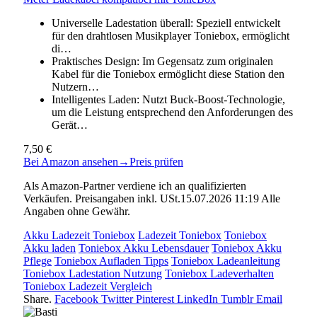
Universelle Ladestation überall: Speziell entwickelt
für den drahtlosen Musikplayer Toniebox, ermöglicht
di…
Praktisches Design: Im Gegensatz zum originalen
Kabel für die Toniebox ermöglicht diese Station den
Nutzern…
Intelligentes Laden: Nutzt Buck-Boost-Technologie,
um die Leistung entsprechend den Anforderungen des
Gerät…
7,50 €
Bei Amazon ansehen
→
Preis prüfen
Als Amazon-Partner verdiene ich an qualifizierten
Verkäufen. Preisangaben inkl. USt.15.07.2026 11:19 Alle
Angaben ohne Gewähr.
Akku Ladezeit Toniebox
Ladezeit Toniebox
Toniebox
Akku laden
Toniebox Akku Lebensdauer
Toniebox Akku
Pflege
Toniebox Aufladen Tipps
Toniebox Ladeanleitung
Toniebox Ladestation Nutzung
Toniebox Ladeverhalten
Toniebox Ladezeit Vergleich
Share.
Facebook
Twitter
Pinterest
LinkedIn
Tumblr
Email