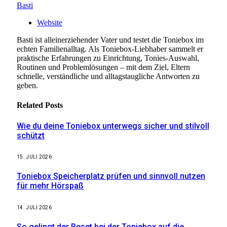
Basti
Website
Basti ist alleinerziehender Vater und testet die Toniebox im
echten Familienalltag. Als Toniebox-Liebhaber sammelt er
praktische Erfahrungen zu Einrichtung, Tonies-Auswahl,
Routinen und Problemlösungen – mit dem Ziel, Eltern
schnelle, verständliche und alltagstaugliche Antworten zu
geben.
Related
Posts
Wie du deine Toniebox unterwegs sicher und stilvoll
schützt
15. JULI 2026
Toniebox Speicherplatz prüfen und sinnvoll nutzen
für mehr Hörspaß
14. JULI 2026
So gelingt der Reset bei der Toniebox auf die