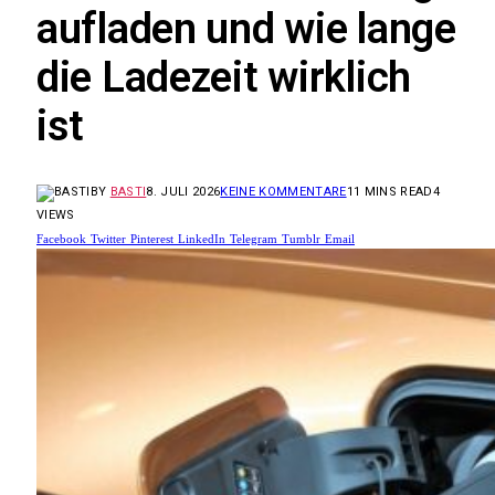
aufladen und wie lange
die Ladezeit wirklich
ist
BY
BASTI
8. JULI 2026
KEINE KOMMENTARE
11 MINS READ
4
VIEWS
Facebook
Twitter
Pinterest
LinkedIn
Telegram
Tumblr
Email