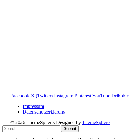
steht in keiner geschäftlichen oder organisatorischen
Verbindung zur Tonies GmbH. Alle genannten Marken- und
Produktnamen dienen ausschließlich der Information und
gehören ihren jeweiligen Rechteinhabern. Hinweis: Weitere
Informationen findest du auf der offiziellen Website der
Tonies GmbH
.
Toniebox-ratgeber.de ist dein unabhängiger Eltern-Ratgeber
rund um die Toniebox: Kaufberatung, Tonies-
Empfehlungen, Problemlösungen und praktische Tipps für
den Familienalltag. Alle Inhalte sind verständlich, praxisnah
und darauf ausgelegt, dir schnelle Antworten und klare
Entscheidungen zu ermöglichen.
Hinweis zu Affiliate-Links
Einige Links auf dieser Website sind Affiliate-Links. Wenn
du darüber etwas kaufst, erhalte ich ggf. eine kleine
Provision – für dich bleibt der Preis gleich. Damit unterstützt
du den Betrieb und Erhalt von Toniebox-Ratgeber.de.
Facebook
X (Twitter)
Instagram
Pinterest
YouTube
Dribbble
Impressum
Datenschutzerklärung
© 2026 ThemeSphere. Designed by
ThemeSphere
.
Submit