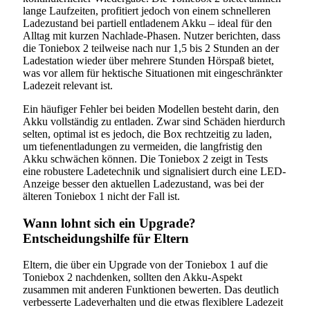
lange Laufzeiten, profitiert jedoch von einem schnelleren
Ladezustand bei partiell entladenem Akku – ideal für den
Alltag mit kurzen Nachlade-Phasen. Nutzer berichten, dass
die Toniebox 2 teilweise nach nur 1,5 bis 2 Stunden an der
Ladestation wieder über mehrere Stunden Hörspaß bietet,
was vor allem für hektische Situationen mit eingeschränkter
Ladezeit relevant ist.
Ein häufiger Fehler bei beiden Modellen besteht darin, den
Akku vollständig zu entladen. Zwar sind Schäden hierdurch
selten, optimal ist es jedoch, die Box rechtzeitig zu laden,
um tiefenentladungen zu vermeiden, die langfristig den
Akku schwächen können. Die Toniebox 2 zeigt in Tests
eine robustere Ladetechnik und signalisiert durch eine LED-
Anzeige besser den aktuellen Ladezustand, was bei der
älteren Toniebox 1 nicht der Fall ist.
Wann lohnt sich ein Upgrade?
Entscheidungshilfe für Eltern
Eltern, die über ein Upgrade von der Toniebox 1 auf die
Toniebox 2 nachdenken, sollten den Akku-Aspekt
zusammen mit anderen Funktionen bewerten. Das deutlich
verbesserte Ladeverhalten und die etwas flexiblere Ladezeit