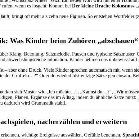
nnte „Wortschatz-Anker“ setzt: Ein neues Wort wird mit einer Handlun
!“ rufen, wenn es losgeht. Kommt bei
Der kleine Drache Kokosnuss
„A
äuft, bringt oft mehr als zehn neue Figuren. So entstehen Wortfelder (z
ik: Was Kinder beim Zuhören „abschauen“
über Klang: Betonung, Satzmelodie, Pausen und typische Satzmuster. 
 und abwechslungsreiche Intonation. Kinder nehmen das unbewusst auf u
st – aber ohne Druck. Viele Kinder sprechen automatisch mit, wenn sie 
gte der Grüffelo…?“ Oder du wiederholst witzige Sätze gemeinsam. Be
r merken sich Muster wie „Ich möchte…“, „Kannst du…?“, „Wir müss
huldigen, Planen. Ergänze das im Alltag, indem du ähnliche Sätze nutzt
u dadurch wird Grammatik stabil.
nachspielen, nacherzählen und erweitern
nde erkennen, wichtige Ereignisse auswählen, Gefühle benennen.
Sprachf