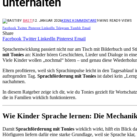
unterhalten
BY
BASTI
12. JANUAR 2026
KEINE KOMMENTARE
9 MINS READ
9
VIEWS
Facebook
Twitter
Pinterest
LinkedIn
Telegram
Tumblr
Email
Share
Facebook
Twitter
LinkedIn
Pinterest
Email
Sprachentwicklung passiert nicht nur am Tisch mit Bilderbuch und St
mit Tonies
an: Kinder hören Geschichten, Lieder und Dialoge in eine
Viele Kinder wollen „nochmal“ hören – und genau diese Wiederholun
Eltern profitieren, weil sich Sprachimpulse leicht in den Tagesablauf
aufregenden Tag.
Sprachförderung mit Tonies
ist dabei kein „Lern
nachahmen.
In diesem Ratgeber zeige ich dir, wie du Tonies gezielt für Wortsch
die in Familien wirklich funktionieren.
Wie Kinder Sprache lernen: Die Mechanik
Damit
Sprachförderung mit Tonies
wirklich wirkt, hilft ein Blick
Hörfiguren liefern dafür eine starke Grundlage, weil sie Sprache k