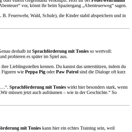
g oder einem Gegenstand verknüpft. Hört ihr bei
Feuerwehrmann
benteuer“ vor, könnt ihr beim Spaziergang „Abenteuerweg“ sagen.
. B. Feuerwehr, Wald, Schule), die Kinder stabil abspeichern und in
Genau deshalb ist
Sprachförderung mit Tonies
so wertvoll:
nd probieren es später im Spiel aus.
ihre Lieblingsstellen kennen. Du kannst das unterstützen, indem du
i Figuren wie
Peppa Pig
oder
Paw Patrol
sind die Dialoge oft kurz
en…“.
Sprachförderung mit Tonies
wirkt hier besonders stark, wenn
: „Wir müssen jetzt auch aufräumen – wie in der Geschichte.“ So
örderung mit Tonies
kann hier ein echtes Training sein, weil