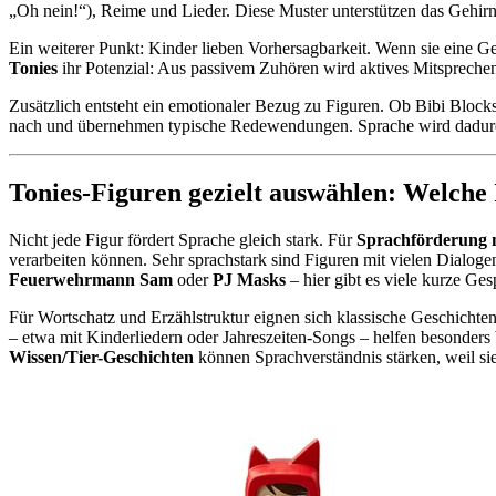
„Oh nein!“), Reime und Lieder. Diese Muster unterstützen das Gehirn
Ein weiterer Punkt: Kinder lieben Vorhersagbarkeit. Wenn sie eine Ge
Tonies
ihr Potenzial: Aus passivem Zuhören wird aktives Mitsprechen.
Zusätzlich entsteht ein emotionaler Bezug zu Figuren. Ob Bibi Block
nach und übernehmen typische Redewendungen. Sprache wird dadurch 
Tonies-Figuren gezielt auswählen: Welche 
Nicht jede Figur fördert Sprache gleich stark. Für
Sprachförderung m
verarbeiten können. Sehr sprachstark sind Figuren mit vielen Dialog
Feuerwehrmann Sam
oder
PJ Masks
– hier gibt es viele kurze Ge
Für Wortschatz und Erzählstruktur eignen sich klassische Geschichte
– etwa mit Kinderliedern oder Jahreszeiten-Songs – helfen besonder
Wissen/Tier-Geschichten
können Sprachverständnis stärken, weil si