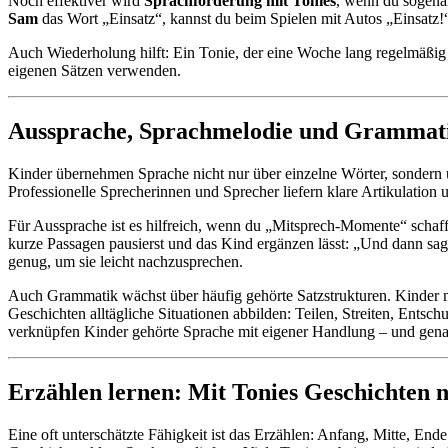
Noch effektiver wird
Sprachförderung mit Tonies
, wenn du sogena
Sam
das Wort „Einsatz“, kannst du beim Spielen mit Autos „Einsatz
Auch Wiederholung hilft: Ein Tonie, der eine Woche lang regelmäßig l
eigenen Sätzen verwenden.
Aussprache, Sprachmelodie und Grammat
Kinder übernehmen Sprache nicht nur über einzelne Wörter, sondern 
Professionelle Sprecherinnen und Sprecher liefern klare Artikulation
Für Aussprache ist es hilfreich, wenn du „Mitsprech-Momente“ schaff
kurze Passagen pausierst und das Kind ergänzen lässt: „Und dann sa
genug, um sie leicht nachzusprechen.
Auch Grammatik wächst über häufig gehörte Satzstrukturen. Kinde
Geschichten alltägliche Situationen abbilden: Teilen, Streiten, Entsc
verknüpfen Kinder gehörte Sprache mit eigener Handlung – und gena
Erzählen lernen: Mit Tonies Geschichten 
Eine oft unterschätzte Fähigkeit ist das Erzählen: Anfang, Mitte, E