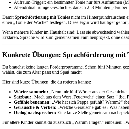
Aufräum-Trigger: ein bestimmter Tonie nur fürs Aufräumen (M
Abendritual: ruhige Geschichte, danach 2–3 Minuten „darüber 
Damit
Sprachförderung mit Tonies
nicht im Hintergrundrauschen en
einen „Tonie der Woche“ festlegen. Diese Figur wird häufiger gehört, 
Wenn mehrere Kinder im Haushalt sind: Lass sie abwechselnd wählen,
Erklären. Sprache wird zum gemeinsamen Familienprojekt, ohne dass e
Konkrete Übungen: Sprachförderung mit T
Du brauchst keine langen Förderprogramme. Schon fünf Minuten gezi
wählst, die zum Alter passt und Spaß macht.
Hier sind kurze Übungen, die du rotieren kannst:
Wörter sammeln:
„Nenn mir fünf Wörter aus der Geschichte.
Satzbau:
„Mach aus dem Wort ‚Feuerwehr‘ einen Satz.“ (bei
Gefühle benennen:
„Wie hat sich Peppa gefühlt? Warum?“ (b
Geräusche & Verben:
„Welche Geräusche gab es? Was haben
Dialog nachsprechen:
Eine kurze Stelle gemeinsam nachspielen
Für ältere Kinder kannst du zusätzlich „Warum-Fragen“ einbauen: „W