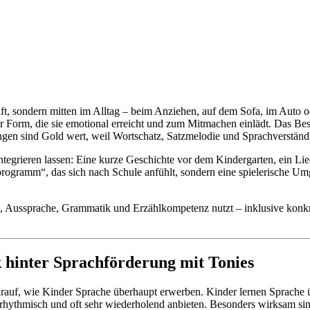
ift, sondern mitten im Alltag – beim Anziehen, auf dem Sofa, im Auto 
r Form, die sie emotional erreicht und zum Mitmachen einlädt. Das Be
gen sind Gold wert, weil Wortschatz, Satzmelodie und Sprachverständ
 integrieren lassen: Eine kurze Geschichte vor dem Kindergarten, ein L
programm“, das sich nach Schule anfühlt, sondern eine spielerische U
atz, Aussprache, Grammatik und Erzählkompetenz nutzt – inklusive konkr
 hinter Sprachförderung mit Tonies
 darauf, wie Kinder Sprache überhaupt erwerben. Kinder lernen Sprache
lar, rhythmisch und oft sehr wiederholend anbieten. Besonders wirksa