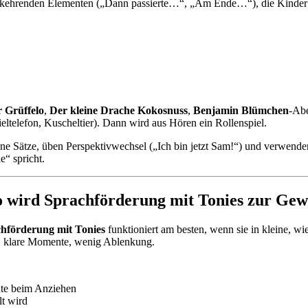
derkehrenden Elementen („Dann passierte…“, „Am Ende…“), die Kinder s
 Grüffelo
,
Der kleine Drache Kokosnuss
,
Benjamin Blümchen
-Ab
eltelefon, Kuscheltier). Dann wird aus Hören ein Rollenspiel.
ene Sätze, üben Perspektivwechsel („Ich bin jetzt Sam!“) und verwend
e“ spricht.
So wird Sprachförderung mit Tonies zur Ge
hförderung mit Tonies
funktioniert am besten, wenn sie in kleine, w
en, klare Momente, wenig Ablenkung.
hte beim Anziehen
lt wird