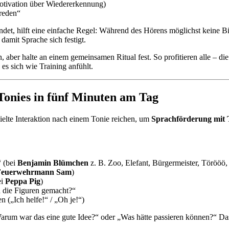
otivation über Wiedererkennung)
reden“
det, hilft eine einfache Regel: Während des Hörens möglichst keine Bi
damit Sprache sich festigt.
 aber halte an einem gemeinsamen Ritual fest. So profitieren alle – 
s sich wie Training anfühlt.
onies in fünf Minuten am Tag
elte Interaktion nach einem Tonie reichen, um
Sprachförderung mit 
“ (bei
Benjamin Blümchen
z. B. Zoo, Elefant, Bürgermeister, Törööö,
Feuerwehrmann Sam
)
ei
Peppa Pig
)
 die Figuren gemacht?“
 („Ich helfe!“ / „Oh je!“)
arum war das eine gute Idee?“ oder „Was hätte passieren können?“ Das