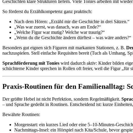
Geschichten klare Strukturen liefern. Viele Tonies arbeiten mit wie
So förderst du Erzählkompetenz ganz praktisch:
Nach dem Hören: „Erzähl mir die Geschichte in drei Sätzen.“
„Was war zuerst, was danach, was am Ende?“
„Welche Figur war mutig? Welche war traurig?“
„Wenn du die Geschichte ändern dürftest – was wäre anders?“
Besonders gut eignen sich Figuren mit markanten Stationen, z. B.
Der
nachzuspielen. Stell einfache Requisiten bereit (Tuch als Umhang, Spi
Sprachförderung mit Tonies
wird dadurch aktiv: Kinder bilden eig
schüchterne Kinder sprechen in Rollen oft freier, weil die Figur „für si
Praxis-Routinen für den Familienalltag: 
Der größte Hebel ist nicht Perfektion, sondern Regelmäßigkeit.
Sprac
– und Sprache gedeiht in Routinen. Entscheidend ist: kurze Einheit
Bewährte Routinen:
Morgenstart: ein kurzes Lied oder eine 5–10-Minuten-Geschic
Nachmittags-Insel: ein Hörspiel nach Kita/Schule, bevor gespie