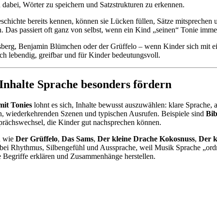
 dabei, Wörter zu speichern und Satzstrukturen zu erkennen.
schichte bereits kennen, können sie Lücken füllen, Sätze mitsprechen 
 Das passiert oft ganz von selbst, wenn ein Kind „seinen“ Tonie immer 
sberg, Benjamin Blümchen oder der Grüffelo – wenn Kinder sich mit ei
lebendig, greifbar und für Kinder bedeutungsvoll.
Inhalte Sprache besonders fördern
it Tonies
lohnt es sich, Inhalte bewusst auszuwählen: klare Sprache
en, wiederkehrenden Szenen und typischen Ausrufen. Beispiele sind
Bib
sprächswechsel, die Kinder gut nachsprechen können.
n wie
Der Grüffelo
,
Das Sams
,
Der kleine Drache Kokosnuss
,
Der k
s bei Rhythmus, Silbengefühl und Aussprache, weil Musik Sprache „or
e Begriffe erklären und Zusammenhänge herstellen.