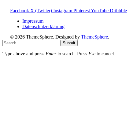
du den Betrieb und Erhalt von Toniebox-Ratgeber.de.
Facebook
X (Twitter)
Instagram
Pinterest
YouTube
Dribbble
Impressum
Datenschutzerklärung
© 2026 ThemeSphere. Designed by
ThemeSphere
.
Submit
Type above and press
Enter
to search. Press
Esc
to cancel.