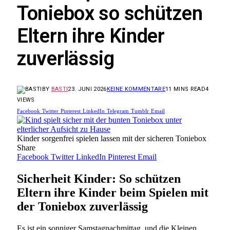
Toniebox so schützen
Eltern ihre Kinder
zuverlässig
BY
BASTI
23. JUNI 2026
KEINE KOMMENTARE
11 MINS READ
4
VIEWS
Facebook
Twitter
Pinterest
LinkedIn
Telegram
Tumblr
Email
Kinder sorgenfrei spielen lassen mit der sicheren Toniebox
Share
Facebook
Twitter
LinkedIn
Pinterest
Email
Sicherheit Kinder: So schützen
Eltern ihre Kinder beim Spielen mit
der Toniebox zuverlässig
Es ist ein sonniger Samstagnachmittag, und die Kleinen