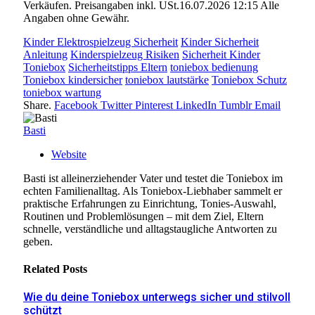
Verkäufen. Preisangaben inkl. USt.16.07.2026 12:15 Alle
Angaben ohne Gewähr.
Kinder Elektrospielzeug Sicherheit
Kinder Sicherheit
Anleitung
Kinderspielzeug Risiken
Sicherheit Kinder
Toniebox
Sicherheitstipps Eltern
toniebox bedienung
Toniebox kindersicher
toniebox lautstärke
Toniebox Schutz
toniebox wartung
Share.
Facebook
Twitter
Pinterest
LinkedIn
Tumblr
Email
Basti
Website
Basti ist alleinerziehender Vater und testet die Toniebox im
echten Familienalltag. Als Toniebox-Liebhaber sammelt er
praktische Erfahrungen zu Einrichtung, Tonies-Auswahl,
Routinen und Problemlösungen – mit dem Ziel, Eltern
schnelle, verständliche und alltagstaugliche Antworten zu
geben.
Related
Posts
Wie du deine Toniebox unterwegs sicher und stilvoll
schützt