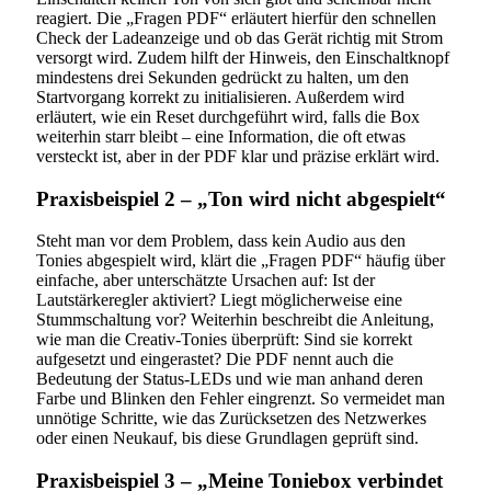
reagiert. Die „Fragen PDF“ erläutert hierfür den schnellen
Check der Ladeanzeige und ob das Gerät richtig mit Strom
versorgt wird. Zudem hilft der Hinweis, den Einschaltknopf
mindestens drei Sekunden gedrückt zu halten, um den
Startvorgang korrekt zu initialisieren. Außerdem wird
erläutert, wie ein Reset durchgeführt wird, falls die Box
weiterhin starr bleibt – eine Information, die oft etwas
versteckt ist, aber in der PDF klar und präzise erklärt wird.
Praxisbeispiel 2 – „Ton wird nicht abgespielt“
Steht man vor dem Problem, dass kein Audio aus den
Tonies abgespielt wird, klärt die „Fragen PDF“ häufig über
einfache, aber unterschätzte Ursachen auf: Ist der
Lautstärkeregler aktiviert? Liegt möglicherweise eine
Stummschaltung vor? Weiterhin beschreibt die Anleitung,
wie man die Creativ-Tonies überprüft: Sind sie korrekt
aufgesetzt und eingerastet? Die PDF nennt auch die
Bedeutung der Status-LEDs und wie man anhand deren
Farbe und Blinken den Fehler eingrenzt. So vermeidet man
unnötige Schritte, wie das Zurücksetzen des Netzwerkes
oder einen Neukauf, bis diese Grundlagen geprüft sind.
Praxisbeispiel 3 – „Meine Toniebox verbindet