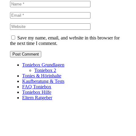
Save my name, email, and website in this browser for
the next time I comment.
Toniebox Grundlagen
Toniebox 2
Tonies & Hörinhalte
Kaufberatung & Tests
FAQ Toniebox
Toniebox Hilfe
Eltern Ratgeber
Toniebox-Ratgeber.de ist ein unabhängiger Ratgeber und
steht in keiner geschäftlichen oder organisatorischen
Verbindung zur Tonies GmbH. Alle genannten Marken- und
Produktnamen dienen ausschließlich der Information und
gehören ihren jeweiligen Rechteinhabern. Hinweis: Weitere
Informationen findest du auf der offiziellen Website der