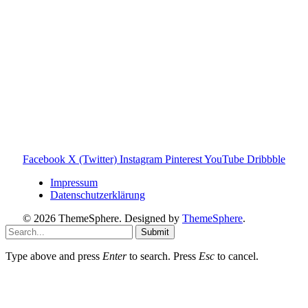
Tonies GmbH
.
Toniebox-ratgeber.de ist dein unabhängiger Eltern-Ratgeber
rund um die Toniebox: Kaufberatung, Tonies-
Empfehlungen, Problemlösungen und praktische Tipps für
den Familienalltag. Alle Inhalte sind verständlich, praxisnah
und darauf ausgelegt, dir schnelle Antworten und klare
Entscheidungen zu ermöglichen.
Hinweis zu Affiliate-Links
Einige Links auf dieser Website sind Affiliate-Links. Wenn
du darüber etwas kaufst, erhalte ich ggf. eine kleine
Provision – für dich bleibt der Preis gleich. Damit unterstützt
du den Betrieb und Erhalt von Toniebox-Ratgeber.de.
Facebook
X (Twitter)
Instagram
Pinterest
YouTube
Dribbble
Impressum
Datenschutzerklärung
© 2026 ThemeSphere. Designed by
ThemeSphere
.
Submit
Type above and press
Enter
to search. Press
Esc
to cancel.