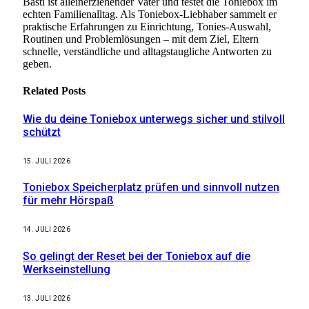
Basti ist alleinerziehender Vater und testet die Toniebox im
echten Familienalltag. Als Toniebox-Liebhaber sammelt er
praktische Erfahrungen zu Einrichtung, Tonies-Auswahl,
Routinen und Problemlösungen – mit dem Ziel, Eltern
schnelle, verständliche und alltagstaugliche Antworten zu
geben.
Related
Posts
Wie du deine Toniebox unterwegs sicher und stilvoll
schützt
15. JULI 2026
Toniebox Speicherplatz prüfen und sinnvoll nutzen
für mehr Hörspaß
14. JULI 2026
So gelingt der Reset bei der Toniebox auf die
Werkseinstellung
13. JULI 2026