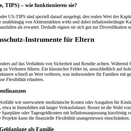
e, TIPS) – wie funktionieren sie?
 oder US-TIPS sind speziell darauf ausgelegt, den realen Wert des Kap
die unabhängig von Aktienmärkten wirkt und dabei inflationsbedingte Kau
ausfallen als erwartet. Deshalb eignen sie sich gut zur Diversifikation
nsschutz-Instrumente für Eltern
nders auf das Verhältnis von Sicherheit und Rendite achten. Während fes
zu Verlusten führen. Ein klassischer Fehler ist, ausschließlich auf ho
rekturen schnell an Wert verlieren, was insbesondere für Familien mit 
se Flexibilität erlauben.
ienfinanzen
r. Notfälle wie unerwartete medizinische Kosten oder Ausgaben für Kind
en, etwa in Immobilien mit langer Verkaufsdauer. Besser ist die Wahl v
 Sparpläne oder Tagesgeldkonten mit Inflationsanpassung kurzfristig ve
ige Projekte kann die finanzielle Flexibilität unangemessen einschränken.
Geldanlage als Familie