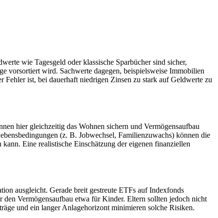
werte wie Tagesgeld oder klassische Sparbücher sind sicher,
orge vorsortiert wird. Sachwerte dagegen, beispielsweise Immobilien
 Fehler ist, bei dauerhaft niedrigen Zinsen zu stark auf Geldwerte zu
 können hier gleichzeitig das Wohnen sichern und Vermögensaufbau
e Lebensbedingungen (z. B. Jobwechsel, Familienzuwachs) können die
kann. Eine realistische Einschätzung der eigenen finanziellen
ation ausgleicht. Gerade breit gestreute ETFs auf Indexfonds
 den Vermögensaufbau etwa für Kinder. Eltern sollten jedoch nicht
träge und ein langer Anlagehorizont minimieren solche Risiken.