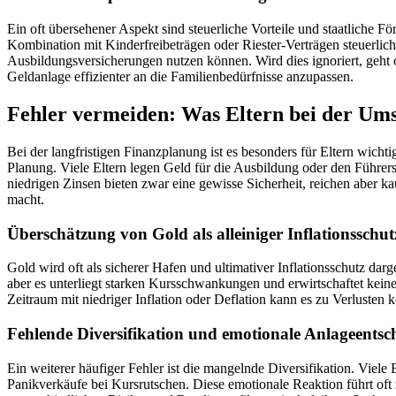
Ein oft übersehener Aspekt sind steuerliche Vorteile und staatliche
Kombination mit Kinderfreibeträgen oder Riester-Verträgen steuerlic
Ausbildungsversicherungen nutzen können. Wird dies ignoriert, geht of
Geldanlage effizienter an die Familienbedürfnisse anzupassen.
Fehler vermeiden: Was Eltern bei der Umse
Bei der langfristigen Finanzplanung ist es besonders für Eltern wichti
Planung. Viele Eltern legen Geld für die Ausbildung oder den Führersc
niedrigen Zinsen bieten zwar eine gewisse Sicherheit, reichen aber kau
macht.
Überschätzung von Gold als alleiniger Inflationsschutz
Gold wird oft als sicherer Hafen und ultimativer Inflationsschutz darg
aber es unterliegt starken Kursschwankungen und erwirtschaftet keine
Zeitraum mit niedriger Inflation oder Deflation kann es zu Verlusten ko
Fehlende Diversifikation und emotionale Anlageents
Ein weiterer häufiger Fehler ist die mangelnde Diversifikation. Viele
Panikverkäufe bei Kursrutschen. Diese emotionale Reaktion führt oft 