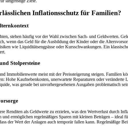
r langfristige Ziele.
rlässlichen Inflationsschutz für Familien?
lternkontext
chten, stehen häufig vor der Wahl zwischen Sach- und Geldwerten. Geld
tisch, wenn das Geld für die Ausbildung der Kinder oder die Altersvors
Risiken wie Liquiditätsengpässe oder Kursschwankungen. Ein klassischer
ert.
und Stolpersteine
en und Immobilienwerte meist mit der Preissteigerung steigen. Familien
haben: Hohe Kaufnebenkosten, unerwartete Reparaturen oder verändert
iquide, was gerade bei unvorhergesehenen Ausgaben problematisch sein 
vorsorge
ere Renditen als Geldwerte zu erzielen, was den Wertverlust durch Infl
nd ermöglichen regelmäßiges Sparen mit kleinen Beträgen – ideal für
dass der Wert der Anlagen auch temporär fallen kann. Regelmäßige Bei