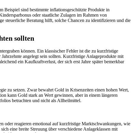
 Beispiel sind bestimmte inflationsgeschützte Produkte in
en Kindersparbonus oder staatliche Zulagen im Rahmen von
e steuerliche Beratung hilft, solche Chancen zu identifizieren und die
ten sollten
tergraben können. Ein klassischer Fehler ist die zu kurzfristige
 Jahrzehnte angelegt sein sollten. Kurzfristige Anlageprodukte mit
leichend ein Kaufkraftverlust, der sich erst Jahre später bemerkbar
rategie zu setzen. Zwar bewahrt Gold in Krisenzeiten einen hohen Wert,
ation kann Gold stark an Wert gewinnen, aber in einem längeren
olios betrachten und nicht als Allheilmittel.
ktien oder reagieren emotional auf kurzfristige Marktschwankungen, wie
 sich eine breite Streuung über verschiedene Anlageklassen mit