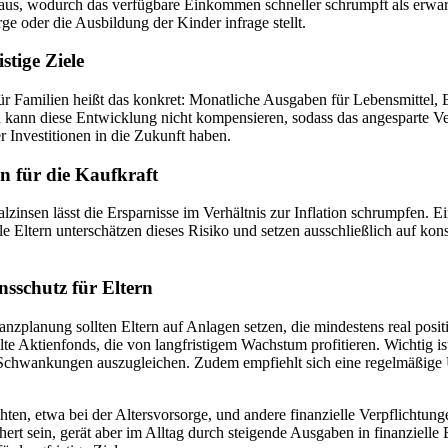
aus, wodurch das verfügbare Einkommen schneller schrumpft als erwarte
ge oder die Ausbildung der Kinder infrage stellt.
stige Ziele
Für Familien heißt das konkret: Monatliche Ausgaben für Lebensmittel, E
ann diese Entwicklung nicht kompensieren, sodass das angesparte Verm
 Investitionen in die Zukunft haben.
en für die Kaufkraft
lzinsen lässt die Ersparnisse im Verhältnis zur Inflation schrumpfen. 
le Eltern unterschätzen dieses Risiko und setzen ausschließlich auf konse
sschutz für Eltern
inanzplanung sollten Eltern auf Anlagen setzen, die mindestens real posi
Aktienfonds, die von langfristigem Wachstum profitieren. Wichtig ist,
um Schwankungen auszugleichen. Zudem empfiehlt sich eine regelmäßige
achten, etwa bei der Altersvorsorge, und andere finanzielle Verpflichtun
t sein, gerät aber im Alltag durch steigende Ausgaben in finanzielle E