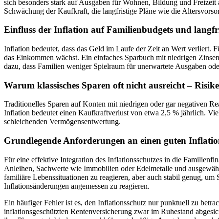
sich besonders stark auf Ausgaben für Wohnen, Bildung und Freizeit 
Schwächung der Kaufkraft, die langfristige Pläne wie die Altersvorsor
Einfluss der Inflation auf Familienbudgets und langfri
Inflation bedeutet, dass das Geld im Laufe der Zeit an Wert verliert. 
das Einkommen wächst. Ein einfaches Sparbuch mit niedrigen Zinsen k
dazu, dass Familien weniger Spielraum für unerwartete Ausgaben oder
Warum klassisches Sparen oft nicht ausreicht – Risik
Traditionelles Sparen auf Konten mit niedrigen oder gar negativen Rea
Inflation bedeutet einen Kaufkraftverlust von etwa 2,5 % jährlich. Vie
schleichenden Vermögensentwertung.
Grundlegende Anforderungen an einen guten Inflation
Für eine effektive Integration des Inflationsschutzes in die Familienf
Anleihen, Sachwerte wie Immobilien oder Edelmetalle und ausgewählte 
familiäre Lebenssituationen zu reagieren, aber auch stabil genug, 
Inflationsänderungen angemessen zu reagieren.
Ein häufiger Fehler ist es, den Inflationsschutz nur punktuell zu betr
inflationsgeschützten Rentenversicherung zwar im Ruhestand abgesicher