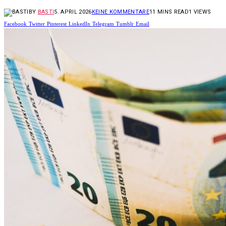
BY
BASTI
5. APRIL 2026
KEINE KOMMENTARE
11 MINS READ
1
VIEWS
Facebook
Twitter
Pinterest
LinkedIn
Telegram
Tumblr
Email