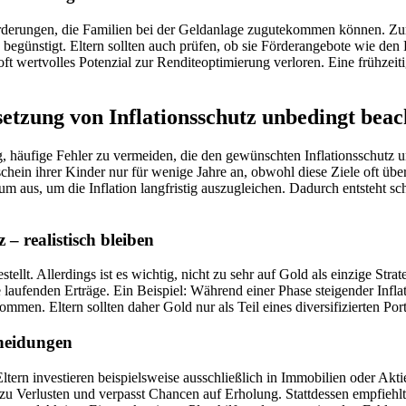
 Förderungen, die Familien bei der Geldanlage zugutekommen können. Zum
h begünstigt. Eltern sollten auch prüfen, ob sie Förderangebote wie d
t wertvolles Potenzial zur Renditeoptimierung verloren. Eine frühzeitig
tzung von Inflationsschutz unbedingt beach
g, häufige Fehler zu vermeiden, die den gewünschten Inflationsschutz un
hein ihrer Kinder nur für wenige Jahre an, obwohl diese Ziele oft über
m aus, um die Inflation langfristig auszugleichen. Dadurch entsteht sch
 – realistisch bleiben
estellt. Allerdings ist es wichtig, nicht zu sehr auf Gold als einzige St
 laufenden Erträge. Ein Beispiel: Während einer Phase steigender Infl
mmen. Eltern sollten daher Gold nur als Teil eines diversifizierten Portf
cheidungen
 Eltern investieren beispielsweise ausschließlich in Immobilien oder A
zu Verlusten und verpasst Chancen auf Erholung. Stattdessen empfiehlt