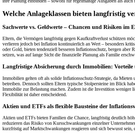
ihre Planung einbinden – sowohl für regelmäßige Ausgaben als auch fü
Welche Anlageklassen bieten langfristig ve
Sachwerte vs. Geldwerte – Chancen und Risiken im E
Eltern, die Vermögen langfristig gegen Kaufkraftverlust schützen mö
verlieren jedoch bei Inflation kontinuierlich an Wert – besonders kri
oder Gold, bieten tendenziell besseren Inflationsschutz, bergen aber 
setzen, was auf lange Sicht die finanzielle Planung als Familie erschw
Langfristige Absicherung durch Immobilien: Vorteile 
Immobilien gelten oft als solide Inflationsschutz-Strategie, da Miet
betreiben. Dennoch sollten Eltern typische Stolpersteine im Blick 
Immobilie zur Belastung machen. Zudem ist die Investition weniger l
Flexibilität ist daher entscheidend.
Aktien und ETFs als flexible Bausteine der Inflations
Aktien und ETFs bieten Familien die Chance, langfristig deutlich höh
reduzieren das Risiko von Kursschwankungen einzelner Unternehmen u
kurzfristig auf Marktschwankungen reagieren und sich bewusst sein, 