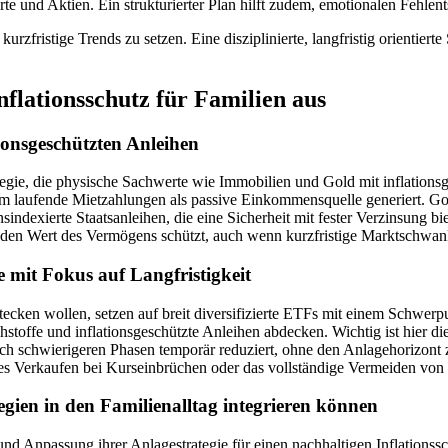
rte und Aktien. Ein strukturierter Plan hilft zudem, emotionalen Fehle
urzfristige Trends zu setzen. Eine disziplinierte, langfristig orientiert
Inflationsschutz für Familien aus
ionsgeschützten Anleihen
tegie, die physische Sachwerte wie Immobilien und Gold mit inflation
dem laufende Mietzahlungen als passive Einkommensquelle generiert. Gol
sindexierte Staatsanleihen, die eine Sicherheit mit fester Verzinsung b
stig den Wert des Vermögens schützt, auch wenn kurzfristige Marktschwa
e mit Fokus auf Langfristigkeit
cken wollen, setzen auf breit diversifizierte ETFs mit einem Schwerpun
hstoffe und inflationsgeschützte Anleihen abdecken. Wichtig ist hier 
h schwierigeren Phasen temporär reduziert, ohne den Anlagehorizont zu
es Verkaufen bei Kurseinbrüchen oder das vollständige Vermeiden von
gien in den Familienalltag integrieren können
nd Anpassung ihrer Anlagestrategie für einen nachhaltigen Inflationssch