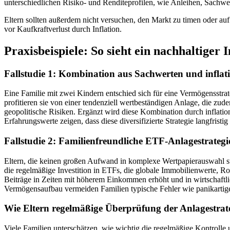
unterschiedlichen Risiko- und Renditeprofilen, wie Anleihen, Sachwe
Eltern sollten außerdem nicht versuchen, den Markt zu timen oder auf k
vor Kaufkraftverlust durch Inflation.
Praxisbeispiele: So sieht ein nachhaltiger 
Fallstudie 1: Kombination aus Sachwerten und inflat
Eine Familie mit zwei Kindern entschied sich für eine Vermögensstra
profitieren sie von einer tendenziell wertbeständigen Anlage, die zu
geopolitische Risiken. Ergänzt wird diese Kombination durch inflation
Erfahrungswerte zeigen, dass diese diversifizierte Strategie langfri
Fallstudie 2: Familienfreundliche ETF-Anlagestrategi
Eltern, die keinen großen Aufwand in komplexe Wertpapierauswahl ste
die regelmäßige Investition in ETFs, die globale Immobilienwerte, Ro
Beiträge in Zeiten mit höherem Einkommen erhöht und in wirtschaftlic
Vermögensaufbau vermeiden Familien typische Fehler wie panikartig
Wie Eltern regelmäßige Überprüfung der Anlagestrate
Viele Familien unterschätzen, wie wichtig die regelmäßige Kontrolle u