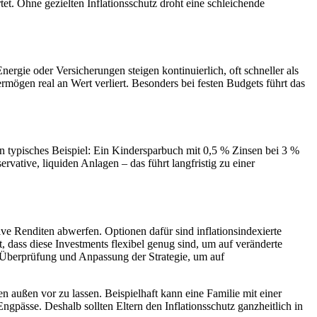
t. Ohne gezielten Inflationsschutz droht eine schleichende
nergie oder Versicherungen steigen kontinuierlich, oft schneller als
ögen real an Wert verliert. Besonders bei festen Budgets führt das
Ein typisches Beispiel: Ein Kindersparbuch mit 0,5 % Zinsen bei 3 %
rvative, liquiden Anlagen – das führt langfristig zu einer
tive Renditen abwerfen. Optionen dafür sind inflationsindexierte
 dass diese Investments flexibel genug sind, um auf veränderte
 Überprüfung und Anpassung der Strategie, um auf
gen außen vor zu lassen. Beispielhaft kann eine Familie mit einer
ngpässe. Deshalb sollten Eltern den Inflationsschutz ganzheitlich in