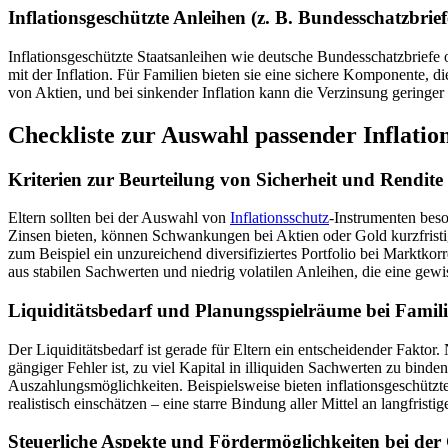
Inflationsgeschützte Anleihen (z. B. Bundesschatzbrief
Inflationsgeschützte Staatsanleihen wie deutsche Bundesschatzbriefe
mit der Inflation. Für Familien bieten sie eine sichere Komponente, 
von Aktien, und bei sinkender Inflation kann die Verzinsung geringer 
Checkliste zur Auswahl passender Inflatio
Kriterien zur Beurteilung von Sicherheit und Rendite
Eltern sollten bei der Auswahl von
Inflationsschutz
-Instrumenten beso
Zinsen bieten, können Schwankungen bei Aktien oder Gold kurzfristig 
zum Beispiel ein unzureichend diversifiziertes Portfolio bei Marktkor
aus stabilen Sachwerten und niedrig volatilen Anleihen, die eine gewis
Liquiditätsbedarf und Planungsspielräume bei Famil
Der Liquiditätsbedarf ist gerade für Eltern ein entscheidender Fakto
gängiger Fehler ist, zu viel Kapital in illiquiden Sachwerten zu bind
Auszahlungsmöglichkeiten. Beispielsweise bieten inflationsgeschützte
realistisch einschätzen – eine starre Bindung aller Mittel an langfrist
Steuerliche Aspekte und Fördermöglichkeiten bei der 