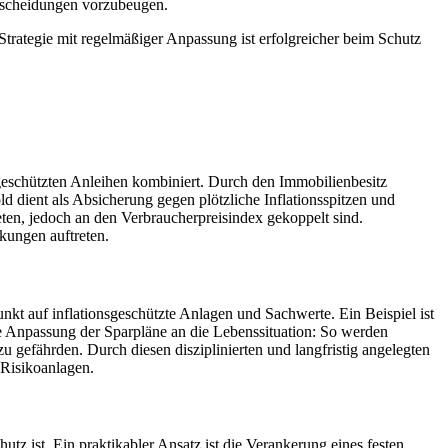
ntscheidungen vorzubeugen.
e Strategie mit regelmäßiger Anpassung ist erfolgreicher beim Schutz
sgeschützten Anleihen kombiniert. Durch den Immobilienbesitz
d dient als Absicherung gegen plötzliche Inflationsspitzen und
ieten, jedoch an den Verbraucherpreisindex gekoppelt sind.
nkungen auftreten.
kt auf inflationsgeschützte Anlagen und Sachwerte. Ein Beispiel ist
die Anpassung der Sparpläne an die Lebenssituation: So werden
 gefährden. Durch diesen disziplinierten und langfristig angelegten
 Risikoanlagen.
utz ist. Ein praktikabler Ansatz ist die Verankerung eines festen