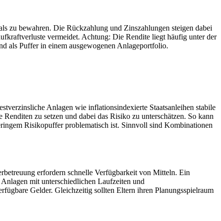
itals zu bewahren. Die Rückzahlung und Zinszahlungen steigen dabei
fkraftverluste vermeidet. Achtung: Die Rendite liegt häufig unter der
 und als Puffer in einem ausgewogenen Anlageportfolio.
tverzinsliche Anlagen wie inflationsindexierte Staatsanleihen stabile
he Renditen zu setzen und dabei das Risiko zu unterschätzen. So kann
geringem Risikopuffer problematisch ist. Sinnvoll sind Kombinationen
erbetreuung erfordern schnelle Verfügbarkeit von Mitteln. Ein
on Anlagen mit unterschiedlichen Laufzeiten und
rfügbare Gelder. Gleichzeitig sollten Eltern ihren Planungsspielraum