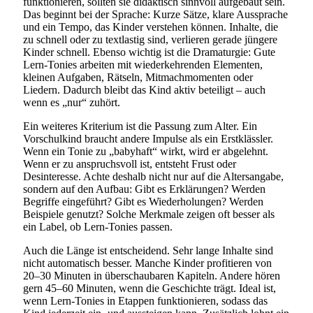
funktionieren, sollten sie didaktisch sinnvoll aufgebaut sein.
Das beginnt bei der Sprache: Kurze Sätze, klare Aussprache
und ein Tempo, das Kinder verstehen können. Inhalte, die
zu schnell oder zu textlastig sind, verlieren gerade jüngere
Kinder schnell. Ebenso wichtig ist die Dramaturgie: Gute
Lern-Tonies arbeiten mit wiederkehrenden Elementen,
kleinen Aufgaben, Rätseln, Mitmachmomenten oder
Liedern. Dadurch bleibt das Kind aktiv beteiligt – auch
wenn es „nur“ zuhört.
Ein weiteres Kriterium ist die Passung zum Alter. Ein
Vorschulkind braucht andere Impulse als ein Erstklässler.
Wenn ein Tonie zu „babyhaft“ wirkt, wird er abgelehnt.
Wenn er zu anspruchsvoll ist, entsteht Frust oder
Desinteresse. Achte deshalb nicht nur auf die Altersangabe,
sondern auf den Aufbau: Gibt es Erklärungen? Werden
Begriffe eingeführt? Gibt es Wiederholungen? Werden
Beispiele genutzt? Solche Merkmale zeigen oft besser als
ein Label, ob Lern-Tonies passen.
Auch die Länge ist entscheidend. Sehr lange Inhalte sind
nicht automatisch besser. Manche Kinder profitieren von
20–30 Minuten in überschaubaren Kapiteln. Andere hören
gern 45–60 Minuten, wenn die Geschichte trägt. Ideal ist,
wenn Lern-Tonies in Etappen funktionieren, sodass das