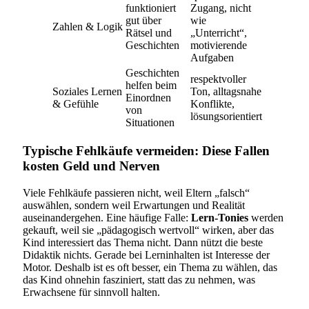
funktioniert
Zugang, nicht
gut über
wie
Zahlen & Logik
Rätsel und
„Unterricht“,
Geschichten
motivierende
Aufgaben
Geschichten
respektvoller
helfen beim
Soziales Lernen
Ton, alltagsnahe
Einordnen
& Gefühle
Konflikte,
von
lösungsorientiert
Situationen
Typische Fehlkäufe vermeiden: Diese Fallen
kosten Geld und Nerven
Viele Fehlkäufe passieren nicht, weil Eltern „falsch“
auswählen, sondern weil Erwartungen und Realität
auseinandergehen. Eine häufige Falle:
Lern-Tonies
werden
gekauft, weil sie „pädagogisch wertvoll“ wirken, aber das
Kind interessiert das Thema nicht. Dann nützt die beste
Didaktik nichts. Gerade bei Lerninhalten ist Interesse der
Motor. Deshalb ist es oft besser, ein Thema zu wählen, das
das Kind ohnehin fasziniert, statt das zu nehmen, was
Erwachsene für sinnvoll halten.