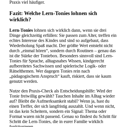
Praxis viel häufiger.
Fazit: Welche Lern-Tonies lohnen sich
wirklich?
Lern-Tonies
lohnen sich wirklich dann, wenn sie drei
Dinge gleichzeitig erfüllen: Sie passen zum Alter, treffen ein
echtes Interesse des Kindes und sind so aufgebaut, dass
Wiederholung Spaß macht. Der größte Wert entsteht nicht
durch „einmal hören“, sondern durch Routinen – genau das
ist die Stärke der Toniebox. Besonders sinnvoll sind Lern-
Tonies für Sprache, alltagsnahes Wissen, kindgerecht
aufbereitetes Sachwissen und spielerische Logik- oder
Rätselthemen. Wer dagegen Tonies rein nach
„pädagogischem Anspruch“ kauft, riskiert, dass sie kaum
genutzt werden.
Nutze den Praxis-Check als Entscheidungshilfe: Wird der
Tonie freiwillig gewählt? Tauchen Inhalte im Alltag wieder
auf? Bleibt die Aufmerksamkeit stabil? Wenn ja, hast du
einen Treffer, der sich langfristig auszahlt. Und wenn nicht,
ist das kein Scheitern, sondern ein Signal: Thema oder
Format waren nicht passend. Genau so findest du Schritt für
Schritt die Lern-Tonies, die in eurer Familie wirklich
funktionieren.