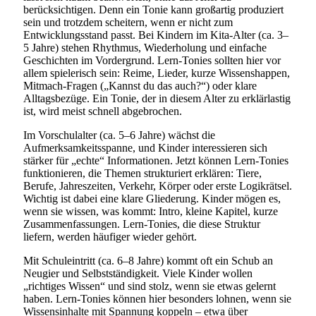
berücksichtigen. Denn ein Tonie kann großartig produziert
sein und trotzdem scheitern, wenn er nicht zum
Entwicklungsstand passt. Bei Kindern im Kita-Alter (ca. 3–
5 Jahre) stehen Rhythmus, Wiederholung und einfache
Geschichten im Vordergrund. Lern-Tonies sollten hier vor
allem spielerisch sein: Reime, Lieder, kurze Wissenshappen,
Mitmach-Fragen („Kannst du das auch?“) oder klare
Alltagsbezüge. Ein Tonie, der in diesem Alter zu erklärlastig
ist, wird meist schnell abgebrochen.
Im Vorschulalter (ca. 5–6 Jahre) wächst die
Aufmerksamkeitsspanne, und Kinder interessieren sich
stärker für „echte“ Informationen. Jetzt können Lern-Tonies
funktionieren, die Themen strukturiert erklären: Tiere,
Berufe, Jahreszeiten, Verkehr, Körper oder erste Logikrätsel.
Wichtig ist dabei eine klare Gliederung. Kinder mögen es,
wenn sie wissen, was kommt: Intro, kleine Kapitel, kurze
Zusammenfassungen. Lern-Tonies, die diese Struktur
liefern, werden häufiger wieder gehört.
Mit Schuleintritt (ca. 6–8 Jahre) kommt oft ein Schub an
Neugier und Selbstständigkeit. Viele Kinder wollen
„richtiges Wissen“ und sind stolz, wenn sie etwas gelernt
haben. Lern-Tonies können hier besonders lohnen, wenn sie
Wissensinhalte mit Spannung koppeln – etwa über