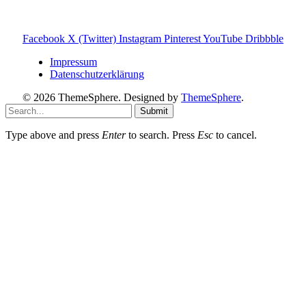
du darüber etwas kaufst, erhalte ich ggf. eine kleine
Provision – für dich bleibt der Preis gleich. Damit unterstützt
du den Betrieb und Erhalt von Toniebox-Ratgeber.de.
Facebook
X (Twitter)
Instagram
Pinterest
YouTube
Dribbble
Impressum
Datenschutzerklärung
© 2026 ThemeSphere. Designed by
ThemeSphere
.
Submit
Type above and press
Enter
to search. Press
Esc
to cancel.