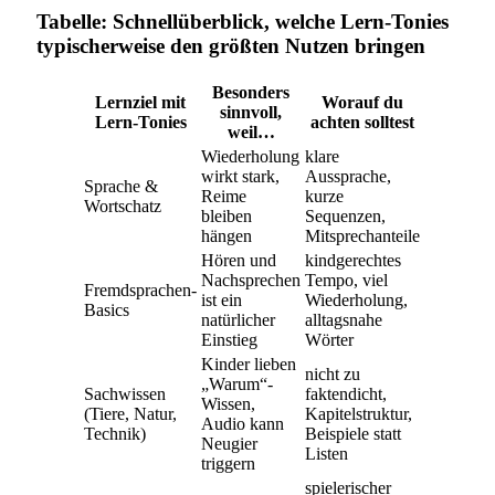
Tabelle: Schnellüberblick, welche Lern-Tonies
typischerweise den größten Nutzen bringen
Besonders
Lernziel mit
Worauf du
sinnvoll,
Lern-Tonies
achten solltest
weil…
Wiederholung
klare
wirkt stark,
Aussprache,
Sprache &
Reime
kurze
Wortschatz
bleiben
Sequenzen,
hängen
Mitsprechanteile
Hören und
kindgerechtes
Nachsprechen
Tempo, viel
Fremdsprachen-
ist ein
Wiederholung,
Basics
natürlicher
alltagsnahe
Einstieg
Wörter
Kinder lieben
nicht zu
„Warum“-
Sachwissen
faktendicht,
Wissen,
(Tiere, Natur,
Kapitelstruktur,
Audio kann
Technik)
Beispiele statt
Neugier
Listen
triggern
spielerischer