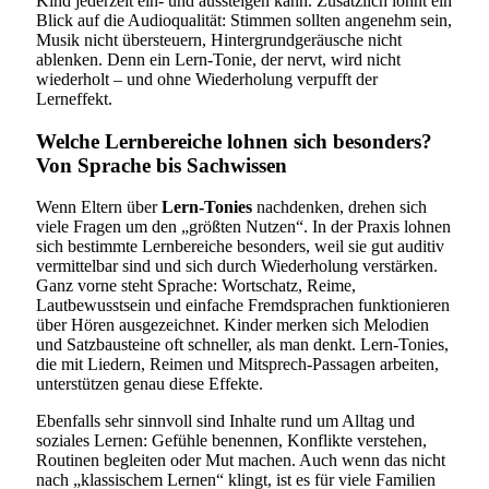
Kind jederzeit ein- und aussteigen kann. Zusätzlich lohnt ein
Blick auf die Audioqualität: Stimmen sollten angenehm sein,
Musik nicht übersteuern, Hintergrundgeräusche nicht
ablenken. Denn ein Lern-Tonie, der nervt, wird nicht
wiederholt – und ohne Wiederholung verpufft der
Lerneffekt.
Welche Lernbereiche lohnen sich besonders?
Von Sprache bis Sachwissen
Wenn Eltern über
Lern-Tonies
nachdenken, drehen sich
viele Fragen um den „größten Nutzen“. In der Praxis lohnen
sich bestimmte Lernbereiche besonders, weil sie gut auditiv
vermittelbar sind und sich durch Wiederholung verstärken.
Ganz vorne steht Sprache: Wortschatz, Reime,
Lautbewusstsein und einfache Fremdsprachen funktionieren
über Hören ausgezeichnet. Kinder merken sich Melodien
und Satzbausteine oft schneller, als man denkt. Lern-Tonies,
die mit Liedern, Reimen und Mitsprech-Passagen arbeiten,
unterstützen genau diese Effekte.
Ebenfalls sehr sinnvoll sind Inhalte rund um Alltag und
soziales Lernen: Gefühle benennen, Konflikte verstehen,
Routinen begleiten oder Mut machen. Auch wenn das nicht
nach „klassischem Lernen“ klingt, ist es für viele Familien