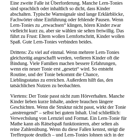
Eine zweite Falle ist Überforderung. Manche Lern-Tonies
sind sprachlich oder inhaltlich so dicht, dass Kinder
abschalten. Typische Warnsignale sind lange Erklärblöcke,
Fachwörter ohne Einführung oder fehlende Pausen. Wenn
Lern-Tonies zu „erwachsen“ klingen, hören Kinder zwar
vielleicht kurz zu, aber sie wählen sie selten freiwillig. Das
führt zu Frust: Eltern wollen Lernfortschritt, Kinder wollen
Spaß. Gute Lern-Tonies verbinden beides.
Drittens: Zu viel auf einmal. Wenn mehrere Lern-Tonies
gleichzeitig angeschafft werden, verlieren Kinder oft die
Bindung. Viele Familien machen bessere Erfahrungen,
wenn ein neuer Tonie erst „gesetzt“ wird. So entsteht
Routine, und der Tonie bekommt die Chance,
Lieblingsstatus zu erreichen. Außerdem hilft das, den
tatsächlichen Nutzen zu beobachten.
Viertens: Der Tonie passt nicht zum Hörverhalten. Manche
Kinder lieben kurze Inhalte, andere brauchen längere
Geschichten. Wenn die Struktur nicht passt, wirkt der Tonie
„anstrengend“ – selbst bei gutem Inhalt. Und schließlich:
Verwechslung von Lernziel und Format. Ein Lern-Tonie für
Mathe kann als Rätselspaß funktionieren, aber selten als
reine Zahlenübung. Wenn du diese Fallen kennst, steigt die
Trefferquote deutlich – und Lern-Tonies lohnen sich in der