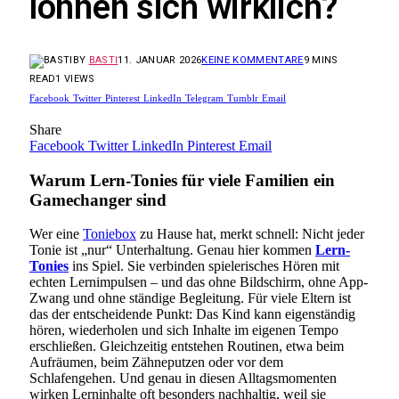
lohnen sich wirklich?
BY
BASTI
11. JANUAR 2026
KEINE KOMMENTARE
9 MINS
READ
1
VIEWS
Facebook
Twitter
Pinterest
LinkedIn
Telegram
Tumblr
Email
Share
Facebook
Twitter
LinkedIn
Pinterest
Email
Warum Lern-Tonies für viele Familien ein
Gamechanger sind
Wer eine
Toniebox
zu Hause hat, merkt schnell: Nicht jeder
Tonie ist „nur“ Unterhaltung. Genau hier kommen
Lern-
Tonies
ins Spiel. Sie verbinden spielerisches Hören mit
echten Lernimpulsen – und das ohne Bildschirm, ohne App-
Zwang und ohne ständige Begleitung. Für viele Eltern ist
das der entscheidende Punkt: Das Kind kann eigenständig
hören, wiederholen und sich Inhalte im eigenen Tempo
erschließen. Gleichzeitig entstehen Routinen, etwa beim
Aufräumen, beim Zähneputzen oder vor dem
Schlafengehen. Und genau in diesen Alltagsmomenten
wirken Lerninhalte oft besonders nachhaltig, weil sie