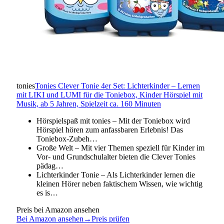
tonies
Tonies Clever Tonie 4er Set: Lichterkinder – Lernen
mit LIKI und LUMI für die Toniebox, Kinder Hörspiel mit
Musik, ab 5 Jahren, Spielzeit ca. 160 Minuten
Hörspielspaß mit tonies – Mit der Toniebox wird
Hörspiel hören zum anfassbaren Erlebnis! Das
Toniebox-Zubeh…
Große Welt – Mit vier Themen speziell für Kinder im
Vor- und Grundschulalter bieten die Clever Tonies
pädag…
Lichterkinder Tonie – Als Lichterkinder lernen die
kleinen Hörer neben faktischem Wissen, wie wichtig
es is…
Preis bei Amazon ansehen
Bei Amazon ansehen
→
Preis prüfen