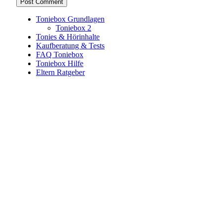
Toniebox Grundlagen
Toniebox 2
Tonies & Hörinhalte
Kaufberatung & Tests
FAQ Toniebox
Toniebox Hilfe
Eltern Ratgeber
Toniebox-Ratgeber.de ist ein unabhängiger Ratgeber und
steht in keiner geschäftlichen oder organisatorischen
Verbindung zur Tonies GmbH. Alle genannten Marken- und
Produktnamen dienen ausschließlich der Information und
gehören ihren jeweiligen Rechteinhabern. Hinweis: Weitere
Informationen findest du auf der offiziellen Website der
Tonies GmbH
.
Toniebox-ratgeber.de ist dein unabhängiger Eltern-Ratgeber
rund um die Toniebox: Kaufberatung, Tonies-
Empfehlungen, Problemlösungen und praktische Tipps für
den Familienalltag. Alle Inhalte sind verständlich, praxisnah
und darauf ausgelegt, dir schnelle Antworten und klare
Entscheidungen zu ermöglichen.
Hinweis zu Affiliate-Links
Einige Links auf dieser Website sind Affiliate-Links. Wenn