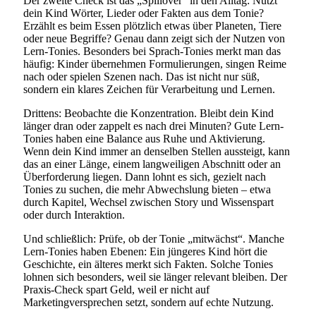
Der zweite Check ist das „Spillover“ in den Alltag: Nutzt
dein Kind Wörter, Lieder oder Fakten aus dem Tonie?
Erzählt es beim Essen plötzlich etwas über Planeten, Tiere
oder neue Begriffe? Genau dann zeigt sich der Nutzen von
Lern-Tonies. Besonders bei Sprach-Tonies merkt man das
häufig: Kinder übernehmen Formulierungen, singen Reime
nach oder spielen Szenen nach. Das ist nicht nur süß,
sondern ein klares Zeichen für Verarbeitung und Lernen.
Drittens: Beobachte die Konzentration. Bleibt dein Kind
länger dran oder zappelt es nach drei Minuten? Gute Lern-
Tonies haben eine Balance aus Ruhe und Aktivierung.
Wenn dein Kind immer an denselben Stellen aussteigt, kann
das an einer Länge, einem langweiligen Abschnitt oder an
Überforderung liegen. Dann lohnt es sich, gezielt nach
Tonies zu suchen, die mehr Abwechslung bieten – etwa
durch Kapitel, Wechsel zwischen Story und Wissenspart
oder durch Interaktion.
Und schließlich: Prüfe, ob der Tonie „mitwächst“. Manche
Lern-Tonies haben Ebenen: Ein jüngeres Kind hört die
Geschichte, ein älteres merkt sich Fakten. Solche Tonies
lohnen sich besonders, weil sie länger relevant bleiben. Der
Praxis-Check spart Geld, weil er nicht auf
Marketingversprechen setzt, sondern auf echte Nutzung.