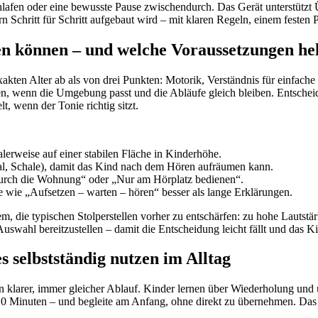
hlafen oder eine bewusste Pause zwischendurch. Das Gerät unterstütz
dern Schritt für Schritt aufgebaut wird – mit klaren Regeln, einem festen
en können – und welche Voraussetzungen he
ten Alter ab als von drei Punkten: Motorik, Verständnis für einfache 
n, wenn die Umgebung passt und die Abläufe gleich bleiben. Entscheide
, wenn der Tonie richtig sitzt.
lerweise auf einer stabilen Fläche in Kinderhöhe.
egal, Schale), damit das Kind nach dem Hören aufräumen kann.
 durch die Wohnung“ oder „Nur am Hörplatz bedienen“.
e wie „Aufsetzen – warten – hören“ besser als lange Erklärungen.
m, die typischen Stolperstellen vorher zu entschärfen: zu hohe Lautstär
Auswahl bereitzustellen – damit die Entscheidung leicht fällt und das K
s selbstständig nutzen im Alltag
in klarer, immer gleicher Ablauf. Kinder lernen über Wiederholung und 
10 Minuten – und begleite am Anfang, ohne direkt zu übernehmen. Das Z