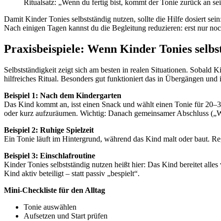
Ritualsatz: „Wenn du fertig bist, kommt der Tonie zurück an sei
Damit Kinder Tonies selbstständig nutzen, sollte die Hilfe dosiert sei
Nach einigen Tagen kannst du die Begleitung reduzieren: erst nur noc
Praxisbeispiele: Wenn Kinder Tonies selbs
Selbstständigkeit zeigt sich am besten in realen Situationen. Sobald K
hilfreiches Ritual. Besonders gut funktioniert das in Übergängen un
Beispiel 1: Nach dem Kindergarten
Das Kind kommt an, isst einen Snack und wählt einen Tonie für 20–30 
oder kurz aufzuräumen. Wichtig: Danach gemeinsamer Abschluss („War
Beispiel 2: Ruhige Spielzeit
Ein Tonie läuft im Hintergrund, während das Kind malt oder baut. Reg
Beispiel 3: Einschlafroutine
Kinder Tonies selbstständig nutzen heißt hier: Das Kind bereitet all
Kind aktiv beteiligt – statt passiv „bespielt“.
Mini-Checkliste für den Alltag
Tonie auswählen
Aufsetzen und Start prüfen