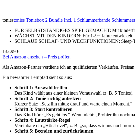
tonies
tonies Toniebox 2 Bundle Incl. 1 Schlummerbande Schlummersc
FÜR SELBSTSTÄNDIGES SPIEL GEMACHT: Mit kinderfreundli
WÄCHST MIT DEN KINDERN: Für 1–9+ Jahre entwickelt, ist 
SCHLAUE SCHLAF- UND WECKFUNKTIONEN: Sleep-Timer mi
132,99 €
Bei Amazon ansehen
→
Preis prüfen
Als Amazon-Partner verdiene ich an qualifizierten Verkäufen. Preis
Ein bewährter Lernpfad sieht so aus:
Schritt 1: Auswahl treffen
Das Kind wählt aus einer kleinen Vorauswahl (z. B. 5 Tonies).
Schritt 2: Tonie richtig aufsetzen
Kurzer Satz: „Setz ihn mittig drauf und warte einen Moment.“
Schritt 3: Start kontrollieren
Das Kind hört: „Es geht los.“ Wenn nicht: „Probier ihn nochmal 
Schritt 4: Lautstärke-Regel
Vereinbare ein „Hör-Level“, z. B. „so, dass wir uns noch norm
Schritt 5: Beenden und zurückräumen