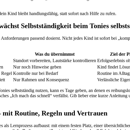
n Kind bleibt handlungsfähig, statt sofort nach Hilfe zu rufen.
ächst Selbstständigkeit beim Tonies selbst
 Anforderungen passend dosierst. Nicht jedes Kind ist sofort bei „komp
Was du übernimmst
Ziel der P
Standort vorbereiten, Lautstärke kontrollieren
Erfolgserlebnis o
en
Nur noch Hinweise geben
Kind findet Lösun
h Regel
Kontrolle nur bei Bedarf
Routine im Alltag
ett
Nur Rahmen und Konsequenz
Verlässliche Eige
Tonies selbstständig nutzen, kann es Tage geben, an denen es reibungslo
sches „Ich mach das schnell“ verfällst. Gib lieber eine kurze Anleitung 
 – mit Routine, Regeln und Vertrauen
 es als Lernprozess aufbaust: mit einem festen Platz, einer übersichtli