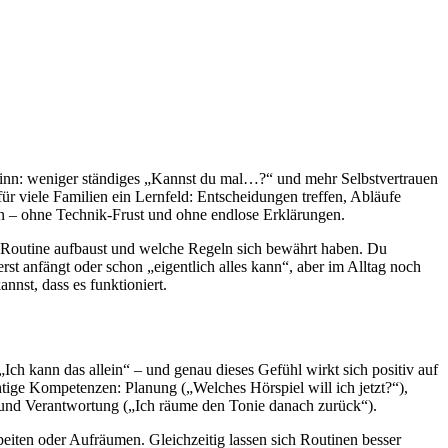
ewinn: weniger ständiges „Kannst du mal…?“ und mehr Selbstvertrauen
 für viele Familien ein Lernfeld: Entscheidungen treffen, Abläufe
ben – ohne Technik-Frust und ohne endlose Erklärungen.
e Routine aufbaust und welche Regeln sich bewährt haben. Du
t anfängt oder schon „eigentlich alles kann“, aber im Alltag noch
nnst, dass es funktioniert.
„Ich kann das allein“ – und genau dieses Gefühl wirkt sich positiv auf
htige Kompetenzen: Planung („Welches Hörspiel will ich jetzt?“),
e“) und Verantwortung („Ich räume den Tonie danach zurück“).
eiten oder Aufräumen. Gleichzeitig lassen sich Routinen besser