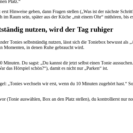
nen Platz.“
n: erst Hinweise geben, dann Fragen stellen („Was ist der nächste Schrit
h im Raum sein, später aus der Küche „mit einem Ohr“ mithören, bis es 
tständig nutzen, wird der Tag ruhiger
inder Tonies selbstständig nutzen, lässt sich die Toniebox bewusst als 
d in Momenten, in denen Ruhe gebraucht wird.
Minuten. Du sagst: „Du kannst dir jetzt selbst einen Tonie aussuchen.“
 das Hörspiel schön?“), damit es nicht nur „Parken“ ist.
el: „Tonies wechseln wir erst, wenn du 10 Minuten zugehört hast.“ So 
es vor (Tonie auswählen, Box an den Platz stellen), du kontrollierst n