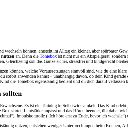
d wechseln können, entsteht im Alltag ein kleiner, aber spürbarer G
g nutzen
an. Denn die
Toniebox
ist nicht nur ein Abspielgerät, sondern
. Gleichzeitig soll das Ganze sicher, stressfrei und kindgerecht blei
nutzen können, welche Voraussetzungen sinnvoll sind, wie du eine klar
 du sofort anwenden kannst – unabhängig davon, ob dein Kind gerade ers
 Kind die Toniebox eigenständig bedient und du dich darauf verlassen ka
 sollten
Erwachsene. Es ist ein Training in Selbstwirksamkeit: Das Kind erlebt 
e Box startet, Lautstärke anpasst und das Hören beendet, übt dabei wic
s nochmal“), Impulskontrolle („Ich höre erst zu Ende, bevor ich wechsl
stständig nutzen, entstehen weniger Unterbrechungen beim Kochen, Arb