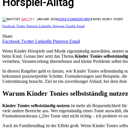
Hörspiel-Alltag
BY
BASTI
11. JANUAR 2026
KEINE KOMMENTARE
8 MINS READ
1
VIEWS
Facebook
Twitter
Pinterest
LinkedIn
Telegram
Tumblr
Email
Share
Facebook
Twitter
LinkedIn
Pinterest
Email
Wenn Kinder Hörspiele und Musik eigenständig auswählen, starten un
beim Kind. Genau hier setzt das Thema
Kinder Tonies selbstständi
verstehen, Verantwortung übernehmen und kleine Probleme selbst lösen
In diesem Ratgeber geht es darum, wie Kinder Tonies selbstständig 
bekommst praxiserprobte Schritte, Formulierungen und Beispiele, die
Unterstützung braucht. Ziel ist ein zuverlässiger Ablauf, bei dem dein
Warum Kinder Tonies selbstständig nutzen
Kinder Tonies selbstständig nutzen
ist mehr als Bequemlichkeit für 
viele andere Bereiche aus. Wer eigenständig einen Tonie auswählt, di
Frustrationstoleranz („Der Tonie sitzt nicht richtig – ich probiere e
Auch im Familienalltag ist der Effekt groß. Wenn Kinder Tonies selb