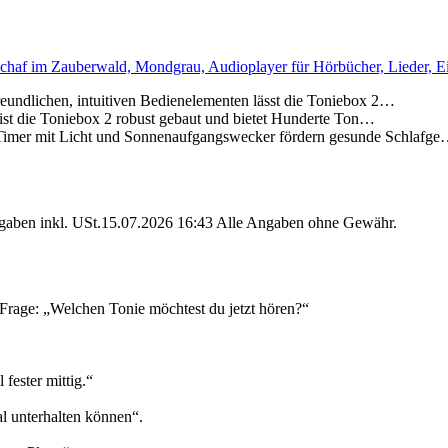
haf im Zauberwald, Mondgrau, Audioplayer für Hörbücher, Lieder, Ei
chen, intuitiven Bedienelementen lässt die Toniebox 2…
die Toniebox 2 robust gebaut und bietet Hunderte Ton…
t Licht und Sonnenaufgangswecker fördern gesunde Schlafg
angaben inkl. USt.15.07.2026 16:43 Alle Angaben ohne Gewähr.
 Frage: „Welchen Tonie möchtest du jetzt hören?“
fester mittig.“
al unterhalten können“.