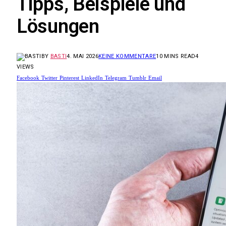
Tipps, Beispiele und
Lösungen
BY
BASTI
4. MAI 2026
KEINE KOMMENTARE
10 MINS READ
4
VIEWS
Facebook
Twitter
Pinterest
LinkedIn
Telegram
Tumblr
Email