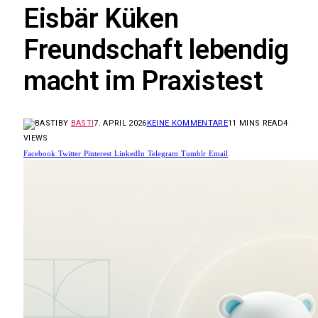
Eisbär Küken
Freundschaft lebendig
macht im Praxistest
BY
BASTI
7. APRIL 2026
KEINE KOMMENTARE
11 MINS READ
4
VIEWS
Facebook
Twitter
Pinterest
LinkedIn
Telegram
Tumblr
Email