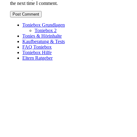
the next time I comment.
Toniebox Grundlagen
Toniebox 2
Tonies & Hörinhalte
Kaufberatung & Tests
FAQ Toniebox
Toniebox Hilfe
Eltern Ratgeber
Toniebox-Ratgeber.de ist ein unabhängiger Ratgeber und
steht in keiner geschäftlichen oder organisatorischen
Verbindung zur Tonies GmbH. Alle genannten Marken- und
Produktnamen dienen ausschließlich der Information und
gehören ihren jeweiligen Rechteinhabern. Hinweis: Weitere
Informationen findest du auf der offiziellen Website der
Tonies GmbH
.
Toniebox-ratgeber.de ist dein unabhängiger Eltern-Ratgeber
rund um die Toniebox: Kaufberatung, Tonies-
Empfehlungen, Problemlösungen und praktische Tipps für
den Familienalltag. Alle Inhalte sind verständlich, praxisnah
und darauf ausgelegt, dir schnelle Antworten und klare
Entscheidungen zu ermöglichen.