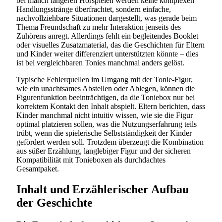
bei manch längeren Hörspielen werden keine komplexen
Handlungsstränge überfrachtet, sondern einfache,
nachvollziehbare Situationen dargestellt, was gerade beim
Thema Freundschaft zu mehr Interaktion jenseits des
Zuhörens anregt. Allerdings fehlt ein begleitendes Booklet
oder visuelles Zusatzmaterial, das die Geschichten für Eltern
und Kinder weiter differenziert unterstützten könnte – dies
ist bei vergleichbaren Tonies manchmal anders gelöst.
Typische Fehlerquellen im Umgang mit der Tonie-Figur,
wie ein unachtsames Abstellen oder Ablegen, können die
Figurenfunktion beeinträchtigen, da die Toniebox nur bei
korrektem Kontakt den Inhalt abspielt. Eltern berichten, dass
Kinder manchmal nicht intuitiv wissen, wie sie die Figur
optimal platzieren sollen, was die Nutzungserfahrung teils
trübt, wenn die spielerische Selbstständigkeit der Kinder
gefördert werden soll. Trotzdem überzeugt die Kombination
aus süßer Erzählung, langlebiger Figur und der sicheren
Kompatibilität mit Tonieboxen als durchdachtes
Gesamtpaket.
Inhalt und Erzählerischer Aufbau
der Geschichte