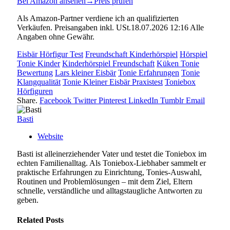
Bei Amazon ansehen
→
Preis prüfen
Als Amazon-Partner verdiene ich an qualifizierten
Verkäufen. Preisangaben inkl. USt.18.07.2026 12:16 Alle
Angaben ohne Gewähr.
Eisbär Hörfigur Test
Freundschaft Kinderhörspiel
Hörspiel
Tonie Kinder
Kinderhörspiel Freundschaft
Küken Tonie
Bewertung
Lars kleiner Eisbär
Tonie Erfahrungen
Tonie
Klangqualität
Tonie Kleiner Eisbär Praxistest
Toniebox
Hörfiguren
Share.
Facebook
Twitter
Pinterest
LinkedIn
Tumblr
Email
Basti
Website
Basti ist alleinerziehender Vater und testet die Toniebox im
echten Familienalltag. Als Toniebox-Liebhaber sammelt er
praktische Erfahrungen zu Einrichtung, Tonies-Auswahl,
Routinen und Problemlösungen – mit dem Ziel, Eltern
schnelle, verständliche und alltagstaugliche Antworten zu
geben.
Related
Posts