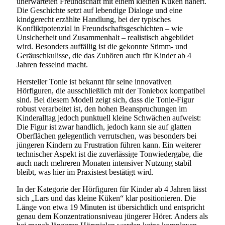
unerwarteten Freundschaft mit einem kleinen Küken nähert.
Die Geschichte setzt auf lebendige Dialoge und eine
kindgerecht erzählte Handlung, bei der typisches
Konfliktpotenzial in Freundschaftsgeschichten – wie
Unsicherheit und Zusammenhalt – realistisch abgebildet
wird. Besonders auffällig ist die gekonnte Stimm- und
Geräuschkulisse, die das Zuhören auch für Kinder ab 4
Jahren fesselnd macht.
Hersteller Tonie ist bekannt für seine innovativen
Hörfiguren, die ausschließlich mit der Toniebox kompatibel
sind. Bei diesem Modell zeigt sich, dass die Tonie-Figur
robust verarbeitet ist, den hohen Beanspruchungen im
Kinderalltag jedoch punktuell kleine Schwächen aufweist:
Die Figur ist zwar handlich, jedoch kann sie auf glatten
Oberflächen gelegentlich verrutschen, was besonders bei
jüngeren Kindern zu Frustration führen kann. Ein weiterer
technischer Aspekt ist die zuverlässige Tonwiedergabe, die
auch nach mehreren Monaten intensiver Nutzung stabil
bleibt, was hier im Praxistest bestätigt wird.
In der Kategorie der Hörfiguren für Kinder ab 4 Jahren lässt
sich „Lars und das kleine Küken“ klar positionieren. Die
Länge von etwa 19 Minuten ist übersichtlich und entspricht
genau dem Konzentrationsniveau jüngerer Hörer. Anders als