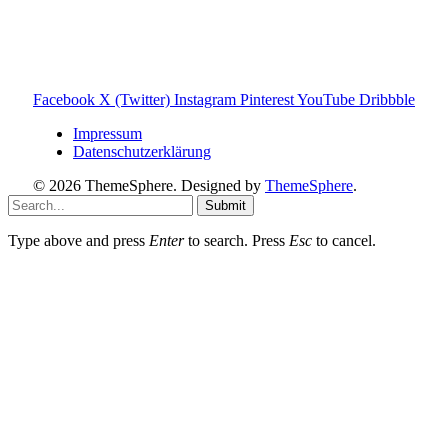
Hinweis zu Affiliate-Links
Einige Links auf dieser Website sind Affiliate-Links. Wenn
du darüber etwas kaufst, erhalte ich ggf. eine kleine
Provision – für dich bleibt der Preis gleich. Damit unterstützt
du den Betrieb und Erhalt von Toniebox-Ratgeber.de.
Facebook
X (Twitter)
Instagram
Pinterest
YouTube
Dribbble
Impressum
Datenschutzerklärung
© 2026 ThemeSphere. Designed by
ThemeSphere
.
Submit
Type above and press
Enter
to search. Press
Esc
to cancel.