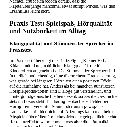
Nachteil ergibt sich jedoch daraus, dass die
Kapitelübergänge manchmal etwas abrupt wirken, was den
Erzählfluss leicht stört.
Praxis-Test: Spielspaß, Hörqualität
und Nutzbarkeit im Alltag
Klangqualität und Stimmen der Sprecher im
Praxistest
Im Praxistest überzeugt die Tonie-Figur „Kleiner Eisbär
Küken“ mit klarer, natürlicher Klangqualität, die für
Kinderohren angenehm ist. Die Stimmen der Sprecher sind
freundlich und lebendig, ohne übertriebene Dramatisierung,
was gerade bei längeren Hörzeiten einen positiven Effekt
auf die Aufnahme hat. Anders als bei manchen günstigeren
Hörspielproduktionen sind Dialoge gut verständlich, und
Hintergrundgeräusche bleiben dezent, sodass die Geschichte
stets im Fokus steht. Ein häufig beobachteter Fehler bei
Hörfiguren – verzerrter Sound oder unausgewogene
Lautstärke – tritt hier nicht auf. Allerdings kann man beim
Abspielen über ältere Toniebox-Modelle gelegentlich leichte
Resonanzeffekte wahrnehmen, was aber die Hörqualität
insgesamt kaum beeinträchtigt.