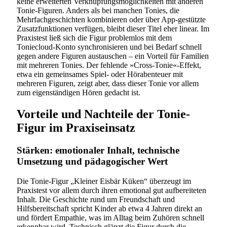
keine erweiterten Verknüpfungsmöglichkeiten mit anderen
Tonie-Figuren. Anders als bei manchen Tonies, die
Mehrfachgeschichten kombinieren oder über App-gestützte
Zusatzfunktionen verfügen, bleibt dieser Titel eher linear. Im
Praxistest ließ sich die Figur problemlos mit dem
Toniecloud-Konto synchronisieren und bei Bedarf schnell
gegen andere Figuren austauschen – ein Vorteil für Familien
mit mehreren Tonies. Der fehlende »Cross-Tonie«-Effekt,
etwa ein gemeinsames Spiel- oder Hörabenteuer mit
mehreren Figuren, zeigt aber, dass dieser Tonie vor allem
zum eigenständigen Hören gedacht ist.
Vorteile und Nachteile der Tonie-
Figur im Praxiseinsatz
Stärken: emotionaler Inhalt, technische
Umsetzung und pädagogischer Wert
Die Tonie-Figur „Kleiner Eisbär Küken“ überzeugt im
Praxistest vor allem durch ihren emotional gut aufbereiteten
Inhalt. Die Geschichte rund um Freundschaft und
Hilfsbereitschaft spricht Kinder ab etwa 4 Jahren direkt an
und fördert Empathie, was im Alltag beim Zuhören schnell
erkennbar wird. Technisch glänzt die Figur durch die