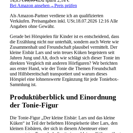
14,85 €
16,99 €
Du sparst 2,14 €
Bei Amazon ansehen
→
Preis prüfen
Als Amazon-Partner verdiene ich an qualifizierten
Verkäufen. Preisangaben inkl. USt.18.07.2026 12:16 Alle
Angaben ohne Gewähr.
Gerade bei Hörspielen für Kinder ist es entscheidend, dass
die Erzählung nicht nur unterhält, sondern auch Werte wie
Zusammenhalt und Freundschaft plausibel vermittelt. Der
kleine Eisbär Lars und sein treues Küken begeistern seit
Jahren Jung und Alt, doch wie schlägt sich dieser Tonie im
direkten Vergleich mit anderen Hörfiguren? Wir berichten
aus erster Hand, wie der Tonie die Themen Freundschaft
und Hilfsbereitschaft transportiert und warum dieses
Hörspiel eine lohnenswerte Ergänzung für jede Toniebox-
Sammlung ist.
Produktüberblick und Einordnung
der Tonie-Figur
Die Tonie-Figur „Der kleine Eisbär: Lars und das kleine
Küken“ ist Teil der beliebten Hörspielserie über Lars, den
kleinen Eisbären, der sich in diesem Abenteuer einer