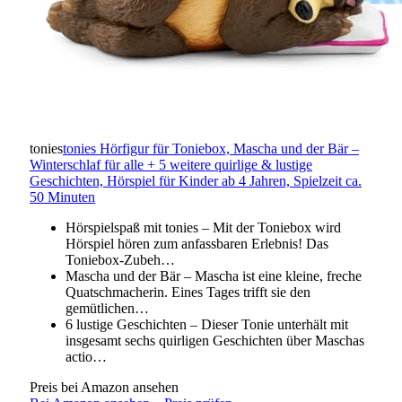
tonies
tonies Hörfigur für Toniebox, Mascha und der Bär –
Winterschlaf für alle + 5 weitere quirlige & lustige
Geschichten, Hörspiel für Kinder ab 4 Jahren, Spielzeit ca.
50 Minuten
Hörspielspaß mit tonies – Mit der Toniebox wird
Hörspiel hören zum anfassbaren Erlebnis! Das
Toniebox-Zubeh…
Mascha und der Bär – Mascha ist eine kleine, freche
Quatschmacherin. Eines Tages trifft sie den
gemütlichen…
6 lustige Geschichten – Dieser Tonie unterhält mit
insgesamt sechs quirligen Geschichten über Maschas
actio…
Preis bei Amazon ansehen