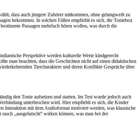
gewählt, dass auch jüngere Zuhörer mitkommen, ohne gelangweilt zu
sagen bekommen. In solchen Fällen empfiehlt es sich, die Toniebox
g bestimmte Passagen mehrfach hören wollen, was durch die
 indianische Perspektive werden kulturelle Werte kindgerecht
llte man beachten, dass die Geschichten nicht auf einen didaktischen
e wiederkehrenden Tiercharaktere und deren Konflikte Gespräche über
tändig den Tonie aufsetzen und starten. Im Test wurde jedoch auch
ie Verbindung unterbrochen wird. Hier empfiehlt es sich, die Kinder
igen Interaktion mit dem Audioformat motiviert werden, was klassische
ren rasch „ausgelutscht“ wirken können, was man bei der