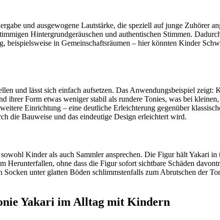
gabe und ausgewogene Lautstärke, die speziell auf junge Zuhörer angepa
it stimmigen Hintergrundgeräuschen und authentischen Stimmen. Dadurch
bung, beispielsweise in Gemeinschaftsräumen – hier könnten Kinder Schw
llen und lässt sich einfach aufsetzen. Das Anwendungsbeispiel zeigt: 
und ihrer Form etwas weniger stabil als rundere Tonies, was bei klei
 weitere Einrichtung – eine deutliche Erleichterung gegenüber klassis
ch die Bauweise und das eindeutige Design erleichtert wird.
ie sowohl Kinder als auch Sammler ansprechen. Die Figur hält Yakari in 
em Herunterfallen, ohne dass die Figur sofort sichtbare Schäden davontr
n Socken unter glatten Böden schlimmstenfalls zum Abrutschen der Tonie
onie Yakari im Alltag mit Kindern