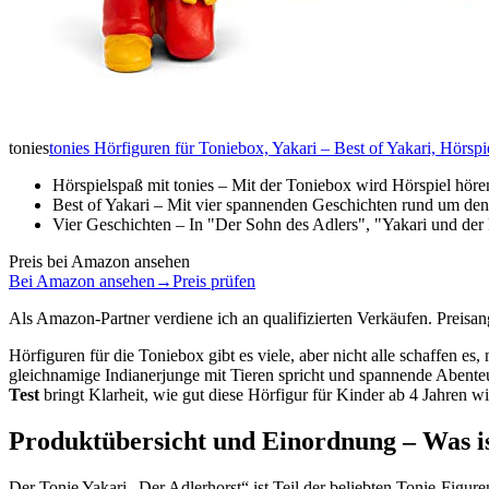
tonies
tonies Hörfiguren für Toniebox, Yakari – Best of Yakari, Hörspi
Hörspielspaß mit tonies – Mit der Toniebox wird Hörspiel hö
Best of Yakari – Mit vier spannenden Geschichten rund um den
Vier Geschichten – In "Der Sohn des Adlers", "Yakari und der
Preis bei Amazon ansehen
Bei Amazon ansehen
→
Preis prüfen
Als Amazon-Partner verdiene ich an qualifizierten Verkäufen. Preis
Hörfiguren für die Toniebox gibt es viele, aber nicht alle schaffen es
gleichnamige Indianerjunge mit Tieren spricht und spannende Abente
Test
bringt Klarheit, wie gut diese Hörfigur für Kinder ab 4 Jahren wi
Produktübersicht und Einordnung – Was is
Der Tonie Yakari „Der Adlerhorst“ ist Teil der beliebten Tonie-Figuren