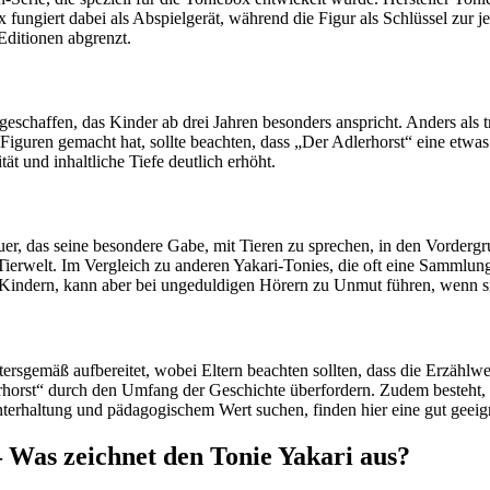
 fungiert dabei als Abspielgerät, während die Figur als Schlüssel zur j
Editionen abgrenzt.
eschaffen, das Kinder ab drei Jahren besonders anspricht. Anders als 
Figuren gemacht hat, sollte beachten, dass „Der Adlerhorst“ eine etwa
t und inhaltliche Tiefe deutlich erhöht.
er, das seine besondere Gabe, mit Tieren zu sprechen, in den Vordergrun
welt. Im Vergleich zu anderen Yakari-Tonies, die oft eine Sammlung k
 Kindern, kann aber bei ungeduldigen Hörern zu Unmut führen, wenn 
tersgemäß aufbereitet, wobei Eltern beachten sollten, dass die Erzählwei
horst“ durch den Umfang der Geschichte überfordern. Zudem besteht, wi
nterhaltung und pädagogischem Wert suchen, finden hier eine gut geeig
 Was zeichnet den Tonie Yakari aus?