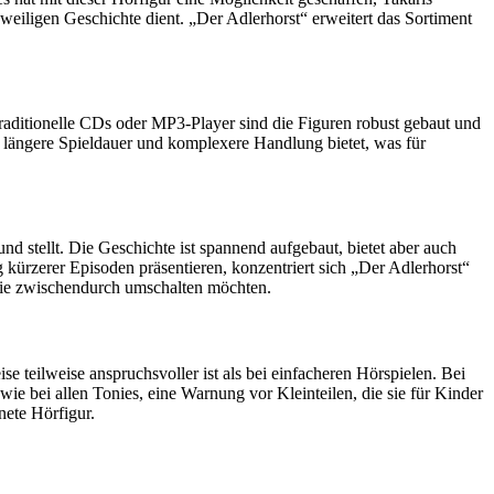
eweiligen Geschichte dient. „Der Adlerhorst“ erweitert das Sortiment
traditionelle CDs oder MP3-Player sind die Figuren robust gebaut und
s längere Spieldauer und komplexere Handlung bietet, was für
d stellt. Die Geschichte ist spannend aufgebaut, bietet aber auch
ürzerer Episoden präsentieren, konzentriert sich „Der Adlerhorst“
sie zwischendurch umschalten möchten.
se teilweise anspruchsvoller ist als bei einfacheren Hörspielen. Bei
e bei allen Tonies, eine Warnung vor Kleinteilen, die sie für Kinder
nete Hörfigur.