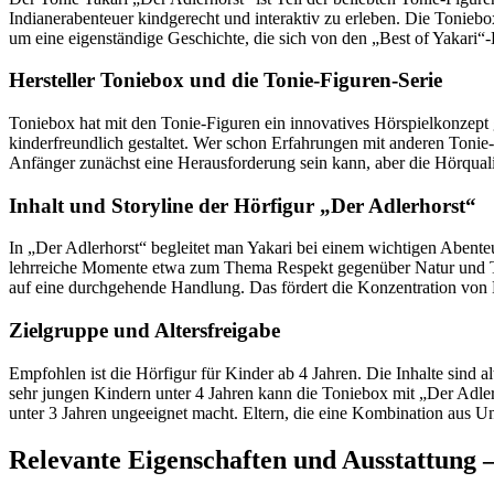
Indianerabenteuer kindgerecht und interaktiv zu erleben. Die Toniebox
um eine eigenständige Geschichte, die sich von den „Best of Yakari“-
Hersteller Toniebox und die Tonie-Figuren-Serie
Toniebox hat mit den Tonie-Figuren ein innovatives Hörspielkonzept g
kinderfreundlich gestaltet. Wer schon Erfahrungen mit anderen Tonie-
Anfänger zunächst eine Herausforderung sein kann, aber die Hörqualitä
Inhalt und Storyline der Hörfigur „Der Adlerhorst“
In „Der Adlerhorst“ begleitet man Yakari bei einem wichtigen Abenteu
lehrreiche Momente etwa zum Thema Respekt gegenüber Natur und Tier
auf eine durchgehende Handlung. Das fördert die Konzentration von
Zielgruppe und Altersfreigabe
Empfohlen ist die Hörfigur für Kinder ab 4 Jahren. Die Inhalte sind al
sehr jungen Kindern unter 4 Jahren kann die Toniebox mit „Der Adler
unter 3 Jahren ungeeignet macht. Eltern, die eine Kombination aus U
Relevante Eigenschaften und Ausstattung –