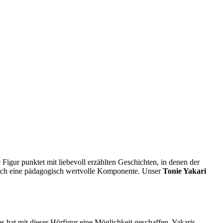
e Figur punktet mit liebevoll erzählten Geschichten, in denen der
 auch eine pädagogisch wertvolle Komponente. Unser
Tonie Yakari
es hat mit dieser Hörfigur eine Möglichkeit geschaffen, Yakaris