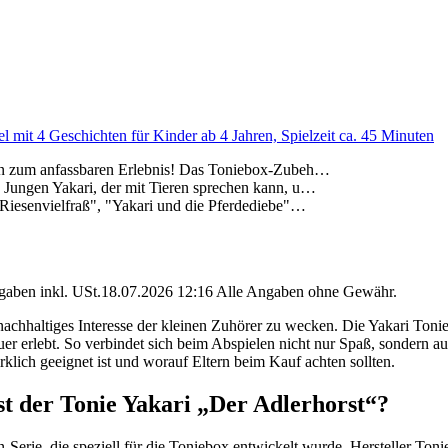
el mit 4 Geschichten für Kinder ab 4 Jahren, Spielzeit ca. 45 Minuten
ren zum anfassbaren Erlebnis! Das Toniebox-Zubeh…
 Jungen Yakari, der mit Tieren sprechen kann, u…
 Riesenvielfraß", "Yakari und die Pferdediebe"…
angaben inkl. USt.18.07.2026 12:16 Alle Angaben ohne Gewähr.
, nachhaltiges Interesse der kleinen Zuhörer zu wecken. Die Yakari Toni
uer erlebt. So verbindet sich beim Abspielen nicht nur Spaß, sondern
rklich geeignet ist und worauf Eltern beim Kauf achten sollten.
t der Tonie Yakari „Der Adlerhorst“?
-Serie, die speziell für die Toniebox entwickelt wurde. Hersteller Toni