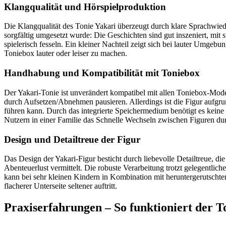
Klangqualität und Hörspielproduktion
Die Klangqualität des Tonie Yakari überzeugt durch klare Sprachwieder
sorgfältig umgesetzt wurde: Die Geschichten sind gut inszeniert, m
spielerisch fesseln. Ein kleiner Nachteil zeigt sich bei lauter Umge
Toniebox lauter oder leiser zu machen.
Handhabung und Kompatibilität mit Toniebox
Der Yakari-Tonie ist unverändert kompatibel mit allen Toniebox-Mode
durch Aufsetzen/Abnehmen pausieren. Allerdings ist die Figur aufgr
führen kann. Durch das integrierte Speichermedium benötigt es keine
Nutzern in einer Familie das Schnelle Wechseln zwischen Figuren dur
Design und Detailtreue der Figur
Das Design der Yakari-Figur besticht durch liebevolle Detailtreue, d
Abenteuerlust vermittelt. Die robuste Verarbeitung trotzt gelegentlich
kann bei sehr kleinen Kindern in Kombination mit heruntergerutschte
flacherer Unterseite seltener auftritt.
Praxiserfahrungen – So funktioniert der T