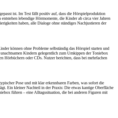
sst ist. Im Test fällt positiv auf, dass die Hörspielproduktion
 entstehen lebendige Hörmomente, die Kinder ab circa vier Jahren
ierigkeiten haben, alle Dialoge ohne ständiges Nachjustieren der
Kinder können ohne Probleme selbständig das Hörspiel starten und
nen, unachtsamen Kindern gelegentlich zum Umkippen der Toniebox
chen Hörbüchern oder CDs. Nutzer berichten, dass bei mehrfachen
typischer Pose und mit klar erkennbaren Farben, was sofort die
ägt. Ein kleiner Nachteil in der Praxis: Die etwas kantige Oberfläche
box führen – eine Alltagssituation, die bei anderen Figuren mit