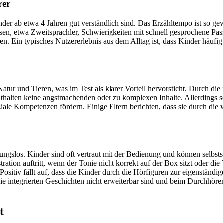
rer
Kinder ab etwa 4 Jahren gut verständlich sind. Das Erzähltempo ist so 
sen, etwa Zweitsprachler, Schwierigkeiten mit schnell gesprochene Pas
. Ein typisches Nutzererlebnis aus dem Alltag ist, dass Kinder häufi
tur und Tieren, was im Test als klarer Vorteil hervorsticht. Durch die
nthalten keine angstmachenden oder zu komplexen Inhalte. Allerdings so
oziale Kompetenzen fördern. Einige Eltern berichten, dass sie durch di
ungslos. Kinder sind oft vertraut mit der Bedienung und können selbsts
stration auftritt, wenn der Tonie nicht korrekt auf der Box sitzt oder d
 Positiv fällt auf, dass die Kinder durch die Hörfiguren zur eigenständ
s die integrierten Geschichten nicht erweiterbar sind und beim Durchhö
t