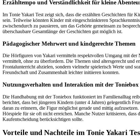
Erzähltempo und Verständlichkeit für kleine Abenteu
Im Tonie Yakari Test zeigt sich, dass die erzählten Geschichten für 
sein. Teilweise könnten Kinder mit eingeschränkteren Sprachkenntnis
zwischendurch zu pausieren, um das Gehörte gemeinsam zu besprechen
überschaubare Gesamtlänge der Geschichten gut möglich ist.
Pädagogischer Mehrwert und kindgerechte Themen
Die Hörfiguren von Yakari vermitteln respektvollen Umgang mit der Na
vermittelt, ohne zu überfordern. Die Themen sind altersgerecht und e
Frontalunterricht abzielen, sondern vielmehr spielerisch Werte und s
Freundschaft und Zusammenhalt leichter initiieren konnten.
Nutzungsverhalten und Interaktion mit der Toniebox
Die Handhabung mit der Toniebox funktioniert im Familienalltag reib
berichtet, dass bei jüngeren Kindern (unter 4 Jahren) gelegentlich Fru
daran zu erinnern, die Figur möglichst gerade und mittig aufzusetzen.
Hörspiele für sie oft nicht erreichen. Manche Nutzer kritisieren, das
Kaufentscheidung berücksichtigen sollte.
Vorteile und Nachteile im Tonie Yakari Tes