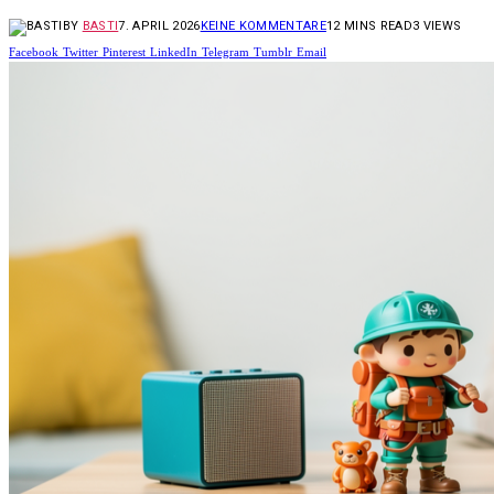
BY
BASTI
7. APRIL 2026
KEINE KOMMENTARE
12 MINS READ
3
VIEWS
Facebook
Twitter
Pinterest
LinkedIn
Telegram
Tumblr
Email