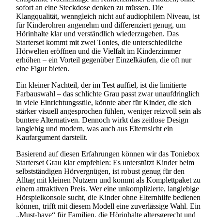
sofort an eine Steckdose denken zu müssen. Die
Klangqualität, wenngleich nicht auf audiophilem Niveau, ist
für Kinderohren angenehm und differenziert genug, um
Hörinhalte klar und verständlich wiederzugeben. Das
Starterset kommt mit zwei Tonies, die unterschiedliche
Hörwelten eröffnen und die Vielfalt im Kinderzimmer
erhöhen – ein Vorteil gegenüber Einzelkäufen, die oft nur
eine Figur bieten.
Ein kleiner Nachteil, der im Test auffiel, ist die limitierte
Farbauswahl – das schlichte Grau passt zwar unaufdringlich
in viele Einrichtungsstile, könnte aber für Kinder, die sich
stärker visuell angesprochen fühlen, weniger reizvoll sein als
buntere Alternativen. Dennoch wirkt das zeitlose Design
langlebig und modern, was auch aus Elternsicht ein
Kaufargument darstellt.
Basierend auf diesen Erfahrungen können wir das Toniebox
Starterset Grau klar empfehlen: Es unterstützt Kinder beim
selbstständigen Hörvergnügen, ist robust genug für den
Alltag mit kleinen Nutzern und kommt als Komplettpaket zu
einem attraktiven Preis. Wer eine unkomplizierte, langlebige
Hörspielkonsole sucht, die Kinder ohne Elternhilfe bedienen
können, trifft mit diesem Modell eine zuverlässige Wahl. Ein
„Must-have“ für Familien, die Hörinhalte altersgerecht und