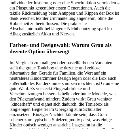
individueller Justierung oder eine Sperrfunktion vermieden –
ein Pluspunkt gegenüber ersten Generationen. Auch die
taktile Rückmeldung beim Antippen und Kippen der Box ist
dank weicher, textiler Ummantelung angenehm, ohne die
Robustheit zu beeinflussen. Die praktische
Abschaltautomatik bei längerer Nichtbenutzung spart im
Alltag zusätzlich Akku und Nerven.
Farben- und Designwahl: Warum Grau als
dezente Option überzeugt
Im Vergleich zu knalligen oder pastellfarbenen Varianten
stellt die graue Toniebox eine dezente und zeitlose
Alternative dar. Gerade für Familien, die Wert auf ein
neutraleres Kinderzimmer-Design legen oder die Box auch
außerhalb des Kinderzimmers nutzen möchten, ist Grau eine
gute Wahl. Es versteckt Fingerabdrücke und
Verschmutzungen besser als helle oder bunte Modelle, was
den Pflegeaufwand mindert. Zudem wirkt Grau weniger
„kinderhaft“ und eignet sich dadurch, die Toniebox als
langlebigen Begleiter im Übergang zum Schulalter
einzusetzen. Einziger Nachteil könnte sein, dass Grau
seltener zum typischen Spielzeugmotiv passt, was einige
Kinder optisch weniger anspricht. Insgesamt ist die