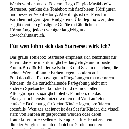
Wettbewerber, wie z. B. dem „Lego Duplo Musikbox“-
Starterset, punktet die Toniebox mit flexibleren Hörfiguren
und besserer Verarbeitung. Allerdings ist der Preis für
Familien mit geringem Budget eine Überlegung wert, denn
es gibt deutlich günstigere Geräte mit ähnlichem
Hörumfang, jedoch weniger langlebig und
abwechslungsreich.
Für wen lohnt sich das Starterset wirklich?
Das graue Toniebox Starterset empfiehlt sich besonders für
Eltern, die eine unaufdringliche, langlebige und robuste
Audio-Box für Kinder zwischen 3 und 8 Jahren suchen, die
keinen Wert auf bunte Farben legen, sondern auf
Funktionalität. Es passt gut in Umgebungen mit mehreren
Kindern, da die zurückhaltende Farbgebung nicht mit
anderen Spielsachen kollidiert und dennoch allen
Altersgruppen zugänglich bleibt. Familien, die das
Ökosystem intensiv nutzen wollen und Wert auf eine
einfache Bedienung für kleine Kinder legen, profitieren
ebenfalls. Weniger geeignet ist das Set für Kinder, die visuell
stark von Farben angesprochen werden oder deren
Hauptkriterium exzellenter Klang ist – hier lohnt sich ein
direkter Vergleich mit der Toniebox 2 oder anderen