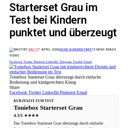
Starterset Grau im
Test bei Kindern
punktet und überzeugt
BY
BASTI
7. APRIL 2026
KEINE KOMMENTARE
13 MINS READ
4
VIEWS
Facebook
Twitter
Pinterest
LinkedIn
Telegram
Tumblr
Email
Toniebox Starterset Grau überzeugt durch einfache
Bedienung und kindgerechten Klang
Share
Facebook
Twitter
LinkedIn
Pinterest
Email
KURZFAZIT ZUM TEST
Toniebox Starterset Grau
4.3/5
★★★★
Das Toniebox Starterset Grau überzeugt durch einfache