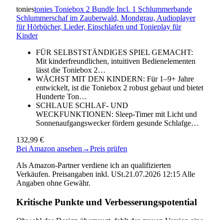
tonies
tonies Toniebox 2 Bundle Incl. 1 Schlummerbande
Schlummerschaf im Zauberwald, Mondgrau, Audioplayer
für Hörbücher, Lieder, Einschlafen und Tonieplay für
Kinder
FÜR SELBSTSTÄNDIGES SPIEL GEMACHT:
Mit kinderfreundlichen, intuitiven Bedienelementen
lässt die Toniebox 2…
WÄCHST MIT DEN KINDERN: Für 1–9+ Jahre
entwickelt, ist die Toniebox 2 robust gebaut und bietet
Hunderte Ton…
SCHLAUE SCHLAF- UND
WECKFUNKTIONEN: Sleep-Timer mit Licht und
Sonnenaufgangswecker fördern gesunde Schlafge…
132,99 €
Bei Amazon ansehen
→
Preis prüfen
Als Amazon-Partner verdiene ich an qualifizierten
Verkäufen. Preisangaben inkl. USt.21.07.2026 12:15 Alle
Angaben ohne Gewähr.
Kritische Punkte und Verbesserungspotential