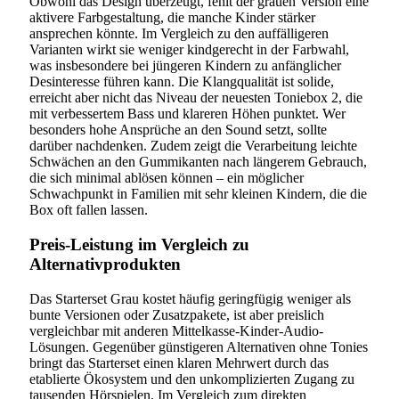
Obwohl das Design überzeugt, fehlt der grauen Version eine
aktivere Farbgestaltung, die manche Kinder stärker
ansprechen könnte. Im Vergleich zu den auffälligeren
Varianten wirkt sie weniger kindgerecht in der Farbwahl,
was insbesondere bei jüngeren Kindern zu anfänglicher
Desinteresse führen kann. Die Klangqualität ist solide,
erreicht aber nicht das Niveau der neuesten Toniebox 2, die
mit verbessertem Bass und klareren Höhen punktet. Wer
besonders hohe Ansprüche an den Sound setzt, sollte
darüber nachdenken. Zudem zeigt die Verarbeitung leichte
Schwächen an den Gummikanten nach längerem Gebrauch,
die sich minimal ablösen können – ein möglicher
Schwachpunkt in Familien mit sehr kleinen Kindern, die die
Box oft fallen lassen.
Preis-Leistung im Vergleich zu
Alternativprodukten
Das Starterset Grau kostet häufig geringfügig weniger als
bunte Versionen oder Zusatzpakete, ist aber preislich
vergleichbar mit anderen Mittelkasse-Kinder-Audio-
Lösungen. Gegenüber günstigeren Alternativen ohne Tonies
bringt das Starterset einen klaren Mehrwert durch das
etablierte Ökosystem und den unkomplizierten Zugang zu
tausenden Hörspielen. Im Vergleich zum direkten