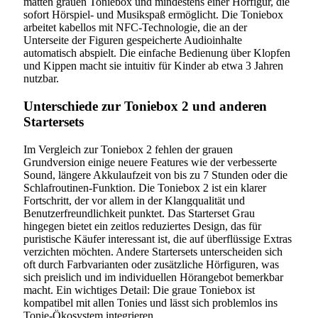
matten grauen Toniebox und mindestens einer Hörfigur, die
sofort Hörspiel- und Musikspaß ermöglicht. Die Toniebox
arbeitet kabellos mit NFC-Technologie, die an der
Unterseite der Figuren gespeicherte Audioinhalte
automatisch abspielt. Die einfache Bedienung über Klopfen
und Kippen macht sie intuitiv für Kinder ab etwa 3 Jahren
nutzbar.
Unterschiede zur Toniebox 2 und anderen
Startersets
Im Vergleich zur Toniebox 2 fehlen der grauen
Grundversion einige neuere Features wie der verbesserte
Sound, längere Akkulaufzeit von bis zu 7 Stunden oder die
Schlafroutinen-Funktion. Die Toniebox 2 ist ein klarer
Fortschritt, der vor allem in der Klangqualität und
Benutzerfreundlichkeit punktet. Das Starterset Grau
hingegen bietet ein zeitlos reduziertes Design, das für
puristische Käufer interessant ist, die auf überflüssige Extras
verzichten möchten. Andere Startersets unterscheiden sich
oft durch Farbvarianten oder zusätzliche Hörfiguren, was
sich preislich und im individuellen Hörangebot bemerkbar
macht. Ein wichtiges Detail: Die graue Toniebox ist
kompatibel mit allen Tonies und lässt sich problemlos ins
Tonie-Ökosystem integrieren.