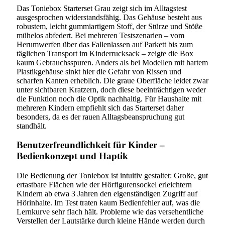
Das Toniebox Starterset Grau zeigt sich im Alltagstest
ausgesprochen widerstandsfähig. Das Gehäuse besteht aus
robustem, leicht gummiartigem Stoff, der Stürze und Stöße
mühelos abfedert. Bei mehreren Testszenarien – vom
Herumwerfen über das Fallenlassen auf Parkett bis zum
täglichen Transport im Kinderrucksack – zeigte die Box
kaum Gebrauchsspuren. Anders als bei Modellen mit hartem
Plastikgehäuse sinkt hier die Gefahr von Rissen und
scharfen Kanten erheblich. Die graue Oberfläche leidet zwar
unter sichtbaren Kratzern, doch diese beeinträchtigen weder
die Funktion noch die Optik nachhaltig. Für Haushalte mit
mehreren Kindern empfiehlt sich das Starterset daher
besonders, da es der rauen Alltagsbeanspruchung gut
standhält.
Benutzerfreundlichkeit für Kinder –
Bedienkonzept und Haptik
Die Bedienung der Toniebox ist intuitiv gestaltet: Große, gut
ertastbare Flächen wie der Hörfigurensockel erleichtern
Kindern ab etwa 3 Jahren den eigenständigen Zugriff auf
Hörinhalte. Im Test traten kaum Bedienfehler auf, was die
Lernkurve sehr flach hält. Probleme wie das versehentliche
Verstellen der Lautstärke durch kleine Hände werden durch