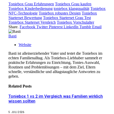
Toniebox Grau Erfahrungen
Toniebox Grau kaufen
Toniebox Kinderbedienung
toniebox klangqualität
Toniebox
NFC-Technologie
Toniebox robustes Design
Toniebox
Starterset Bewertung
Toniebox Starterset Grau Test
Toniebox Starterset Vergleich
Toniebox Vorschulalter
Share.
Facebook
Twitter
Pinterest
LinkedIn
Tumblr
Email
Basti
Website
Basti ist alleinerziehender Vater und testet die Toniebox im
echten Familienalltag. Als Toniebox-Liebhaber sammelt er
praktische Erfahrungen zu Einrichtung, Tonies-Auswahl,
Routinen und Problemlösungen – mit dem Ziel, Eltern
schnelle, verständliche und alltagstaugliche Antworten zu
geben.
Related
Posts
Toniebox 1 vs 2 im Vergleich was Familien wirklich
wissen sollten
5. JULI 2026