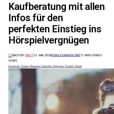
Kaufberatung mit allen
Infos für den
perfekten Einstieg ins
Hörspielvergnügen
BY
BASTI
15. MAI 2026
KEINE KOMMENTARE
11 MINS READ
6
VIEWS
Facebook
Twitter
Pinterest
LinkedIn
Telegram
Tumblr
Email