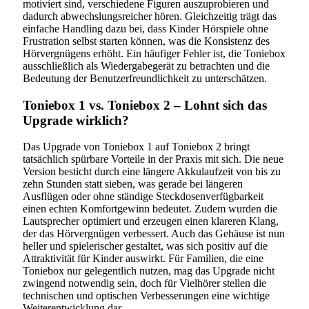
motiviert sind, verschiedene Figuren auszuprobieren und
dadurch abwechslungsreicher hören. Gleichzeitig trägt das
einfache Handling dazu bei, dass Kinder Hörspiele ohne
Frustration selbst starten können, was die Konsistenz des
Hörvergnügens erhöht. Ein häufiger Fehler ist, die Toniebox
ausschließlich als Wiedergabegerät zu betrachten und die
Bedeutung der Benutzerfreundlichkeit zu unterschätzen.
Toniebox 1 vs. Toniebox 2 – Lohnt sich das
Upgrade wirklich?
Das Upgrade von Toniebox 1 auf Toniebox 2 bringt
tatsächlich spürbare Vorteile in der Praxis mit sich. Die neue
Version besticht durch eine längere Akkulaufzeit von bis zu
zehn Stunden statt sieben, was gerade bei längeren
Ausflügen oder ohne ständige Steckdosenverfügbarkeit
einen echten Komfortgewinn bedeutet. Zudem wurden die
Lautsprecher optimiert und erzeugen einen klareren Klang,
der das Hörvergnügen verbessert. Auch das Gehäuse ist nun
heller und spielerischer gestaltet, was sich positiv auf die
Attraktivität für Kinder auswirkt. Für Familien, die eine
Toniebox nur gelegentlich nutzen, mag das Upgrade nicht
zwingend notwendig sein, doch für Vielhörer stellen die
technischen und optischen Verbesserungen eine wichtige
Weiterentwicklung dar.