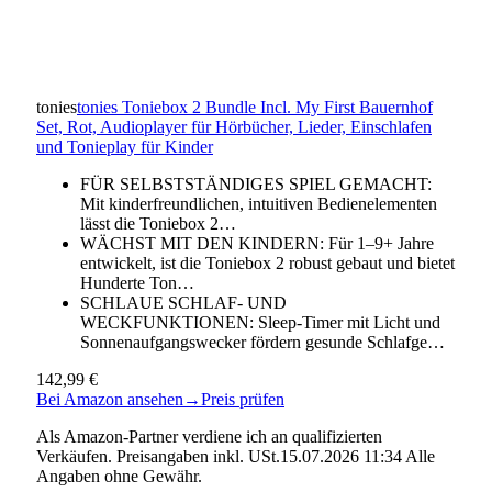
tonies
tonies Toniebox 2 Bundle Incl. My First Bauernhof
Set, Rot, Audioplayer für Hörbücher, Lieder, Einschlafen
und Tonieplay für Kinder
FÜR SELBSTSTÄNDIGES SPIEL GEMACHT:
Mit kinderfreundlichen, intuitiven Bedienelementen
lässt die Toniebox 2…
WÄCHST MIT DEN KINDERN: Für 1–9+ Jahre
entwickelt, ist die Toniebox 2 robust gebaut und bietet
Hunderte Ton…
SCHLAUE SCHLAF- UND
WECKFUNKTIONEN: Sleep-Timer mit Licht und
Sonnenaufgangswecker fördern gesunde Schlafge…
142,99 €
Bei Amazon ansehen
→
Preis prüfen
Als Amazon-Partner verdiene ich an qualifizierten
Verkäufen. Preisangaben inkl. USt.15.07.2026 11:34 Alle
Angaben ohne Gewähr.