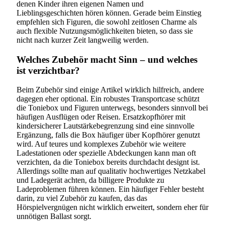
denen Kinder ihren eigenen Namen und
Lieblingsgeschichten hören können. Gerade beim Einstieg
empfehlen sich Figuren, die sowohl zeitlosen Charme als
auch flexible Nutzungsmöglichkeiten bieten, so dass sie
nicht nach kurzer Zeit langweilig werden.
Welches Zubehör macht Sinn – und welches
ist verzichtbar?
Beim Zubehör sind einige Artikel wirklich hilfreich, andere
dagegen eher optional. Ein robustes Transportcase schützt
die Toniebox und Figuren unterwegs, besonders sinnvoll bei
häufigen Ausflügen oder Reisen. Ersatzkopfhörer mit
kindersicherer Lautstärkebegrenzung sind eine sinnvolle
Ergänzung, falls die Box häufiger über Kopfhörer genutzt
wird. Auf teures und komplexes Zubehör wie weitere
Ladestationen oder spezielle Abdeckungen kann man oft
verzichten, da die Toniebox bereits durchdacht designt ist.
Allerdings sollte man auf qualitativ hochwertiges Netzkabel
und Ladegerät achten, da billigere Produkte zu
Ladeproblemen führen können. Ein häufiger Fehler besteht
darin, zu viel Zubehör zu kaufen, das das
Hörspielvergnügen nicht wirklich erweitert, sondern eher für
unnötigen Ballast sorgt.