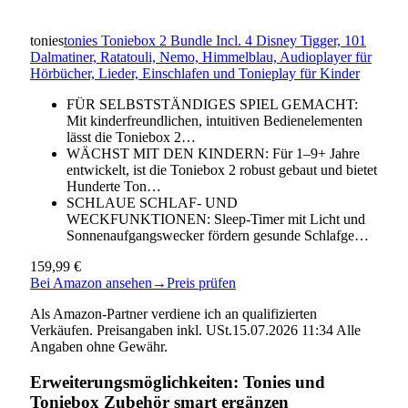
tonies
tonies Toniebox 2 Bundle Incl. 4 Disney Tigger, 101
Dalmatiner, Ratatouli, Nemo, Himmelblau, Audioplayer für
Hörbücher, Lieder, Einschlafen und Tonieplay für Kinder
FÜR SELBSTSTÄNDIGES SPIEL GEMACHT:
Mit kinderfreundlichen, intuitiven Bedienelementen
lässt die Toniebox 2…
WÄCHST MIT DEN KINDERN: Für 1–9+ Jahre
entwickelt, ist die Toniebox 2 robust gebaut und bietet
Hunderte Ton…
SCHLAUE SCHLAF- UND
WECKFUNKTIONEN: Sleep-Timer mit Licht und
Sonnenaufgangswecker fördern gesunde Schlafge…
159,99 €
Bei Amazon ansehen
→
Preis prüfen
Als Amazon-Partner verdiene ich an qualifizierten
Verkäufen. Preisangaben inkl. USt.15.07.2026 11:34 Alle
Angaben ohne Gewähr.
Erweiterungsmöglichkeiten: Tonies und
Toniebox Zubehör smart ergänzen