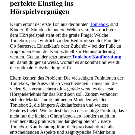
perfekte Einstieg ins
Hörspielvergnügen
Kaum ertönt der erste Ton aus der bunten
Toniebox
, sind
Kinder für Stunden in andere Welten vertieft – doch vor
dem Hörspielspaß steht oft die große Frage: Welche
Toniebox passt wirklich zu den Bedürfnissen der Familie?
Ob Starterset, Einzelkäufe oder Zubehör – bei der Fülle an
Angeboten kann der Kauf schnell zur Herausforderung
werden. Genau hier setzt unsere
Toniebox Kaufberatung
an, damit du genau weißt, worauf es ankommt und wie du
die optimale Entscheidung triffst.
Eltern kennen das Problem: Die vielseitigen Funktionen der
Toniebox, die Auswahl an verschiedenen Tonies und die
vielen Sets verunsichern oft – gerade wenn es das erste
Hörspielerlebnis für das Kind sein soll. Zudem verändert
sich der Markt ständig mit neuen Modellen wie der
Toniebox 2, die längere Akkulaufzeiten und weitere
Features bietet. Wie findest du also das richtige Produkt, das
nicht nur die kleinen Ohren begeistert, sondern auch im
Familienalltag praktisch und langlebig bleibt? Unsere
Toniebox Kaufberatung führt dich praxisnah durch alle
entscheidenden Aspekte und zeigt typische Fehler beim