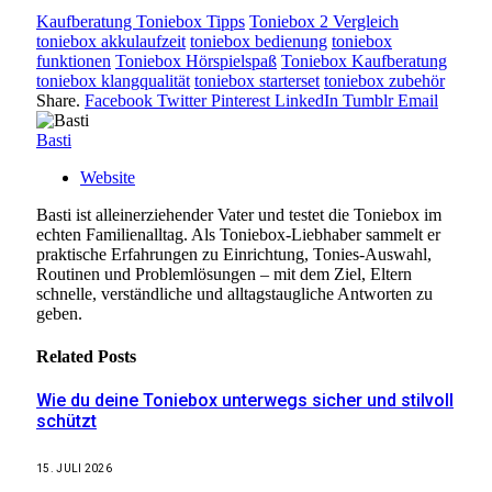
Kaufberatung Toniebox Tipps
Toniebox 2 Vergleich
toniebox akkulaufzeit
toniebox bedienung
toniebox
funktionen
Toniebox Hörspielspaß
Toniebox Kaufberatung
toniebox klangqualität
toniebox starterset
toniebox zubehör
Share.
Facebook
Twitter
Pinterest
LinkedIn
Tumblr
Email
Basti
Website
Basti ist alleinerziehender Vater und testet die Toniebox im
echten Familienalltag. Als Toniebox-Liebhaber sammelt er
praktische Erfahrungen zu Einrichtung, Tonies-Auswahl,
Routinen und Problemlösungen – mit dem Ziel, Eltern
schnelle, verständliche und alltagstaugliche Antworten zu
geben.
Related
Posts
Wie du deine Toniebox unterwegs sicher und stilvoll
schützt
15. JULI 2026