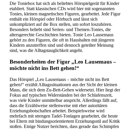
Die Toniebox hat sich als beliebtes Hörspielgerät für Kinder
etabliert. Statt klassischen CDs wird hier mit sogenannten
Tonies, kleinen magnetischen Figuren, gearbeitet. Jede Figur
enthält ein Hörspiel oder Hörbuch und lässt sich
unkompliziert auf die Box stellen, um sofort loszuhören.
Besonders beliebt sind Serien- und Themen-Tonies, die
altersgerechte Geschichten bieten. Tonie Leo Lausemaus
gehört zu den Figuren, die oft in Haushalten mit jüngeren
Kindern anzutreffen sind und dennoch geteilter Meinung
sind, was die Alltagstauglichkeit angeht.
Besonderheiten der Figur „Leo Lausemaus –
möchte nicht ins Bett gehen!“
Das Hörspiel „Leo Lausemaus – möchte nicht ins Bett
gehen!“ erzählt Alltagssituationen aus der Sicht der kleinen
Maus, die sich dem Zu-Bett-Gehen widersetzt. Hier liegt der
Fokus auf typischen Widerständen bei der Schlafenszeit,
was viele Kinder unmittelbar anspricht. Allerdings fällt auf,
dass die Erzählweise stellenweise mit eher autoritären
Erziehungsbotschaften arbeitet. Beispielsweise wird
mehrfach mit strengen Tadel-Tonlagen gearbeitet, die heute
bei Eltern mit bindungsorientiertem Erziehungsstil auf Kritik
stoßen. Einige Nutzer berichten, dass gerade das Schimpfen