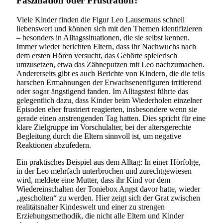
Faszination oder Frustration?
Viele Kinder finden die Figur Leo Lausemaus schnell
liebenswert und können sich mit den Themen identifizieren
– besonders in Alltagssituationen, die sie selbst kennen.
Immer wieder berichten Eltern, dass ihr Nachwuchs nach
dem ersten Hören versucht, das Gehörte spielerisch
umzusetzen, etwa das Zähneputzen mit Leo nachzumachen.
Andererseits gibt es auch Berichte von Kindern, die die teils
harschen Ermahnungen der Erwachsenenfiguren irritierend
oder sogar ängstigend fanden. Im Alltagstest führte das
gelegentlich dazu, dass Kinder beim Wiederholen einzelner
Episoden eher frustriert reagierten, insbesondere wenn sie
gerade einen anstrengenden Tag hatten. Dies spricht für eine
klare Zielgruppe im Vorschulalter, bei der altersgerechte
Begleitung durch die Eltern sinnvoll ist, um negative
Reaktionen abzufedern.
Ein praktisches Beispiel aus dem Alltag: In einer Hörfolge,
in der Leo mehrfach unterbrochen und zurechtgewiesen
wird, meldete eine Mutter, dass ihr Kind vor dem
Wiedereinschalten der Toniebox Angst davor hatte, wieder
„gescholten“ zu werden. Hier zeigt sich der Grat zwischen
realitätsnaher Kindeswelt und einer zu strengen
Erziehungsmethodik, die nicht alle Eltern und Kinder