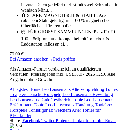
in zwei Teilen geliefert und ist mit zwei Schrauben in
wenigen Minu…
🧲 STARK MAGNETISCH & STABIL: Aus
robustem Stahl gefertigt mit 100 % magnetischer
Oberfläche – Figuren hafte…
📦 FÜR GROSSE SAMMLUNGEN: Platz für 70–
100 Hörfiguren und kompatibel mit Toniebox &
Ladestation. Alles an ei…
79,00 €
Bei Amazon ansehen
→
Preis prüfen
Als Amazon-Partner verdiene ich an qualifizierten
Verkäufen. Preisangaben inkl. USt.18.07.2026 12:16 Alle
Angaben ohne Gewähr.
Alltagstest Tonie Leo Lausemaus
Altersempfehlung Tonies
ab 2
erzieherische Hörspiele
Leo Lausemaus Bewertung
Leo Lausemaus Tonie Testbericht
Tonie Leo Lausemaus
Erfahrungen
Tonie Leo Lausemaus Handlung
Toniebox
Hörspiele
Toniefigur ab welchem Alter
Tonies für
Kleinkinder
Share.
Facebook
Twitter
Pinterest
LinkedIn
Tumblr
Email