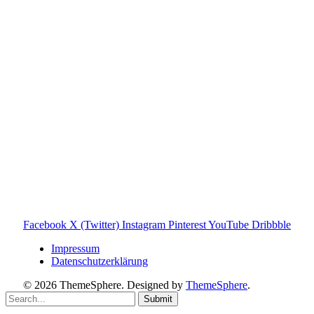
steht in keiner geschäftlichen oder organisatorischen
Verbindung zur Tonies GmbH. Alle genannten Marken- und
Produktnamen dienen ausschließlich der Information und
gehören ihren jeweiligen Rechteinhabern. Hinweis: Weitere
Informationen findest du auf der offiziellen Website der
Tonies GmbH
.
Toniebox-ratgeber.de ist dein unabhängiger Eltern-Ratgeber
rund um die Toniebox: Kaufberatung, Tonies-
Empfehlungen, Problemlösungen und praktische Tipps für
den Familienalltag. Alle Inhalte sind verständlich, praxisnah
und darauf ausgelegt, dir schnelle Antworten und klare
Entscheidungen zu ermöglichen.
Hinweis zu Affiliate-Links
Einige Links auf dieser Website sind Affiliate-Links. Wenn
du darüber etwas kaufst, erhalte ich ggf. eine kleine
Provision – für dich bleibt der Preis gleich. Damit unterstützt
du den Betrieb und Erhalt von Toniebox-Ratgeber.de.
Facebook
X (Twitter)
Instagram
Pinterest
YouTube
Dribbble
Impressum
Datenschutzerklärung
© 2026 ThemeSphere. Designed by
ThemeSphere
.
Submit