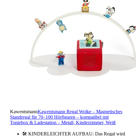
Kawentsmann
Kawentsmann Regal Wolke – Magnetisches
Standregal für 70–100 Hörfiguren – kompatibel mit
Toniebox & Ladestation – Metall, Kinderzimmer, Weiß
🛠 KINDERLEICHTER AUFBAU: Das Regal wird