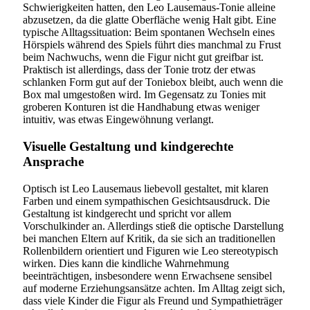
Schwierigkeiten hatten, den Leo Lausemaus-Tonie alleine
abzusetzen, da die glatte Oberfläche wenig Halt gibt. Eine
typische Alltagssituation: Beim spontanen Wechseln eines
Hörspiels während des Spiels führt dies manchmal zu Frust
beim Nachwuchs, wenn die Figur nicht gut greifbar ist.
Praktisch ist allerdings, dass der Tonie trotz der etwas
schlanken Form gut auf der Toniebox bleibt, auch wenn die
Box mal umgestoßen wird. Im Gegensatz zu Tonies mit
groberen Konturen ist die Handhabung etwas weniger
intuitiv, was etwas Eingewöhnung verlangt.
Visuelle Gestaltung und kindgerechte
Ansprache
Optisch ist Leo Lausemaus liebevoll gestaltet, mit klaren
Farben und einem sympathischen Gesichtsausdruck. Die
Gestaltung ist kindgerecht und spricht vor allem
Vorschulkinder an. Allerdings stieß die optische Darstellung
bei manchen Eltern auf Kritik, da sie sich an traditionellen
Rollenbildern orientiert und Figuren wie Leo stereotypisch
wirken. Dies kann die kindliche Wahrnehmung
beeinträchtigen, insbesondere wenn Erwachsene sensibel
auf moderne Erziehungsansätze achten. Im Alltag zeigt sich,
dass viele Kinder die Figur als Freund und Sympathieträger