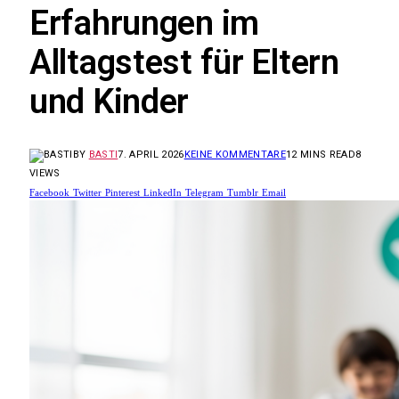
Erfahrungen im
Alltagstest für Eltern
und Kinder
BY
BASTI
7. APRIL 2026
KEINE KOMMENTARE
12 MINS READ
8
VIEWS
Facebook
Twitter
Pinterest
LinkedIn
Telegram
Tumblr
Email