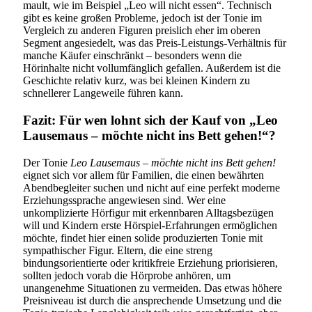
mault, wie im Beispiel „Leo will nicht essen“. Technisch
gibt es keine großen Probleme, jedoch ist der Tonie im
Vergleich zu anderen Figuren preislich eher im oberen
Segment angesiedelt, was das Preis-Leistungs-Verhältnis für
manche Käufer einschränkt – besonders wenn die
Hörinhalte nicht vollumfänglich gefallen. Außerdem ist die
Geschichte relativ kurz, was bei kleinen Kindern zu
schnellerer Langeweile führen kann.
Fazit: Für wen lohnt sich der Kauf von „Leo
Lausemaus – möchte nicht ins Bett gehen!“?
Der Tonie
Leo Lausemaus – möchte nicht ins Bett gehen!
eignet sich vor allem für Familien, die einen bewährten
Abendbegleiter suchen und nicht auf eine perfekt moderne
Erziehungssprache angewiesen sind. Wer eine
unkomplizierte Hörfigur mit erkennbaren Alltagsbezügen
will und Kindern erste Hörspiel-Erfahrungen ermöglichen
möchte, findet hier einen solide produzierten Tonie mit
sympathischer Figur. Eltern, die eine streng
bindungsorientierte oder kritikfreie Erziehung priorisieren,
sollten jedoch vorab die Hörprobe anhören, um
unangenehme Situationen zu vermeiden. Das etwas höhere
Preisniveau ist durch die ansprechende Umsetzung und die