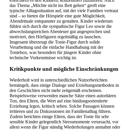
erleichtern es den Kindern, konzentriert zuzuhören. Auch
das Thema „Möchte nicht ins Bett gehen“ greift eine
typische Alltagssituation auf, mit der viele Familien vertraut
sind – so bieten die Hörspiele eine gute Möglichkeit,
Abendrituale entspannter zu gestalten. Kinder wiederum
fühlen sich durch die sympathische Figur Leo sowie die
abwechslungsreichen Abenteuer gut angesprochen und
motiviert, den Hörfiguren regelmäßig zu lauschen.
Insgesamt überzeugt die Tonie-Figur durch solide
Verarbeitung und die einfache Handhabung mit der
Toniebox, was besonders für jüngere Kinder ohne
technische Vorkenntnisse wichtig ist.
Kritikpunkte und mögliche Einschränkungen
Wiederholt wird in unterschiedlichen Nutzerberichten
bemängelt, dass einige Dialoge und Erziehungsmethoden in
den Geschichten nicht mehr zeitgemäß erscheinen.
Beispielsweise verwenden manche Sätze einen autoritären
Ton, den Eltern, die Wert auf eine bindungsorientierte
Erziehung legen, kritisch sehen. Solche Passagen können
irritieren und zu Diskussionen im Familienalltag führen.
Zudem berichten einige Eltern, dass der Tonie für sehr
sensible Kinder gelegentlich Stressmomente verursacht, vor
allem wenn die Figur ständig Wiederholungen anmahnt oder