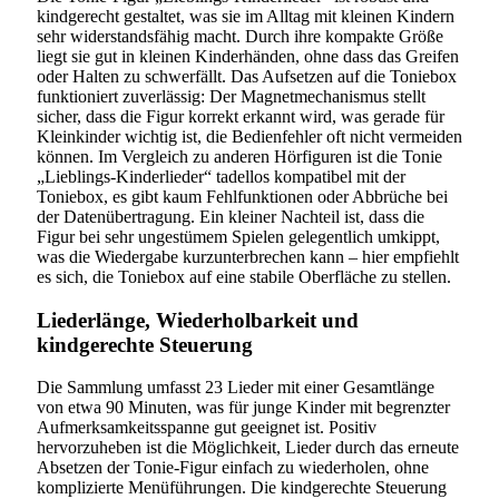
kindgerecht gestaltet, was sie im Alltag mit kleinen Kindern
sehr widerstandsfähig macht. Durch ihre kompakte Größe
liegt sie gut in kleinen Kinderhänden, ohne dass das Greifen
oder Halten zu schwerfällt. Das Aufsetzen auf die Toniebox
funktioniert zuverlässig: Der Magnetmechanismus stellt
sicher, dass die Figur korrekt erkannt wird, was gerade für
Kleinkinder wichtig ist, die Bedienfehler oft nicht vermeiden
können. Im Vergleich zu anderen Hörfiguren ist die Tonie
„Lieblings-Kinderlieder“ tadellos kompatibel mit der
Toniebox, es gibt kaum Fehlfunktionen oder Abbrüche bei
der Datenübertragung. Ein kleiner Nachteil ist, dass die
Figur bei sehr ungestümem Spielen gelegentlich umkippt,
was die Wiedergabe kurzunterbrechen kann – hier empfiehlt
es sich, die Toniebox auf eine stabile Oberfläche zu stellen.
Liederlänge, Wiederholbarkeit und
kindgerechte Steuerung
Die Sammlung umfasst 23 Lieder mit einer Gesamtlänge
von etwa 90 Minuten, was für junge Kinder mit begrenzter
Aufmerksamkeitsspanne gut geeignet ist. Positiv
hervorzuheben ist die Möglichkeit, Lieder durch das erneute
Absetzen der Tonie-Figur einfach zu wiederholen, ohne
komplizierte Menüführungen. Die kindgerechte Steuerung