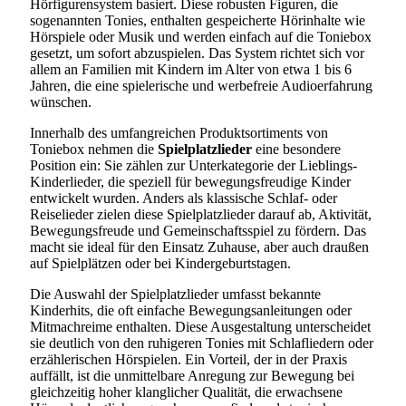
Hörfigurensystem basiert. Diese robusten Figuren, die
sogenannten Tonies, enthalten gespeicherte Hörinhalte wie
Hörspiele oder Musik und werden einfach auf die Toniebox
gesetzt, um sofort abzuspielen. Das System richtet sich vor
allem an Familien mit Kindern im Alter von etwa 1 bis 6
Jahren, die eine spielerische und werbefreie Audioerfahrung
wünschen.
Innerhalb des umfangreichen Produktsortiments von
Toniebox nehmen die
Spielplatzlieder
eine besondere
Position ein: Sie zählen zur Unterkategorie der Lieblings-
Kinderlieder, die speziell für bewegungsfreudige Kinder
entwickelt wurden. Anders als klassische Schlaf- oder
Reiselieder zielen diese Spielplatzlieder darauf ab, Aktivität,
Bewegungsfreude und Gemeinschaftsspiel zu fördern. Das
macht sie ideal für den Einsatz Zuhause, aber auch draußen
auf Spielplätzen oder bei Kindergeburtstagen.
Die Auswahl der Spielplatzlieder umfasst bekannte
Kinderhits, die oft einfache Bewegungsanleitungen oder
Mitmachreime enthalten. Diese Ausgestaltung unterscheidet
sie deutlich von den ruhigeren Tonies mit Schlafliedern oder
erzählerischen Hörspielen. Ein Vorteil, der in der Praxis
auffällt, ist die unmittelbare Anregung zur Bewegung bei
gleichzeitig hoher klanglicher Qualität, die erwachsene