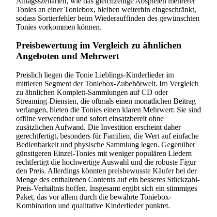
Alltagsszenarien, wie das gleichzeitige Abspielen mehrerer
Tonies an einer Toniebox, bleiben weiterhin eingeschränkt,
sodass Sortierfehler beim Wiederauffinden des gewünschten
Tonies vorkommen können.
Preisbewertung im Vergleich zu ähnlichen
Angeboten und Mehrwert
Preislich liegen die Tonie Lieblings-Kinderlieder im
mittleren Segment der Toniebox-Zubehörwelt. Im Vergleich
zu ähnlichen Komplett-Sammlungen auf CD oder
Streaming-Diensten, die oftmals einen monatlichen Beitrag
verlangen, bieten die Tonies einen klaren Mehrwert: Sie sind
offline verwendbar und sofort einsatzbereit ohne
zusätzlichen Aufwand. Die Investition erscheint daher
gerechtfertigt, besonders für Familien, die Wert auf einfache
Bedienbarkeit und physische Sammlung legen. Gegenüber
günstigeren Einzel-Tonies mit weniger populären Liedern
rechtfertigt die hochwertige Auswahl und die robuste Figur
den Preis. Allerdings könnten preisbewusste Käufer bei der
Menge des enthaltenen Contents auf ein besseres Stückzahl-
Preis-Verhältnis hoffen. Insgesamt ergibt sich ein stimmiges
Paket, das vor allem durch die bewährte Toniebox-
Kombination und qualitative Kinderlieder punktet.