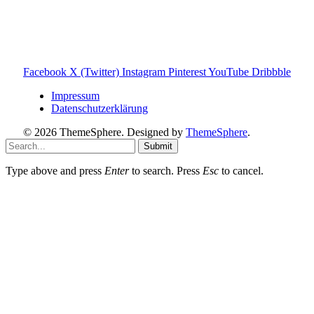
Hinweis zu Affiliate-Links
Einige Links auf dieser Website sind Affiliate-Links. Wenn
du darüber etwas kaufst, erhalte ich ggf. eine kleine
Provision – für dich bleibt der Preis gleich. Damit unterstützt
du den Betrieb und Erhalt von Toniebox-Ratgeber.de.
Facebook
X (Twitter)
Instagram
Pinterest
YouTube
Dribbble
Impressum
Datenschutzerklärung
© 2026 ThemeSphere. Designed by
ThemeSphere
.
Submit
Type above and press
Enter
to search. Press
Esc
to cancel.