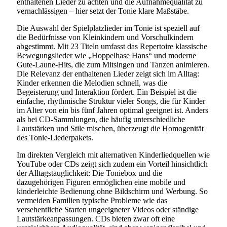
enthaltenen Lieder zu achten und die Aufnahmequalität zu
vernachlässigen – hier setzt der Tonie klare Maßstäbe.
Die Auswahl der Spielplatzlieder im Tonie ist speziell auf
die Bedürfnisse von Kleinkindern und Vorschulkindern
abgestimmt. Mit 23 Titeln umfasst das Repertoire klassische
Bewegungslieder wie „Hoppelhase Hans“ und moderne
Gute-Laune-Hits, die zum Mitsingen und Tanzen animieren.
Die Relevanz der enthaltenen Lieder zeigt sich im Alltag:
Kinder erkennen die Melodien schnell, was die
Begeisterung und Interaktion fördert. Ein Beispiel ist die
einfache, rhythmische Struktur vieler Songs, die für Kinder
im Alter von ein bis fünf Jahren optimal geeignet ist. Anders
als bei CD-Sammlungen, die häufig unterschiedliche
Lautstärken und Stile mischen, überzeugt die Homogenität
des Tonie-Liederpakets.
Im direkten Vergleich mit alternativen Kinderliedquellen wie
YouTube oder CDs zeigt sich zudem ein Vorteil hinsichtlich
der Alltagstauglichkeit: Die Toniebox und die
dazugehörigen Figuren ermöglichen eine mobile und
kinderleichte Bedienung ohne Bildschirm und Werbung. So
vermeiden Familien typische Probleme wie das
versehentliche Starten ungeeigneter Videos oder ständige
Lautstärkeanpassungen. CDs bieten zwar oft eine