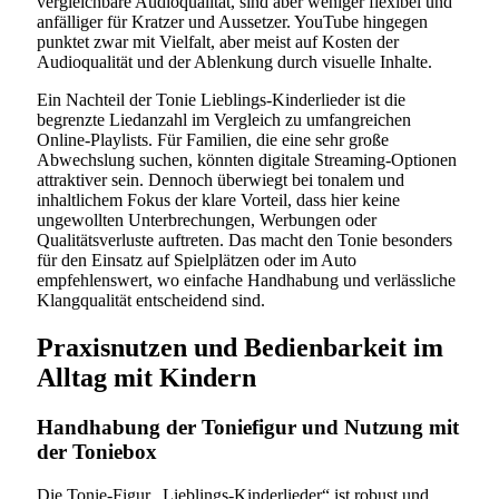
vergleichbare Audioqualität, sind aber weniger flexibel und
anfälliger für Kratzer und Aussetzer. YouTube hingegen
punktet zwar mit Vielfalt, aber meist auf Kosten der
Audioqualität und der Ablenkung durch visuelle Inhalte.
Ein Nachteil der Tonie Lieblings-Kinderlieder ist die
begrenzte Liedanzahl im Vergleich zu umfangreichen
Online-Playlists. Für Familien, die eine sehr große
Abwechslung suchen, könnten digitale Streaming-Optionen
attraktiver sein. Dennoch überwiegt bei tonalem und
inhaltlichem Fokus der klare Vorteil, dass hier keine
ungewollten Unterbrechungen, Werbungen oder
Qualitätsverluste auftreten. Das macht den Tonie besonders
für den Einsatz auf Spielplätzen oder im Auto
empfehlenswert, wo einfache Handhabung und verlässliche
Klangqualität entscheidend sind.
Praxisnutzen und Bedienbarkeit im
Alltag mit Kindern
Handhabung der Toniefigur und Nutzung mit
der Toniebox
Die Tonie-Figur „Lieblings-Kinderlieder“ ist robust und