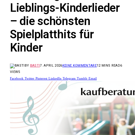
Lieblings-Kinderlieder
– die schönsten
Spielplatthits für
Kinder
BY
BASTI
7. APRIL 2026
KEINE KOMMENTARE
12 MINS READ
6
VIEWS
Facebook
Twitter
Pinterest
LinkedIn
Telegram
Tumblr
Email