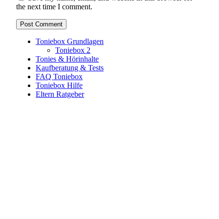
the next time I comment.
Toniebox Grundlagen
Toniebox 2
Tonies & Hörinhalte
Kaufberatung & Tests
FAQ Toniebox
Toniebox Hilfe
Eltern Ratgeber
Toniebox-Ratgeber.de ist ein unabhängiger Ratgeber und
steht in keiner geschäftlichen oder organisatorischen
Verbindung zur Tonies GmbH. Alle genannten Marken- und
Produktnamen dienen ausschließlich der Information und
gehören ihren jeweiligen Rechteinhabern. Hinweis: Weitere
Informationen findest du auf der offiziellen Website der
Tonies GmbH
.
Toniebox-ratgeber.de ist dein unabhängiger Eltern-Ratgeber
rund um die Toniebox: Kaufberatung, Tonies-
Empfehlungen, Problemlösungen und praktische Tipps für
den Familienalltag. Alle Inhalte sind verständlich, praxisnah
und darauf ausgelegt, dir schnelle Antworten und klare
Entscheidungen zu ermöglichen.