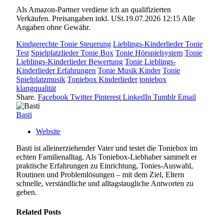
Als Amazon-Partner verdiene ich an qualifizierten
Verkäufen. Preisangaben inkl. USt.19.07.2026 12:15 Alle
Angaben ohne Gewähr.
Kindgerechte Tonie Steuerung
Lieblings-Kinderlieder Tonie
Test
Spielplatzlieder Tonie Box
Tonie Hörspielsystem
Tonie
Lieblings-Kinderlieder Bewertung
Tonie Lieblings-
Kinderlieder Erfahrungen
Tonie Musik Kinder
Tonie
Spielplatzmusik
Toniebox Kinderlieder
toniebox
klangqualität
Share.
Facebook
Twitter
Pinterest
LinkedIn
Tumblr
Email
Basti
Website
Basti ist alleinerziehender Vater und testet die Toniebox im
echten Familienalltag. Als Toniebox-Liebhaber sammelt er
praktische Erfahrungen zu Einrichtung, Tonies-Auswahl,
Routinen und Problemlösungen – mit dem Ziel, Eltern
schnelle, verständliche und alltagstaugliche Antworten zu
geben.
Related
Posts