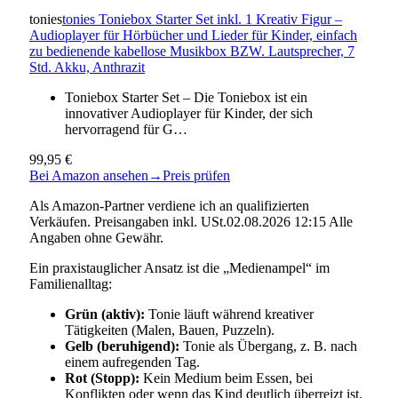
tonies
tonies Toniebox Starter Set inkl. 1 Kreativ Figur –
Audioplayer für Hörbücher und Lieder für Kinder, einfach
zu bedienende kabellose Musikbox BZW. Lautsprecher, 7
Std. Akku, Anthrazit
Toniebox Starter Set – Die Toniebox ist ein
innovativer Audioplayer für Kinder, der sich
hervorragend für G…
99,95 €
Bei Amazon ansehen
→
Preis prüfen
Als Amazon-Partner verdiene ich an qualifizierten
Verkäufen. Preisangaben inkl. USt.02.08.2026 12:15 Alle
Angaben ohne Gewähr.
Ein praxistauglicher Ansatz ist die „Medienampel“ im
Familienalltag:
Grün (aktiv):
Tonie läuft während kreativer
Tätigkeiten (Malen, Bauen, Puzzeln).
Gelb (beruhigend):
Tonie als Übergang, z. B. nach
einem aufregenden Tag.
Rot (Stopp):
Kein Medium beim Essen, bei
Konflikten oder wenn das Kind deutlich überreizt ist.