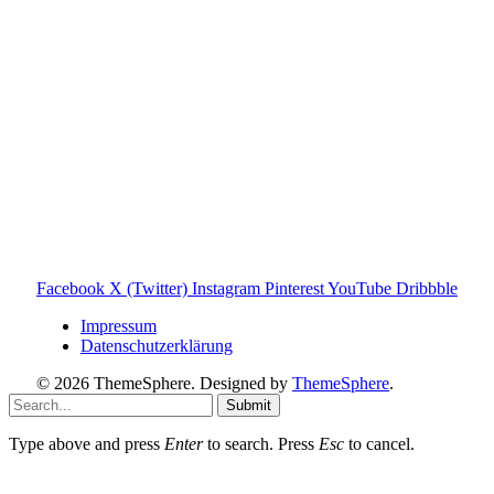
gehören ihren jeweiligen Rechteinhabern. Hinweis: Weitere
Informationen findest du auf der offiziellen Website der
Tonies GmbH
.
Toniebox-ratgeber.de ist dein unabhängiger Eltern-Ratgeber
rund um die Toniebox: Kaufberatung, Tonies-
Empfehlungen, Problemlösungen und praktische Tipps für
den Familienalltag. Alle Inhalte sind verständlich, praxisnah
und darauf ausgelegt, dir schnelle Antworten und klare
Entscheidungen zu ermöglichen.
Hinweis zu Affiliate-Links
Einige Links auf dieser Website sind Affiliate-Links. Wenn
du darüber etwas kaufst, erhalte ich ggf. eine kleine
Provision – für dich bleibt der Preis gleich. Damit unterstützt
du den Betrieb und Erhalt von Toniebox-Ratgeber.de.
Facebook
X (Twitter)
Instagram
Pinterest
YouTube
Dribbble
Impressum
Datenschutzerklärung
© 2026 ThemeSphere. Designed by
ThemeSphere
.
Submit
Type above and press
Enter
to search. Press
Esc
to cancel.