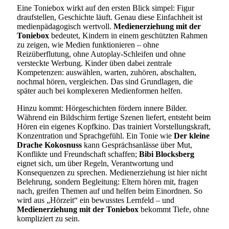
Eine Toniebox wirkt auf den ersten Blick simpel: Figur
draufstellen, Geschichte läuft. Genau diese Einfachheit ist
medienpädagogisch wertvoll.
Medienerziehung mit der
Toniebox
bedeutet, Kindern in einem geschützten Rahmen
zu zeigen, wie Medien funktionieren – ohne
Reizüberflutung, ohne Autoplay-Schleifen und ohne
versteckte Werbung. Kinder üben dabei zentrale
Kompetenzen: auswählen, warten, zuhören, abschalten,
nochmal hören, vergleichen. Das sind Grundlagen, die
später auch bei komplexeren Medienformen helfen.
Hinzu kommt: Hörgeschichten fördern innere Bilder.
Während ein Bildschirm fertige Szenen liefert, entsteht beim
Hören ein eigenes Kopfkino. Das trainiert Vorstellungskraft,
Konzentration und Sprachgefühl. Ein Tonie wie
Der kleine
Drache Kokosnuss
kann Gesprächsanlässe über Mut,
Konflikte und Freundschaft schaffen;
Bibi Blocksberg
eignet sich, um über Regeln, Verantwortung und
Konsequenzen zu sprechen. Medienerziehung ist hier nicht
Belehrung, sondern Begleitung: Eltern hören mit, fragen
nach, greifen Themen auf und helfen beim Einordnen. So
wird aus „Hörzeit“ ein bewusstes Lernfeld – und
Medienerziehung mit der Toniebox
bekommt Tiefe, ohne
kompliziert zu sein.