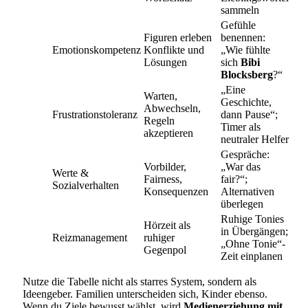
sammeln
Gefühle
Figuren erleben
benennen:
Emotionskompetenz
Konflikte und
„Wie fühlte
Lösungen
sich
Bibi
Blocksberg
?“
„Eine
Warten,
Geschichte,
Abwechseln,
Frustrationstoleranz
dann Pause“;
Regeln
Timer als
akzeptieren
neutraler Helfer
Gespräche:
Vorbilder,
„War das
Werte &
Fairness,
fair?“;
Sozialverhalten
Konsequenzen
Alternativen
überlegen
Ruhige Tonies
Hörzeit als
in Übergängen;
Reizmanagement
ruhiger
„Ohne Tonie“-
Gegenpol
Zeit einplanen
Nutze die Tabelle nicht als starres System, sondern als
Ideengeber. Familien unterscheiden sich, Kinder ebenso.
Wenn du Ziele bewusst wählst, wird
Medienerziehung mit