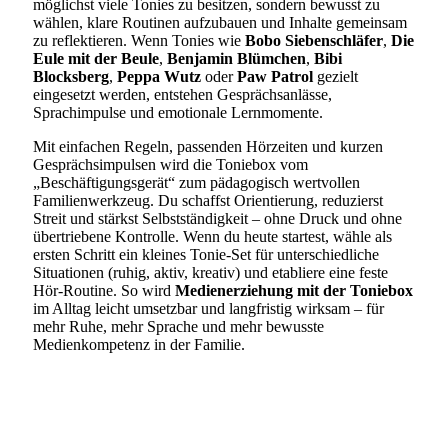
möglichst viele Tonies zu besitzen, sondern bewusst zu
wählen, klare Routinen aufzubauen und Inhalte gemeinsam
zu reflektieren. Wenn Tonies wie
Bobo Siebenschläfer
,
Die
Eule mit der Beule
,
Benjamin Blümchen
,
Bibi
Blocksberg
,
Peppa Wutz
oder
Paw Patrol
gezielt
eingesetzt werden, entstehen Gesprächsanlässe,
Sprachimpulse und emotionale Lernmomente.
Mit einfachen Regeln, passenden Hörzeiten und kurzen
Gesprächsimpulsen wird die Toniebox vom
„Beschäftigungsgerät“ zum pädagogisch wertvollen
Familienwerkzeug. Du schaffst Orientierung, reduzierst
Streit und stärkst Selbstständigkeit – ohne Druck und ohne
übertriebene Kontrolle. Wenn du heute startest, wähle als
ersten Schritt ein kleines Tonie-Set für unterschiedliche
Situationen (ruhig, aktiv, kreativ) und etabliere eine feste
Hör-Routine. So wird
Medienerziehung mit der Toniebox
im Alltag leicht umsetzbar und langfristig wirksam – für
mehr Ruhe, mehr Sprache und mehr bewusste
Medienkompetenz in der Familie.