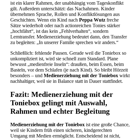
ist ein klarer Rahmen, der unabhängig vom Tageskonflikt
gilt. Außerdem unterschätzt: das Nachahmen. Kinder
übernehmen Sprache, Rollen und Konfliktlösungen aus
Geschichten. Wenn ein Kind nach
Peppa Wutz
freche
Sätze wiederholt oder nach actionreichen Tonies stärker
„hochfährt“, ist das kein „Fehlverhalten“, sondern
Lerntransfer. Medienerziehung bedeutet dann, den Transfer
zu begleiten: „In unserer Familie sprechen wir anders.“
Schließlich: fehlende Pausen. Gerade weil die Toniebox so
unkompliziert ist, wird sie schnell zum Standard. Plane
bewusst „medienfreie Inseln“: draußen, beim Essen, beim
Basteln, vor dem Schlafen (je nach Kind). So bleibt Hörzeit
besonders – und
Medienerziehung mit der Toniebox
wirkt
nachhaltiger, weil sie in Balance statt in Dauer stattfindet.
Fazit: Medienerziehung mit der
Toniebox gelingt mit Auswahl,
Rahmen und echter Begleitung
Medienerziehung mit der Toniebox
ist eine große Chance,
weil sie Kindern früh einen sicheren, kindgerechten
Umgang mit Medien ermöglicht. Entscheidend ist nicht,