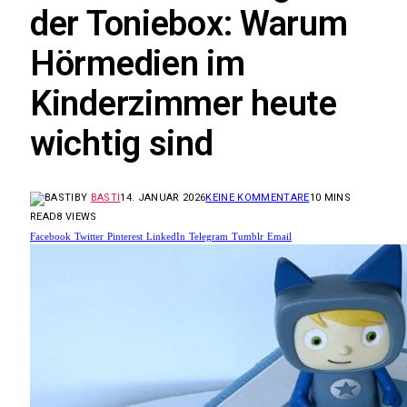
der Toniebox: Warum
Hörmedien im
Kinderzimmer heute
wichtig sind
BY
BASTI
14. JANUAR 2026
KEINE KOMMENTARE
10 MINS
READ
8
VIEWS
Facebook
Twitter
Pinterest
LinkedIn
Telegram
Tumblr
Email