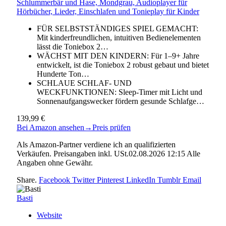
Schlummerbär und Hase, Mondgrau, Audioplayer für
Hörbücher, Lieder, Einschlafen und Tonieplay für Kinder
FÜR SELBSTSTÄNDIGES SPIEL GEMACHT:
Mit kinderfreundlichen, intuitiven Bedienelementen
lässt die Toniebox 2…
WÄCHST MIT DEN KINDERN: Für 1–9+ Jahre
entwickelt, ist die Toniebox 2 robust gebaut und bietet
Hunderte Ton…
SCHLAUE SCHLAF- UND
WECKFUNKTIONEN: Sleep-Timer mit Licht und
Sonnenaufgangswecker fördern gesunde Schlafge…
139,99 €
Bei Amazon ansehen
→
Preis prüfen
Als Amazon-Partner verdiene ich an qualifizierten
Verkäufen. Preisangaben inkl. USt.02.08.2026 12:15 Alle
Angaben ohne Gewähr.
Share.
Facebook
Twitter
Pinterest
LinkedIn
Tumblr
Email
Basti
Website