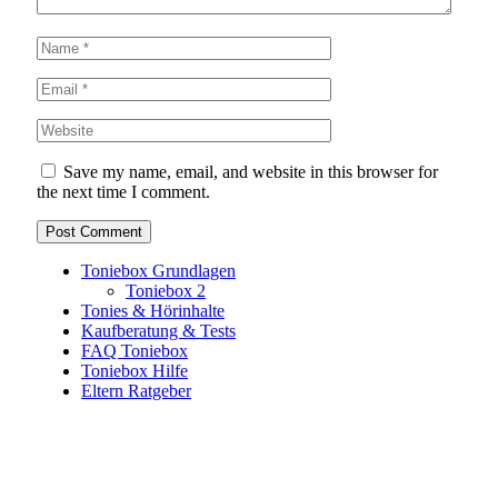
Save my name, email, and website in this browser for
the next time I comment.
Toniebox Grundlagen
Toniebox 2
Tonies & Hörinhalte
Kaufberatung & Tests
FAQ Toniebox
Toniebox Hilfe
Eltern Ratgeber
Toniebox-Ratgeber.de ist ein unabhängiger Ratgeber und
steht in keiner geschäftlichen oder organisatorischen
Verbindung zur Tonies GmbH. Alle genannten Marken- und
Produktnamen dienen ausschließlich der Information und