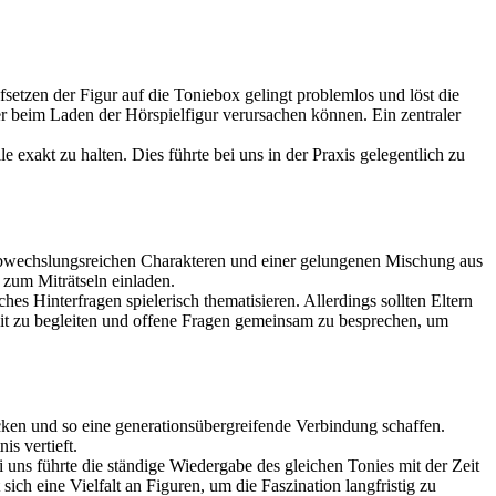
etzen der Figur auf die Toniebox gelingt problemlos und löst die
er beim Laden der Hörspielfigur verursachen können. Ein zentraler
 exakt zu halten. Dies führte bei uns in der Praxis gelegentlich zu
t abwechslungsreichen Charakteren und einer gelungenen Mischung aus
zum Miträtseln einladen.
es Hinterfragen spielerisch thematisieren. Allerdings sollten Eltern
zeit zu begleiten und offene Fragen gemeinsam zu besprechen, um
ecken und so eine generationsübergreifende Verbindung schaffen.
s vertieft.
ei uns führte die ständige Wiedergabe des gleichen Tonies mit der Zeit
ich eine Vielfalt an Figuren, um die Faszination langfristig zu