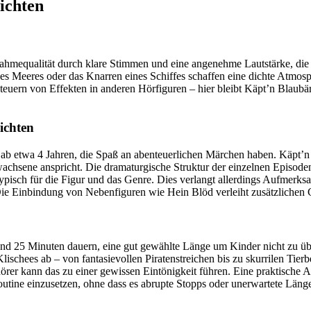
ichten
mequalität durch klare Stimmen und eine angenehme Lautstärke, die s
s Meeres oder das Knarren eines Schiffes schaffen eine dichte Atmosphä
teuern von Effekten in anderen Hörfiguren – hier bleibt Käpt’n Blaubär
ichten
r ab etwa 4 Jahren, die Spaß an abenteuerlichen Märchen haben. Käpt’n
sene anspricht. Die dramaturgische Struktur der einzelnen Episoden i
typisch für die Figur und das Genre. Dies verlangt allerdings Aufmer
 Die Einbindung von Nebenfiguren wie Hein Blöd verleiht zusätzliche
und 25 Minuten dauern, eine gut gewählte Länge um Kinder nicht zu ü
ischees ab – von fantasievollen Piratenstreichen bis zu skurrilen Tier
rer kann das zu einer gewissen Eintönigkeit führen. Eine praktische Allt
outine einzusetzen, ohne dass es abrupte Stopps oder unerwartete Länge