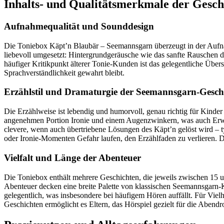
Inhalts- und Qualitätsmerkmale der Gesch
Aufnahmequalität und Sounddesign
Die Toniebox Käpt’n Blaubär – Seemannsgarn überzeugt in der Aufnah
liebevoll umgesetzt: Hintergrundgeräusche wie das sanfte Rauschen de
häufiger Kritikpunkt älterer Tonie-Kunden ist das gelegentliche Übers
Sprachverständlichkeit gewahrt bleibt.
Erzählstil und Dramaturgie der Seemannsgarn-Gesch
Die Erzählweise ist lebendig und humorvoll, genau richtig für Kinde
angenehmen Portion Ironie und einem Augenzwinkern, was auch Erwach
clevere, wenn auch übertriebene Lösungen des Käpt’n gelöst wird – 
oder Ironie-Momenten Gefahr laufen, den Erzählfaden zu verlieren.
Vielfalt und Länge der Abenteuer
Die Toniebox enthält mehrere Geschichten, die jeweils zwischen 15 
Abenteuer decken eine breite Palette von klassischen Seemannsgarn-Kl
gelegentlich, was insbesondere bei häufigem Hören auffällt. Für Vielhö
Geschichten ermöglicht es Eltern, das Hörspiel gezielt für die Abendr