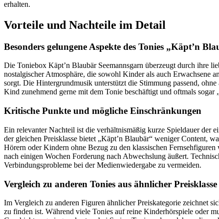
erhalten.
Vorteile und Nachteile im Detail
Besonders gelungene Aspekte des Tonies „Käpt’n Bla
Die Toniebox Käpt’n Blaubär Seemannsgarn überzeugt durch ihre lie
nostalgischer Atmosphäre, die sowohl Kinder als auch Erwachsene ans
sorgt. Die Hintergrundmusik unterstützt die Stimmung passend, ohne au
Kind zunehmend gerne mit dem Tonie beschäftigt und oftmals sogar „mi
Kritische Punkte und mögliche Einschränkungen
Ein relevanter Nachteil ist die verhältnismäßig kurze Spieldauer der
der gleichen Preisklasse bietet „Käpt’n Blaubär“ weniger Content, wa
Hörern oder Kindern ohne Bezug zu den klassischen Fernsehfiguren
nach einigen Wochen Forderung nach Abwechslung äußert. Technisch g
Verbindungsprobleme bei der Medienwiedergabe zu vermeiden.
Vergleich zu anderen Tonies aus ähnlicher Preisklasse
Im Vergleich zu anderen Figuren ähnlicher Preiskategorie zeichnet si
zu finden ist. Während viele Tonies auf reine Kinderhörspiele oder mus