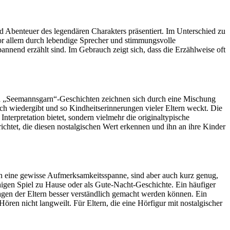
d Abenteuer des legendären Charakters präsentiert. Im Unterschied zu
 vor allem durch lebendige Sprecher und stimmungsvolle
annend erzählt sind. Im Gebrauch zeigt sich, dass die Erzählweise oft
en „Seemannsgarn“-Geschichten zeichnen sich durch eine Mischung
sch wiedergibt und so Kindheitserinnerungen vieler Eltern weckt. Die
terpretation bietet, sondern vielmehr die originaltypische
ichtet, die diesen nostalgischen Wert erkennen und ihn an ihre Kinder
rn eine gewisse Aufmerksamkeitsspanne, sind aber auch kurz genug,
uhigen Spiel zu Hause oder als Gute-Nacht-Geschichte. Ein häufiger
ragen der Eltern besser verständlich gemacht werden können. Ein
ören nicht langweilt. Für Eltern, die eine Hörfigur mit nostalgischer