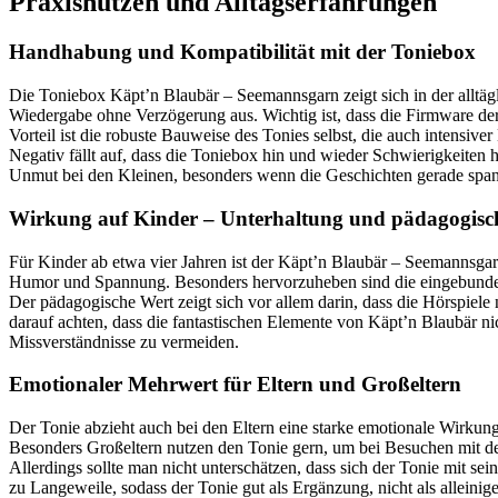
Praxisnutzen und Alltagserfahrungen
Handhabung und Kompatibilität mit der Toniebox
Die Toniebox Käpt’n Blaubär – Seemannsgarn zeigt sich in der alltäg
Wiedergabe ohne Verzögerung aus. Wichtig ist, dass die Firmware der 
Vorteil ist die robuste Bauweise des Tonies selbst, die auch intensive
Negativ fällt auf, dass die Toniebox hin und wieder Schwierigkeiten h
Unmut bei den Kleinen, besonders wenn die Geschichten gerade spa
Wirkung auf Kinder – Unterhaltung und pädagogisc
Für Kinder ab etwa vier Jahren ist der Käpt’n Blaubär – Seemannsgar
Humor und Spannung. Besonders hervorzuheben sind die eingebunden
Der pädagogische Wert zeigt sich vor allem darin, dass die Hörspiele 
darauf achten, dass die fantastischen Elemente von Käpt’n Blaubär ni
Missverständnisse zu vermeiden.
Emotionaler Mehrwert für Eltern und Großeltern
Der Tonie abzieht auch bei den Eltern eine starke emotionale Wirkun
Besonders Großeltern nutzen den Tonie gern, um bei Besuchen mit den
Allerdings sollte man nicht unterschätzen, dass sich der Tonie mit sei
zu Langeweile, sodass der Tonie gut als Ergänzung, nicht als alleinig