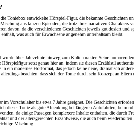
?
r die Toniebox entwickelte Hörspiel-Figur, die bekannte Geschichten un
e Mischung aus kurzen Episoden, die trotz ihres narrativen Charakters
en davon, da die verschiedenen Geschichten jeweils gut dosiert und sp
 enthält, was auch für Erwachsene angenehm unterhaltsam bleibt.
nd wurde über Jahrzehnte hinweg zum Kultcharakter. Seine humorvoll
Hörspielfigur setzt genau hier an, indem sie diesen Erzählstil authenti
 in ein modernes Hörformat, das jedoch keine neue, dramatisch andere In
lerdings beachten, dass sich der Tonie durch sein Konzept an Eltern r
 im Vorschulalter bis etwa 7 Jahre geeignet. Die Geschichten erforde
sich dieser Tonie als gute Ablenkung bei längeren Autofahrten, beim r
rwenden, da einige Passagen komplexere Inhalte enthalten, die durch F
alität und der altersgerechten Erzählweise, die auch beim wiederholten H
 richtige Mischung.