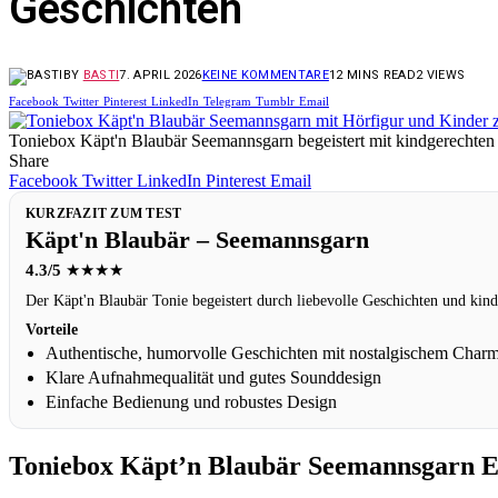
Geschichten
BY
BASTI
7. APRIL 2026
KEINE KOMMENTARE
12 MINS READ
2
VIEWS
Facebook
Twitter
Pinterest
LinkedIn
Telegram
Tumblr
Email
Toniebox Käpt'n Blaubär Seemannsgarn begeistert mit kindgerechten
Share
Facebook
Twitter
LinkedIn
Pinterest
Email
KURZFAZIT ZUM TEST
Käpt'n Blaubär – Seemannsgarn
4.3/5
★★★★
Der Käpt'n Blaubär Tonie begeistert durch liebevolle Geschichten und kind
Vorteile
Authentische, humorvolle Geschichten mit nostalgischem Char
Klare Aufnahmequalität und gutes Sounddesign
Einfache Bedienung und robustes Design
Toniebox Käpt’n Blaubär Seemannsgarn Er