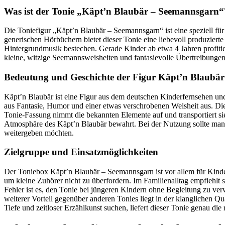
Was ist der Tonie „Käpt’n Blaubär – Seemannsgarn“
Die Toniefigur „Käpt’n Blaubär – Seemannsgarn“ ist eine speziell fü
generischen Hörbüchern bietet dieser Tonie eine liebevoll produziert
Hintergrundmusik bestechen. Gerade Kinder ab etwa 4 Jahren profitier
kleine, witzige Seemannsweisheiten und fantasievolle Übertreibungen
Bedeutung und Geschichte der Figur Käpt’n Blaubär
Käpt’n Blaubär ist eine Figur aus dem deutschen Kinderfernsehen u
aus Fantasie, Humor und einer etwas verschrobenen Weisheit aus. Die 
Tonie-Fassung nimmt die bekannten Elemente auf und transportiert sie
Atmosphäre des Käpt’n Blaubär bewahrt. Bei der Nutzung sollte man al
weitergeben möchten.
Zielgruppe und Einsatzmöglichkeiten
Der Toniebox Käpt’n Blaubär – Seemannsgarn ist vor allem für Kinder
um kleine Zuhörer nicht zu überfordern. Im Familienalltag empfiehlt 
Fehler ist es, den Tonie bei jüngeren Kindern ohne Begleitung zu ve
weiterer Vorteil gegenüber anderen Tonies liegt in der klanglichen Qu
Tiefe und zeitloser Erzählkunst suchen, liefert dieser Tonie genau die