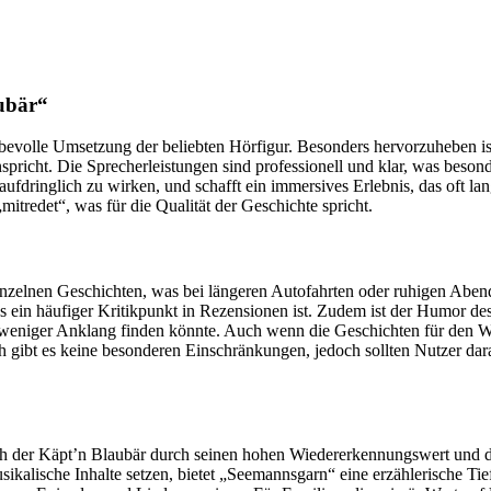
ubär“
bevolle Umsetzung der beliebten Hörfigur. Besonders hervorzuheben i
pricht. Die Sprecherleistungen sind professionell und klar, was beson
fdringlich zu wirken, und schafft ein immersives Erlebnis, das oft lang
tredet“, was für die Qualität der Geschichte spricht.
 einzelnen Geschichten, was bei längeren Autofahrten oder ruhigen Aben
s ein häufiger Kritikpunkt in Rezensionen ist. Zudem ist der Humor de
 weniger Anklang finden könnte. Auch wenn die Geschichten für den 
ibt es keine besonderen Einschränkungen, jedoch sollten Nutzer darau
ch der Käpt’n Blaubär durch seinen hohen Wiedererkennungswert und die
ikalische Inhalte setzen, bietet „Seemannsgarn“ eine erzählerische Tief