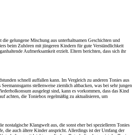
st die gelungene Mischung aus unterhaltsamen Geschichten und
ders beim Zuhören mit jüngeren Kindern für gute Verständlichkeit
anhaltende Aufmerksamkeit erzielt. Eltern berichten, dass sich ihr
dstunden schnell auffallen kann. Im Vergleich zu anderen Tonies aus
s Seemannsgarns stellenweise ziemlich altbacken, was bei sehr jungen
Wiederholkonsum ausgelegt sind, kann es vorkommen, dass das Kind
f achten, die Toniebox regelmäßig zu aktualisieren, um
 nostalgische Klangwelt aus, die sonst eher bei spezielleren Tonies
e, die auch ältere Kinder anspricht. Allerdings ist der Umfang der