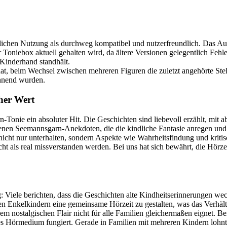
lichen Nutzung als durchweg kompatibel und nutzerfreundlich. Das Aufs
Toniebox aktuell gehalten wird, da ältere Versionen gelegentlich Fehl
r Kinderhand standhält.
at, beim Wechsel zwischen mehreren Figuren die zuletzt angehörte Stelle
nnend wurden.
her Wert
n-Tonie ein absoluter Hit. Die Geschichten sind liebevoll erzählt, mi
en Seemannsgarn-Anekdoten, die die kindliche Fantasie anregen und 
nicht nur unterhalten, sondern Aspekte wie Wahrheitsfindung und kritisch
cht als real missverstanden werden. Bei uns hat sich bewährt, die Hör
g: Viele berichten, dass die Geschichten alte Kindheitserinnerungen w
 Enkelkindern eine gemeinsame Hörzeit zu gestalten, was das Verhältni
nem nostalgischen Flair nicht für alle Familien gleichermaßen eignet. B
es Hörmedium fungiert. Gerade in Familien mit mehreren Kindern lohnt s