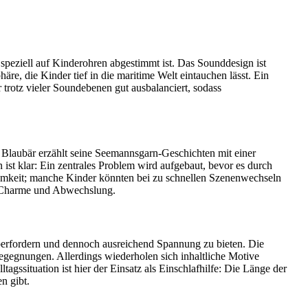
peziell auf Kinderohren abgestimmt ist. Das Sounddesign ist
re, die Kinder tief in die maritime Welt eintauchen lässt. Ein
 trotz vieler Soundebenen gut ausbalanciert, sodass
 Blaubär erzählt seine Seemannsgarn-Geschichten mit einer
st klar: Ein zentrales Problem wird aufgebaut, bevor es durch
ksamkeit; manche Kinder könnten bei zu schnellen Szenenwechseln
n Charme und Abwechslung.
berfordern und dennoch ausreichend Spannung zu bieten. Die
begegnungen. Allerdings wiederholen sich inhaltliche Motive
agssituation ist hier der Einsatz als Einschlafhilfe: Die Länge der
n gibt.