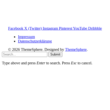
Entscheidungen zu ermöglichen.
Hinweis zu Affiliate-Links
Einige Links auf dieser Website sind Affiliate-Links. Wenn
du darüber etwas kaufst, erhalte ich ggf. eine kleine
Provision – für dich bleibt der Preis gleich. Damit unterstützt
du den Betrieb und Erhalt von Toniebox-Ratgeber.de.
Facebook
X (Twitter)
Instagram
Pinterest
YouTube
Dribbble
Impressum
Datenschutzerklärung
© 2026 ThemeSphere. Designed by
ThemeSphere
.
Submit
Type above and press
Enter
to search. Press
Esc
to cancel.