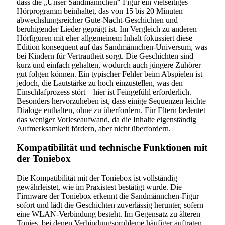
dass die „Unser Sandmännchen“ Figur ein vielseitiges
Hörprogramm beinhaltet, das von 15 bis 20 Minuten
abwechslungsreicher Gute-Nacht-Geschichten und
beruhigender Lieder geprägt ist. Im Vergleich zu anderen
Hörfiguren mit eher allgemeinem Inhalt fokussiert diese
Edition konsequent auf das Sandmännchen-Universum, was
bei Kindern für Vertrautheit sorgt. Die Geschichten sind
kurz und einfach gehalten, wodurch auch jüngere Zuhörer
gut folgen können. Ein typischer Fehler beim Abspielen ist
jedoch, die Lautstärke zu hoch einzustellen, was den
Einschlafprozess stört – hier ist Feingefühl erforderlich.
Besonders hervorzuheben ist, dass einige Sequenzen leichte
Dialoge enthalten, ohne zu überfordern. Für Eltern bedeutet
das weniger Vorleseaufwand, da die Inhalte eigenständig
Aufmerksamkeit fördern, aber nicht überfordern.
Kompatibilität und technische Funktionen mit
der Toniebox
Die Kompatibilität mit der Toniebox ist vollständig
gewährleistet, wie im Praxistest bestätigt wurde. Die
Firmware der Toniebox erkennt die Sandmännchen-Figur
sofort und lädt die Geschichten zuverlässig herunter, sofern
eine WLAN-Verbindung besteht. Im Gegensatz zu älteren
Tonies, bei denen Verbindungsprobleme häufiger auftraten,