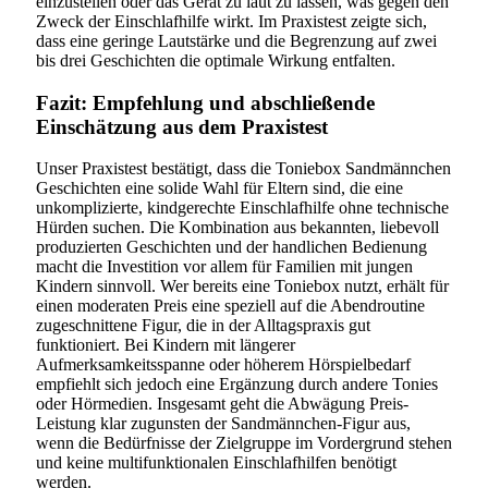
einzustellen oder das Gerät zu laut zu lassen, was gegen den
Zweck der Einschlafhilfe wirkt. Im Praxistest zeigte sich,
dass eine geringe Lautstärke und die Begrenzung auf zwei
bis drei Geschichten die optimale Wirkung entfalten.
Fazit: Empfehlung und abschließende
Einschätzung aus dem Praxistest
Unser Praxistest bestätigt, dass die Toniebox Sandmännchen
Geschichten eine solide Wahl für Eltern sind, die eine
unkomplizierte, kindgerechte Einschlafhilfe ohne technische
Hürden suchen. Die Kombination aus bekannten, liebevoll
produzierten Geschichten und der handlichen Bedienung
macht die Investition vor allem für Familien mit jungen
Kindern sinnvoll. Wer bereits eine Toniebox nutzt, erhält für
einen moderaten Preis eine speziell auf die Abendroutine
zugeschnittene Figur, die in der Alltagspraxis gut
funktioniert. Bei Kindern mit längerer
Aufmerksamkeitsspanne oder höherem Hörspielbedarf
empfiehlt sich jedoch eine Ergänzung durch andere Tonies
oder Hörmedien. Insgesamt geht die Abwägung Preis-
Leistung klar zugunsten der Sandmännchen-Figur aus,
wenn die Bedürfnisse der Zielgruppe im Vordergrund stehen
und keine multifunktionalen Einschlafhilfen benötigt
werden.