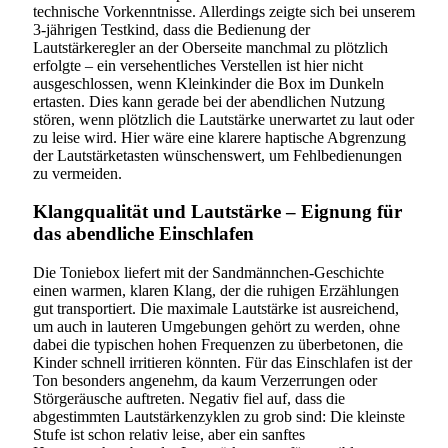
technische Vorkenntnisse. Allerdings zeigte sich bei unserem
3-jährigen Testkind, dass die Bedienung der
Lautstärkeregler an der Oberseite manchmal zu plötzlich
erfolgte – ein versehentliches Verstellen ist hier nicht
ausgeschlossen, wenn Kleinkinder die Box im Dunkeln
ertasten. Dies kann gerade bei der abendlichen Nutzung
stören, wenn plötzlich die Lautstärke unerwartet zu laut oder
zu leise wird. Hier wäre eine klarere haptische Abgrenzung
der Lautstärketasten wünschenswert, um Fehlbedienungen
zu vermeiden.
Klangqualität und Lautstärke – Eignung für
das abendliche Einschlafen
Die Toniebox liefert mit der Sandmännchen-Geschichte
einen warmen, klaren Klang, der die ruhigen Erzählungen
gut transportiert. Die maximale Lautstärke ist ausreichend,
um auch in lauteren Umgebungen gehört zu werden, ohne
dabei die typischen hohen Frequenzen zu überbetonen, die
Kinder schnell irritieren könnten. Für das Einschlafen ist der
Ton besonders angenehm, da kaum Verzerrungen oder
Störgeräusche auftreten. Negativ fiel auf, dass die
abgestimmten Lautstärkenzyklen zu grob sind: Die kleinste
Stufe ist schon relativ leise, aber ein sanftes