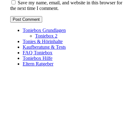
Save my name, email, and website in this browser for
the next time I comment.
Toniebox Grundlagen
Toniebox 2
Tonies & Hörinhalte
Kaufberatung & Tests
FAQ Toniebox
Toniebox Hilfe
Eltern Ratgeber
Toniebox-Ratgeber.de ist ein unabhängiger Ratgeber und
steht in keiner geschäftlichen oder organisatorischen
Verbindung zur Tonies GmbH. Alle genannten Marken- und
Produktnamen dienen ausschließlich der Information und
gehören ihren jeweiligen Rechteinhabern. Hinweis: Weitere
Informationen findest du auf der offiziellen Website der
Tonies GmbH
.
Toniebox-ratgeber.de ist dein unabhängiger Eltern-Ratgeber
rund um die Toniebox: Kaufberatung, Tonies-
Empfehlungen, Problemlösungen und praktische Tipps für
den Familienalltag. Alle Inhalte sind verständlich, praxisnah
und darauf ausgelegt, dir schnelle Antworten und klare