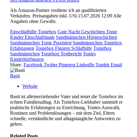
Als Amazon-Partner verdiene ich an qualifizierten
Verkäufen. Preisangaben inkl. USt.15.07.2026 12:09 Alle
Angaben ohne Gewähr.
Einschlafhilfe Toniebox
Gute Nacht Geschichten Tonie
Kinder Einschlafrituale
Sandmännchen Hörgeschichten
Sandmännchen Tonie Praxistest
Sandmännchen Toniebox
Erfahrungen
Toniebox Figuren Schlafhilfe
Toniebox
Sandmännchen
Toniebox Testbericht
Tonies
Kinderhörfiguren
Share.
Facebook
Twitter
Pinterest
LinkedIn
Tumblr
Email
Basti
Website
Basti ist alleinerziehender Vater und testet die Toniebox im
echten Familienalltag. Als Toniebox-Liebhaber sammelt er
praktische Erfahrungen zu Einrichtung, Tonies-Auswahl,
Routinen und Problemlösungen – mit dem Ziel, Eltern
schnelle, verständliche und alltagstaugliche Antworten zu
geben.
Related
Posts