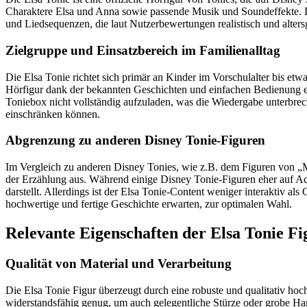
Charaktere Elsa und Anna sowie passende Musik und Soundeffekte. Die 
und Liedsequenzen, die laut Nutzerbewertungen realistisch und altersg
Zielgruppe und Einsatzbereich im Familienalltag
Die Elsa Tonie richtet sich primär an Kinder im Vorschulalter bis etw
Hörfigur dank der bekannten Geschichten und einfachen Bedienung eine
Toniebox nicht vollständig aufzuladen, was die Wiedergabe unterbre
einschränken können.
Abgrenzung zu anderen Disney Tonie-Figuren
Im Vergleich zu anderen Disney Tonies, wie z.B. dem Figuren von „M
der Erzählung aus. Während einige Disney Tonie-Figuren eher auf Ac
darstellt. Allerdings ist der Elsa Tonie-Content weniger interaktiv als
hochwertige und fertige Geschichte erwarten, zur optimalen Wahl.
Relevante Eigenschaften der Elsa Tonie Fi
Qualität von Material und Verarbeitung
Die Elsa Tonie Figur überzeugt durch eine robuste und qualitativ hoch
widerstandsfähig genug, um auch gelegentliche Stürze oder grobe H