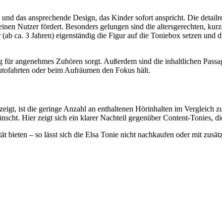
 und das ansprechende Design, das Kinder sofort anspricht. Die detailr
kleinen Nutzer fördert. Besonders gelungen sind die altersgerechten, k
r (ab ca. 3 Jahren) eigenständig die Figur auf die Toniebox setzen und 
g für angenehmes Zuhören sorgt. Außerdem sind die inhaltlichen Passa
Autofahrten oder beim Aufräumen den Fokus hält.
zeigt, ist die geringe Anzahl an enthaltenen Hörinhalten im Vergleich z
cht. Hier zeigt sich ein klarer Nachteil gegenüber Content-Tonies, die
ät bieten – so lässt sich die Elsa Tonie nicht nachkaufen oder mit zusä