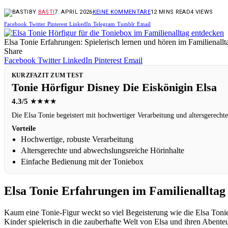
BY
BASTI
7. APRIL 2026
KEINE KOMMENTARE
12 MINS READ
4
VIEWS
Facebook
Twitter
Pinterest
LinkedIn
Telegram
Tumblr
Email
Elsa Tonie Erfahrungen: Spielerisch lernen und hören im Familienallt
Share
Facebook
Twitter
LinkedIn
Pinterest
Email
KURZFAZIT ZUM TEST
Tonie Hörfigur Disney Die Eiskönigin Elsa
4.3/5
★★★★
Die Elsa Tonie begeistert mit hochwertiger Verarbeitung und altersgerechte
Vorteile
Hochwertige, robuste Verarbeitung
Altersgerechte und abwechslungsreiche Hörinhalte
Einfache Bedienung mit der Toniebox
Elsa Tonie Erfahrungen im Familienalltag
Kaum eine Tonie-Figur weckt so viel Begeisterung wie die Elsa Tonie
Kinder spielerisch in die zauberhafte Welt von Elsa und ihren Abenteu