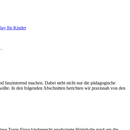
lay für Kinder
e…
d faszinierend machen. Dabei steht nicht nur die pädagogische
ollte. In den folgenden Abschnitten berichten wir praxisnah von den
diese Tonie-Figur kindgerecht produzierte Hörinhalte rund um die