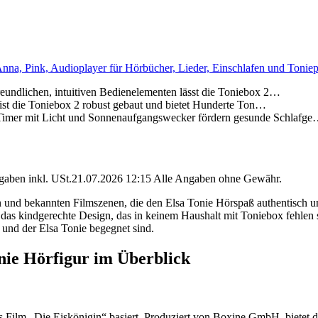
nna, Pink, Audioplayer für Hörbücher, Lieder, Einschlafen und Toniep
chen, intuitiven Bedienelementen lässt die Toniebox 2…
die Toniebox 2 robust gebaut und bietet Hunderte Ton…
t Licht und Sonnenaufgangswecker fördern gesunde Schlafg
angaben inkl. USt.21.07.2026 12:15 Alle Angaben ohne Gewähr.
 und bekannten Filmszenen, die den Elsa Tonie Hörspaß authentisch un
as kindgerechte Design, das in keinem Haushalt mit Toniebox fehlen s
 und der Elsa Tonie begegnet sind.
nie Hörfigur im Überblick
ey’s Film „Die Eiskönigin“ basiert. Produziert von Boxine GmbH, bietet 