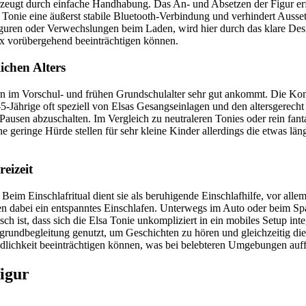
rzeugt durch einfache Handhabung. Das An- und Absetzen der Figur erf
sa Tonie eine äußerst stabile Bluetooth-Verbindung und verhindert Ausse
guren oder Verwechslungen beim Laden, wird hier durch das klare Desig
x vorübergehend beeinträchtigen können.
ichen Alters
rn im Vorschul- und frühen Grundschulalter sehr gut ankommt. Die Kom
ährige oft speziell von Elsas Gesangseinlagen und den altersgerecht k
ausen abzuschalten. Im Vergleich zu neutraleren Tonies oder rein fantas
e geringe Hürde stellen für sehr kleine Kinder allerdings die etwas län
eizeit
er. Beim Einschlafritual dient sie als beruhigende Einschlafhilfe, vor a
n dabei ein entspanntes Einschlafen. Unterwegs im Auto oder beim Spa
ch ist, dass sich die Elsa Tonie unkompliziert in ein mobiles Setup integ
grundbegleitung genutzt, um Geschichten zu hören und gleichzeitig die 
dlichkeit beeinträchtigen können, was bei belebteren Umgebungen auffä
figur