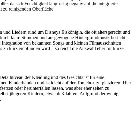
e, da sich Feuchtigkeit langfristig negativ auf die integrierte
ht zu reinigenden Oberfläche.
n und Liedern rund um Disneys Eiskönigin, die oft altersgerecht und
e durch klare Stimmen und ausgewogene Hintergrundmusik besticht.
e Integration von bekannten Songs und kleinen Filmausschnitten
als zu kurz empfunden wird – so reicht die Auswahl eher für kurze
Detailniveau der Kleidung und des Gesichts ist für eine
inen Kinderhänden und ist leicht auf der Toniebox zu platzieren. Hier
setzen oder herunterfallen lassen, was aber eher selten zu
elbst jüngeren Kindern, etwa ab 3 Jahren. Aufgrund der wenig
.