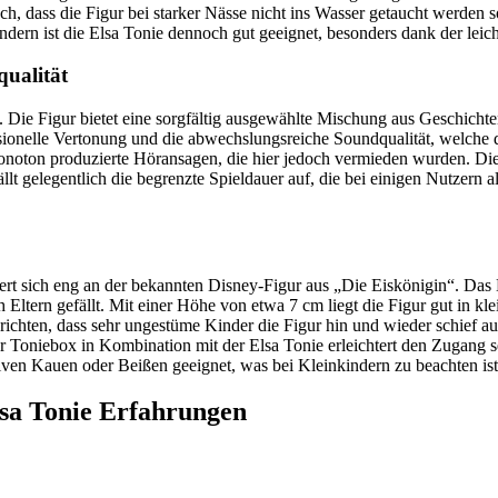
 dass die Figur bei starker Nässe nicht ins Wasser getaucht werden sollt
dern ist die Elsa Tonie dennoch gut geeignet, besonders dank der leic
qualität
 Die Figur bietet eine sorgfältig ausgewählte Mischung aus Geschichte
essionelle Vertonung und die abwechslungsreiche Soundqualität, welch
monoton produzierte Höransagen, die hier jedoch vermieden wurden. Di
llt gelegentlich die begrenzte Spieldauer auf, die bei einigen Nutzern 
tiert sich eng an der bekannten Disney-Figur aus „Die Eiskönigin“. Das 
ltern gefällt. Mit einer Höhe von etwa 7 cm liegt die Figur gut in kle
richten, dass sehr ungestüme Kinder die Figur hin und wieder schief auf
 Toniebox in Kombination mit der Elsa Tonie erleichtert den Zugang s
nsiven Kauen oder Beißen geeignet, was bei Kleinkindern zu beachten ist
lsa Tonie Erfahrungen