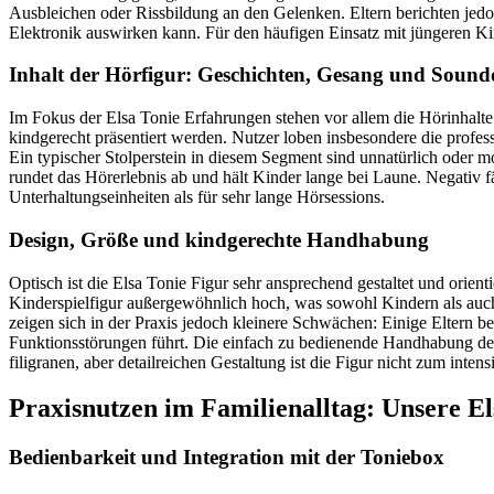
Ausbleichen oder Rissbildung an den Gelenken. Eltern berichten jedoch,
Elektronik auswirken kann. Für den häufigen Einsatz mit jüngeren Kin
Inhalt der Hörfigur: Geschichten, Gesang und Sound
Im Fokus der Elsa Tonie Erfahrungen stehen vor allem die Hörinhalte.
kindgerecht präsentiert werden. Nutzer loben insbesondere die prof
Ein typischer Stolperstein in diesem Segment sind unnatürlich oder 
rundet das Hörerlebnis ab und hält Kinder lange bei Laune. Negativ fä
Unterhaltungseinheiten als für sehr lange Hörsessions.
Design, Größe und kindgerechte Handhabung
Optisch ist die Elsa Tonie Figur sehr ansprechend gestaltet und orien
Kinderspielfigur außergewöhnlich hoch, was sowohl Kindern als auch E
zeigen sich in der Praxis jedoch kleinere Schwächen: Einige Eltern be
Funktionsstörungen führt. Die einfach zu bedienende Handhabung der
filigranen, aber detailreichen Gestaltung ist die Figur nicht zum inte
Praxisnutzen im Familienalltag: Unsere E
Bedienbarkeit und Integration mit der Toniebox