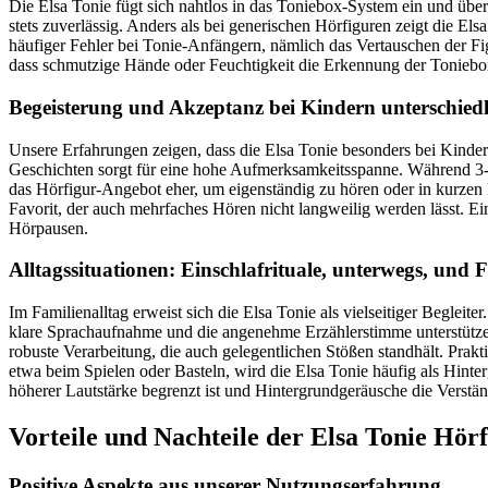
Die Elsa Tonie fügt sich nahtlos in das Toniebox-System ein und übe
stets zuverlässig. Anders als bei generischen Hörfiguren zeigt die El
häufiger Fehler bei Tonie-Anfängern, nämlich das Vertauschen der Fi
dass schmutzige Hände oder Feuchtigkeit die Erkennung der Toniebo
Begeisterung und Akzeptanz bei Kindern unterschiedl
Unsere Erfahrungen zeigen, dass die Elsa Tonie besonders bei Kinde
Geschichten sorgt für eine hohe Aufmerksamkeitsspanne. Während 3-5-J
das Hörfigur-Angebot eher, um eigenständig zu hören oder in kurzen P
Favorit, der auch mehrfaches Hören nicht langweilig werden lässt. Ein
Hörpausen.
Alltagssituationen: Einschlafrituale, unterwegs, und Fr
Im Familienalltag erweist sich die Elsa Tonie als vielseitiger Begleit
klare Sprachaufnahme und die angenehme Erzählerstimme unterstütze
robuste Verarbeitung, die auch gelegentlichen Stößen standhält. Praktis
etwa beim Spielen oder Basteln, wird die Elsa Tonie häufig als Hinter
höherer Lautstärke begrenzt ist und Hintergrundgeräusche die Verstän
Vorteile und Nachteile der Elsa Tonie Hör
Positive Aspekte aus unserer Nutzungserfahrung