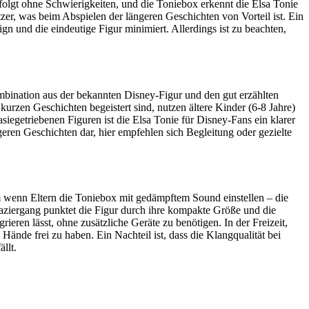
olgt ohne Schwierigkeiten, und die Toniebox erkennt die Elsa Tonie
tzer, was beim Abspielen der längeren Geschichten von Vorteil ist. Ein
n und die eindeutige Figur minimiert. Allerdings ist zu beachten,
bination aus der bekannten Disney-Figur und den gut erzählten
urzen Geschichten begeistert sind, nutzen ältere Kinder (6-8 Jahre)
iegetriebenen Figuren ist die Elsa Tonie für Disney-Fans ein klarer
geren Geschichten dar, hier empfehlen sich Begleitung oder gezielte
llem wenn Eltern die Toniebox mit gedämpftem Sound einstellen – die
ziergang punktet die Figur durch ihre kompakte Größe und die
rieren lässt, ohne zusätzliche Geräte zu benötigen. In der Freizeit,
Hände frei zu haben. Ein Nachteil ist, dass die Klangqualität bei
llt.