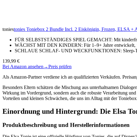
tonies
tonies Toniebox 2 Bundle Incl. 2 Eiskönigin, Frozen, ELSA + A
FÜR SELBSTSTÄNDIGES SPIEL GEMACHT: Mit kinderfreundli
WÄCHST MIT DEN KINDERN: Für 1–9+ Jahre entwickelt, ist 
SCHLAUE SCHLAF- UND WECKFUNKTIONEN: Sleep-Timer mi
139,99 €
Bei Amazon ansehen
→
Preis prüfen
Als Amazon-Partner verdiene ich an qualifizierten Verkäufen. Preis
Besonders Eltern schätzen die Mischung aus unterhaltsamen Dialogen
Wirkung im Vordergrund, sondern auch die robuste Verarbeitung und d
Vorteilen und kleinen Schwächen, die uns im Alltag mit der Toniebox
Einordnung und Hintergrund: Die Elsa To
Produktbeschreibung und Herstellerinformationen
Die Elsa Tonie ist eine offizielle Hörfigur von Tonies, die auf Disn