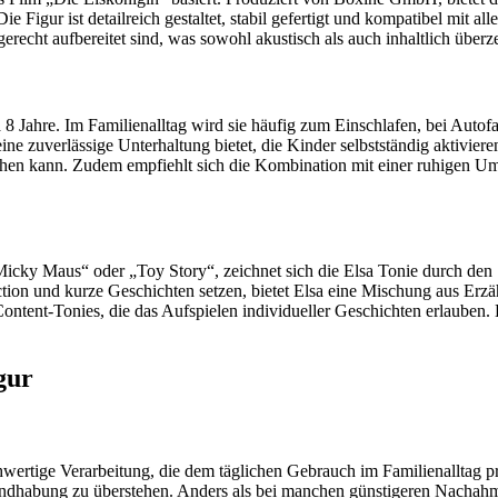
Figur ist detailreich gestaltet, stabil gefertigt und kompatibel mit a
erecht aufbereitet sind, was sowohl akustisch als auch inhaltlich überz
a 8 Jahre. Im Familienalltag wird sie häufig zum Einschlafen, bei Autof
 zuverlässige Unterhaltung bietet, die Kinder selbstständig aktivieren
chen kann. Zudem empfiehlt sich die Kombination mit einer ruhigen U
icky Maus“ oder „Toy Story“, zeichnet sich die Elsa Tonie durch den
tion und kurze Geschichten setzen, bietet Elsa eine Mischung aus Erz
 Content-Tonies, die das Aufspielen individueller Geschichten erlauben. 
gur
wertige Verarbeitung, die dem täglichen Gebrauch im Familienalltag pro
andhabung zu überstehen. Anders als bei manchen günstigeren Nachahm