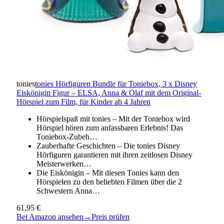
tonies
tonies Hörfiguren Bundle für Toniebox, 3 x Disney
Eiskönigin Figur – ELSA, Anna & Olaf mit dem Original-
Hörspiel zum Film, für Kinder ab 4 Jahren
Hörspielspaß mit tonies – Mit der Toniebox wird
Hörspiel hören zum anfassbaren Erlebnis! Das
Toniebox-Zubeh…
Zauberhafte Geschichten – Die tonies Disney
Hörfiguren garantieren mit ihren zeitlosen Disney
Meisterwerken…
Die Eiskönigin – Mit diesen Tonies kann den
Hörspielen zu den beliebten Filmen über die 2
Schwestern Anna…
61,95 €
Bei Amazon ansehen
→
Preis prüfen