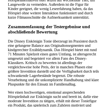
Hörspielalternativen oder setzen auf wechselnde Titel, um
Langeweile zu vermeiden. Außerdem ist die Figur für
Kinder geeignet, die wenig Leseerfahrung haben, da das
Hörspiel ohne weitere Interaktion funktioniert und durch
kurze Filmausschnitte die Aufmerksamkeit unterstützt.
Zusammenfassung der Testergebnisse und
abschließende Bewertung
Die Disney Eiskönigin Tonie überzeugt im Praxistest durch
eine gelungene Balance aus Originaltonsegmenten und
kindgerechter Erzähldynamik. Das Hörspiel bietet mit rund
71 Minuten Spielzeit einen guten Umfang, ist altersgerecht
umgesetzt und begeistert vor allem Fans des Disney-
Klassikers. Kritisch zu bewerten ist allerdings der
vergleichsweise hohe Preis, der in manchen Phasen eine
größere Investition darstellt und die Verfügbarkeit durch teils
schwankende Lagerbestände begrenzt. Die robuste
Verarbeitung und die unkomplizierte Handhabung sind klare
Pluspunkte für den Einsatz im Familienalltag.
Wer einen hochwertigen, emotional ansprechenden
Hörspielinhalt zur Eiskönigin sucht und bereit ist, dafür eine
moderate Investition zu tätigen, erhält mit dieser Toniefigur
ein Produkt, das spielerisch zum Zuhören motiviert und