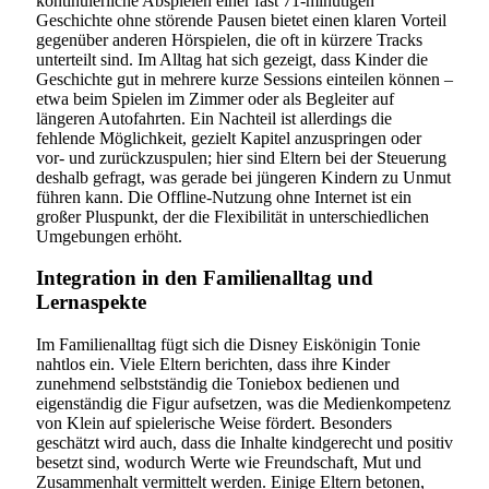
kontinuierliche Abspielen einer fast 71-minütigen
Geschichte ohne störende Pausen bietet einen klaren Vorteil
gegenüber anderen Hörspielen, die oft in kürzere Tracks
unterteilt sind. Im Alltag hat sich gezeigt, dass Kinder die
Geschichte gut in mehrere kurze Sessions einteilen können –
etwa beim Spielen im Zimmer oder als Begleiter auf
längeren Autofahrten. Ein Nachteil ist allerdings die
fehlende Möglichkeit, gezielt Kapitel anzuspringen oder
vor- und zurückzuspulen; hier sind Eltern bei der Steuerung
deshalb gefragt, was gerade bei jüngeren Kindern zu Unmut
führen kann. Die Offline-Nutzung ohne Internet ist ein
großer Pluspunkt, der die Flexibilität in unterschiedlichen
Umgebungen erhöht.
Integration in den Familienalltag und
Lernaspekte
Im Familienalltag fügt sich die Disney Eiskönigin Tonie
nahtlos ein. Viele Eltern berichten, dass ihre Kinder
zunehmend selbstständig die Toniebox bedienen und
eigenständig die Figur aufsetzen, was die Medienkompetenz
von Klein auf spielerische Weise fördert. Besonders
geschätzt wird auch, dass die Inhalte kindgerecht und positiv
besetzt sind, wodurch Werte wie Freundschaft, Mut und
Zusammenhalt vermittelt werden. Einige Eltern betonen,