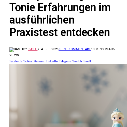
Tonie Erfahrungen im
ausführlichen
Praxistest entdecken
BY
BASTI
7. APRIL 2026
KEINE KOMMENTARE
13 MINS READ
5
VIEWS
Facebook
Twitter
Pinterest
LinkedIn
Telegram
Tumblr
Email