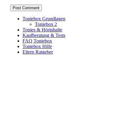
Toniebox Grundlagen
Toniebox 2
Tonies & Hörinhalte
Kaufberatung & Tests
FAQ Toniebox
Toniebox Hilfe
Eltern Ratgeber
Toniebox-Ratgeber.de ist ein unabhängiger Ratgeber und
steht in keiner geschäftlichen oder organisatorischen
Verbindung zur Tonies GmbH. Alle genannten Marken- und
Produktnamen dienen ausschließlich der Information und
gehören ihren jeweiligen Rechteinhabern. Hinweis: Weitere
Informationen findest du auf der offiziellen Website der
Tonies GmbH
.
Toniebox-ratgeber.de ist dein unabhängiger Eltern-Ratgeber
rund um die Toniebox: Kaufberatung, Tonies-
Empfehlungen, Problemlösungen und praktische Tipps für
den Familienalltag. Alle Inhalte sind verständlich, praxisnah
und darauf ausgelegt, dir schnelle Antworten und klare
Entscheidungen zu ermöglichen.
Hinweis zu Affiliate-Links