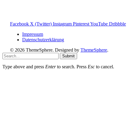
Einige Links auf dieser Website sind Affiliate-Links. Wenn
du darüber etwas kaufst, erhalte ich ggf. eine kleine
Provision – für dich bleibt der Preis gleich. Damit unterstützt
du den Betrieb und Erhalt von Toniebox-Ratgeber.de.
Facebook
X (Twitter)
Instagram
Pinterest
YouTube
Dribbble
Impressum
Datenschutzerklärung
© 2026 ThemeSphere. Designed by
ThemeSphere
.
Submit
Type above and press
Enter
to search. Press
Esc
to cancel.