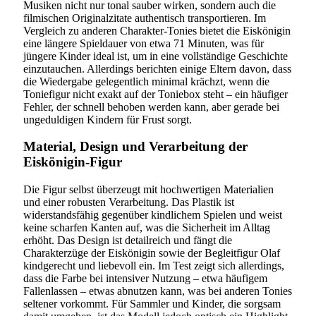
Musiken nicht nur tonal sauber wirken, sondern auch die
filmischen Originalzitate authentisch transportieren. Im
Vergleich zu anderen Charakter-Tonies bietet die Eiskönigin
eine längere Spieldauer von etwa 71 Minuten, was für
jüngere Kinder ideal ist, um in eine vollständige Geschichte
einzutauchen. Allerdings berichten einige Eltern davon, dass
die Wiedergabe gelegentlich minimal krächzt, wenn die
Toniefigur nicht exakt auf der Toniebox steht – ein häufiger
Fehler, der schnell behoben werden kann, aber gerade bei
ungeduldigen Kindern für Frust sorgt.
Material, Design und Verarbeitung der
Eiskönigin-Figur
Die Figur selbst überzeugt mit hochwertigen Materialien
und einer robusten Verarbeitung. Das Plastik ist
widerstandsfähig gegenüber kindlichem Spielen und weist
keine scharfen Kanten auf, was die Sicherheit im Alltag
erhöht. Das Design ist detailreich und fängt die
Charakterzüge der Eiskönigin sowie der Begleitfigur Olaf
kindgerecht und liebevoll ein. Im Test zeigt sich allerdings,
dass die Farbe bei intensiver Nutzung – etwa häufigem
Fallenlassen – etwas abnutzen kann, was bei anderen Tonies
seltener vorkommt. Für Sammler und Kinder, die sorgsam