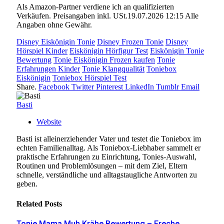
Als Amazon-Partner verdiene ich an qualifizierten
Verkäufen. Preisangaben inkl. USt.19.07.2026 12:15 Alle
Angaben ohne Gewähr.
Disney Eiskönigin Tonie
Disney Frozen Tonie
Disney
Hörspiel Kinder
Eiskönigin Hörfigur Test
Eiskönigin Tonie
Bewertung
Tonie Eiskönigin Frozen kaufen
Tonie
Erfahrungen Kinder
Tonie Klangqualität
Toniebox
Eiskönigin
Toniebox Hörspiel Test
Share.
Facebook
Twitter
Pinterest
LinkedIn
Tumblr
Email
Basti
Website
Basti ist alleinerziehender Vater und testet die Toniebox im
echten Familienalltag. Als Toniebox-Liebhaber sammelt er
praktische Erfahrungen zu Einrichtung, Tonies-Auswahl,
Routinen und Problemlösungen – mit dem Ziel, Eltern
schnelle, verständliche und alltagstaugliche Antworten zu
geben.
Related
Posts
Tonie Mama Muh Krähe Bewertung – Freche