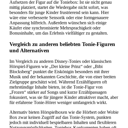
Aufsetzen der Figur auf die Toniebox: Ist sie nicht genau
mittig platziert, startet die Wiedergabe nicht sofort, was
besonders für junge Kinder frustrierend sein kann. Hier
wäre eine verbesserte Sensorik oder eine formgenauere
Anpassung hilfreich. Außerdem wünschen sich einige
Käufer eine synchronisierte Mehrsprachigkeit oder
Bonusinhalte, um das Erlebnis vielfältiger zu gestalten.
Vergleich zu anderen beliebten Tonie-Figuren
und Alternativen
Im Vergleich zu anderen Disney-Tonies oder klassischen
Hörspiel-Figuren wie „Der kleine Prinz“ oder „Bibi
Blocksberg“ punktet die Eiskönigin besonders mit ihrer
Musik und der bekannten Geschichte, die von einer breiten
Zielgruppe geschätzt wird. Während Erzählfiguren oft
mehrstündige Inhalte bieten, ist die Tonie-Figur von
„Frozen“ stärker auf Songs und kurze Erzählpassagen
fokussiert, was sie für jüngere Kinder attraktiver macht, aber
für erfahrene Tonie-Hörer weniger umfangreich wirkt.
Alternativ bieten Hörspielboxen wie die Hörbert oder Wobie
Box zwar keinen Zugriff auf das Tonie-System, punkten
jedoch mit individuell bespielbaren Inhalten und flexibleren
Nutzungsmöglichkeiten. Toniebox-Konkurrenten haben oft