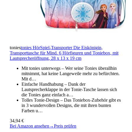
tonies
tonies HörSpiel-Transporter Die Eiskönigin,
Transporttasche für Mind. 6 Hörfiguren und Toniebox, mit
Lautsprecheröffnung, 28 x 13 x 19 cm
Mit tonies unterwegs – Wer seine Tonies überallhin
mitnimmt, hat keine Langeweile mehr zu befürchten.
Mit d…
Einfache Handhabung – Dank der
Lautsprecherklappe in der Tonie-Tasche lassen sich
die Tonies ganz einfach a…
Tolles Tonie-Design – Das Toniebox-Zubehör gibt es
in 3 wundervollen Designs, die mit ihren bunten
Farben u…
34,94 €
Bei Amazon ansehen
→
Preis prüfen