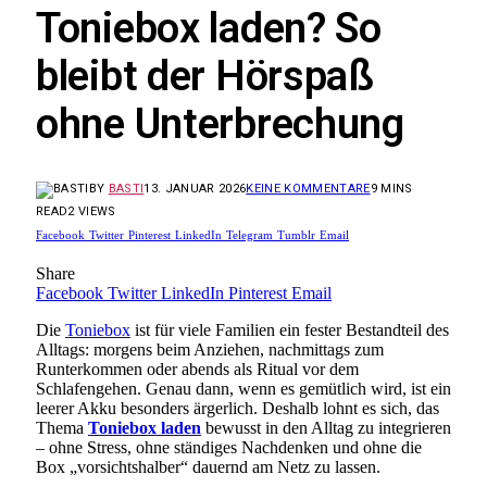
Toniebox laden? So
bleibt der Hörspaß
ohne Unterbrechung
BY
BASTI
13. JANUAR 2026
KEINE KOMMENTARE
9 MINS
READ
2
VIEWS
Facebook
Twitter
Pinterest
LinkedIn
Telegram
Tumblr
Email
Share
Facebook
Twitter
LinkedIn
Pinterest
Email
Die
Toniebox
ist für viele Familien ein fester Bestandteil des
Alltags: morgens beim Anziehen, nachmittags zum
Runterkommen oder abends als Ritual vor dem
Schlafengehen. Genau dann, wenn es gemütlich wird, ist ein
leerer Akku besonders ärgerlich. Deshalb lohnt es sich, das
Thema
Toniebox laden
bewusst in den Alltag zu integrieren
– ohne Stress, ohne ständiges Nachdenken und ohne die
Box „vorsichtshalber“ dauernd am Netz zu lassen.