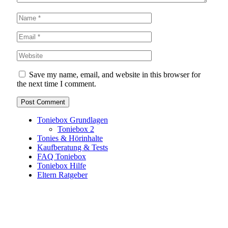
Save my name, email, and website in this browser for
the next time I comment.
Toniebox Grundlagen
Toniebox 2
Tonies & Hörinhalte
Kaufberatung & Tests
FAQ Toniebox
Toniebox Hilfe
Eltern Ratgeber
Toniebox-Ratgeber.de ist ein unabhängiger Ratgeber und
steht in keiner geschäftlichen oder organisatorischen
Verbindung zur Tonies GmbH. Alle genannten Marken- und
Produktnamen dienen ausschließlich der Information und