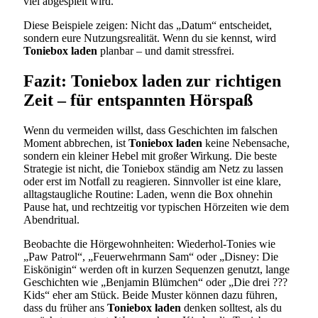
viel abgespielt wird.
Diese Beispiele zeigen: Nicht das „Datum“ entscheidet,
sondern eure Nutzungsrealität. Wenn du sie kennst, wird
Toniebox laden
planbar – und damit stressfrei.
Fazit: Toniebox laden zur richtigen
Zeit – für entspannten Hörspaß
Wenn du vermeiden willst, dass Geschichten im falschen
Moment abbrechen, ist
Toniebox laden
keine Nebensache,
sondern ein kleiner Hebel mit großer Wirkung. Die beste
Strategie ist nicht, die Toniebox ständig am Netz zu lassen
oder erst im Notfall zu reagieren. Sinnvoller ist eine klare,
alltagstaugliche Routine: Laden, wenn die Box ohnehin
Pause hat, und rechtzeitig vor typischen Hörzeiten wie dem
Abendritual.
Beobachte die Hörgewohnheiten: Wiederhol-Tonies wie
„Paw Patrol“, „Feuerwehrmann Sam“ oder „Disney: Die
Eiskönigin“ werden oft in kurzen Sequenzen genutzt, lange
Geschichten wie „Benjamin Blümchen“ oder „Die drei ???
Kids“ eher am Stück. Beide Muster können dazu führen,
dass du früher ans
Toniebox laden
denken solltest, als du