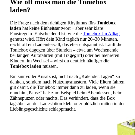
Wie oft muss man die Toniebox
laden?
Die Frage nach dem richtigen Rhythmus fürs
Toniebox
laden
hat keine Einheitsantwort – aber sehr klare
Faustregeln. Entscheidend ist, wie die
Toniebox im Alltag
genutzt wird. Hört dein Kind täglich nur 20–30 Minuten,
reicht oft ein Ladeintervall, das eher entspannt ist. Läuft die
Toniebox dagegen über Stunden – etwa am Wochenende,
bei langen Autofahrten (mit Tragegriff) oder bei mehreren
Kindern im Wechsel – wirst du deutlich häufiger
die
Toniebox laden
müssen.
Ein sinnvoller Ansatz ist, nicht nach „Kalender-Tagen“ zu
denken, sondern nach Nutzungsmustern. Viele Eltern fahren
gut damit, die Toniebox immer dann zu laden, wenn sie
ohnehin „Pause“ hat: zum Beispiel beim Abendessen, beim
Zähneputzen oder nachts. Das verhindert, dass die Box
tagsüber an der Ladestation klebt oder plötzlich mitten in der
Lieblingsgeschichte schlappmacht.