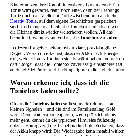
Kinder nutzen ihre Box oft intensiver, als man denkt: Ein
Tonie wird gestartet, dann noch einer, dann der Lieblings-
Tonie nochmal. Vielleicht läuft zwischendurch auch ein
Kreativ-Tonie
, auf dem eigene Geschichten gespeichert
sind. Und manchmal bleibt die Toniebox einfach an, weil
die Kleinen direkt wieder weiterhören wollen. All das
beeinflusst, wann es sinnvoll ist, die
Toniebox zu laden
.
In diesem Ratgeber bekommst du klare, praxistaugliche
Regeln: Woran du erkennst, dass der Akku nach Energie
ruft, welche Lade-Routinen sich bewährt haben und wie du
dafür sorgst, dass die Toniebox zuverlässig einsatzbereit ist –
auch bei Vielhörern und Lieblingsfiguren, die täglich laufen.
Woran erkenne ich, dass ich die
Toniebox laden sollte?
Ob du die
Toniebox laden
solltest, merkst du meist an
kleinen Signalen – und die sind im Familienalltag Gold
wert. Denn statt erst zu reagieren, wenn plötzlich nichts
mehr geht, kannst du die typischen Hinweise frühzeitig
nutzen. Häufig zeigt die Toniebox durch ihr Verhalten, dass
der Akku knapp wird: Die Wiedergabe kann instabil wirken,