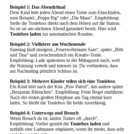
Beispiel 1: Das Abendritual
Dein Kind hört jeden Abend einen Tonie zum Einschlafen,
zum Beispiel „Peppa Pig“ oder „Die Maus“. Empfehlung:
Stelle die Toniebox direkt nach dem Hören auf die Station.
So ist sie am nächsten Abend garantiert bereit. Hier wird
Toniebox laden
zur automatischen Routine.
Beispiel 2: Vielhörer am Wochenende
Samstag läuft morgens „Feuerwehrmann Sam“, später „Bibi
und Tina“ und zwischendurch ein Kreativ-Tonie.
Empfehlung: Lade spätestens in der Mittagszeit nach, weil
die Nutzung verteilt und intensiv ist. Du verhinderst, dass
am Nachmittag plötzlich Schluss ist.
Beispiel 3: Mehrere Kinder teilen sich eine Toniebox
Ein Kind hört nach der Kita „Paw Patrol“, das andere später
„Benjamin Blümchen“. Empfehlung: Feste Regel einführen:
Nach der ersten großen Hörphase am Tag einmal kurz
laden. So bleibt die Toniebox für beide zuverlässig.
Beispiel 4: Unterwegs und Besuch
Wenn Besuch da ist, laufen Tonies oft „durch“.
Empfehlung: Vorher gezielt die
Toniebox laden
und
notfalls eine Ladepause einplanen, wenn ihr merkt, dass sehr