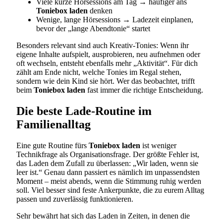
Viele kurze Hörsessions am Tag → häufiger ans
Toniebox laden
denken
Wenige, lange Hörsessions → Ladezeit einplanen,
bevor der „lange Abendtonie“ startet
Besonders relevant sind auch Kreativ-Tonies: Wenn ihr
eigene Inhalte aufspielt, ausprobieren, neu aufnehmen oder
oft wechseln, entsteht ebenfalls mehr „Aktivität“. Für dich
zählt am Ende nicht, welche Tonies im Regal stehen,
sondern wie dein Kind sie hört. Wer das beobachtet, trifft
beim
Toniebox laden
fast immer die richtige Entscheidung.
Die beste Lade-Routine im
Familienalltag
Eine gute Routine fürs
Toniebox laden
ist weniger
Technikfrage als Organisationsfrage. Der größte Fehler ist,
das Laden dem Zufall zu überlassen: „Wir laden, wenn sie
leer ist.“ Genau dann passiert es nämlich im unpassendsten
Moment – meist abends, wenn die Stimmung ruhig werden
soll. Viel besser sind feste Ankerpunkte, die zu eurem Alltag
passen und zuverlässig funktionieren.
Sehr bewährt hat sich das Laden in Zeiten, in denen die