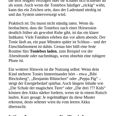
die Box reagiert verzögert oder sie schaltet sich schneller ab
als sonst. Auch wenn die Toniebox häufiger „zickig“ wirkt,
kann das ein Zeichen sein, dass der Ladestand niedrig ist
und das System unterversorgt wird.
Praktisch ist: Du musst nicht ständig raten. Wenn du
beobachtest, dass die Toniebox nach einer Hörsession
deutlich früher als gewohnt Ruhe gibt, ist das ein klarer
Indikator. Viele Familien erleben das vor allem abends: Der
Tonie läuft an, ein paar Minuten später ist Schluss – und der
Einschlafmoment ist dahin. Genau hier hilft eine feste
Routine fürs
Toniebox laden
, zum Beispiel vor der
Abendrunde oder nachmittags, wenn ohnehin eine ruhigere
Phase ist.
Ein weiterer Hinweis ist die Nutzung selbst: Wenn dein
Kind mehrere Tonies hintereinander hört – etwa „Bibi
Blocksberg“, „Benjamin Blümchen“ oder „Peppa Pig“ –
steigt der Energiebedarf spürbar. Auch längere Inhalte wie
„Die Schule der magischen Tiere“ oder „Die drei ??? Kids“
können den Akku stärker fordern, wenn sie in einem Rutsch
laufen. Kurz gesagt: Je regelmäßiger du diese Muster
erkennst, desto seltener wirst du vom leeren Akku
überrascht.