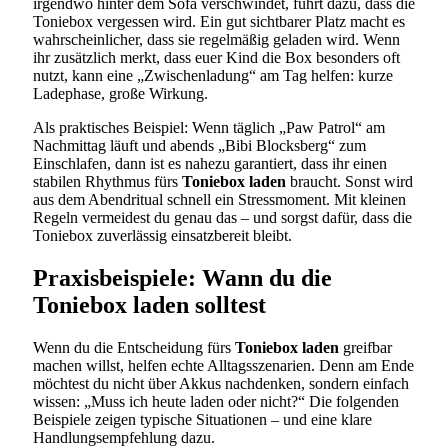
irgendwo hinter dem Sofa verschwindet, führt dazu, dass die
Toniebox vergessen wird. Ein gut sichtbarer Platz macht es
wahrscheinlicher, dass sie regelmäßig geladen wird. Wenn
ihr zusätzlich merkt, dass euer Kind die Box besonders oft
nutzt, kann eine „Zwischenladung“ am Tag helfen: kurze
Ladephase, große Wirkung.
Als praktisches Beispiel: Wenn täglich „Paw Patrol“ am
Nachmittag läuft und abends „Bibi Blocksberg“ zum
Einschlafen, dann ist es nahezu garantiert, dass ihr einen
stabilen Rhythmus fürs
Toniebox laden
braucht. Sonst wird
aus dem Abendritual schnell ein Stressmoment. Mit kleinen
Regeln vermeidest du genau das – und sorgst dafür, dass die
Toniebox zuverlässig einsatzbereit bleibt.
Praxisbeispiele: Wann du die
Toniebox laden solltest
Wenn du die Entscheidung fürs
Toniebox laden
greifbar
machen willst, helfen echte Alltagsszenarien. Denn am Ende
möchtest du nicht über Akkus nachdenken, sondern einfach
wissen: „Muss ich heute laden oder nicht?“ Die folgenden
Beispiele zeigen typische Situationen – und eine klare
Handlungsempfehlung dazu.