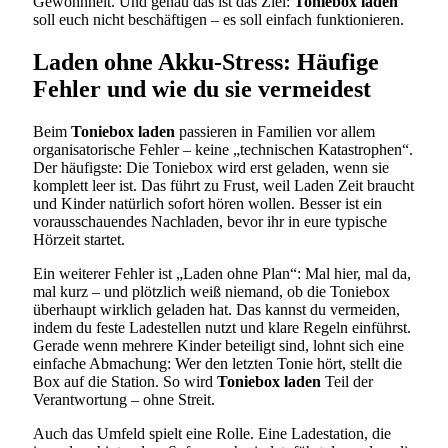
Gewohnheit. Und genau das ist das Ziel:
Toniebox laden
soll euch nicht beschäftigen – es soll einfach funktionieren.
Laden ohne Akku-Stress: Häufige
Fehler und wie du sie vermeidest
Beim
Toniebox laden
passieren in Familien vor allem
organisatorische Fehler – keine „technischen Katastrophen“.
Der häufigste: Die Toniebox wird erst geladen, wenn sie
komplett leer ist. Das führt zu Frust, weil Laden Zeit braucht
und Kinder natürlich sofort hören wollen. Besser ist ein
vorausschauendes Nachladen, bevor ihr in eure typische
Hörzeit startet.
Ein weiterer Fehler ist „Laden ohne Plan“: Mal hier, mal da,
mal kurz – und plötzlich weiß niemand, ob die Toniebox
überhaupt wirklich geladen hat. Das kannst du vermeiden,
indem du feste Ladestellen nutzt und klare Regeln einführst.
Gerade wenn mehrere Kinder beteiligt sind, lohnt sich eine
einfache Abmachung: Wer den letzten Tonie hört, stellt die
Box auf die Station. So wird
Toniebox laden
Teil der
Verantwortung – ohne Streit.
Auch das Umfeld spielt eine Rolle. Eine Ladestation, die