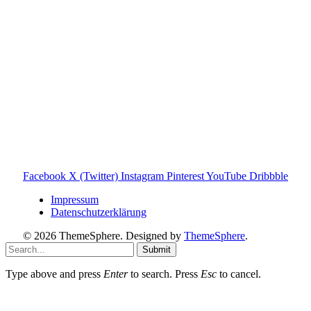
gehören ihren jeweiligen Rechteinhabern. Hinweis: Weitere
Informationen findest du auf der offiziellen Website der
Tonies GmbH
.
Toniebox-ratgeber.de ist dein unabhängiger Eltern-Ratgeber
rund um die Toniebox: Kaufberatung, Tonies-
Empfehlungen, Problemlösungen und praktische Tipps für
den Familienalltag. Alle Inhalte sind verständlich, praxisnah
und darauf ausgelegt, dir schnelle Antworten und klare
Entscheidungen zu ermöglichen.
Hinweis zu Affiliate-Links
Einige Links auf dieser Website sind Affiliate-Links. Wenn
du darüber etwas kaufst, erhalte ich ggf. eine kleine
Provision – für dich bleibt der Preis gleich. Damit unterstützt
du den Betrieb und Erhalt von Toniebox-Ratgeber.de.
Facebook
X (Twitter)
Instagram
Pinterest
YouTube
Dribbble
Impressum
Datenschutzerklärung
© 2026 ThemeSphere. Designed by
ThemeSphere
.
Submit
Type above and press
Enter
to search. Press
Esc
to cancel.