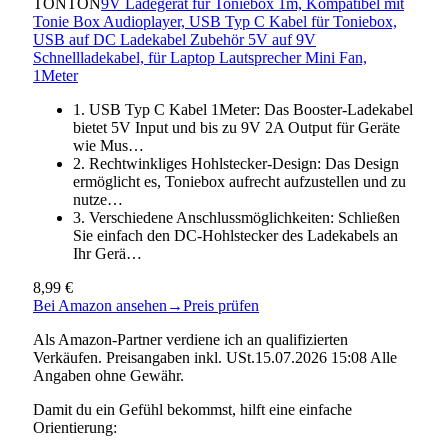
TONTON
9V Ladegerät für Toniebox 1m, Kompatibel mit
Tonie Box Audioplayer, USB Typ C Kabel für Toniebox,
USB auf DC Ladekabel Zubehör 5V auf 9V
Schnellladekabel, für Laptop Lautsprecher Mini Fan,
1Meter
1. USB Typ C Kabel 1Meter: Das Booster-Ladekabel
bietet 5V Input und bis zu 9V 2A Output für Geräte
wie Mus…
2. Rechtwinkliges Hohlstecker-Design: Das Design
ermöglicht es, Toniebox aufrecht aufzustellen und zu
nutze…
3. Verschiedene Anschlussmöglichkeiten: Schließen
Sie einfach den DC-Hohlstecker des Ladekabels an
Ihr Gerä…
8,99 €
Bei Amazon ansehen
→
Preis prüfen
Als Amazon-Partner verdiene ich an qualifizierten
Verkäufen. Preisangaben inkl. USt.15.07.2026 15:08 Alle
Angaben ohne Gewähr.
Damit du ein Gefühl bekommst, hilft eine einfache
Orientierung: