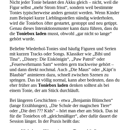
Nicht jeder Tonie belastet den Akku gleich – nicht, weil die
Figur selbst „mehr Strom frisst“, sondern weil bestimmte
Tonies typischerweise anders genutzt werden. Wenn Kinder
zum Beispiel kurze Lieblingsstellen ständig wiederholen,
wird die Toniebox öfter gestartet, gestoppt und neu getippt.
Genau dieses Interaktionsmuster kann dazu führen, dass du
die
Toniebox laden
musst, obwohl „gar nicht so lange“
gehört wurde.
Beliebte Wiederhol-Tonies sind häufig Figuren und Serien
mit kurzen Tracks oder Songs. Klassiker wie „Bibi und
Tina“, „Disney: Die Eiskönigin“, „Paw Patrol“ oder
„Feuerwehrmann Sam“ werden gern trackweise gehört –
und dann direkt nochmal. Auch „Die Maus“ oder „Käpt’n
Blaubär“ animieren dazu, schnell zwischen Szenen zu
springen. Das ist völlig normal, kann aber bedeuten, dass du
eher früher ans
Toniebox laden
denken solltest als bei
einem Tonie, der am Stück durchläuft.
Bei längeren Geschichten – etwa „Benjamin Blümchen“
(lange Erzählungen), „Die Schule der magischen Tiere“
oder „Die drei ??? Kids“ – hört man eher am Stück. Das ist
für die Toniebox oft „gleichmäßiger“, aber dafür dauert die
Session länger. In der Praxis heißt das: