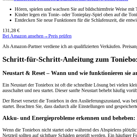
Hören, spielen und wachsen Sie auf bildschirmfreie Weise mi
Kinder legen ein Tonie- oder Tonieplay-Spiel oben auf die To
Entdecken Sie neue Funktionen für die Schlafenszeit, die en
131,28 €
Bei Amazon ansehen
→
Preis prüfen
Als Amazon-Partner verdiene ich an qualifizierten Verkäufen. Preis
Schritt-für-Schritt-Anleitung zum Toniebo
Neustart & Reset – Wann und wie funktionieren sie a
Ein Neustart der Toniebox ist oft die schnellste Lösung bei vielen k
ausschaltet und neu startet. Dieser sanfte Neustart behebt häufig vor
Der Reset versetzt die Toniebox in den Auslieferungszustand, was be
startet. Beachten Sie, dass dadurch alle Einstellungen und gespeicher
Akku- und Energieprobleme erkennen und beheben: L
Wenn die Toniebox nicht startet oder während des Abspielens plötzlich 
Netzteil sollten auf sichtbare Schäden geprüft werden. Ein häufiger F