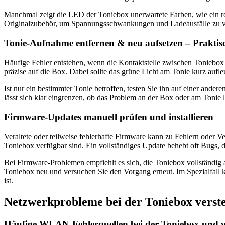
Manchmal zeigt die LED der Toniebox unerwartete Farben, wie ein ro
Originalzubehör, um Spannungsschwankungen und Ladeausfälle zu 
Tonie-Aufnahme entfernen & neu aufsetzen – Praktisc
Häufige Fehler entstehen, wenn die Kontaktstelle zwischen Toniebox u
präzise auf die Box. Dabei sollte das grüne Licht am Tonie kurz aufle
Ist nur ein bestimmter Tonie betroffen, testen Sie ihn auf einer and
lässt sich klar eingrenzen, ob das Problem an der Box oder am Tonie l
Firmware-Updates manuell prüfen und installieren
Veraltete oder teilweise fehlerhafte Firmware kann zu Fehlern oder 
Toniebox verfügbar sind. Ein vollständiges Update behebt oft Bugs, 
Bei Firmware-Problemen empfiehlt es sich, die Toniebox vollständig 
Toniebox neu und versuchen Sie den Vorgang erneut. Im Spezialfall 
ist.
Netzwerkprobleme bei der Toniebox verst
Häufige WLAN-Fehlerquellen bei der Toniebox und wi