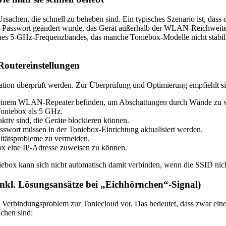
sachen, die schnell zu beheben sind. Ein typisches Szenario ist, das
-Passwort geändert wurde, das Gerät außerhalb der WLAN-Reichweite 
ines 5-GHz-Frequenzbandes, das manche Toniebox-Modelle nicht stabil
Routereinstellungen
tion überprüft werden. Zur Überprüfung und Optimierung empfiehlt sic
r einem WLAN-Repeater befinden, um Abschattungen durch Wände zu 
Toniebox als 5 GHz.
tiv sind, die Geräte blockieren können.
t müssen in der Toniebox-Einrichtung aktualisiert werden.
litätsprobleme zu vermeiden.
ox eine IP-Adresse zuweisen zu können.
niebox kann sich nicht automatisch damit verbinden, wenn die SSID nicht
inkl. Lösungsansätze bei „Eichhörnchen“-Signal)
in Verbindungsproblem zur Toniecloud vor. Das bedeutet, dass zwar ei
achen sind: