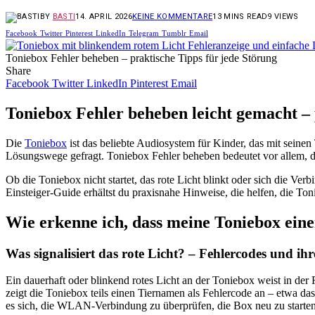
BY
BASTI
14. APRIL 2026
KEINE KOMMENTARE
13 MINS READ
9
VIEWS
Facebook
Twitter
Pinterest
LinkedIn
Telegram
Tumblr
Email
Toniebox Fehler beheben – praktische Tipps für jede Störung
Share
Facebook
Twitter
LinkedIn
Pinterest
Email
Toniebox Fehler beheben leicht gemacht – 
Die
Toniebox
ist das beliebte Audiosystem für Kinder, das mit seine
Lösungswege gefragt. Toniebox Fehler beheben bedeutet vor allem, di
Ob die Toniebox nicht startet, das rote Licht blinkt oder sich die Ve
Einsteiger-Guide erhältst du praxisnahe Hinweise, die helfen, die To
Wie erkenne ich, dass meine Toniebox eine
Was signalisiert das rote Licht? – Fehlercodes und i
Ein dauerhaft oder blinkend rotes Licht an der Toniebox weist in der
zeigt die Toniebox teils einen Tiernamen als Fehlercode an – etwa da
es sich, die WLAN-Verbindung zu überprüfen, die Box neu zu start