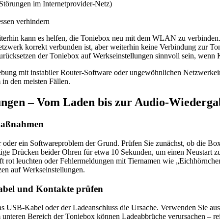
Störungen im Internetprovider-Netz)
ssen verhindern
iterhin kann es helfen, die Toniebox neu mit dem WLAN zu verbinden. Is
zwerk korrekt verbunden ist, aber weiterhin keine Verbindung zur Toni
urücksetzen der Toniebox auf Werkseinstellungen sinnvoll sein, wenn 
gebung mit instabiler Router-Software oder ungewöhnlichen Netzwerkeins
 in den meisten Fällen.
sungen – Vom Laden bis zur Audio-Wiederga
tmaßnahmen
eer oder ein Softwareproblem der Grund. Prüfen Sie zunächst, ob die B
ichzeitige Drücken beider Ohren für etwa 10 Sekunden, um einen Neustart 
haft rot leuchten oder Fehlermeldungen mit Tiernamen wie „Eichhörnch
tzen auf Werkseinstellungen.
Kabel und Kontakte prüfen
 das USB-Kabel oder der Ladeanschluss die Ursache. Verwenden Sie auss
 unteren Bereich der Toniebox können Ladeabbrüche verursachen – rei