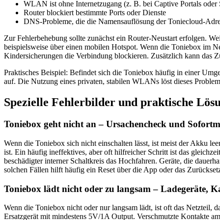
WLAN ist ohne Internetzugang (z. B. bei Captive Portals oder 
Router blockiert bestimmte Ports oder Dienste
DNS-Probleme, die die Namensauflösung der Toniecloud-Adre
Zur Fehlerbehebung sollte zunächst ein Router-Neustart erfolgen. We
beispielsweise über einen mobilen Hotspot. Wenn die Toniebox im Net
Kindersicherungen die Verbindung blockieren. Zusätzlich kann das Z
Praktisches Beispiel: Befindet sich die Toniebox häufig in einer Um
auf. Die Nutzung eines privaten, stabilen WLANs löst dieses Problem
Spezielle Fehlerbilder und praktische Lö
Toniebox geht nicht an – Ursachencheck und Sofor
Wenn die Toniebox sich nicht einschalten lässt, ist meist der Akku l
ist. Ein häufig ineffektives, aber oft hilfreicher Schritt ist das gle
beschädigter interner Schaltkreis das Hochfahren. Geräte, die dauer
solchen Fällen hilft häufig ein Reset über die App oder das Zurückse
Toniebox lädt nicht oder zu langsam – Ladegeräte, 
Wenn die Toniebox nicht oder nur langsam lädt, ist oft das Netzteil,
Ersatzgerät mit mindestens 5V/1A Output. Verschmutzte Kontakte am