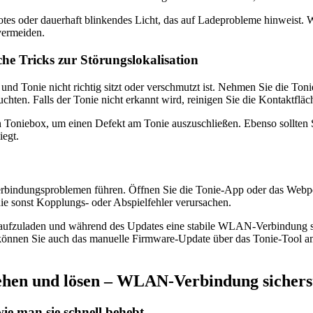
tes oder dauerhaft blinkendes Licht, das auf Ladeprobleme hinweist.
vermeiden.
he Tricks zur Störungslokalisation
nd Tonie nicht richtig sitzt oder verschmutzt ist. Nehmen Sie die Ton
uchten. Falls der Tonie nicht erkannt wird, reinigen Sie die Kontaktflä
eren Toniebox, um einen Defekt am Tonie auszuschließen. Ebenso sollten
iegt.
Verbindungsproblemen führen. Öffnen Sie die Tonie-App oder das Webpor
die sonst Kopplungs- oder Abspielfehler verursachen.
aufzuladen und während des Updates eine stabile WLAN-Verbindung sich
können Sie auch das manuelle Firmware-Update über das Tonie-Tool am 
ehen und lösen – WLAN-Verbindung sichers
e man sie schnell behebt