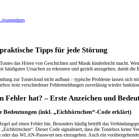
praktische Tipps für jede Störung
n Tonies das Hören von Geschichten und Musik kinderleicht macht. Wenn 
e häufigsten Ursachen zu erkennen und gezielt anzugehen, damit die Box
rbindung zur Toniecloud nicht aufbaut – typische Probleme lassen sich m
niebox trotz verschiedener Fehlermeldungen zuverlässig wieder funktio
n Fehler hat? – Erste Anzeichen und Bedeu
hre Bedeutungen (inkl. „Eichhörnchen“-Code erklärt)
 Regel auf einen Fehler hin. Besonders häufig betrifft das Verbindungs
s „Eichhörnchen“. Dieser Code signalisiert, dass die Toniebox keine Ve
en oder das WLAN-Passwort neu einzugeben. Auch ein vorübergehender