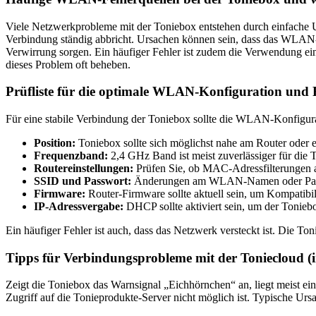
Viele Netzwerkprobleme mit der Toniebox entstehen durch einfache Ur
Verbindung ständig abbricht. Ursachen können sein, dass das WLAN
Verwirrung sorgen. Ein häufiger Fehler ist zudem die Verwendung e
dieses Problem oft beheben.
Prüfliste für die optimale WLAN-Konfiguration und 
Für eine stabile Verbindung der Toniebox sollte die WLAN-Konfigura
Position:
Toniebox sollte sich möglichst nahe am Router ode
Frequenzband:
2,4 GHz Band ist meist zuverlässiger für die 
Routereinstellungen:
Prüfen Sie, ob MAC-Adressfilterungen ak
SSID und Passwort:
Änderungen am WLAN-Namen oder Passwor
Firmware:
Router-Firmware sollte aktuell sein, um Kompatibi
IP-Adressvergabe:
DHCP sollte aktiviert sein, um der Tonieb
Ein häufiger Fehler ist auch, dass das Netzwerk versteckt ist. Die To
Tipps für Verbindungsprobleme mit der Toniecloud (
Zeigt die Toniebox das Warnsignal „Eichhörnchen“ an, liegt meist e
Zugriff auf die Tonieprodukte-Server nicht möglich ist. Typische Urs