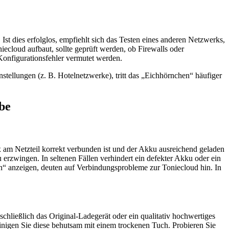
t dies erfolglos, empfiehlt sich das Testen eines anderen Netzwerks,
ecloud aufbaut, sollte geprüft werden, ob Firewalls oder
Konfigurationsfehler vermutet werden.
tellungen (z. B. Hotelnetzwerke), tritt das „Eichhörnchen“ häufiger
be
ox am Netzteil korrekt verbunden ist und der Akku ausreichend geladen
zu erzwingen. In seltenen Fällen verhindert ein defekter Akku oder ein
en“ anzeigen, deuten auf Verbindungsprobleme zur Toniecloud hin. In
chließlich das Original-Ladegerät oder ein qualitativ hochwertiges
nigen Sie diese behutsam mit einem trockenen Tuch. Probieren Sie