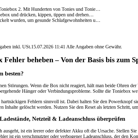
t Toniebox 2. Mit Hunderten von Tonies und Tonie…
niebox und drücken, kippen, tippen und drehen…
twickelt wurden, um gesunde Schlafgewohnheiten u…
angaben inkl. USt.15.07.2026 11:41 Alle Angaben ohne Gewähr.
x Fehler beheben – Von der Basis bis zum Sp
m besten?
leinen Störungen. Wenn die Box nicht reagiert, hält man beide Ohren de
übergehende Hänger oder Verbindungsprobleme. Sollte die Toniebox weiter
i hartnäckigen Fehlern sinnvoll ist. Dabei halten Sie den Powerknopf s
ten Inhalte gelöscht werden. Nutzen Sie den Reset als letzten Schritt, 
adestände, Netzteil & Ladeanschluss überprüfen
ausgeht, ist ein leerer oder defekter Akku oft die Ursache. Stellen Sie
ehler ist ein verschmutzter oder verbogener Ladeanschluss, der den Kont