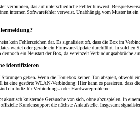
ter verbunden, das auf unterschiedliche Fehler hinweist. Beispielswei
en internen Softwarefehler verweist. Unabhängig vom Muster ist ein ro
ehlermeldung?
eist kein Fehlerzeichen dar. Es signalisiert oft, dass die Box im Ver
dates wartet oder gerade ein Firmware-Update durchführt. In solchen Si
h dennoch ein Neustart der Box, da vereinzelt Verbindungsabbrüche au
 identifizieren
Störungen geben. Wenn die Toniebox keinen Ton abspielt, obwohl eine T
ll ist eine gestörte WLAN-Verbindung: Hier kann es passieren, dass die 
sind ein Indiz für Verbindungs- oder Hardwareprobleme.
bt akustisch knisternde Geräusche von sich, ohne abzuspielen. In einem
offizielle Kundensupport die nächste Anlaufstelle. Insgesamt signalis