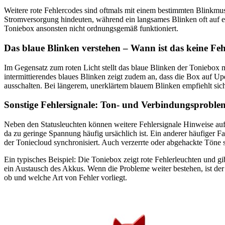
Weitere rote Fehlercodes sind oftmals mit einem bestimmten Blinkmus
Stromversorgung hindeuten, während ein langsames Blinken oft auf ein
Toniebox ansonsten nicht ordnungsgemäß funktioniert.
Das blaue Blinken verstehen – Wann ist das keine F
Im Gegensatz zum roten Licht stellt das blaue Blinken der Toniebox m
intermittierendes blaues Blinken zeigt zudem an, dass die Box auf Up
ausschalten. Bei längerem, unerklärtem blauem Blinken empfiehlt sic
Sonstige Fehlersignale: Ton- und Verbindungsprobleme
Neben den Statusleuchten können weitere Fehlersignale Hinweise auf 
da zu geringe Spannung häufig ursächlich ist. Ein anderer häufiger Fa
der Toniecloud synchronisiert. Auch verzerrte oder abgehackte Töne 
Ein typisches Beispiel: Die Toniebox zeigt rote Fehlerleuchten und gi
ein Austausch des Akkus. Wenn die Probleme weiter bestehen, ist der 
ob und welche Art von Fehler vorliegt.