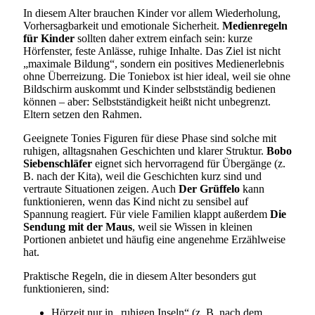
In diesem Alter brauchen Kinder vor allem Wiederholung,
Vorhersagbarkeit und emotionale Sicherheit.
Medienregeln
für Kinder
sollten daher extrem einfach sein: kurze
Hörfenster, feste Anlässe, ruhige Inhalte. Das Ziel ist nicht
„maximale Bildung“, sondern ein positives Medienerlebnis
ohne Überreizung. Die Toniebox ist hier ideal, weil sie ohne
Bildschirm auskommt und Kinder selbstständig bedienen
können – aber: Selbstständigkeit heißt nicht unbegrenzt.
Eltern setzen den Rahmen.
Geeignete Tonies Figuren für diese Phase sind solche mit
ruhigen, alltagsnahen Geschichten und klarer Struktur.
Bobo
Siebenschläfer
eignet sich hervorragend für Übergänge (z.
B. nach der Kita), weil die Geschichten kurz sind und
vertraute Situationen zeigen. Auch
Der Grüffelo
kann
funktionieren, wenn das Kind nicht zu sensibel auf
Spannung reagiert. Für viele Familien klappt außerdem
Die
Sendung mit der Maus
, weil sie Wissen in kleinen
Portionen anbietet und häufig eine angenehme Erzählweise
hat.
Praktische Regeln, die in diesem Alter besonders gut
funktionieren, sind:
Hörzeit nur in „ruhigen Inseln“ (z. B. nach dem