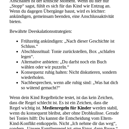
Abschalten ist der kritische Moment. Wenn du hier nur
„Stopp“ sagst, fühlt es sich für das Kind wie Entzug an.
Wenn du dagegen Übergänge baust, wird es leichter:
ankündigen, gemeinsam beenden, eine Anschlussaktivität
bieten.
Bewährte Deeskalationsstrategien:
Frühzeitig ankündigen: „Nach dieser Geschichte ist
Schluss.“
Abschlussritual: Tonie zurückstellen, Box „schlafen
legen“.
Alternative anbieten: „Du darfst noch ein Buch
wählen oder wir puzzeln.“
Konsequenz ruhig halten: Nicht diskutieren, sondern
wiederholen.
Nachbesprechen, wenn alle ruhig sind: „Was hat dich
so wütend gemacht?“
Wenn dein Kind Regelbrüche testet, ist das kein Zeichen,
dass die Regel schlecht ist. Es ist ein Zeichen, dass die
Regel wichtig ist.
Medienregeln für Kinder
werden stabil,
wenn du konsequent bleibst, aber ohne Drohkulisse. Gerade
bei Tonies hilft: Du kannst die Entscheidung vom Eltern-
Kind-Konflikt entkoppeln. Nicht „Ich nehme dir das weg“,
sondern „Unsere Familienregel ist: eine Figur, dann Pause.“