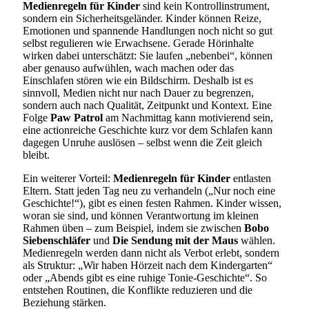
Medienregeln für Kinder
sind kein Kontrollinstrument,
sondern ein Sicherheitsgeländer. Kinder können Reize,
Emotionen und spannende Handlungen noch nicht so gut
selbst regulieren wie Erwachsene. Gerade Hörinhalte
wirken dabei unterschätzt: Sie laufen „nebenbei“, können
aber genauso aufwühlen, wach machen oder das
Einschlafen stören wie ein Bildschirm. Deshalb ist es
sinnvoll, Medien nicht nur nach Dauer zu begrenzen,
sondern auch nach Qualität, Zeitpunkt und Kontext. Eine
Folge
Paw Patrol
am Nachmittag kann motivierend sein,
eine actionreiche Geschichte kurz vor dem Schlafen kann
dagegen Unruhe auslösen – selbst wenn die Zeit gleich
bleibt.
Ein weiterer Vorteil:
Medienregeln für Kinder
entlasten
Eltern. Statt jeden Tag neu zu verhandeln („Nur noch eine
Geschichte!“), gibt es einen festen Rahmen. Kinder wissen,
woran sie sind, und können Verantwortung im kleinen
Rahmen üben – zum Beispiel, indem sie zwischen
Bobo
Siebenschläfer
und
Die Sendung mit der Maus
wählen.
Medienregeln werden dann nicht als Verbot erlebt, sondern
als Struktur: „Wir haben Hörzeit nach dem Kindergarten“
oder „Abends gibt es eine ruhige Tonie-Geschichte“. So
entstehen Routinen, die Konflikte reduzieren und die
Beziehung stärken.