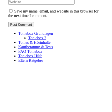
Save my name, email, and website in this browser for
the next time I comment.
Toniebox Grundlagen
Toniebox 2
Tonies & Hörinhalte
Kaufberatung & Tests
FAQ Toniebox
Toniebox Hilfe
Eltern Ratgeber
Toniebox-Ratgeber.de ist ein unabhängiger Ratgeber und
steht in keiner geschäftlichen oder organisatorischen
Verbindung zur Tonies GmbH. Alle genannten Marken- und
Produktnamen dienen ausschließlich der Information und
gehören ihren jeweiligen Rechteinhabern. Hinweis: Weitere
Informationen findest du auf der offiziellen Website der
Tonies GmbH
.
Toniebox-ratgeber.de ist dein unabhängiger Eltern-Ratgeber
rund um die Toniebox: Kaufberatung, Tonies-
Empfehlungen, Problemlösungen und praktische Tipps für