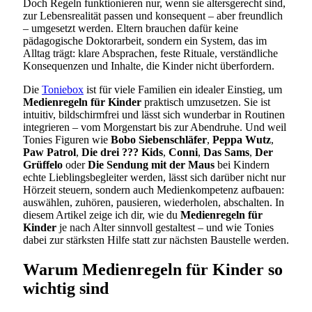
Doch Regeln funktionieren nur, wenn sie altersgerecht sind,
zur Lebensrealität passen und konsequent – aber freundlich
– umgesetzt werden. Eltern brauchen dafür keine
pädagogische Doktorarbeit, sondern ein System, das im
Alltag trägt: klare Absprachen, feste Rituale, verständliche
Konsequenzen und Inhalte, die Kinder nicht überfordern.
Die
Toniebox
ist für viele Familien ein idealer Einstieg, um
Medienregeln für Kinder
praktisch umzusetzen. Sie ist
intuitiv, bildschirmfrei und lässt sich wunderbar in Routinen
integrieren – vom Morgenstart bis zur Abendruhe. Und weil
Tonies Figuren wie
Bobo Siebenschläfer
,
Peppa Wutz
,
Paw Patrol
,
Die drei ??? Kids
,
Conni
,
Das Sams
,
Der
Grüffelo
oder
Die Sendung mit der Maus
bei Kindern
echte Lieblingsbegleiter werden, lässt sich darüber nicht nur
Hörzeit steuern, sondern auch Medienkompetenz aufbauen:
auswählen, zuhören, pausieren, wiederholen, abschalten. In
diesem Artikel zeige ich dir, wie du
Medienregeln für
Kinder
je nach Alter sinnvoll gestaltest – und wie Tonies
dabei zur stärksten Hilfe statt zur nächsten Baustelle werden.
Warum Medienregeln für Kinder so
wichtig sind