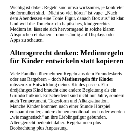
Wichtig ist dabei: Regeln sind umso wirksamer, je konkreter
sie formuliert sind. „Nicht so viel hören“ ist vage. „Nach
dem Abendessen eine Tonie-Figur, danach Box aus“ ist klar.
Und weil die Toniebox ein haptisches, kindgerechtes
Medium ist, lässt sie sich hervorragend in solche klaren
Absprachen einbauen – ohne ständig auf Displays oder
Apps zu schauen.
Altersgerecht denken: Medienregeln
für Kinder entwickeln statt kopieren
Viele Familien übernehmen Regeln aus dem Freundeskreis
oder aus Ratgebern – doch
Medienregeln für Kinder
müssen zur Entwicklung deines Kindes passen. Ein
dreijähriges Kind braucht eine andere Begleitung als ein
Grundschulkind. Entscheidend sind nicht nur Jahre, sondern
auch Temperament, Tagesform und Alltagssituation.
Manche Kinder kommen nach einer Stunde Hörspiel
entspannt runter, andere drehen emotional hoch oder werden
„wie magnetisch“ an ihre Lieblingsfigur gebunden.
Altersgerecht bedeutet daher: Regelrahmen plus
Beobachtung plus Anpassung.