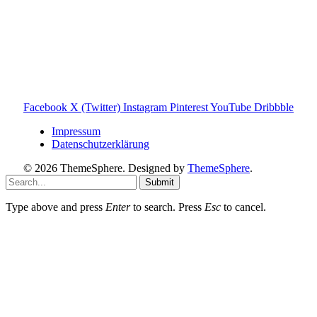
den Familienalltag. Alle Inhalte sind verständlich, praxisnah
und darauf ausgelegt, dir schnelle Antworten und klare
Entscheidungen zu ermöglichen.
Hinweis zu Affiliate-Links
Einige Links auf dieser Website sind Affiliate-Links. Wenn
du darüber etwas kaufst, erhalte ich ggf. eine kleine
Provision – für dich bleibt der Preis gleich. Damit unterstützt
du den Betrieb und Erhalt von Toniebox-Ratgeber.de.
Facebook
X (Twitter)
Instagram
Pinterest
YouTube
Dribbble
Impressum
Datenschutzerklärung
© 2026 ThemeSphere. Designed by
ThemeSphere
.
Submit
Type above and press
Enter
to search. Press
Esc
to cancel.