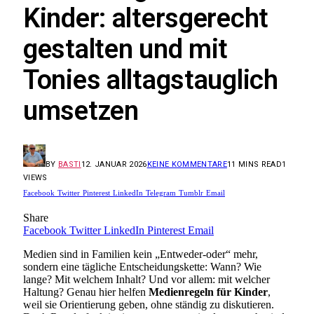
Kinder: altersgerecht
gestalten und mit
Tonies alltagstauglich
umsetzen
BY
BASTI
12. JANUAR 2026
KEINE KOMMENTARE
11 MINS READ
1
VIEWS
Facebook
Twitter
Pinterest
LinkedIn
Telegram
Tumblr
Email
Share
Facebook
Twitter
LinkedIn
Pinterest
Email
Medien sind in Familien kein „Entweder-oder“ mehr,
sondern eine tägliche Entscheidungskette: Wann? Wie
lange? Mit welchem Inhalt? Und vor allem: mit welcher
Haltung? Genau hier helfen
Medienregeln für Kinder
,
weil sie Orientierung geben, ohne ständig zu diskutieren.