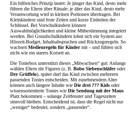
Ein hilfreiches Prinzip lautet: Je jünger das Kind, desto mehr
führen die Eltern über Rituale; je älter das Kind, desto mehr
Verantwortung wird in kleinen Portionen übertragen. Bei
Kleinkindern sind feste Zeiten und kurze Einheiten der
Schlüssel. Bei Vorschulkindern können
Auswahlmöglichkeiten und kleine Mitbestimmung integriert
werden. Bei Grundschulkindern lohnt sich ein System aus
Hörzeit-Budget, Inhaltsabsprachen und Rückzugsregeln. So
wachsen
Medienregeln für Kinder
mit – und fühlen sich
nicht wie ein starres Korsett an.
Die Toniebox unterstützt dieses „Mitwachsen“ gut: Anfangs
wählen Eltern die Figuren (z. B.
Bobo Siebenschläfer
oder
Der Grüffelo
), später darf das Kind zwischen mehreren
passenden Tonies entscheiden. Mit zunehmendem Alter
können auch längere Inhalte wie
Die drei ??? Kids
oder
wissensorientierte Tonies wie
Die Sendung mit der Maus
Platz bekommen – solange Zeitfenster und Tageszeiten
sinnvoll bleiben. Entscheidend ist, dass die Regel nicht nur
„weniger“ bedeutet, sondern „passender“.