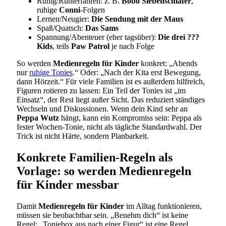
Ruhig/Runterfahren: z. B.
Bobo Siebenschläfer
,
ruhige
Conni
-Folgen
Lernen/Neugier:
Die Sendung mit der Maus
Spaß/Quatsch:
Das Sams
Spannung/Abenteuer (eher tagsüber):
Die drei ???
Kids
, teils
Paw Patrol
je nach Folge
So werden
Medienregeln für Kinder
konkret: „Abends
nur
ruhige Tonies
.“ Oder: „Nach der Kita erst Bewegung,
dann Hörzeit.“ Für viele Familien ist es außerdem hilfreich,
Figuren rotieren zu lassen: Ein Teil der Tonies ist „im
Einsatz“, der Rest liegt außer Sicht. Das reduziert ständiges
Wechseln und Diskussionen. Wenn dein Kind sehr an
Peppa Wutz
hängt, kann ein Kompromiss sein: Peppa als
fester Wochen-Tonie, nicht als tägliche Standardwahl. Der
Trick ist nicht Härte, sondern Planbarkeit.
Konkrete Familien-Regeln als
Vorlage: so werden Medienregeln
für Kinder messbar
Damit
Medienregeln für Kinder
im Alltag funktionieren,
müssen sie beobachtbar sein. „Benehm dich“ ist keine
Regel; „Toniebox aus nach einer Figur“ ist eine Regel.