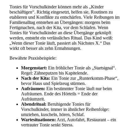
Tonies für Vorschulkinder können mehr als „Kinder
beschäftigen“. Richtig eingesetzt, helfen sie, Routinen zu
etablieren und Konflikte zu entschärfen. Viele Reibungen im
Familienalltag entstehen an Übergängen: morgens beim
Fertigmachen, nach der Kita, vor dem Schlafen. Wenn
Tonies für Vorschulkinder an diese Übergänge geknüpft
werden, entsteht ein verlässliches Ritual. Das Kind weiß:
„Wenn dieser Tonie läuft, passiert als Nächstes X.“ Das
wirkt oft besser als zehn Ermahnungen.
Bewährte Praxisbeispiele:
Morgenstart:
Ein fröhlicher Tonie als „Startsignal“.
Regel: Zähneputzen bis Kapitelende.
Nach der Kita:
Ein Tonie zur „Runterkomm-Phase“,
bevor Haus und Spielzeug stürmen.
Aufräumen:
Ein bestimmter Tonie läuft nur beim
Aufräumen. Ende des Hörteils = Ende der
Aufräumzeit.
Abendritual:
Beruhigende Tonies für
Vorschulkinder, immer in ähnlicher Reihenfolge:
umziehen, kuscheln, hören, Schlaf.
Wartesituationen:
Arzt, Autofahrt, Restaurant – ein
vertrauter Tonie senkt Stress.