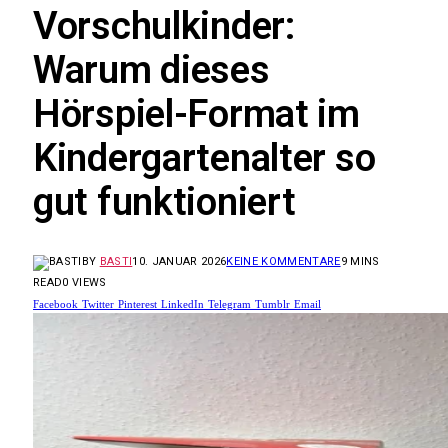
Vorschulkinder:
Warum dieses
Hörspiel-Format im
Kindergartenalter so
gut funktioniert
BY
BASTI
10. JANUAR 2026
KEINE KOMMENTARE
9 MINS
READ
0
VIEWS
Facebook
Twitter
Pinterest
LinkedIn
Telegram
Tumblr
Email