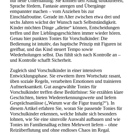
nur nette Unterhaltung: Sie können den Alltag strukturieren,
Sprache fördern, Fantasie anregen und Übergänge
entspannter machen – vom Anziehen bis zur
Einschlafroutine. Gerade im Alter zwischen etwa drei und
sechs Jahren wächst der Wunsch nach Selbstständigkeit.
Kinder möchten Dinge „alleine“ können, Entscheidungen
treffen und ihre Lieblingsgeschichten immer wieder hören.
Genau hier punkten Tonies für Vorschulkinder: Die
Bedienung ist intuitiv, das haptische Prinzip mit Figuren ist
greifbar, und das Kind steuert Tempo sowie
Wiederholungen selbst. Das fühlt sich nach Kontrolle an –
und Kontrolle schafft Sicherheit.
Zugleich sind Vorschulkinder in einer intensiven
Entwicklungsphase. Sie erweitern ihren Wortschatz rasant,
üben soziale Regeln, verarbeiten Emotionen und trainieren
Aufmerksamkeit. Gut ausgewählte Tonies für
Vorschulkinder treffen diese Bedürfnisse: Sie erzählen klare
Geschichten, bieten Wiedererkennungswerte und liefern
Gesprächsanlässe („Warum war die Figur traurig?“). In
diesem Artikel erfahren Sie, woran Sie passende Tonies für
Vorschulkinder erkennen, welche Inhalte sich besonders
lohnen, wie Sie eine sinnvolle Auswahl aufbauen und wie
Tonies im Familienalltag echten Mehrwert liefern – ohne
Reizüberflutung und ohne endloses Chaos im Regal.