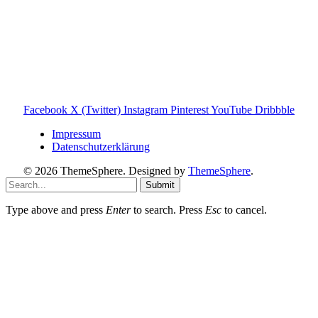
den Familienalltag. Alle Inhalte sind verständlich, praxisnah
und darauf ausgelegt, dir schnelle Antworten und klare
Entscheidungen zu ermöglichen.
Hinweis zu Affiliate-Links
Einige Links auf dieser Website sind Affiliate-Links. Wenn
du darüber etwas kaufst, erhalte ich ggf. eine kleine
Provision – für dich bleibt der Preis gleich. Damit unterstützt
du den Betrieb und Erhalt von Toniebox-Ratgeber.de.
Facebook
X (Twitter)
Instagram
Pinterest
YouTube
Dribbble
Impressum
Datenschutzerklärung
© 2026 ThemeSphere. Designed by
ThemeSphere
.
Submit
Type above and press
Enter
to search. Press
Esc
to cancel.