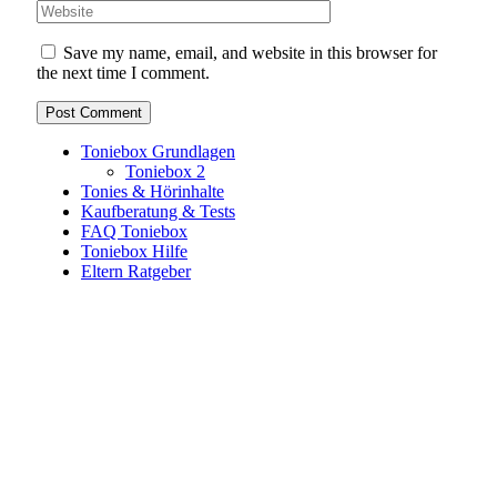
Save my name, email, and website in this browser for
the next time I comment.
Toniebox Grundlagen
Toniebox 2
Tonies & Hörinhalte
Kaufberatung & Tests
FAQ Toniebox
Toniebox Hilfe
Eltern Ratgeber
Toniebox-Ratgeber.de ist ein unabhängiger Ratgeber und
steht in keiner geschäftlichen oder organisatorischen
Verbindung zur Tonies GmbH. Alle genannten Marken- und
Produktnamen dienen ausschließlich der Information und
gehören ihren jeweiligen Rechteinhabern. Hinweis: Weitere
Informationen findest du auf der offiziellen Website der
Tonies GmbH
.
Toniebox-ratgeber.de ist dein unabhängiger Eltern-Ratgeber
rund um die Toniebox: Kaufberatung, Tonies-
Empfehlungen, Problemlösungen und praktische Tipps für