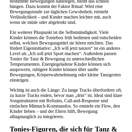
bestimmte Bewegungen nahelegen, bleibt das schnell
hängen. Dazu kommt der Faktor Ritual: Wird eine
Bewegungsrunde zur täglichen Gewohnheit, entsteht
Verlässlichkeit – und Kinder machen leichter mit, auch
wenn sie müde oder abgelenkt sind.
Ein weiterer Pluspunkt ist die Selbstständigkeit. Viele
Kinder können die Toniebox früh bedienen und entscheiden
selbst, welchen Bewegungstitel sie hören möchten. Das
fördert Eigeninitiative: „Ich will jetzt tanzen“ ist ein anderes
Level als „Ich soll jetzt Sport machen“. Außerdem passen
Tonies für Tanz & Bewegung zu unterschiedlichen
Temperamenten. Energiegeladene Kinder können sich
auspowern, ruhigere Kinder können über sanfte
Bewegungen, Körperwahrnehmung oder kleine Tanzgesten
einsteigen.
Wichtig ist auch die Länge: Zu lange Tracks überfordern oft,
zu kurze Tracks enden, bevor man „drin“ ist. Ideal sind klare
Songstrukturen mit Refrains, Call-and-Response und
einfachen Mitmach-Kommandos. So entsteht ein Flow, den
Kinder lieben – und der Eltern hilft, Bewegung
alltagstauglich zu integrieren.
Tonies-Figuren, die sich für Tanz &