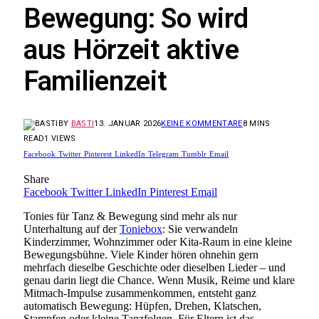
Bewegung: So wird
aus Hörzeit aktive
Familienzeit
BY
BASTI
13. JANUAR 2026
KEINE KOMMENTARE
8 MINS
READ
1
VIEWS
Facebook
Twitter
Pinterest
LinkedIn
Telegram
Tumblr
Email
Share
Facebook
Twitter
LinkedIn
Pinterest
Email
Tonies für Tanz & Bewegung sind mehr als nur
Unterhaltung auf der
Toniebox
: Sie verwandeln
Kinderzimmer, Wohnzimmer oder Kita-Raum in eine kleine
Bewegungsbühne. Viele Kinder hören ohnehin gern
mehrfach dieselbe Geschichte oder dieselben Lieder – und
genau darin liegt die Chance. Wenn Musik, Reime und klare
Mitmach-Impulse zusammenkommen, entsteht ganz
automatisch Bewegung: Hüpfen, Drehen, Klatschen,
Stampfen oder kleine Tanzfolgen. Für Eltern ist das