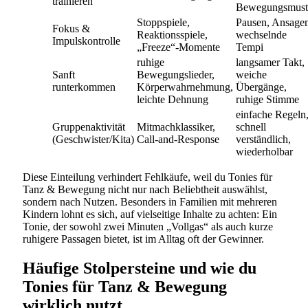
trainieren
Bewegungsmust
Stoppspiele,
Pausen, Ansagen
Fokus &
Reaktionsspiele,
wechselnde
Impulskontrolle
„Freeze“-Momente
Tempi
ruhige
langsamer Takt,
Sanft
Bewegungslieder,
weiche
runterkommen
Körperwahrnehmung,
Übergänge,
leichte Dehnung
ruhige Stimme
einfache Regeln
Gruppenaktivität
Mitmachklassiker,
schnell
(Geschwister/Kita)
Call-and-Response
verständlich,
wiederholbar
Diese Einteilung verhindert Fehlkäufe, weil du Tonies für
Tanz & Bewegung nicht nur nach Beliebtheit auswählst,
sondern nach Nutzen. Besonders in Familien mit mehreren
Kindern lohnt es sich, auf vielseitige Inhalte zu achten: Ein
Tonie, der sowohl zwei Minuten „Vollgas“ als auch kurze
ruhigere Passagen bietet, ist im Alltag oft der Gewinner.
Häufige Stolpersteine und wie du
Tonies für Tanz & Bewegung
wirklich nutzt