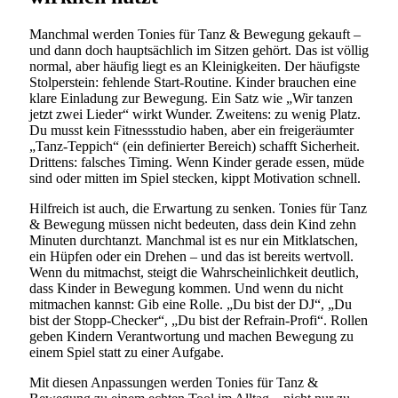
Manchmal werden Tonies für Tanz & Bewegung gekauft –
und dann doch hauptsächlich im Sitzen gehört. Das ist völlig
normal, aber häufig liegt es an Kleinigkeiten. Der häufigste
Stolperstein: fehlende Start-Routine. Kinder brauchen eine
klare Einladung zur Bewegung. Ein Satz wie „Wir tanzen
jetzt zwei Lieder“ wirkt Wunder. Zweitens: zu wenig Platz.
Du musst kein Fitnessstudio haben, aber ein freigeräumter
„Tanz-Teppich“ (ein definierter Bereich) schafft Sicherheit.
Drittens: falsches Timing. Wenn Kinder gerade essen, müde
sind oder mitten im Spiel stecken, kippt Motivation schnell.
Hilfreich ist auch, die Erwartung zu senken. Tonies für Tanz
& Bewegung müssen nicht bedeuten, dass dein Kind zehn
Minuten durchtanzt. Manchmal ist es nur ein Mitklatschen,
ein Hüpfen oder ein Drehen – und das ist bereits wertvoll.
Wenn du mitmachst, steigt die Wahrscheinlichkeit deutlich,
dass Kinder in Bewegung kommen. Und wenn du nicht
mitmachen kannst: Gib eine Rolle. „Du bist der DJ“, „Du
bist der Stopp-Checker“, „Du bist der Refrain-Profi“. Rollen
geben Kindern Verantwortung und machen Bewegung zu
einem Spiel statt zu einer Aufgabe.
Mit diesen Anpassungen werden Tonies für Tanz &