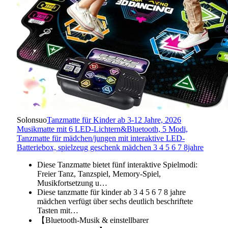
Solonsuo
Tanzmatte für Kinder ab 3-12 Jahre, 2026
Musikmatte mit 6 LED-Lichtern&Bluetooth, 5 Modi,
Tanzmatte für mädchen/jungen mit interaktive LED-
Batteriebox, spielzeug geschenk mädchen 3 4 5 6 7 8jahre
Diese Tanzmatte bietet fünf interaktive Spielmodi:
Freier Tanz, Tanzspiel, Memory-Spiel,
Musikfortsetzung u…
Diese tanzmatte für kinder ab 3 4 5 6 7 8 jahre
mädchen verfügt über sechs deutlich beschriftete
Tasten mit…
【Bluetooth-Musik & einstellbarer