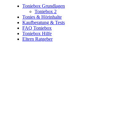
Toniebox Grundlagen
Toniebox 2
Tonies & Hörinhalte
Kaufberatung & Tests
FAQ Toniebox
Toniebox Hilfe
Eltern Ratgeber
Toniebox-Ratgeber.de ist ein unabhängiger Ratgeber und
steht in keiner geschäftlichen oder organisatorischen
Verbindung zur Tonies GmbH. Alle genannten Marken- und
Produktnamen dienen ausschließlich der Information und
gehören ihren jeweiligen Rechteinhabern. Hinweis: Weitere
Informationen findest du auf der offiziellen Website der
Tonies GmbH
.
Toniebox-ratgeber.de ist dein unabhängiger Eltern-Ratgeber
rund um die Toniebox: Kaufberatung, Tonies-
Empfehlungen, Problemlösungen und praktische Tipps für
den Familienalltag. Alle Inhalte sind verständlich, praxisnah
und darauf ausgelegt, dir schnelle Antworten und klare
Entscheidungen zu ermöglichen.
Hinweis zu Affiliate-Links
Einige Links auf dieser Website sind Affiliate-Links. Wenn
du darüber etwas kaufst, erhalte ich ggf. eine kleine