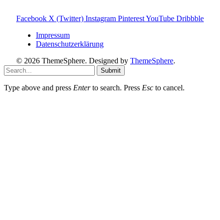
Provision – für dich bleibt der Preis gleich. Damit unterstützt
du den Betrieb und Erhalt von Toniebox-Ratgeber.de.
Facebook
X (Twitter)
Instagram
Pinterest
YouTube
Dribbble
Impressum
Datenschutzerklärung
© 2026 ThemeSphere. Designed by
ThemeSphere
.
Submit
Type above and press
Enter
to search. Press
Esc
to cancel.