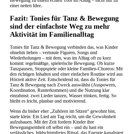
Bewegung zu einem echten Tool im Alltag – nicht nur zu
einer netten Idee.
Fazit: Tonies für Tanz & Bewegung
sind der einfachste Weg zu mehr
Aktivität im Familienalltag
Tonies für Tanz & Bewegung verbinden das, was Kinder
ohnehin lieben – vertraute Figuren, Songs und
Wiederholungen – mit dem, was im Alltag oft zu kurz
kommt: regelmäßige, spielerische Bewegung. Ob kurze
Tanzpausen, Stoppspiele oder kleine Familien-Choreos: Mit
den richtigen Inhalten und einer einfachen Routine wird aus
Hörzeit aktive Zeit. Entscheidend ist, dass du Tonies für
Tanz & Bewegung nach Zweck auswählst (Auspowern,
Koordination, Runterkommen) und die Nutzung klar
einrahmst: zwei Lieder tanzen, Wasser trinken, fertig. So
bleibt es leicht, planbar und motivierend.
Wenn du bisher eher „Zuhören im Sitzen“ gewohnt bist,
starte klein: Ein Lied am Tag reicht, um die Gewohnheit
aufzubauen. Mit der Zeit fordern Kinder ihre
Bewegungseinheit oft selbst ein – und du hast ein
verlässliches, bildschirmfreies Ritual, das Energie kanalisiert