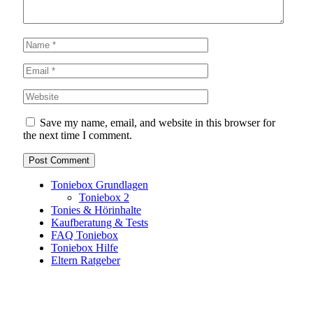
Save my name, email, and website in this browser for
the next time I comment.
Toniebox Grundlagen
Toniebox 2
Tonies & Hörinhalte
Kaufberatung & Tests
FAQ Toniebox
Toniebox Hilfe
Eltern Ratgeber
Toniebox-Ratgeber.de ist ein unabhängiger Ratgeber und
steht in keiner geschäftlichen oder organisatorischen
Verbindung zur Tonies GmbH. Alle genannten Marken- und