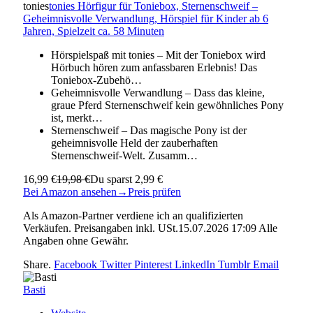
tonies
tonies Hörfigur für Toniebox, Sternenschweif –
Geheimnisvolle Verwandlung, Hörspiel für Kinder ab 6
Jahren, Spielzeit ca. 58 Minuten
Hörspielspaß mit tonies – Mit der Toniebox wird
Hörbuch hören zum anfassbaren Erlebnis! Das
Toniebox-Zubehö…
Geheimnisvolle Verwandlung – Dass das kleine,
graue Pferd Sternenschweif kein gewöhnliches Pony
ist, merkt…
Sternenschweif – Das magische Pony ist der
geheimnisvolle Held der zauberhaften
Sternenschweif-Welt. Zusamm…
16,99 €
19,98 €
Du sparst 2,99 €
Bei Amazon ansehen
→
Preis prüfen
Als Amazon-Partner verdiene ich an qualifizierten
Verkäufen. Preisangaben inkl. USt.15.07.2026 17:09 Alle
Angaben ohne Gewähr.
Share.
Facebook
Twitter
Pinterest
LinkedIn
Tumblr
Email
Basti