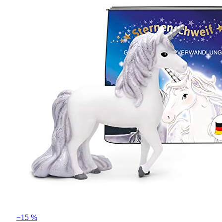
−15 %