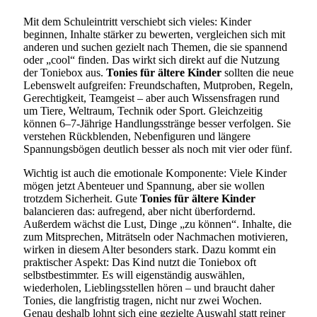
Mit dem Schuleintritt verschiebt sich vieles: Kinder
beginnen, Inhalte stärker zu bewerten, vergleichen sich mit
anderen und suchen gezielt nach Themen, die sie spannend
oder „cool“ finden. Das wirkt sich direkt auf die Nutzung
der Toniebox aus.
Tonies für ältere Kinder
sollten die neue
Lebenswelt aufgreifen: Freundschaften, Mutproben, Regeln,
Gerechtigkeit, Teamgeist – aber auch Wissensfragen rund
um Tiere, Weltraum, Technik oder Sport. Gleichzeitig
können 6–7-Jährige Handlungsstränge besser verfolgen. Sie
verstehen Rückblenden, Nebenfiguren und längere
Spannungsbögen deutlich besser als noch mit vier oder fünf.
Wichtig ist auch die emotionale Komponente: Viele Kinder
mögen jetzt Abenteuer und Spannung, aber sie wollen
trotzdem Sicherheit. Gute
Tonies für ältere Kinder
balancieren das: aufregend, aber nicht überfordernd.
Außerdem wächst die Lust, Dinge „zu können“. Inhalte, die
zum Mitsprechen, Miträtseln oder Nachmachen motivieren,
wirken in diesem Alter besonders stark. Dazu kommt ein
praktischer Aspekt: Das Kind nutzt die Toniebox oft
selbstbestimmter. Es will eigenständig auswählen,
wiederholen, Lieblingsstellen hören – und braucht daher
Tonies, die langfristig tragen, nicht nur zwei Wochen.
Genau deshalb lohnt sich eine gezielte Auswahl statt reiner