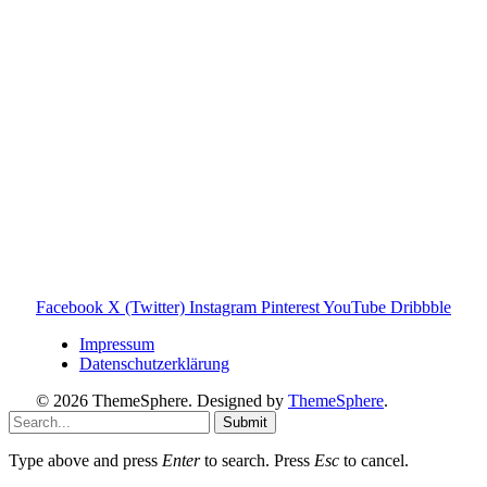
Produktnamen dienen ausschließlich der Information und
gehören ihren jeweiligen Rechteinhabern. Hinweis: Weitere
Informationen findest du auf der offiziellen Website der
Tonies GmbH
.
Toniebox-ratgeber.de ist dein unabhängiger Eltern-Ratgeber
rund um die Toniebox: Kaufberatung, Tonies-
Empfehlungen, Problemlösungen und praktische Tipps für
den Familienalltag. Alle Inhalte sind verständlich, praxisnah
und darauf ausgelegt, dir schnelle Antworten und klare
Entscheidungen zu ermöglichen.
Hinweis zu Affiliate-Links
Einige Links auf dieser Website sind Affiliate-Links. Wenn
du darüber etwas kaufst, erhalte ich ggf. eine kleine
Provision – für dich bleibt der Preis gleich. Damit unterstützt
du den Betrieb und Erhalt von Toniebox-Ratgeber.de.
Facebook
X (Twitter)
Instagram
Pinterest
YouTube
Dribbble
Impressum
Datenschutzerklärung
© 2026 ThemeSphere. Designed by
ThemeSphere
.
Submit
Type above and press
Enter
to search. Press
Esc
to cancel.