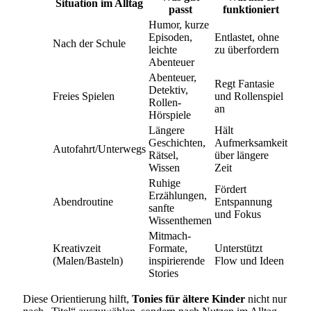
Situation im Alltag
passt
funktioniert
Humor, kurze
Episoden,
Entlastet, ohne
Nach der Schule
leichte
zu überfordern
Abenteuer
Abenteuer,
Regt Fantasie
Detektiv,
Freies Spielen
und Rollenspiel
Rollen-
an
Hörspiele
Längere
Hält
Geschichten,
Aufmerksamkeit
Autofahrt/Unterwegs
Rätsel,
über längere
Wissen
Zeit
Ruhige
Fördert
Erzählungen,
Abendroutine
Entspannung
sanfte
und Fokus
Wissenthemen
Mitmach-
Kreativzeit
Formate,
Unterstützt
(Malen/Basteln)
inspirierende
Flow und Ideen
Stories
Diese Orientierung hilft,
Tonies für ältere Kinder
nicht nur