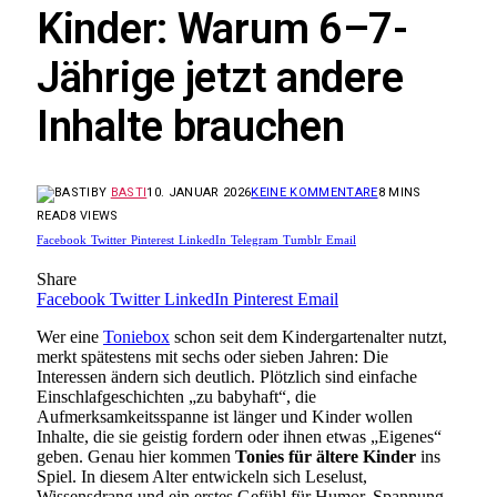
Kinder: Warum 6–7-
Jährige jetzt andere
Inhalte brauchen
BY
BASTI
10. JANUAR 2026
KEINE KOMMENTARE
8 MINS
READ
8
VIEWS
Facebook
Twitter
Pinterest
LinkedIn
Telegram
Tumblr
Email
Share
Facebook
Twitter
LinkedIn
Pinterest
Email
Wer eine
Toniebox
schon seit dem Kindergartenalter nutzt,
merkt spätestens mit sechs oder sieben Jahren: Die
Interessen ändern sich deutlich. Plötzlich sind einfache
Einschlafgeschichten „zu babyhaft“, die
Aufmerksamkeitsspanne ist länger und Kinder wollen
Inhalte, die sie geistig fordern oder ihnen etwas „Eigenes“
geben. Genau hier kommen
Tonies für ältere Kinder
ins
Spiel. In diesem Alter entwickeln sich Leselust,
Wissensdrang und ein erstes Gefühl für Humor, Spannung