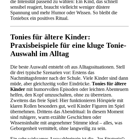
die Intensität passend zu wählen: Ein Kind, das schnell
sensibel reagiert, braucht vielleicht weniger düstere
Spannung und mehr Humor oder Wissen. So bleibt die
Toniebox ein positives Ritual.
Tonies für ältere Kinder:
Praxisbeispiele für eine kluge Tonie-
Auswahl im Alltag
Die beste Auswahl entsteht oft aus Alltagssituationen. Stell
dir drei typische Szenarien vor: Erstens das
Nachmittagsfenster nach der Schule. Viele Kinder sind dann
müde, aber gleichzeitig voller Eindrücke.
Tonies für ältere
Kinder
mit humorvollen Episoden oder leichten Abenteuern
helfen, den Kopf umzuschalten, ohne zu überreizen.
Zweitens das freie Spiel: Hier funktionieren Hörspiele mit
klaren Rollen besonders gut, weil Kinder Figuren im Spiel
übernehmen. Drittens das Abendritual: In diesem Moment
sind ruhigere, warm erzählte Geschichten oder
Wissensinhalte mit angenehmer Stimme ideal – alles, was
Geborgenheit vermittelt, ohne langweilig zu sein.
Ein sehr wirksames Auswahlprinzip ist die „3er-Strategie“: