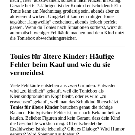
nach „Titel“ auszuwählen, sondern nach Nutzen im Alltag.
Gerade bei 6–7-Jährigen ist der Kontext entscheidend: Ein
Tonie kann am Nachmittag großartig sein, abends aber zu
aktivierend wirken. Umgekehrt kann ein ruhiger Tonie
tagsüber „langweilig“ erscheinen, abends jedoch perfekt
passen. Wenn du Tonies nach Situationen sortierst, wirst du
automatisch weniger Fehlkäufe machen und dein Kind nutzt
die Toniebox abwechslungsreicher.
Tonies für ältere Kinder: Häufige
Fehler beim Kauf und wie du sie
vermeidest
Viele Fehlkäufe entstehen aus zwei Gründen: Entweder
wird „zu kindlich“ gekauft, weil die Toniebox als
Kleinkindprodukt im Kopf bleibt, oder es wird „zu
erwachsen“ gekauft, weil man das Schulkind überschätzt.
Tonies für ältere Kinder
brauchen genau die richtige
Balance. Ein typischer Fehler ist, nur nach Bekanntheit zu
kaufen. Beliebte Figuren sind kein Garant, dass dein Kind
die Geschichte wirklich mag. Oft entscheidet die
Erzählweise: Ist sie lebendig? Gibt es Dialoge? Wird Humor
genutzt? Wird Spannung aufgebaut?