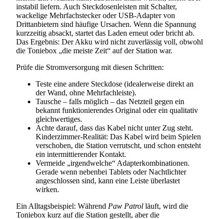
instabil liefern. Auch Steckdosenleisten mit Schalter,
wackelige Mehrfachstecker oder USB-Adapter von
Drittanbietern sind häufige Ursachen. Wenn die Spannung
kurzzeitig absackt, startet das Laden erneut oder bricht ab.
Das Ergebnis: Der Akku wird nicht zuverlässig voll, obwohl
die Toniebox „die meiste Zeit“ auf der Station war.
Prüfe die Stromversorgung mit diesen Schritten:
Teste eine andere Steckdose (idealerweise direkt an
der Wand, ohne Mehrfachleiste).
Tausche – falls möglich – das Netzteil gegen ein
bekannt funktionierendes Original oder ein qualitativ
gleichwertiges.
Achte darauf, dass das Kabel nicht unter Zug steht.
Kinderzimmer-Realität: Das Kabel wird beim Spielen
verschoben, die Station verrutscht, und schon entsteht
ein intermittierender Kontakt.
Vermeide „irgendwelche“ Adapterkombinationen.
Gerade wenn nebenbei Tablets oder Nachtlichter
angeschlossen sind, kann eine Leiste überlastet
wirken.
Ein Alltagsbeispiel: Während
Paw Patrol
läuft, wird die
Toniebox kurz auf die Station gestellt, aber die