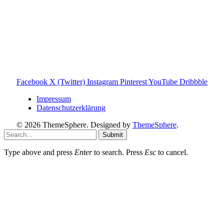
Empfehlungen, Problemlösungen und praktische Tipps für
den Familienalltag. Alle Inhalte sind verständlich, praxisnah
und darauf ausgelegt, dir schnelle Antworten und klare
Entscheidungen zu ermöglichen.
Hinweis zu Affiliate-Links
Einige Links auf dieser Website sind Affiliate-Links. Wenn
du darüber etwas kaufst, erhalte ich ggf. eine kleine
Provision – für dich bleibt der Preis gleich. Damit unterstützt
du den Betrieb und Erhalt von Toniebox-Ratgeber.de.
Facebook
X (Twitter)
Instagram
Pinterest
YouTube
Dribbble
Impressum
Datenschutzerklärung
© 2026 ThemeSphere. Designed by
ThemeSphere
.
Submit
Type above and press
Enter
to search. Press
Esc
to cancel.