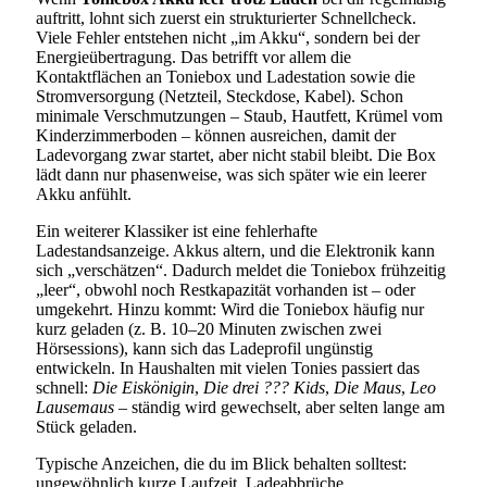
auftritt, lohnt sich zuerst ein strukturierter Schnellcheck.
Viele Fehler entstehen nicht „im Akku“, sondern bei der
Energieübertragung. Das betrifft vor allem die
Kontaktflächen an Toniebox und Ladestation sowie die
Stromversorgung (Netzteil, Steckdose, Kabel). Schon
minimale Verschmutzungen – Staub, Hautfett, Krümel vom
Kinderzimmerboden – können ausreichen, damit der
Ladevorgang zwar startet, aber nicht stabil bleibt. Die Box
lädt dann nur phasenweise, was sich später wie ein leerer
Akku anfühlt.
Ein weiterer Klassiker ist eine fehlerhafte
Ladestandsanzeige. Akkus altern, und die Elektronik kann
sich „verschätzen“. Dadurch meldet die Toniebox frühzeitig
„leer“, obwohl noch Restkapazität vorhanden ist – oder
umgekehrt. Hinzu kommt: Wird die Toniebox häufig nur
kurz geladen (z. B. 10–20 Minuten zwischen zwei
Hörsessions), kann sich das Ladeprofil ungünstig
entwickeln. In Haushalten mit vielen Tonies passiert das
schnell:
Die Eiskönigin
,
Die drei ??? Kids
,
Die Maus
,
Leo
Lausemaus
– ständig wird gewechselt, aber selten lange am
Stück geladen.
Typische Anzeichen, die du im Blick behalten solltest:
ungewöhnlich kurze Laufzeit, Ladeabbrüche,