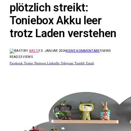
plötzlich streikt:
Toniebox Akku leer
trotz Laden verstehen
BY
BASTI
13. JANUAR 2026
KEINE KOMMENTARE
9 MINS
READ
23
VIEWS
Facebook
Twitter
Pinterest
LinkedIn
Telegram
Tumblr
Email