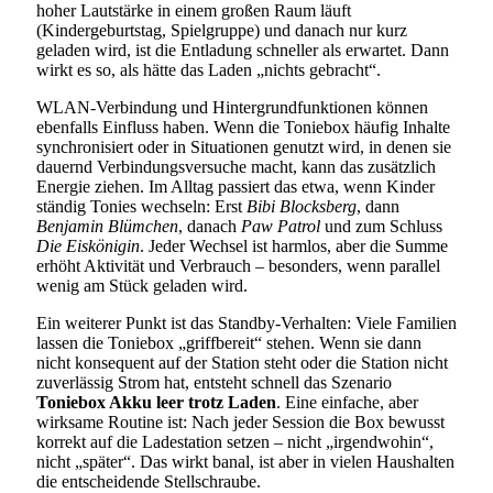
hoher Lautstärke in einem großen Raum läuft
(Kindergeburtstag, Spielgruppe) und danach nur kurz
geladen wird, ist die Entladung schneller als erwartet. Dann
wirkt es so, als hätte das Laden „nichts gebracht“.
WLAN-Verbindung und Hintergrundfunktionen können
ebenfalls Einfluss haben. Wenn die Toniebox häufig Inhalte
synchronisiert oder in Situationen genutzt wird, in denen sie
dauernd Verbindungsversuche macht, kann das zusätzlich
Energie ziehen. Im Alltag passiert das etwa, wenn Kinder
ständig Tonies wechseln: Erst
Bibi Blocksberg
, dann
Benjamin Blümchen
, danach
Paw Patrol
und zum Schluss
Die Eiskönigin
. Jeder Wechsel ist harmlos, aber die Summe
erhöht Aktivität und Verbrauch – besonders, wenn parallel
wenig am Stück geladen wird.
Ein weiterer Punkt ist das Standby-Verhalten: Viele Familien
lassen die Toniebox „griffbereit“ stehen. Wenn sie dann
nicht konsequent auf der Station steht oder die Station nicht
zuverlässig Strom hat, entsteht schnell das Szenario
Toniebox Akku leer trotz Laden
. Eine einfache, aber
wirksame Routine ist: Nach jeder Session die Box bewusst
korrekt auf die Ladestation setzen – nicht „irgendwohin“,
nicht „später“. Das wirkt banal, ist aber in vielen Haushalten
die entscheidende Stellschraube.