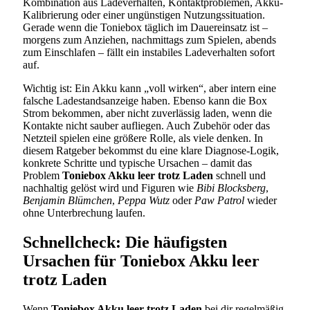
Kombination aus Ladeverhalten, Kontaktproblemen, Akku-
Kalibrierung oder einer ungünstigen Nutzungssituation.
Gerade wenn die Toniebox täglich im Dauereinsatz ist –
morgens zum Anziehen, nachmittags zum Spielen, abends
zum Einschlafen – fällt ein instabiles Ladeverhalten sofort
auf.
Wichtig ist: Ein Akku kann „voll wirken“, aber intern eine
falsche Ladestandsanzeige haben. Ebenso kann die Box
Strom bekommen, aber nicht zuverlässig laden, wenn die
Kontakte nicht sauber aufliegen. Auch Zubehör oder das
Netzteil spielen eine größere Rolle, als viele denken. In
diesem Ratgeber bekommst du eine klare Diagnose-Logik,
konkrete Schritte und typische Ursachen – damit das
Problem
Toniebox Akku leer trotz Laden
schnell und
nachhaltig gelöst wird und Figuren wie
Bibi Blocksberg
,
Benjamin Blümchen
,
Peppa Wutz
oder
Paw Patrol
wieder
ohne Unterbrechung laufen.
Schnellcheck: Die häufigsten
Ursachen für Toniebox Akku leer
trotz Laden
Wenn
Toniebox Akku leer trotz Laden
bei dir regelmäßig