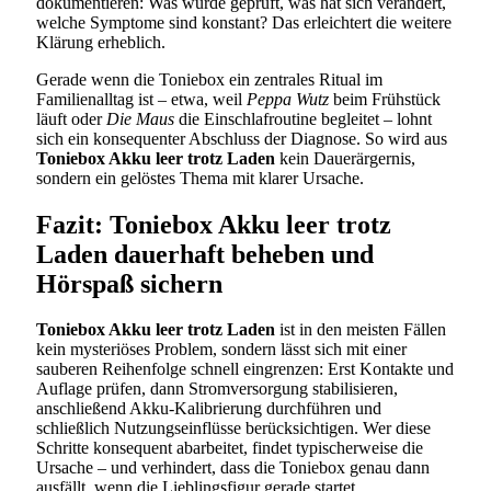
dokumentieren: Was wurde geprüft, was hat sich verändert,
welche Symptome sind konstant? Das erleichtert die weitere
Klärung erheblich.
Gerade wenn die Toniebox ein zentrales Ritual im
Familienalltag ist – etwa, weil
Peppa Wutz
beim Frühstück
läuft oder
Die Maus
die Einschlafroutine begleitet – lohnt
sich ein konsequenter Abschluss der Diagnose. So wird aus
Toniebox Akku leer trotz Laden
kein Dauerärgernis,
sondern ein gelöstes Thema mit klarer Ursache.
Fazit: Toniebox Akku leer trotz
Laden dauerhaft beheben und
Hörspaß sichern
Toniebox Akku leer trotz Laden
ist in den meisten Fällen
kein mysteriöses Problem, sondern lässt sich mit einer
sauberen Reihenfolge schnell eingrenzen: Erst Kontakte und
Auflage prüfen, dann Stromversorgung stabilisieren,
anschließend Akku-Kalibrierung durchführen und
schließlich Nutzungseinflüsse berücksichtigen. Wer diese
Schritte konsequent abarbeitet, findet typischerweise die
Ursache – und verhindert, dass die Toniebox genau dann
ausfällt, wenn die Lieblingsfigur gerade startet.