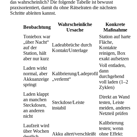
das wahrscheinlich? Die folgende Tabelle ist bewusst
praxisorientiert, damit du ohne Rätselraten die nächsten
Schritte ableiten kannst.
Wahrscheinliche
Konkrete
Beobachtung
Ursache
Maßnahme
Toniebox war
Station auf harte
„über Nacht“
Fläche,
Ladeabbrüche durch
auf der
Kontakte
Kontakt/Unterlage
Station, hält
reinigen, Box
aber nur kurz
exakt aufsetzen
Voll entladen,
Laden wirkt
dann
normal, aber
Kalibrierung/Ladeprofil
durchgehend
Akkuanzeige
„verlernt“
voll laden (1–2
springt
Zyklen)
Laden klappt
Direkt an Wand
an manchen
Steckdose/Leiste
testen, Leiste
Steckdosen,
instabil
meiden, anderes
an anderen
Netzteil prüfen
nicht
Kalibrierung
Laufzeit wird
testen; wenn
über Wochen
Akku altert/verschleißt
ohne Effekt:
deutlich