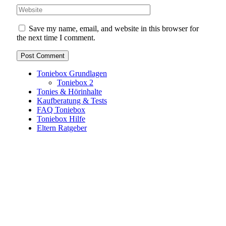
Save my name, email, and website in this browser for
the next time I comment.
Toniebox Grundlagen
Toniebox 2
Tonies & Hörinhalte
Kaufberatung & Tests
FAQ Toniebox
Toniebox Hilfe
Eltern Ratgeber
Toniebox-Ratgeber.de ist ein unabhängiger Ratgeber und
steht in keiner geschäftlichen oder organisatorischen
Verbindung zur Tonies GmbH. Alle genannten Marken- und
Produktnamen dienen ausschließlich der Information und
gehören ihren jeweiligen Rechteinhabern. Hinweis: Weitere
Informationen findest du auf der offiziellen Website der
Tonies GmbH
.
Toniebox-ratgeber.de ist dein unabhängiger Eltern-Ratgeber
rund um die Toniebox: Kaufberatung, Tonies-