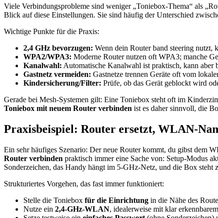
Viele Verbindungsprobleme sind weniger „Toniebox-Thema“ als „R
Blick auf diese Einstellungen. Sie sind häufig der Unterschied zwische
Wichtige Punkte für die Praxis:
2,4 GHz bevorzugen:
Wenn dein Router band steering nutzt, k
WPA2/WPA3:
Moderne Router nutzen oft WPA3; manche Gerät
Kanalwahl:
Automatische Kanalwahl ist praktisch, kann aber 
Gastnetz vermeiden:
Gastnetze trennen Geräte oft vom lokal
Kindersicherung/Filter:
Prüfe, ob das Gerät geblockt wird oder z
Gerade bei Mesh-Systemen gilt: Eine Toniebox steht oft im Kinder
Toniebox mit neuem Router verbinden
ist es daher sinnvoll, die 
Praxisbeispiel: Router ersetzt, WLAN-Name
Ein sehr häufiges Szenario: Der neue Router kommt, du gibst dem WLA
Router verbinden
praktisch immer eine Sache von: Setup-Modus aktiv
Sonderzeichen, das Handy hängt im 5-GHz-Netz, und die Box steht z
Strukturiertes Vorgehen, das fast immer funktioniert:
Stelle die Toniebox
für die Einrichtung
in die Nähe des Route
Nutze ein
2,4-GHz-WLAN
, idealerweise mit klar erkennbar
Setze testweise ein
einfaches Passwort
(ohne Sonderzeichen) u