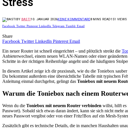
Stress
BY
BASTI
10. JANUAR 2026
KEINE KOMMENTARE
8 MINS READ
151
VIEWS
Facebook
Twitter
Pinterest
LinkedIn
Telegram
Tumblr
Email
Share
Facebook
Twitter
LinkedIn
Pinterest
Email
Ein neuer Router ist schnell eingerichtet – und plötzlich streikt die
To
Anbieterwechsel, einem neuen WLAN-Namen oder einer geänderten V
Schritte in der richtigen Reihenfolge angeht und die häufigsten Stolp
In diesem Artikel zeige ich dir praxisnah, wie du die Toniebox saube
Du bekommst außerdem eine übersichtliche Tabelle mit typischen Feh
Anleitung einmal durchgehst, gelingt das
Toniebox mit neuem Rout
Warum die Toniebox nach einem Routerwechs
Wenn du die
Toniebox mit neuem Router verbinden
willst, hilft
Passwort). Sobald sich etwas daran ändert, kann sie sich nicht me
neues Passwort vergibst oder von einer Fritz!Box auf ein Mesh-Syste
Zusätzlich gibt es technische Details, die in manchen Haushalten un