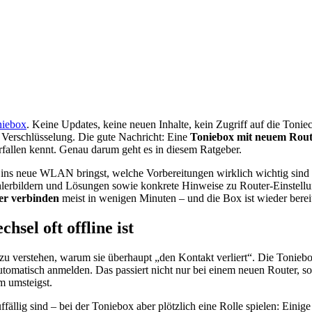
niebox
. Keine Updates, keine neuen Inhalte, kein Zugriff auf die Toniec
erschlüsselung. Die gute Nachricht: Eine
Toniebox mit neuem Rout
erfallen kennt. Genau darum geht es in diesem Ratgeber.
r ins neue WLAN bringst, welche Vorbereitungen wirklich wichtig sind 
lerbildern und Lösungen sowie konkrete Hinweise zu Router-Einstellun
er verbinden
meist in wenigen Minuten – und die Box ist wieder berei
el oft offline ist
 es zu verstehen, warum sie überhaupt „den Kontakt verliert“. Die 
hr automatisch anmelden. Das passiert nicht nur bei einem neuen Rout
m umsteigst.
auffällig sind – bei der Toniebox aber plötzlich eine Rolle spielen: 