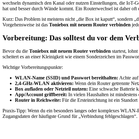
wechseln dynamisch den Kanal oder nutzen Einstellungen, die IoT-Ger
hat und besser durch Wände kommt. Ein Routerwechsel ist daher oft 
Kurz: Das Problem ist meistens nicht „die Box ist kaputt“, sondern „
Vorgehensweise ist das
Toniebox mit neuem Router verbinden
jedo
Vorbereitung: Das solltest du vor dem Ver
Bevor du die
Toniebox mit neuem Router verbinden
startest, lohn
scheitert es an einer Kleinigkeit wie einem Sonderzeichen im Passwo
Wichtige Vorbereitungspunkte:
WLAN-Name (SSID) und Passwort bereithalten:
Achte auf
2,4-GHz-WLAN aktivieren:
Wenn dein Router getrennte Netze
Box aufladen oder Netzteil nutzen:
Eine schwache Batterie k
App/Account griffbereit:
In vielen Haushalten ist mindestens
Router in Reichweite:
Für die Ersteinrichtung ist ein Standor
Praxis-Tipp: Wenn du ein besonders langes oder komplexes WLAN-Pas
Zugangsdaten der häufigste Grund für „Verbindung fehlgeschlagen“. U