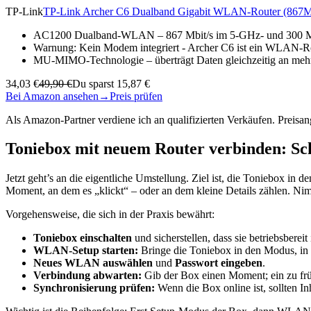
TP-Link
TP-Link Archer C6 Dualband Gigabit WLAN-Router (867Mb
AC1200 Dualband-WLAN – 867 Mbit/s im 5-GHz- und 300 M
Warnung: Kein Modem integriert - Archer C6 ist ein WLAN-Rou
MU-MIMO-Technologie – überträgt Daten gleichzeitig an mehrer
34,03 €
49,90 €
Du sparst 15,87 €
Bei Amazon ansehen
→
Preis prüfen
Als Amazon-Partner verdiene ich an qualifizierten Verkäufen. Preis
Toniebox mit neuem Router verbinden: Sch
Jetzt geht’s an die eigentliche Umstellung. Ziel ist, die Toniebox
Moment, an dem es „klickt“ – oder an dem kleine Details zählen. Nimm
Vorgehensweise, die sich in der Praxis bewährt:
Toniebox einschalten
und sicherstellen, dass sie betriebsbereit i
WLAN-Setup starten:
Bringe die Toniebox in den Modus, in 
Neues WLAN auswählen
und
Passwort eingeben
.
Verbindung abwarten:
Gib der Box einen Moment; ein zu frü
Synchronisierung prüfen:
Wenn die Box online ist, sollten In