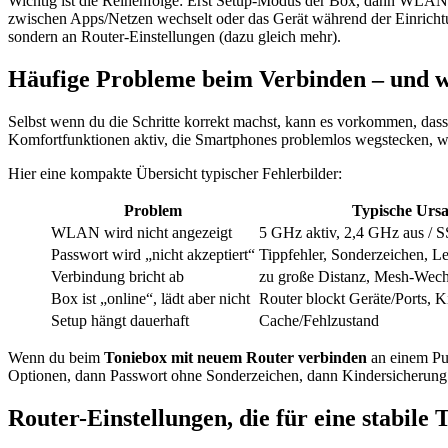
Wichtig ist die Reihenfolge: Erst Setup-Modus der Box, dann WLA
zwischen Apps/Netzen wechselt oder das Gerät während der Einrichtu
sondern an Router-Einstellungen (dazu gleich mehr).
Häufige Probleme beim Verbinden – und wie
Selbst wenn du die Schritte korrekt machst, kann es vorkommen, das
Komfortfunktionen aktiv, die Smartphones problemlos wegstecken, w
Hier eine kompakte Übersicht typischer Fehlerbilder:
Problem
Typische Urs
WLAN wird nicht angezeigt
5 GHz aktiv, 2,4 GHz aus / 
Passwort wird „nicht akzeptiert“
Tippfehler, Sonderzeichen, L
Verbindung bricht ab
zu große Distanz, Mesh-Wech
Box ist „online“, lädt aber nicht
Router blockt Geräte/Ports, 
Setup hängt dauerhaft
Cache/Fehlzustand
Wenn du beim
Toniebox mit neuem Router verbinden
an einem Pun
Optionen, dann Passwort ohne Sonderzeichen, dann Kindersicherung. 
Router-Einstellungen, die für eine stabile