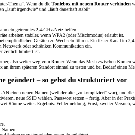
outer-Thema“. Wenn du die
Toniebox mit neuem Router verbinden
wi
n „läuft irgendwie“ und „läuft dauerhaft stabil“.
ann ein getrenntes 2,4-GHz-Netz helfen.
e arbeiten stabiler, wenn WPA2 (oder Mischmodus) erlaubt ist.
bei empfindlichen Geräten zu Wechseln führen. Ein fester Kanal im 2,4
en Netzwerk oder schränken Kommunikation ein.
eitlich limitiert ist.
zimmer, also weiter weg vom Router. Wenn das Mesh zwischen Knoten
Box an ihrem späteren Standort einmal zu testen und bei Bedarf einen Me
 geändert – so gehst du strukturiert vor
N einen neuen Namen (weil der alte „zu kompliziert“ war), und die Ton
ieren, neue SSID wählen, Passwort setzen – fertig. Aber in der Praxis
wei Räume weiter. Ergebnis: Fehlermeldung, Frust, zweiter Versuch, 
rs.
em Namen.
nd ändere es später wieder, wenn du möchtest.