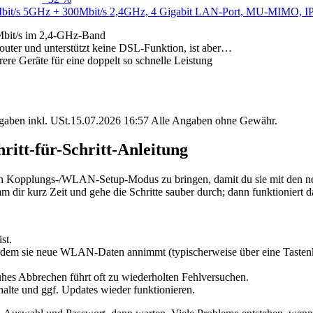
it/s 5GHz + 300Mbit/s 2,4GHz, 4 Gigabit LAN-Port, MU-MIMO, IPT
bit/s im 2,4-GHz-Band
ter und unterstützt keine DSL-Funktion, ist aber…
e Geräte für eine doppelt so schnelle Leistung
angaben inkl. USt.15.07.2026 16:57 Alle Angaben ohne Gewähr.
ritt-für-Schritt-Anleitung
 in den Kopplungs-/WLAN-Setup-Modus zu bringen, damit du sie mit den
 dir kurz Zeit und gehe die Schritte sauber durch; dann funktioniert 
st.
dem sie neue WLAN-Daten annimmt (typischerweise über eine Tastenkom
hes Abbrechen führt oft zu wiederholten Fehlversuchen.
halte und ggf. Updates wieder funktionieren.