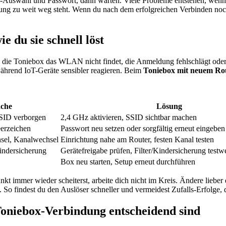
N-Auswahl und Passwort, dann warten. Viele Probleme entstehen, we
ng zu weit weg steht. Wenn du nach dem erfolgreichen Verbinden noch A
 du sie schnell löst
s die Toniebox das WLAN nicht findet, die Anmeldung fehlschlägt oder 
ährend IoT-Geräte sensibler reagieren. Beim
Toniebox mit neuem Ro
ache
Lösung
SSID verborgen
2,4 GHz aktivieren, SSID sichtbar machen
eerzeichen
Passwort neu setzen oder sorgfältig erneut eingeben
sel, Kanalwechsel
Einrichtung nahe am Router, festen Kanal testen
Kindersicherung
Gerätefreigabe prüfen, Filter/Kindersicherung testw
Box neu starten, Setup erneut durchführen
kt immer wieder scheiterst, arbeite dich nicht im Kreis. Ändere lieber
So findest du den Auslöser schneller und vermeidest Zufalls-Erfolge,
 Toniebox-Verbindung entscheidend sind