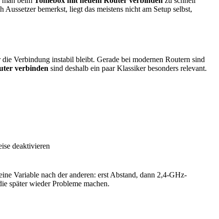
nn man beim
Toniebox mit neuem Router verbinden
zu schnell
ussetzer bemerkst, liegt das meistens nicht am Setup selbst,
die Verbindung instabil bleibt. Gerade bei modernen Routern sind
uter verbinden
sind deshalb ein paar Klassiker besonders relevant.
eise deaktivieren
 eine Variable nach der anderen: erst Abstand, dann 2,4-GHz-
 die später wieder Probleme machen.