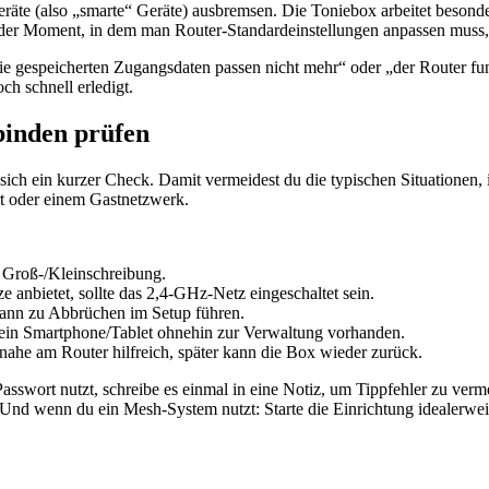
äte (also „smarte“ Geräte) ausbremsen. Die Toniebox arbeitet besonde
der Moment, in dem man Router-Standardeinstellungen anpassen muss, d
die gespeicherten Zugangsdaten passen nicht mehr“ oder „der Router funk
ch schnell erledigt.
binden prüfen
t sich ein kurzer Check. Damit vermeidest du die typischen Situationen, 
rt oder einem Gastnetzwerk.
 Groß-/Kleinschreibung.
 anbietet, sollte das 2,4-GHz-Netz eingeschaltet sein.
ann zu Abbrüchen im Setup führen.
 ein Smartphone/Tablet ohnehin zur Verwaltung vorhanden.
t nahe am Router hilfreich, später kann die Box wieder zurück.
swort nutzt, schreibe es einmal in eine Notiz, um Tippfehler zu ver
nd wenn du ein Mesh-System nutzt: Starte die Einrichtung idealerweis