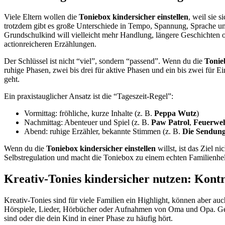
Viele Eltern wollen die
Toniebox kindersicher einstellen
, weil sie 
trotzdem gibt es große Unterschiede in Tempo, Spannung, Sprache u
Grundschulkind will vielleicht mehr Handlung, längere Geschichten 
actionreicheren Erzählungen.
Der Schlüssel ist nicht “viel”, sondern “passend”. Wenn du die
Tonieb
ruhige Phasen, zwei bis drei für aktive Phasen und ein bis zwei für 
geht.
Ein praxistauglicher Ansatz ist die “Tageszeit-Regel”:
Vormittag: fröhliche, kurze Inhalte (z. B.
Peppa Wutz
)
Nachmittag: Abenteuer und Spiel (z. B.
Paw Patrol
,
Feuerwe
Abend: ruhige Erzähler, bekannte Stimmen (z. B.
Die Sendung
Wenn du die
Toniebox kindersicher einstellen
willst, ist das Ziel n
Selbstregulation und macht die Toniebox zu einem echten Familienhel
Kreativ-Tonies kindersicher nutzen: Kon
Kreativ-Tonies sind für viele Familien ein Highlight, können aber au
Hörspiele, Lieder, Hörbücher oder Aufnahmen von Oma und Opa. Gerad
sind oder die dein Kind in einer Phase zu häufig hört.