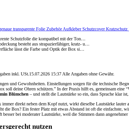
sgenaue transparente Folie Zubehör Aufkleber Schutzcover Kratzschut
parente Schutzfolie die kompatibel mit der Ton…
deckung besteht aus strapazierfähiger, kratz- u…
erfläche lässt die Farbe und Optik der Box si…
angaben inkl. USt.15.07.2026 15:37 Alle Angaben ohne Gewähr.
lungen und Gewohnheiten. Einstellungen sorgen für die technische Beg
ox soll deine Ohren schützen.” In der Praxis hilft es, gemeinsam eine “
amin Blümchen
– und stellt die Lautstärke so ein, dass Sprache klar ist,
 immer direkt neben dem Kopf nutzt, wirkt dieselbe Lautstärke lauter
ht die Box? Ein fester Platz mit etwas Abstand ist oft die einfachste,
t besser bei moderater Lautstärke, weil die Stimmen dann angenehmer 
tersgerecht nutzen