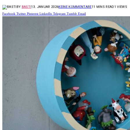
BY
BASTI
13. JANUAR 2026
KEINE KOMMENTARE
11 MINS READ
1
VIEWS
Facebook
Twitter
Pinterest
LinkedIn
Telegram
Tumblr
Email