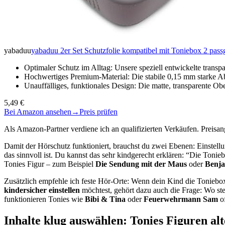
yabaduu
yabaduu 2er Set Schutzfolie kompatibel mit Toniebox 2 pas
Optimaler Schutz im Alltag: Unsere speziell entwickelte trans
Hochwertiges Premium-Material: Die stabile 0,15 mm starke Ab
Unauffälliges, funktionales Design: Die matte, transparente Ob
5,49 €
Bei Amazon ansehen
→
Preis prüfen
Als Amazon-Partner verdiene ich an qualifizierten Verkäufen. Preis
Damit der Hörschutz funktioniert, brauchst du zwei Ebenen: Einstel
das sinnvoll ist. Du kannst das sehr kindgerecht erklären: “Die Tonieb
Tonies Figur – zum Beispiel
Die Sendung mit der Maus
oder
Benj
Zusätzlich empfehle ich feste Hör-Orte: Wenn dein Kind die Toniebox
kindersicher einstellen
möchtest, gehört dazu auch die Frage: Wo ste
funktionieren Tonies wie
Bibi & Tina
oder
Feuerwehrmann Sam
of
Inhalte klug auswählen: Tonies Figuren al