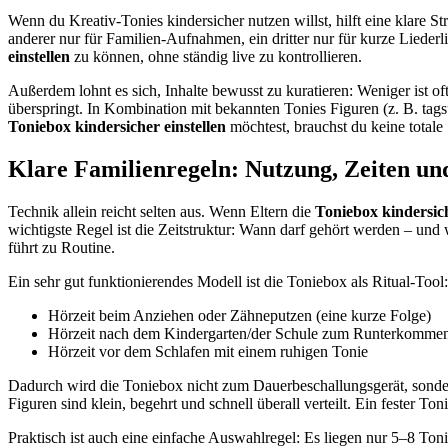
Wenn du Kreativ-Tonies kindersicher nutzen willst, hilft eine klare S
anderer nur für Familien-Aufnahmen, ein dritter nur für kurze Liederli
einstellen
zu können, ohne ständig live zu kontrollieren.
Außerdem lohnt es sich, Inhalte bewusst zu kuratieren: Weniger ist of
überspringt. In Kombination mit bekannten Tonies Figuren (z. B. tag
Toniebox kindersicher einstellen
möchtest, brauchst du keine totale 
Klare Familienregeln: Nutzung, Zeiten u
Technik allein reicht selten aus. Wenn Eltern die
Toniebox kindersich
wichtigste Regel ist die Zeitstruktur: Wann darf gehört werden – und
führt zu Routine.
Ein sehr gut funktionierendes Modell ist die Toniebox als Ritual-Tool:
Hörzeit beim Anziehen oder Zähneputzen (eine kurze Folge)
Hörzeit nach dem Kindergarten/der Schule zum Runterkomme
Hörzeit vor dem Schlafen mit einem ruhigen Tonie
Dadurch wird die Toniebox nicht zum Dauerbeschallungsgerät, sonde
Figuren sind klein, begehrt und schnell überall verteilt. Ein fester To
Praktisch ist auch eine einfache Auswahlregel: Es liegen nur 5–8 Tonie