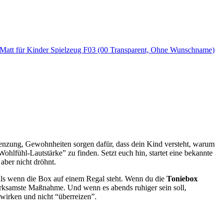
z Matt für Kinder Spielzeug F03 (00 Transparent, Ohne Wunschname)
renzung, Gewohnheiten sorgen dafür, dass dein Kind versteht, warum
Wohlfühl-Lautstärke” zu finden. Setzt euch hin, startet eine bekannte
 aber nicht dröhnt.
 als wenn die Box auf einem Regal steht. Wenn du die
Toniebox
 wirksamste Maßnahme. Und wenn es abends ruhiger sein soll,
wirken und nicht “überreizen”.