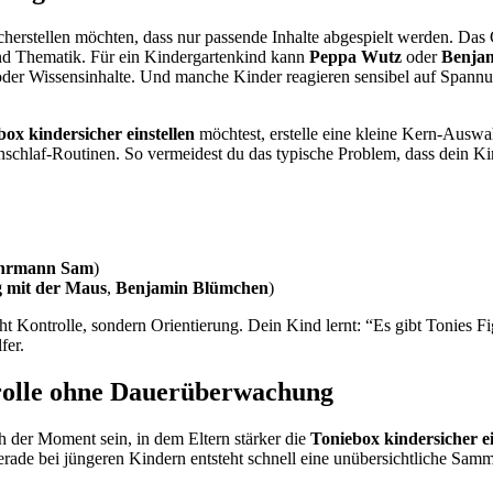
sicherstellen möchten, dass nur passende Inhalte abgespielt werden. Das
nd Thematik. Für ein Kindergartenkind kann
Peppa Wutz
oder
Benja
oder Wissensinhalte. Und manche Kinder reagieren sensibel auf Spannu
ox kindersicher einstellen
möchtest, erstelle eine kleine Kern-Auswahl
Einschlaf-Routinen. So vermeidest du das typische Problem, dass dein K
hrmann Sam
)
 mit der Maus
,
Benjamin Blümchen
)
icht Kontrolle, sondern Orientierung. Dein Kind lernt: “Es gibt Tonies F
fer.
trolle ohne Dauerüberwachung
ch der Moment sein, in dem Eltern stärker die
Toniebox kindersicher ei
e bei jüngeren Kindern entsteht schnell eine unübersichtliche Sammlu