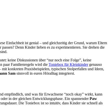
iese Einfachheit ist genial – und gleichzeitig der Grund, warum Eltern
r passen? Denn Kinder lieben es zu experimentieren. Sie drehen die
sind.
astet: keine Diskussionen über “nur noch eine Folge”, keine
ein paar Familienregeln wird die
Toniebox für Kleinkinder
genauso
 mit konkreten Praxisbeispielen, typischen Stolperfallen und Ideen,
mann Sam
sinnvoll in euren Höralltag integrierst.
n sind empfindlich, und was für Erwachsene “noch okay” wirkt, kann
ter oder in der gleichen Entwicklungsphase. Ein spannender
Paw
ngsdauer. Die Toniebox ist so intuitiv, dass Kinder sie schnell als