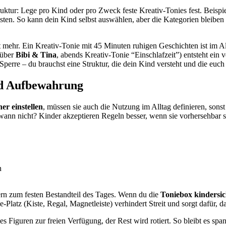
truktur: Lege pro Kind oder pro Zweck feste Kreativ-Tonies fest. Beispi
sten. So kann dein Kind selbst auswählen, aber die Kategorien bleiben st
t mehr. Ein Kreativ-Tonie mit 45 Minuten ruhigen Geschichten ist im All
süber
Bibi & Tina
, abends Kreativ-Tonie “Einschlafzeit”) entsteht ein
Sperre – du brauchst eine Struktur, die dein Kind versteht und die euch
nd Aufbewahrung
er einstellen
, müssen sie auch die Nutzung im Alltag definieren, son
 wann nicht? Kinder akzeptieren Regeln besser, wenn sie vorhersehbar 
n
rn zum festen Bestandteil des Tages. Wenn du die
Toniebox kindersich
nie-Platz (Kiste, Regal, Magnetleiste) verhindert Streit und sorgt dafür,
s Figuren zur freien Verfügung, der Rest wird rotiert. So bleibt es spa