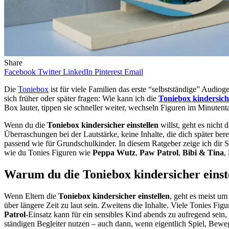
Share
Facebook
Twitter
LinkedIn
Pinterest
Email
Die
Toniebox
ist für viele Familien das erste “selbstständige” Audiog
sich früher oder später fragen: Wie kann ich die
Toniebox kindersiche
Box lauter, tippen sie schneller weiter, wechseln Figuren im Minutent
Wenn du die
Toniebox kindersicher einstellen
willst, geht es nicht
Überraschungen bei der Lautstärke, keine Inhalte, die dich später ber
passend wie für Grundschulkinder. In diesem Ratgeber zeige ich dir Sc
wie du Tonies Figuren wie
Peppa Wutz
,
Paw Patrol
,
Bibi & Tina
,
Warum du die Toniebox kindersicher einstel
Wenn Eltern die
Toniebox kindersicher einstellen
, geht es meist um
über längere Zeit zu laut sein. Zweitens die Inhalte. Viele Tonies Fi
Patrol
-Einsatz kann für ein sensibles Kind abends zu aufregend sein, 
ständigen Begleiter nutzen – auch dann, wenn eigentlich Spiel, Bewe