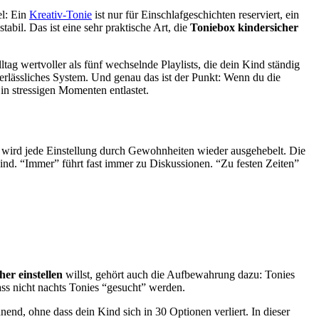
el: Ein
Kreativ-Tonie
ist nur für Einschlafgeschichten reserviert, ein
abil. Das ist eine sehr praktische Art, die
Toniebox kindersicher
tag wertvoller als fünf wechselnde Playlists, die dein Kind ständig
 verlässliches System. Und genau das ist der Punkt: Wenn du die
 in stressigen Momenten entlastet.
st wird jede Einstellung durch Gewohnheiten wieder ausgehebelt. Die
sind. “Immer” führt fast immer zu Diskussionen. “Zu festen Zeiten”
er einstellen
willst, gehört auch die Aufbewahrung dazu: Tonies
 dass nicht nachts Tonies “gesucht” werden.
nnend, ohne dass dein Kind sich in 30 Optionen verliert. In dieser