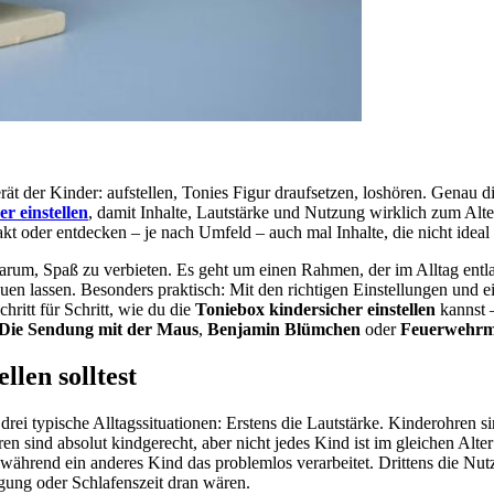
erät der Kinder: aufstellen, Tonies Figur draufsetzen, loshören. Genau d
r einstellen
, damit Inhalte, Lautstärke und Nutzung wirklich zum Alte
akt oder entdecken – je nach Umfeld – auch mal Inhalte, die nicht ideal 
 darum, Spaß zu verbieten. Es geht um einen Rahmen, der im Alltag entl
euen lassen. Besonders praktisch: Mit den richtigen Einstellungen und 
hritt für Schritt, wie du die
Toniebox kindersicher einstellen
kannst –
Die Sendung mit der Maus
,
Benjamin Blümchen
oder
Feuerwehr
len solltest
 drei typische Alltagssituationen: Erstens die Lautstärke. Kinderohre
guren sind absolut kindgerecht, aber nicht jedes Kind ist im gleichen Al
während ein anderes Kind das problemlos verarbeitet. Drittens die Nutzu
gung oder Schlafenszeit dran wären.