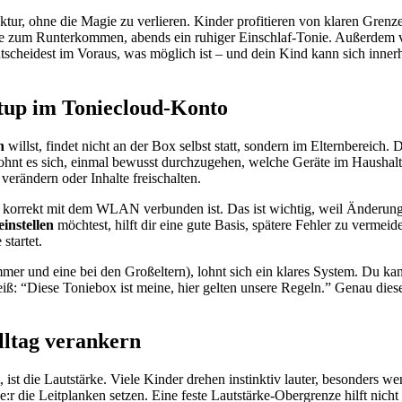
tur, ohne die Magie zu verlieren. Kinder profitieren von klaren Grenzen
 zum Runterkommen, abends ein ruhiger Einschlaf-Tonie. Außerdem ver
entscheidest im Voraus, was möglich ist – und dein Kind kann sich inn
etup im Toniecloud-Konto
n
willst, findet nicht an der Box selbst statt, sondern im Elternbereich.
lohnt es sich, einmal bewusst durchzugehen, welche Geräte im Haushalt
verändern oder Inhalte freischalten.
 korrekt mit dem WLAN verbunden ist. Das ist wichtig, weil Änderunge
instellen
möchtest, hilft dir eine gute Basis, spätere Fehler zu vermei
startet.
mer und eine bei den Großeltern), lohnt sich ein klares System. Du kan
: “Diese Toniebox ist meine, hier gelten unsere Regeln.” Genau diese 
lltag verankern
t, ist die Lautstärke. Viele Kinder drehen instinktiv lauter, besonders
ene:r die Leitplanken setzen. Eine feste Lautstärke-Obergrenze hilft ni