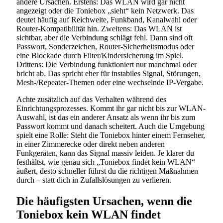
andere Ursachen. Erstens: Das WLAN wird gar nicht
angezeigt oder die Toniebox „sieht“ kein Netzwerk. Das
deutet häufig auf Reichweite, Funkband, Kanalwahl oder
Router-Kompatibilität hin. Zweitens: Das WLAN ist
sichtbar, aber die Verbindung schlägt fehl. Dann sind oft
Passwort, Sonderzeichen, Router-Sicherheitsmodus oder
eine Blockade durch Filter/Kindersicherung im Spiel.
Drittens: Die Verbindung funktioniert nur manchmal oder
bricht ab. Das spricht eher für instabiles Signal, Störungen,
Mesh-/Repeater-Themen oder eine wechselnde IP-Vergabe.
Achte zusätzlich auf das Verhalten während des
Einrichtungsprozesses. Kommt ihr gar nicht bis zur WLAN-
Auswahl, ist das ein anderer Ansatz als wenn ihr bis zum
Passwort kommt und danach scheitert. Auch die Umgebung
spielt eine Rolle: Steht die Toniebox hinter einem Fernseher,
in einer Zimmerecke oder direkt neben anderen
Funkgeräten, kann das Signal massiv leiden. Je klarer du
festhältst, wie genau sich „Toniebox findet kein WLAN“
äußert, desto schneller führst du die richtigen Maßnahmen
durch – statt dich in Zufallslösungen zu verlieren.
Die häufigsten Ursachen, wenn die
Toniebox kein WLAN findet