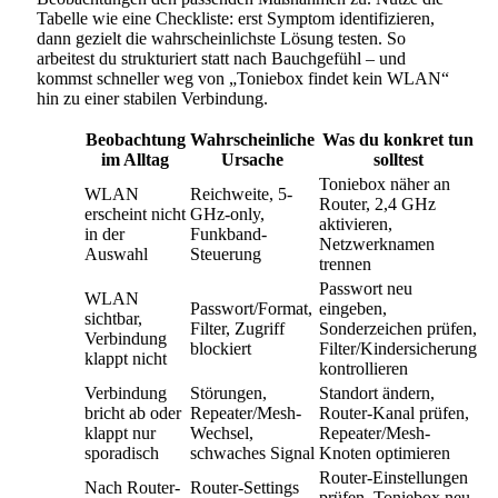
Tabelle wie eine Checkliste: erst Symptom identifizieren,
dann gezielt die wahrscheinlichste Lösung testen. So
arbeitest du strukturiert statt nach Bauchgefühl – und
kommst schneller weg von „Toniebox findet kein WLAN“
hin zu einer stabilen Verbindung.
Beobachtung
Wahrscheinliche
Was du konkret tun
im Alltag
Ursache
solltest
Toniebox näher an
WLAN
Reichweite, 5-
Router, 2,4 GHz
erscheint nicht
GHz-only,
aktivieren,
in der
Funkband-
Netzwerknamen
Auswahl
Steuerung
trennen
Passwort neu
WLAN
Passwort/Format,
eingeben,
sichtbar,
Filter, Zugriff
Sonderzeichen prüfen,
Verbindung
blockiert
Filter/Kindersicherung
klappt nicht
kontrollieren
Verbindung
Störungen,
Standort ändern,
bricht ab oder
Repeater/Mesh-
Router-Kanal prüfen,
klappt nur
Wechsel,
Repeater/Mesh-
sporadisch
schwaches Signal
Knoten optimieren
Router-Einstellungen
Nach Router-
Router-Settings
prüfen, Toniebox neu