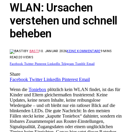
WLAN: Ursachen
verstehen und schnell
beheben
BY
BASTI
10. JANUAR 2026
KEINE KOMMENTARE
9 MINS
READ
20
VIEWS
Facebook
Twitter
Pinterest
LinkedIn
Telegram
Tumblr
Email
Share
Facebook
Twitter
LinkedIn
Pinterest
Email
Wenn die
Toniebox
plötzlich kein WLAN findet, ist das für
Kinder und Eltern gleichermaßen frustrierend: Keine
Updates, keine neuen Inhalte, keine reibungslose
Wiedergabe – und oft bleibt nur ein ratloser Blick auf die
blinkenden LEDs. Die gute Nachricht: In den meisten
Fällen steckt keine „kaputte Toniebox“ dahinter, sondern ein
lösbares Zusammenspiel aus Router-Einstellungen,
Signalqualität, Zugangsdaten oder einem unglücklichen
Timing beim Einrichten. Genau hier setzt dieser Ratgeber