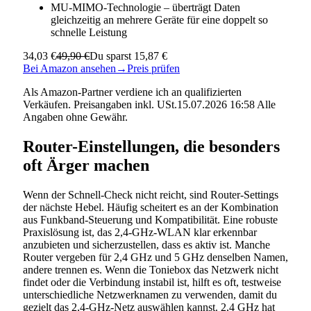
MU-MIMO-Technologie – überträgt Daten
gleichzeitig an mehrere Geräte für eine doppelt so
schnelle Leistung
34,03 €
49,90 €
Du sparst 15,87 €
Bei Amazon ansehen
→
Preis prüfen
Als Amazon-Partner verdiene ich an qualifizierten
Verkäufen. Preisangaben inkl. USt.15.07.2026 16:58 Alle
Angaben ohne Gewähr.
Router-Einstellungen, die besonders
oft Ärger machen
Wenn der Schnell-Check nicht reicht, sind Router-Settings
der nächste Hebel. Häufig scheitert es an der Kombination
aus Funkband-Steuerung und Kompatibilität. Eine robuste
Praxislösung ist, das 2,4-GHz-WLAN klar erkennbar
anzubieten und sicherzustellen, dass es aktiv ist. Manche
Router vergeben für 2,4 GHz und 5 GHz denselben Namen,
andere trennen es. Wenn die Toniebox das Netzwerk nicht
findet oder die Verbindung instabil ist, hilft es oft, testweise
unterschiedliche Netzwerknamen zu verwenden, damit du
gezielt das 2,4-GHz-Netz auswählen kannst. 2,4 GHz hat