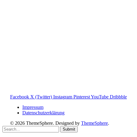
steht in keiner geschäftlichen oder organisatorischen
Verbindung zur Tonies GmbH. Alle genannten Marken- und
Produktnamen dienen ausschließlich der Information und
gehören ihren jeweiligen Rechteinhabern. Hinweis: Weitere
Informationen findest du auf der offiziellen Website der
Tonies GmbH
.
Toniebox-ratgeber.de ist dein unabhängiger Eltern-Ratgeber
rund um die Toniebox: Kaufberatung, Tonies-
Empfehlungen, Problemlösungen und praktische Tipps für
den Familienalltag. Alle Inhalte sind verständlich, praxisnah
und darauf ausgelegt, dir schnelle Antworten und klare
Entscheidungen zu ermöglichen.
Hinweis zu Affiliate-Links
Einige Links auf dieser Website sind Affiliate-Links. Wenn
du darüber etwas kaufst, erhalte ich ggf. eine kleine
Provision – für dich bleibt der Preis gleich. Damit unterstützt
du den Betrieb und Erhalt von Toniebox-Ratgeber.de.
Facebook
X (Twitter)
Instagram
Pinterest
YouTube
Dribbble
Impressum
Datenschutzerklärung
© 2026 ThemeSphere. Designed by
ThemeSphere
.
Submit