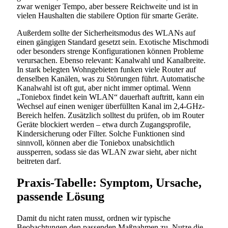
zwar weniger Tempo, aber bessere Reichweite und ist in
vielen Haushalten die stabilere Option für smarte Geräte.
Außerdem sollte der Sicherheitsmodus des WLANs auf
einen gängigen Standard gesetzt sein. Exotische Mischmodi
oder besonders strenge Konfigurationen können Probleme
verursachen. Ebenso relevant: Kanalwahl und Kanalbreite.
In stark belegten Wohngebieten funken viele Router auf
denselben Kanälen, was zu Störungen führt. Automatische
Kanalwahl ist oft gut, aber nicht immer optimal. Wenn
„Toniebox findet kein WLAN“ dauerhaft auftritt, kann ein
Wechsel auf einen weniger überfüllten Kanal im 2,4-GHz-
Bereich helfen. Zusätzlich solltest du prüfen, ob im Router
Geräte blockiert werden – etwa durch Zugangsprofile,
Kindersicherung oder Filter. Solche Funktionen sind
sinnvoll, können aber die Toniebox unabsichtlich
aussperren, sodass sie das WLAN zwar sieht, aber nicht
beitreten darf.
Praxis-Tabelle: Symptom, Ursache,
passende Lösung
Damit du nicht raten musst, ordnen wir typische
Beobachtungen den passenden Maßnahmen zu. Nutze die