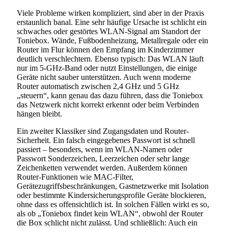
Viele Probleme wirken kompliziert, sind aber in der Praxis
erstaunlich banal. Eine sehr häufige Ursache ist schlicht ein
schwaches oder gestörtes WLAN-Signal am Standort der
Toniebox. Wände, Fußbodenheizung, Metallregale oder ein
Router im Flur können den Empfang im Kinderzimmer
deutlich verschlechtern. Ebenso typisch: Das WLAN läuft
nur im 5-GHz-Band oder nutzt Einstellungen, die einige
Geräte nicht sauber unterstützen. Auch wenn moderne
Router automatisch zwischen 2,4 GHz und 5 GHz
„steuern“, kann genau das dazu führen, dass die Toniebox
das Netzwerk nicht korrekt erkennt oder beim Verbinden
hängen bleibt.
Ein zweiter Klassiker sind Zugangsdaten und Router-
Sicherheit. Ein falsch eingegebenes Passwort ist schnell
passiert – besonders, wenn im WLAN-Namen oder
Passwort Sonderzeichen, Leerzeichen oder sehr lange
Zeichenketten verwendet werden. Außerdem können
Router-Funktionen wie MAC-Filter,
Gerätezugriffsbeschränkungen, Gastnetzwerke mit Isolation
oder bestimmte Kindersicherungsprofile Geräte blockieren,
ohne dass es offensichtlich ist. In solchen Fällen wirkt es so,
als ob „Toniebox findet kein WLAN“, obwohl der Router
die Box schlicht nicht zulässt. Und schließlich: Auch ein