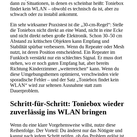
dann zu Situationen, in denen es scheinbar heißt: Toniebox
findet kein WLAN – obwohl es technisch da ist, aber zu
schwach oder zu instabil ankommt.
Ein sehr wirksamer Praxistest ist die „30-cm-Regel“: Stelle
die Toniebox nicht direkt an eine Wand, nicht in eine Ecke
und nicht direkt neben große Elektronik. Schon 30–50 cm
Abstand zu kritischen Objekten kann Empfang und
Stabilität spürbar verbessern. Wenn du Repeater oder Mesh
nutzt, ist deren Position entscheidend. Ein Repeater im
Funkloch verstärkt nur ein schlechtes Signal. Er muss dort
stehen, wo er noch guten Empfang hat, aber bereits
Richtung Kinderzimmer „weiterreichen“ kann. Wenn du
diese Umgebungsthemen optimierst, verschwinden viele
sporadische Fehler – und der Satz „Toniebox findet kein
WLAN“ wird zur seltenen Ausnahme statt zum
Dauerproblem.
Schritt-für-Schritt: Toniebox wieder
zuverlässig ins WLAN bringen
Wenn du eine klare Vorgehensweise willst, nutze diese
Reihenfolge. Der Vorteil: Du änderst nur das Nötigste und
kannst nach jedem Schritt prüfen, ob das Problem gelöst ist.