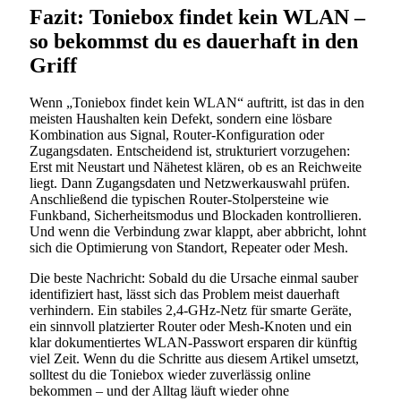
Fazit: Toniebox findet kein WLAN –
so bekommst du es dauerhaft in den
Griff
Wenn „Toniebox findet kein WLAN“ auftritt, ist das in den
meisten Haushalten kein Defekt, sondern eine lösbare
Kombination aus Signal, Router-Konfiguration oder
Zugangsdaten. Entscheidend ist, strukturiert vorzugehen:
Erst mit Neustart und Nähetest klären, ob es an Reichweite
liegt. Dann Zugangsdaten und Netzwerkauswahl prüfen.
Anschließend die typischen Router-Stolpersteine wie
Funkband, Sicherheitsmodus und Blockaden kontrollieren.
Und wenn die Verbindung zwar klappt, aber abbricht, lohnt
sich die Optimierung von Standort, Repeater oder Mesh.
Die beste Nachricht: Sobald du die Ursache einmal sauber
identifiziert hast, lässt sich das Problem meist dauerhaft
verhindern. Ein stabiles 2,4-GHz-Netz für smarte Geräte,
ein sinnvoll platzierter Router oder Mesh-Knoten und ein
klar dokumentiertes WLAN-Passwort ersparen dir künftig
viel Zeit. Wenn du die Schritte aus diesem Artikel umsetzt,
solltest du die Toniebox wieder zuverlässig online
bekommen – und der Alltag läuft wieder ohne