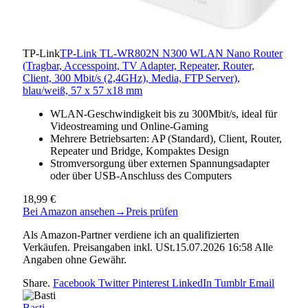
TP-Link
TP-Link TL-WR802N N300 WLAN Nano Router
(Tragbar, Accesspoint, TV Adapter, Repeater, Router,
Client, 300 Mbit/s (2,4GHz), Media, FTP Server),
blau/weiß, 57 x 57 x18 mm
WLAN-Geschwindigkeit bis zu 300Mbit/s, ideal für
Videostreaming und Online-Gaming
Mehrere Betriebsarten: AP (Standard), Client, Router,
Repeater und Bridge, Kompaktes Design
Stromversorgung über externen Spannungsadapter
oder über USB-Anschluss des Computers
18,99 €
Bei Amazon ansehen
→
Preis prüfen
Als Amazon-Partner verdiene ich an qualifizierten
Verkäufen. Preisangaben inkl. USt.15.07.2026 16:58 Alle
Angaben ohne Gewähr.
Share.
Facebook
Twitter
Pinterest
LinkedIn
Tumblr
Email
Basti