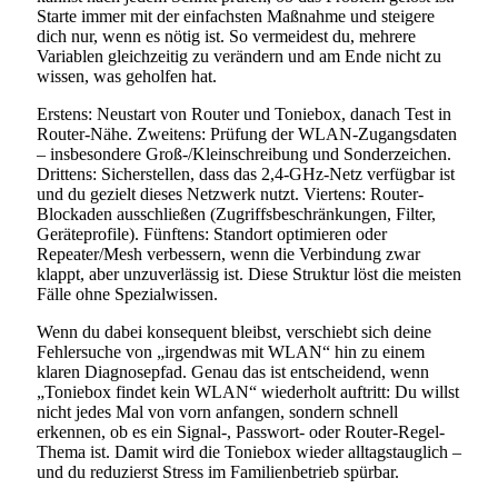
Starte immer mit der einfachsten Maßnahme und steigere
dich nur, wenn es nötig ist. So vermeidest du, mehrere
Variablen gleichzeitig zu verändern und am Ende nicht zu
wissen, was geholfen hat.
Erstens: Neustart von Router und Toniebox, danach Test in
Router-Nähe. Zweitens: Prüfung der WLAN-Zugangsdaten
– insbesondere Groß-/Kleinschreibung und Sonderzeichen.
Drittens: Sicherstellen, dass das 2,4-GHz-Netz verfügbar ist
und du gezielt dieses Netzwerk nutzt. Viertens: Router-
Blockaden ausschließen (Zugriffsbeschränkungen, Filter,
Geräteprofile). Fünftens: Standort optimieren oder
Repeater/Mesh verbessern, wenn die Verbindung zwar
klappt, aber unzuverlässig ist. Diese Struktur löst die meisten
Fälle ohne Spezialwissen.
Wenn du dabei konsequent bleibst, verschiebt sich deine
Fehlersuche von „irgendwas mit WLAN“ hin zu einem
klaren Diagnosepfad. Genau das ist entscheidend, wenn
„Toniebox findet kein WLAN“ wiederholt auftritt: Du willst
nicht jedes Mal von vorn anfangen, sondern schnell
erkennen, ob es ein Signal-, Passwort- oder Router-Regel-
Thema ist. Damit wird die Toniebox wieder alltagstauglich –
und du reduzierst Stress im Familienbetrieb spürbar.