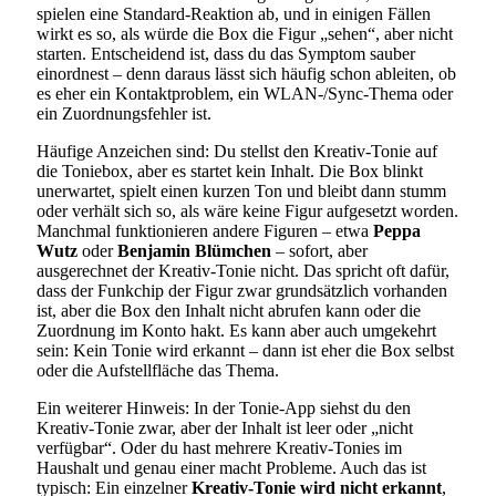
spielen eine Standard-Reaktion ab, und in einigen Fällen
wirkt es so, als würde die Box die Figur „sehen“, aber nicht
starten. Entscheidend ist, dass du das Symptom sauber
einordnest – denn daraus lässt sich häufig schon ableiten, ob
es eher ein Kontaktproblem, ein WLAN-/Sync-Thema oder
ein Zuordnungsfehler ist.
Häufige Anzeichen sind: Du stellst den Kreativ-Tonie auf
die Toniebox, aber es startet kein Inhalt. Die Box blinkt
unerwartet, spielt einen kurzen Ton und bleibt dann stumm
oder verhält sich so, als wäre keine Figur aufgesetzt worden.
Manchmal funktionieren andere Figuren – etwa
Peppa
Wutz
oder
Benjamin Blümchen
– sofort, aber
ausgerechnet der Kreativ-Tonie nicht. Das spricht oft dafür,
dass der Funkchip der Figur zwar grundsätzlich vorhanden
ist, aber die Box den Inhalt nicht abrufen kann oder die
Zuordnung im Konto hakt. Es kann aber auch umgekehrt
sein: Kein Tonie wird erkannt – dann ist eher die Box selbst
oder die Aufstellfläche das Thema.
Ein weiterer Hinweis: In der Tonie-App siehst du den
Kreativ-Tonie zwar, aber der Inhalt ist leer oder „nicht
verfügbar“. Oder du hast mehrere Kreativ-Tonies im
Haushalt und genau einer macht Probleme. Auch das ist
typisch: Ein einzelner
Kreativ-Tonie wird nicht erkannt
,