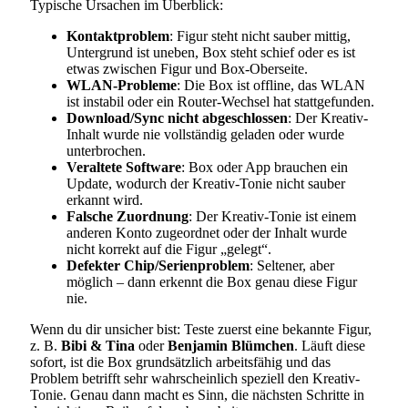
Typische Ursachen im Überblick:
Kontaktproblem
: Figur steht nicht sauber mittig,
Untergrund ist uneben, Box steht schief oder es ist
etwas zwischen Figur und Box-Oberseite.
WLAN-Probleme
: Die Box ist offline, das WLAN
ist instabil oder ein Router-Wechsel hat stattgefunden.
Download/Sync nicht abgeschlossen
: Der Kreativ-
Inhalt wurde nie vollständig geladen oder wurde
unterbrochen.
Veraltete Software
: Box oder App brauchen ein
Update, wodurch der Kreativ-Tonie nicht sauber
erkannt wird.
Falsche Zuordnung
: Der Kreativ-Tonie ist einem
anderen Konto zugeordnet oder der Inhalt wurde
nicht korrekt auf die Figur „gelegt“.
Defekter Chip/Serienproblem
: Seltener, aber
möglich – dann erkennt die Box genau diese Figur
nie.
Wenn du dir unsicher bist: Teste zuerst eine bekannte Figur,
z. B.
Bibi & Tina
oder
Benjamin Blümchen
. Läuft diese
sofort, ist die Box grundsätzlich arbeitsfähig und das
Problem betrifft sehr wahrscheinlich speziell den Kreativ-
Tonie. Genau dann macht es Sinn, die nächsten Schritte in