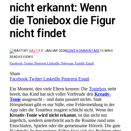
nicht erkannt: Wenn
die Toniebox die Figur
nicht findet
BY
BASTI
13. JANUAR 2026
KEINE KOMMENTARE
13 MINS
READ
43
VIEWS
Facebook
Twitter
Pinterest
LinkedIn
Telegram
Tumblr
Email
Share
Facebook
Twitter
LinkedIn
Pinterest
Email
Ein Moment, den viele Eltern kennen: Die
Toniebox
steht
bereit, das Kind hat sich voller Vorfreude den
Kreativ-
Tonie
ausgesucht – und dann passiert nichts. Statt
Hörspielstart gibt es nur Stille, eine Fehlermeldung in der
App oder die Toniebox reagiert schlicht nicht. Wenn der
Kreativ-Tonie wird nicht erkannt
, ist das nicht nur
ärgerlich, sondern unterbricht auch die Routine rund ums
Einschlafen, Spielen oder die gemeinsame Hörzeit. Die gute
Nachricht: In den meisten Fällen lässt sich das Problem ohne