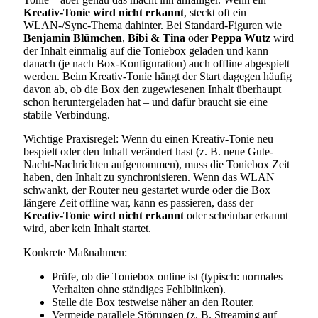
Kreativ-Tonie wird nicht erkannt
, steckt oft ein
WLAN-/Sync-Thema dahinter. Bei Standard-Figuren wie
Benjamin Blümchen
,
Bibi & Tina
oder
Peppa Wutz
wird
der Inhalt einmalig auf die Toniebox geladen und kann
danach (je nach Box-Konfiguration) auch offline abgespielt
werden. Beim Kreativ-Tonie hängt der Start dagegen häufig
davon ab, ob die Box den zugewiesenen Inhalt überhaupt
schon heruntergeladen hat – und dafür braucht sie eine
stabile Verbindung.
Wichtige Praxisregel: Wenn du einen Kreativ-Tonie neu
bespielt oder den Inhalt verändert hast (z. B. neue Gute-
Nacht-Nachrichten aufgenommen), muss die Toniebox Zeit
haben, den Inhalt zu synchronisieren. Wenn das WLAN
schwankt, der Router neu gestartet wurde oder die Box
längere Zeit offline war, kann es passieren, dass der
Kreativ-Tonie wird nicht erkannt
oder scheinbar erkannt
wird, aber kein Inhalt startet.
Konkrete Maßnahmen:
Prüfe, ob die Toniebox online ist (typisch: normales
Verhalten ohne ständiges Fehlblinken).
Stelle die Box testweise näher an den Router.
Vermeide parallele Störungen (z. B. Streaming auf