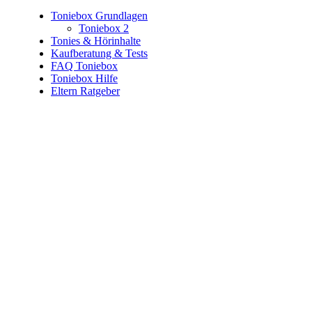
Toniebox Grundlagen
Toniebox 2
Tonies & Hörinhalte
Kaufberatung & Tests
FAQ Toniebox
Toniebox Hilfe
Eltern Ratgeber
Toniebox-Ratgeber.de ist ein unabhängiger Ratgeber und
steht in keiner geschäftlichen oder organisatorischen
Verbindung zur Tonies GmbH. Alle genannten Marken- und
Produktnamen dienen ausschließlich der Information und
gehören ihren jeweiligen Rechteinhabern. Hinweis: Weitere
Informationen findest du auf der offiziellen Website der
Tonies GmbH
.
Toniebox-ratgeber.de ist dein unabhängiger Eltern-Ratgeber
rund um die Toniebox: Kaufberatung, Tonies-
Empfehlungen, Problemlösungen und praktische Tipps für
den Familienalltag. Alle Inhalte sind verständlich, praxisnah
und darauf ausgelegt, dir schnelle Antworten und klare
Entscheidungen zu ermöglichen.
Hinweis zu Affiliate-Links
Einige Links auf dieser Website sind Affiliate-Links. Wenn
du darüber etwas kaufst, erhalte ich ggf. eine kleine