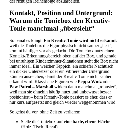
der richtigen Reihenfolge abzuarbeiten.
Kontakt, Position und Untergrund:
Warum die Toniebox den Kreativ-
Tonie manchmal „übersieht“
So banal es klingt: Ein
Kreativ-Tonie wird nicht erkannt
,
weil die Toniebox die Figur physisch nicht sauber „liest“,
kommt häufiger vor als gedacht. Die Toniebox nutzt einen
Kontakt-/Erkennungsbereich oben auf der Box, und gerade
bei unruhigen Kinderzimmer-Situationen steht die Box nicht
immer ideal. Ein weicher Teppich, ein schiefer Nachttisch,
ein dicker Untersetzer oder ein vibrierender Untergrund
können ausreichen, damit der Kreativ-Tonie nicht sauber
erkannt wird. Klassische Figuren wie
Peppa Wutz
oder
Paw Patrol – Marshall
wirken dann manchmal „robuster“,
weil man sie ohnehin häufig nutzt und unbewusst besser
positioniert – beim Kreativ-Tonie passiert es eher, dass er
nur kurz aufgesetzt und gleich wieder weggenommen wird.
So gehst du vor, ohne Zeit zu verlieren:
Stelle die Toniebox auf
eine harte, ebene Fläche
(Holz, Tisch, Regal).