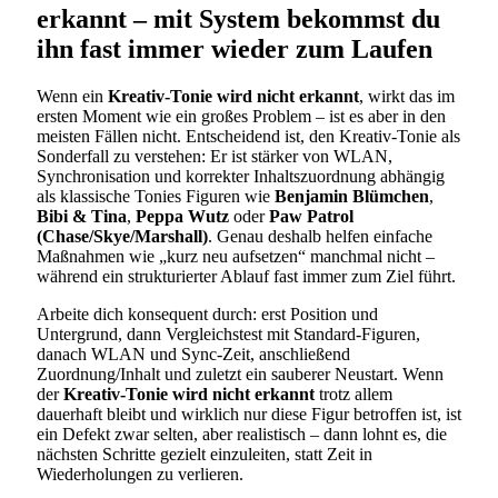
erkannt – mit System bekommst du
ihn fast immer wieder zum Laufen
Wenn ein
Kreativ-Tonie wird nicht erkannt
, wirkt das im
ersten Moment wie ein großes Problem – ist es aber in den
meisten Fällen nicht. Entscheidend ist, den Kreativ-Tonie als
Sonderfall zu verstehen: Er ist stärker von WLAN,
Synchronisation und korrekter Inhaltszuordnung abhängig
als klassische Tonies Figuren wie
Benjamin Blümchen
,
Bibi & Tina
,
Peppa Wutz
oder
Paw Patrol
(Chase/Skye/Marshall)
. Genau deshalb helfen einfache
Maßnahmen wie „kurz neu aufsetzen“ manchmal nicht –
während ein strukturierter Ablauf fast immer zum Ziel führt.
Arbeite dich konsequent durch: erst Position und
Untergrund, dann Vergleichstest mit Standard-Figuren,
danach WLAN und Sync-Zeit, anschließend
Zuordnung/Inhalt und zuletzt ein sauberer Neustart. Wenn
der
Kreativ-Tonie wird nicht erkannt
trotz allem
dauerhaft bleibt und wirklich nur diese Figur betroffen ist, ist
ein Defekt zwar selten, aber realistisch – dann lohnt es, die
nächsten Schritte gezielt einzuleiten, statt Zeit in
Wiederholungen zu verlieren.