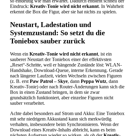
so eindeutig wie man erwartet. Dadurch entsteht schnell der
Eindruck:
Kreativ-Tonie wird nicht erkannt
. In Wahrheit
erkennt die Box die Figur, aber sie hat nichts zu spielen.
Neustart, Ladestation und
Systemzustand: So setzt du die
Toniebox sauber zurück
Wenn ein
Kreativ-Tonie wird nicht erkannt
, ist ein
sauberer Neustart der Toniebox einer der effektivsten
„Reset“-Schritte, weil er hängende Zustände löst: WLAN-
Handshake, Download-Queue, interne Erkennung. Gerade
nach längerer Laufzeit, vielen Wechseln zwischen Figuren
(z. B. erst
Paw Patrol – Skye
, dann
Peppa Wutz
, dann
Kreativ-Tonie) oder nach Router-Änderungen kann sich die
Box in einen Zustand bringen, in dem sie zwar
grundsätzlich funktioniert, aber einzelne Figuren nicht
sauber verarbeitet.
Achte dabei besonders auf Strom und Akku: Eine Toniebox
mit sehr niedrigem Akkustand kann sich merkwürdig
verhalten, insbesondere beim Synchronisieren. Wenn der
Download eines Kreativ-Inhalts abbricht, kann es beim
nächsten Aufsetzen wieder so wirken, als ob der
Kreativ-