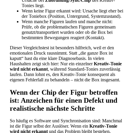
Ursache bei
Zuordnung/Sync/Chip
des Kreativ-
Tonies liegt.
Wenn keine Figur erkannt wird: Ursache liegt eher bei
der Toniebox (Position, Untergrund, Systemzustand).
Wenn manche Figuren laufen und manche nicht:
Prüfe, ob die problematischen Figuren gemeinsam
genutzt/transportiert wurden oder ob die Box bei
bestimmten Bewegungen reagiert (Kontakt).
Dieser Vergleichstest ist besonders hilfreich, weil er den
emotionalen Druck rausnimmt. Statt „die ganze Box ist
kaputt“ hast du eine klare Diagnosebasis. In vielen
Haushalten zeigt sich hier: Nur ein einzelner
Kreativ-Tonie
wird nicht erkannt
, während Standard-Tonies zuverlässig
laufen. Dann lohnt es, den Kreativ-Tonie konsequent als
eigenen Fehlerfall zu behandeln – nicht die Box insgesamt.
Wenn der Chip der Figur betroffen
ist: Anzeichen für einen Defekt und
realistische nächste Schritte
So häufig es Software und Synchronisation sind: Manchmal
ist die Figur selbst der Auslöser. Wenn ein
Kreativ-Tonie
wird nicht erkannt
und das Problem bleibt bestehen,