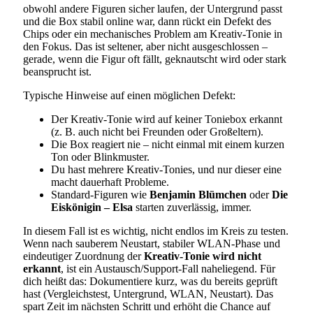
obwohl andere Figuren sicher laufen, der Untergrund passt
und die Box stabil online war, dann rückt ein Defekt des
Chips oder ein mechanisches Problem am Kreativ-Tonie in
den Fokus. Das ist seltener, aber nicht ausgeschlossen –
gerade, wenn die Figur oft fällt, geknautscht wird oder stark
beansprucht ist.
Typische Hinweise auf einen möglichen Defekt:
Der Kreativ-Tonie wird auf keiner Toniebox erkannt
(z. B. auch nicht bei Freunden oder Großeltern).
Die Box reagiert nie – nicht einmal mit einem kurzen
Ton oder Blinkmuster.
Du hast mehrere Kreativ-Tonies, und nur dieser eine
macht dauerhaft Probleme.
Standard-Figuren wie
Benjamin Blümchen
oder
Die
Eiskönigin – Elsa
starten zuverlässig, immer.
In diesem Fall ist es wichtig, nicht endlos im Kreis zu testen.
Wenn nach sauberem Neustart, stabiler WLAN-Phase und
eindeutiger Zuordnung der
Kreativ-Tonie wird nicht
erkannt
, ist ein Austausch/Support-Fall naheliegend. Für
dich heißt das: Dokumentiere kurz, was du bereits geprüft
hast (Vergleichstest, Untergrund, WLAN, Neustart). Das
spart Zeit im nächsten Schritt und erhöht die Chance auf