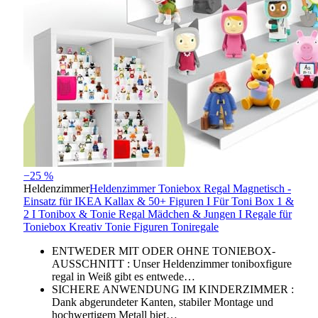
−25 %
Heldenzimmer
Heldenzimmer Toniebox Regal Magnetisch -
Einsatz für IKEA Kallax & 50+ Figuren I Für Toni Box 1 &
2 I Tonibox & Tonie Regal Mädchen & Jungen I Regale für
Toniebox Kreativ Tonie Figuren Toniregale
ENTWEDER MIT ODER OHNE TONIEBOX-
AUSSCHNITT : Unser Heldenzimmer toniboxfigure
regal in Weiß gibt es entwede…
SICHERE ANWENDUNG IM KINDERZIMMER :
Dank abgerundeter Kanten, stabiler Montage und
hochwertigem Metall biet…