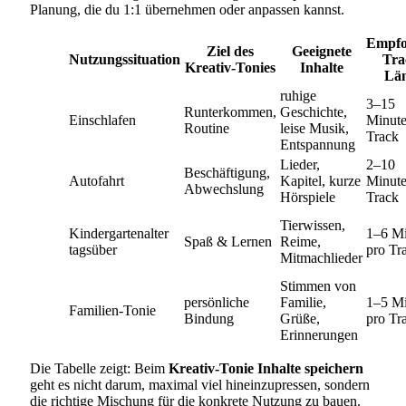
Planung, die du 1:1 übernehmen oder anpassen kannst.
Empfo
Ziel des
Geeignete
Nutzungssituation
Tra
Kreativ-Tonies
Inhalte
Lä
ruhige
3–15
Runterkommen,
Geschichte,
Einschlafen
Minute
Routine
leise Musik,
Track
Entspannung
Lieder,
2–10
Beschäftigung,
Autofahrt
Kapitel, kurze
Minute
Abwechslung
Hörspiele
Track
Tierwissen,
Kindergartenalter
1–6 M
Spaß & Lernen
Reime,
tagsüber
pro Tr
Mitmachlieder
Stimmen von
persönliche
Familie,
1–5 M
Familien-Tonie
Bindung
Grüße,
pro Tr
Erinnerungen
Die Tabelle zeigt: Beim
Kreativ-Tonie Inhalte speichern
geht es nicht darum, maximal viel hineinzupressen, sondern
die richtige Mischung für die konkrete Nutzung zu bauen.