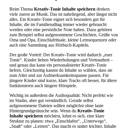
Beim Thema
Kreativ-Tonie Inhalte speichern
denken
viele zuerst an Musik. Das ist naheliegend, aber längst nicht
alles. Ein Kreativ-Tonie eignet sich besonders gut für
Inhalte, die im Familienalltag immer wieder gebraucht
werden oder eine persönliche Note haben. Dazu gehören
zum Beispiel selbst aufgenommene Geschichten, Grüße von
Oma und Opa, Einschlafrituale, kleine Lernsequenzen oder
auch eine Sammlung aus Hörbuch-Kapiteln.
Der große Vorteil: Der Kreativ-Tonie wird dadurch „euer
Tonie“. Kinder lieben Wiederholungen und Vertrautheit –
und genau das kann ein personalisierter Kreativ-Tonie
liefern. Gleichzeitig kannst du Inhalte so wählen, dass sie
zum Alter und zur Aufmerksamkeitsspanne passen. Für
jüngere Kinder sind kurze, klare Tracks oft besser, für ältere
funktionieren auch längere Hörspiele.
Wichtig ist außerdem die Audioqualität: Nicht perfekt wie
im Studio, aber gut verständlich. Gerade selbst
aufgenommene Dateien sollten möglichst ohne laute
Hintergrundgeräusche sein. Wenn du
Kreativ-Tonie
Inhalte speichern
möchtest, lohnt es sich, eine klare
Struktur zu planen: etwa „Einschlafen“, „Unterwegs“,
„Spaß“ oder „Lernen“. Das macht es später leichter, Inhalte