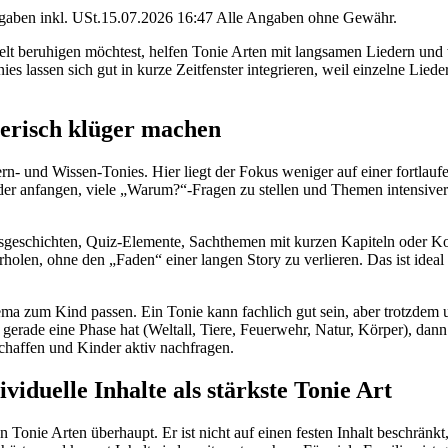
angaben inkl. USt.15.07.2026 16:47 Alle Angaben ohne Gewähr.
elt beruhigen möchtest, helfen Tonie Arten mit langsamen Liedern und 
s lassen sich gut in kurze Zeitfenster integrieren, weil einzelne Liede
elerisch klüger machen
ern- und Wissen-Tonies. Hier liegt der Fokus weniger auf einer fortlau
der anfangen, viele „Warum?“-Fragen zu stellen und Themen intensiver
sgeschichten, Quiz-Elemente, Sachthemen mit kurzen Kapiteln oder Ko
rholen, ohne den „Faden“ einer langen Story zu verlieren. Das ist ide
ema zum Kind passen. Ein Tonie kann fachlich gut sein, aber trotzdem
erade eine Phase hat (Weltall, Tiere, Feuerwehr, Natur, Körper), dann e
chaffen und Kinder aktiv nachfragen.
viduelle Inhalte als stärkste Tonie Art
n Tonie Arten überhaupt. Er ist nicht auf einen festen Inhalt beschrän