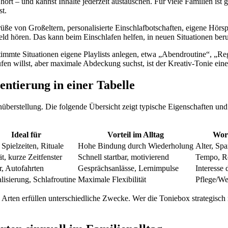
rt – und kannst Inhalte jederzeit austauschen. Für viele Familien ist 
st.
rüße von Großeltern, personalisierte Einschlafbotschaften, eigene Hör
d hören. Das kann beim Einschlafen helfen, in neuen Situationen beruh
stimmte Situationen eigene Playlists anlegen, etwa „Abendroutine“, „R
n willst, aber maximale Abdeckung suchst, ist der Kreativ-Tonie eine T
entierung in einer Tabelle
überstellung. Die folgende Übersicht zeigt typische Eigenschaften und
Ideal für
Vorteil im Alltag
Wor
Spielzeiten, Rituale
Hohe Bindung durch Wiederholung
Alter, Sp
ät, kurze Zeitfenster
Schnell startbar, motivierend
Tempo, R
, Autofahrten
Gesprächsanlässe, Lernimpulse
Interesse
lisierung, Schlafroutine
Maximale Flexibilität
Pflege/We
e Arten erfüllen unterschiedliche Zwecke. Wer die Toniebox strategisch 