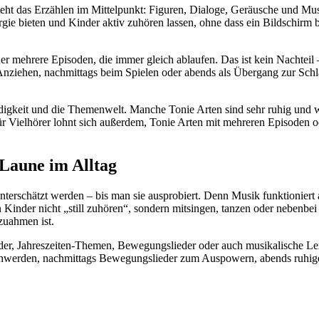
steht das Erzählen im Mittelpunkt: Figuren, Dialoge, Geräusche und Mu
gie bieten und Kinder aktiv zuhören lassen, ohne dass ein Bildschirm be
r mehrere Episoden, die immer gleich ablaufen. Das ist kein Nachteil 
ziehen, nachmittags beim Spielen oder abends als Übergang zur Schlafen
ndigkeit und die Themenwelt. Manche Tonie Arten sind sehr ruhig und w
Für Vielhörer lohnt sich außerdem, Tonie Arten mit mehreren Episoden 
Laune im Alltag
terschätzt werden – bis man sie ausprobiert. Denn Musik funktioniert and
nn Kinder nicht „still zuhören“, sondern mitsingen, tanzen oder nebenbe
hzuahmen ist.
eder, Jahreszeiten-Themen, Bewegungslieder oder auch musikalische Lern
hwerden, nachmittags Bewegungslieder zum Auspowern, abends ruhi