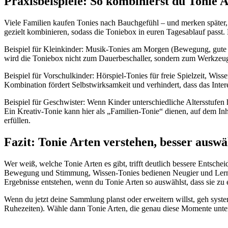
Praxisbeispiele: So kombinierst du Tonie A
Viele Familien kaufen Tonies nach Bauchgefühl – und merken später, d
gezielt kombinieren, sodass die Toniebox in euren Tagesablauf passt. 
Beispiel für Kleinkinder: Musik-Tonies am Morgen (Bewegung, gute L
wird die Toniebox nicht zum Dauerbeschaller, sondern zum Werkzeug, 
Beispiel für Vorschulkinder: Hörspiel-Tonies für freie Spielzeit, Wiss
Kombination fördert Selbstwirksamkeit und verhindert, dass das Inter
Beispiel für Geschwister: Wenn Kinder unterschiedliche Altersstufen h
Ein Kreativ-Tonie kann hier als „Familien-Tonie“ dienen, auf dem Inha
erfüllen.
Fazit: Tonie Arten verstehen, besser ausw
Wer weiß, welche Tonie Arten es gibt, trifft deutlich bessere Entsc
Bewegung und Stimmung, Wissen-Tonies bedienen Neugier und Lernphas
Ergebnisse entstehen, wenn du Tonie Arten so auswählst, dass sie zu
Wenn du jetzt deine Sammlung planst oder erweitern willst, geh syst
Ruhezeiten). Wähle dann Tonie Arten, die genau diese Momente unterstü