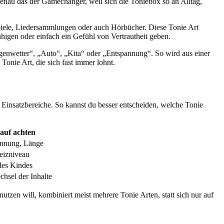
genau das der Gamechanger, weil sich die Toniebox so an Alltag,
spiele, Liedersammlungen oder auch Hörbücher. Diese Tonie Art
igen oder einfach ein Gefühl von Vertrautheit geben.
egenwetter“, „Auto“, „Kita“ oder „Entspannung“. So wird aus einer
onie Art, die sich fast immer lohnt.
 Einsatzbereiche. So kannst du besser entscheiden, welche Tonie
auf achten
annung, Länge
eizniveau
 des Kindes
chsel der Inhalte
nutzen will, kombiniert meist mehrere Tonie Arten, statt sich nur auf