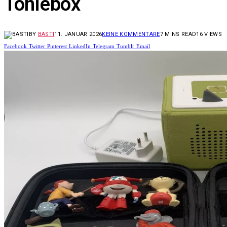
Toniebox
BY
BASTI
11. JANUAR 2026
KEINE KOMMENTARE
7 MINS READ
16
VIEWS
Facebook
Twitter
Pinterest
LinkedIn
Telegram
Tumblr
Email