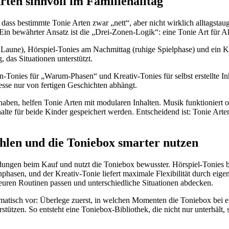
rten sinnvoll im Familienalltag
ass bestimmte Tonie Arten zwar „nett“, aber nicht wirklich alltagstaugl
Ein bewährter Ansatz ist die „Drei-Zonen-Logik“: eine Tonie Art für Ak
aune), Hörspiel-Tonies am Nachmittag (ruhige Spielphase) und ein Kre
das Situationen unterstützt.
en-Tonies für „Warum-Phasen“ und Kreativ-Tonies für selbst erstellte In
esse nur von fertigen Geschichten abhängt.
aben, helfen Tonie Arten mit modularen Inhalten. Musik funktioniert of
lte für beide Kinder gespeichert werden. Entscheidend ist: Tonie Arten
ählen und die Toniebox smarter nutzen
heidungen beim Kauf und nutzt die Toniebox bewusster. Hörspiel-Tonies 
en, und der Kreativ-Tonie liefert maximale Flexibilität durch eigen
 euren Routinen passen und unterschiedliche Situationen abdecken.
ematisch vor: Überlege zuerst, in welchen Momenten die Toniebox bei e
tzen. So entsteht eine Toniebox-Bibliothek, die nicht nur unterhält, s