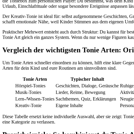
die Toniebox zum persönlichen Player: Du bestimmst, was dein Kind hö
Urlaub, Einschlafrituale oder sogar besondere Ereignisse anpassen läs
Der Kreativ-Tonie ist ideal für: selbst aufgenommene Geschichten, G
schafft emotionale Nähe, weil Kinder Stimmen aus dem eigenen Umfel
Praktischer Mehrwert entsteht auch durch Struktur: Du kannst für be
Tonie Art gleich ein ganzes System. Wenn du nur wenige Figuren kaufe
Vergleich der wichtigsten Tonie Arten: Ori
Um Tonie Arten schneller einordnen zu können, hilft eine klare Gegen
Arten für dein Kind und eure Routinen am sinnvollsten sind.
Tonie Arten
Typischer Inhalt
Hörspiel-Tonies
Geschichten, Dialoge, Geräusche
Ruhige 
Musik-Tonies
Lieder, Reime, Bewegung
Aktivit
Lern-/Wissen-Tonies
Sachthemen, Quiz, Erklärungen
Neugier
Kreativ-Tonie
Eigene Inhalte
Persona
Diese Tabelle ersetzt keine individuelle Auswahl, aber sie zeigt: Toni
eine Kategorie zu verlassen.