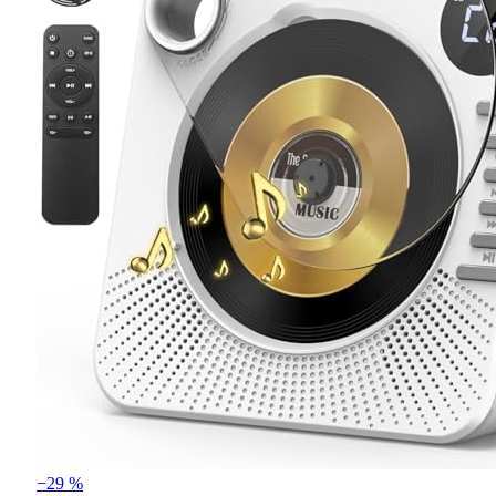
−29 %