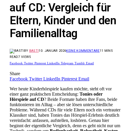
auf CD: Vergleich für
Eltern, Kinder und den
Familienalltag
BY
BASTI
10. JANUAR 2026
KEINE KOMMENTARE
11 MINS
READ
7
VIEWS
Facebook
Twitter
Pinterest
LinkedIn
Telegram
Tumblr
Email
Share
Facebook
Twitter
LinkedIn
Pinterest
Email
Wer heute Kinderhörspiele kaufen möchte, steht oft vor
einer ganz praktischen Entscheidung:
Tonies oder
Hörspiele auf CD
? Beide Formate haben ihre Fans, beide
funktionieren im Alltag – aber sie lösen unterschiedliche
Probleme. Während CDs für viele Eltern noch ein vertrauter
Klassiker sind, haben Tonies das Hörspiel-Erlebnis deutlich
vereinfacht: anfassen, aufstellen, loshören. Genau hier
beginnt der eigentliche Vergleich, denn es geht nicht nur um
Technik, sondern um
Bedienbarkeit, Robustheit, Kosten,