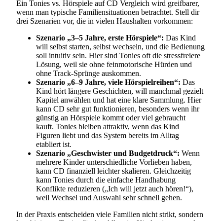
Ein Tonies vs. Hörspiele auf CD Vergleich wird greifbarer,
wenn man typische Familiensituationen betrachtet. Stell dir
drei Szenarien vor, die in vielen Haushalten vorkommen:
Szenario „3–5 Jahre, erste Hörspiele“:
Das Kind
will selbst starten, selbst wechseln, und die Bedienung
soll intuitiv sein. Hier sind Tonies oft die stressfreiere
Lösung, weil sie ohne feinmotorische Hürden und
ohne Track-Sprünge auskommen.
Szenario „6–9 Jahre, viele Hörspielreihen“:
Das
Kind hört längere Geschichten, will manchmal gezielt
Kapitel anwählen und hat eine klare Sammlung. Hier
kann CD sehr gut funktionieren, besonders wenn ihr
günstig an Hörspiele kommt oder viel gebraucht
kauft. Tonies bleiben attraktiv, wenn das Kind
Figuren liebt und das System bereits im Alltag
etabliert ist.
Szenario „Geschwister und Budgetdruck“:
Wenn
mehrere Kinder unterschiedliche Vorlieben haben,
kann CD finanziell leichter skalieren. Gleichzeitig
kann Tonies durch die einfache Handhabung
Konflikte reduzieren („Ich will jetzt auch hören!“),
weil Wechsel und Auswahl sehr schnell gehen.
In der Praxis entscheiden viele Familien nicht strikt, sondern