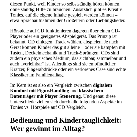
diesen Punkt, weil Kinder so selbstständig hören können,
ohne ständig Hilfe zu brauchen. Zusätzlich gibt es Kreativ-
Tonies, auf die eigene Inhalte gespielt werden können –
etwa Sprachaufnahmen der Großeltern oder Lieblingslieder.
Hörspiele auf CD funktionieren dagegen über einen CD-
Player oder ein geeignetes Abspielgerät. Das Prinzip ist
bekannt: CD einlegen, Track wählen, abspielen. Je nach
Gerät können Kinder das gut alleine – oder sie kämpfen mit
Tasten, Deckelmechanik und Track-Sprüngen. CDs sind
zudem ein physisches Medium, das sichtbar, sammelbar und
auch „verleihbar“ ist. Allerdings sind sie empfindlicher:
Kratzer, Fingerabdrücke oder ein verlorenes Case sind echte
Klassiker im Familienalltag.
Im Kern ist es also ein Vergleich zwischen
digitalem
Komfort mit Figur-Handling
und
klassischem
Datenträger mit Player-Steuerung
. Und genau diese
Unterschiede ziehen sich durch alle folgenden Aspekte im
Tonies vs. Hörspiele auf CD Vergleich.
Bedienung und Kindertauglichkeit:
Wer gewinnt im Alltag?