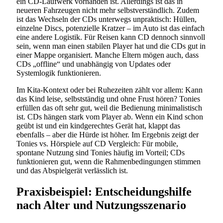
ein CD-Laufwerk vorhanden ist. Allerdings ist das in
neueren Fahrzeugen nicht mehr selbstverständlich. Zudem
ist das Wechseln der CDs unterwegs unpraktisch: Hüllen,
einzelne Discs, potenzielle Kratzer – im Auto ist das einfach
eine andere Logistik. Für Reisen kann CD dennoch sinnvoll
sein, wenn man einen stabilen Player hat und die CDs gut in
einer Mappe organisiert. Manche Eltern mögen auch, dass
CDs „offline“ und unabhängig von Updates oder
Systemlogik funktionieren.
Im Kita-Kontext oder bei Ruhezeiten zählt vor allem: Kann
das Kind leise, selbstständig und ohne Frust hören? Tonies
erfüllen das oft sehr gut, weil die Bedienung minimalistisch
ist. CDs hängen stark vom Player ab. Wenn ein Kind schon
geübt ist und ein kindgerechtes Gerät hat, klappt das
ebenfalls – aber die Hürde ist höher. Im Ergebnis zeigt der
Tonies vs. Hörspiele auf CD Vergleich: Für mobile,
spontane Nutzung sind Tonies häufig im Vorteil; CDs
funktionieren gut, wenn die Rahmenbedingungen stimmen
und das Abspielgerät verlässlich ist.
Praxisbeispiel: Entscheidungshilfe
nach Alter und Nutzungsszenario