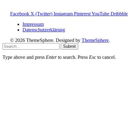
Provision – für dich bleibt der Preis gleich. Damit unterstützt
du den Betrieb und Erhalt von Toniebox-Ratgeber.de.
Facebook
X (Twitter)
Instagram
Pinterest
YouTube
Dribbble
Impressum
Datenschutzerklärung
© 2026 ThemeSphere. Designed by
ThemeSphere
.
Submit
Type above and press
Enter
to search. Press
Esc
to cancel.