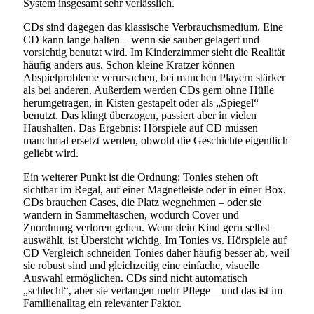
System insgesamt sehr verlässlich.
CDs sind dagegen das klassische Verbrauchsmedium. Eine
CD kann lange halten – wenn sie sauber gelagert und
vorsichtig benutzt wird. Im Kinderzimmer sieht die Realität
häufig anders aus. Schon kleine Kratzer können
Abspielprobleme verursachen, bei manchen Playern stärker
als bei anderen. Außerdem werden CDs gern ohne Hülle
herumgetragen, in Kisten gestapelt oder als „Spiegel“
benutzt. Das klingt überzogen, passiert aber in vielen
Haushalten. Das Ergebnis: Hörspiele auf CD müssen
manchmal ersetzt werden, obwohl die Geschichte eigentlich
geliebt wird.
Ein weiterer Punkt ist die Ordnung: Tonies stehen oft
sichtbar im Regal, auf einer Magnetleiste oder in einer Box.
CDs brauchen Cases, die Platz wegnehmen – oder sie
wandern in Sammeltaschen, wodurch Cover und
Zuordnung verloren gehen. Wenn dein Kind gern selbst
auswählt, ist Übersicht wichtig. Im Tonies vs. Hörspiele auf
CD Vergleich schneiden Tonies daher häufig besser ab, weil
sie robust sind und gleichzeitig eine einfache, visuelle
Auswahl ermöglichen. CDs sind nicht automatisch
„schlecht“, aber sie verlangen mehr Pflege – und das ist im
Familienalltag ein relevanter Faktor.