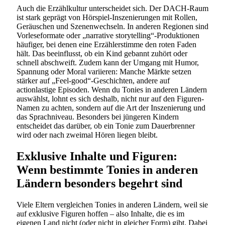
Auch die Erzählkultur unterscheidet sich. Der DACH-Raum
ist stark geprägt von Hörspiel-Inszenierungen mit Rollen,
Geräuschen und Szenenwechseln. In anderen Regionen sind
Vorleseformate oder „narrative storytelling“-Produktionen
häufiger, bei denen eine Erzählerstimme den roten Faden
hält. Das beeinflusst, ob ein Kind gebannt zuhört oder
schnell abschweift. Zudem kann der Umgang mit Humor,
Spannung oder Moral variieren: Manche Märkte setzen
stärker auf „Feel-good“-Geschichten, andere auf
actionlastige Episoden. Wenn du Tonies in anderen Ländern
auswählst, lohnt es sich deshalb, nicht nur auf den Figuren-
Namen zu achten, sondern auf die Art der Inszenierung und
das Sprachniveau. Besonders bei jüngeren Kindern
entscheidet das darüber, ob ein Tonie zum Dauerbrenner
wird oder nach zweimal Hören liegen bleibt.
Exklusive Inhalte und Figuren:
Wenn bestimmte Tonies in anderen
Ländern besonders begehrt sind
Viele Eltern vergleichen Tonies in anderen Ländern, weil sie
auf exklusive Figuren hoffen – also Inhalte, die es im
eigenen Land nicht (oder nicht in gleicher Form) gibt. Dabei