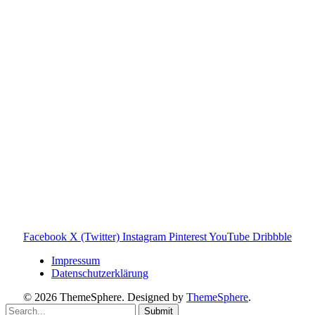
Toniebox-Ratgeber.de ist ein unabhängiger Ratgeber und
steht in keiner geschäftlichen oder organisatorischen
Verbindung zur Tonies GmbH. Alle genannten Marken- und
Produktnamen dienen ausschließlich der Information und
gehören ihren jeweiligen Rechteinhabern. Hinweis: Weitere
Informationen findest du auf der offiziellen Website der
Tonies GmbH
.
Toniebox-ratgeber.de ist dein unabhängiger Eltern-Ratgeber
rund um die Toniebox: Kaufberatung, Tonies-
Empfehlungen, Problemlösungen und praktische Tipps für
den Familienalltag. Alle Inhalte sind verständlich, praxisnah
und darauf ausgelegt, dir schnelle Antworten und klare
Entscheidungen zu ermöglichen.
Hinweis zu Affiliate-Links
Einige Links auf dieser Website sind Affiliate-Links. Wenn
du darüber etwas kaufst, erhalte ich ggf. eine kleine
Provision – für dich bleibt der Preis gleich. Damit unterstützt
du den Betrieb und Erhalt von Toniebox-Ratgeber.de.
Facebook
X (Twitter)
Instagram
Pinterest
YouTube
Dribbble
Impressum
Datenschutzerklärung
© 2026 ThemeSphere. Designed by
ThemeSphere
.
Submit