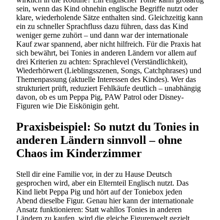
sein, wenn das Kind ohnehin englische Begriffe nutzt oder
klare, wiederholende Sätze enthalten sind. Gleichzeitig kann
ein zu schneller Sprachfluss dazu führen, dass das Kind
weniger gerne zuhört – und dann war der internationale
Kauf zwar spannend, aber nicht hilfreich. Für die Praxis hat
sich bewährt, bei Tonies in anderen Ländern vor allem auf
drei Kriterien zu achten: Sprachlevel (Verständlichkeit),
Wiederhörwert (Lieblingsszenen, Songs, Catchphrases) und
Themenpassung (aktuelle Interessen des Kindes). Wer das
strukturiert prüft, reduziert Fehlkäufe deutlich – unabhängig
davon, ob es um Peppa Pig, PAW Patrol oder Disney-
Figuren wie Die Eiskönigin geht.
Praxisbeispiel: So nutzt du Tonies in
anderen Ländern sinnvoll – ohne
Chaos im Kinderzimmer
Stell dir eine Familie vor, in der zu Hause Deutsch
gesprochen wird, aber ein Elternteil Englisch nutzt. Das
Kind liebt Peppa Pig und hört auf der Toniebox jeden
Abend dieselbe Figur. Genau hier kann der internationale
Ansatz funktionieren: Statt wahllos Tonies in anderen
Ländern zu kaufen, wird die gleiche Figurenwelt gezielt