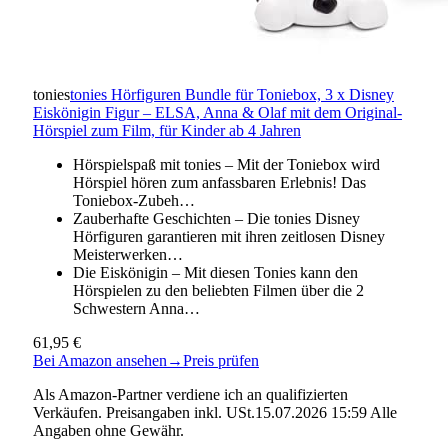
tonies
tonies Hörfiguren Bundle für Toniebox, 3 x Disney
Eiskönigin Figur – ELSA, Anna & Olaf mit dem Original-
Hörspiel zum Film, für Kinder ab 4 Jahren
Hörspielspaß mit tonies – Mit der Toniebox wird
Hörspiel hören zum anfassbaren Erlebnis! Das
Toniebox-Zubeh…
Zauberhafte Geschichten – Die tonies Disney
Hörfiguren garantieren mit ihren zeitlosen Disney
Meisterwerken…
Die Eiskönigin – Mit diesen Tonies kann den
Hörspielen zu den beliebten Filmen über die 2
Schwestern Anna…
61,95 €
Bei Amazon ansehen
→
Preis prüfen
Als Amazon-Partner verdiene ich an qualifizierten
Verkäufen. Preisangaben inkl. USt.15.07.2026 15:59 Alle
Angaben ohne Gewähr.