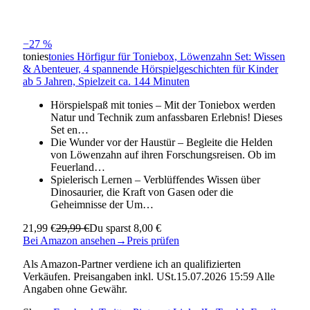
−27 %
tonies
tonies Hörfigur für Toniebox, Löwenzahn Set: Wissen
& Abenteuer, 4 spannende Hörspielgeschichten für Kinder
ab 5 Jahren, Spielzeit ca. 144 Minuten
Hörspielspaß mit tonies – Mit der Toniebox werden
Natur und Technik zum anfassbaren Erlebnis! Dieses
Set en…
Die Wunder vor der Haustür – Begleite die Helden
von Löwenzahn auf ihren Forschungsreisen. Ob im
Feuerland…
Spielerisch Lernen – Verblüffendes Wissen über
Dinosaurier, die Kraft von Gasen oder die
Geheimnisse der Um…
21,99 €
29,99 €
Du sparst 8,00 €
Bei Amazon ansehen
→
Preis prüfen
Als Amazon-Partner verdiene ich an qualifizierten
Verkäufen. Preisangaben inkl. USt.15.07.2026 15:59 Alle
Angaben ohne Gewähr.