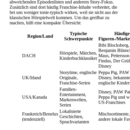
abweichenden Episodenlisten und anderem Story-Fokus.
Zusätzlich sind dort häufig Franchise-Inhalte verbreitet, die
bei uns weniger tonie-typisch wirken, weil sie nicht aus der
klassischen Hörspielwelt kommen. Um das greifbar zu
machen, hilft eine kompakte Übersicht:
Typische
Häufige
Region/Land
Schwerpunkte
Figuren-/Marke
Bibi Blocksberg,
Benjamin Blümc
Hörspiele, Märchen,
DACH
Maus, Pettersso
Kinderbuchklassiker
Findus, Der Grüf
Disney
Storytime, englische
Peppa Pig, PAW 
UK/Irland
Originale,
Disney, bekannte
Franchise-Serien
englische Kinder
Familien-
Disney, PAW Pat
Entertainment,
USA/Kanada
Peppa Pig und we
Markenwelten,
US-Franchises
Serien
Lokalisierte
Frankreich/Benelux
Mischsortimente, 
Geschichten,
(tendenziell)
andere lokale Fa
Sprachvarianten