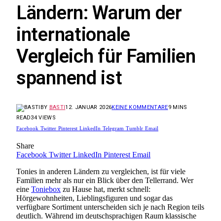
Ländern: Warum der
internationale
Vergleich für Familien
spannend ist
BY
BASTI
12. JANUAR 2026
KEINE KOMMENTARE
9 MINS
READ
34
VIEWS
Facebook
Twitter
Pinterest
LinkedIn
Telegram
Tumblr
Email
Share
Facebook
Twitter
LinkedIn
Pinterest
Email
Tonies in anderen Ländern zu vergleichen, ist für viele
Familien mehr als nur ein Blick über den Tellerrand. Wer
eine
Toniebox
zu Hause hat, merkt schnell:
Hörgewohnheiten, Lieblingsfiguren und sogar das
verfügbare Sortiment unterscheiden sich je nach Region teils
deutlich. Während im deutschsprachigen Raum klassische