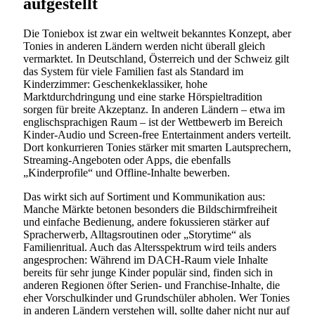
aufgestellt
Die Toniebox ist zwar ein weltweit bekanntes Konzept, aber
Tonies in anderen Ländern werden nicht überall gleich
vermarktet. In Deutschland, Österreich und der Schweiz gilt
das System für viele Familien fast als Standard im
Kinderzimmer: Geschenkeklassiker, hohe
Marktdurchdringung und eine starke Hörspieltradition
sorgen für breite Akzeptanz. In anderen Ländern – etwa im
englischsprachigen Raum – ist der Wettbewerb im Bereich
Kinder-Audio und Screen-free Entertainment anders verteilt.
Dort konkurrieren Tonies stärker mit smarten Lautsprechern,
Streaming-Angeboten oder Apps, die ebenfalls
„Kinderprofile“ und Offline-Inhalte bewerben.
Das wirkt sich auf Sortiment und Kommunikation aus:
Manche Märkte betonen besonders die Bildschirmfreiheit
und einfache Bedienung, andere fokussieren stärker auf
Spracherwerb, Alltagsroutinen oder „Storytime“ als
Familienritual. Auch das Altersspektrum wird teils anders
angesprochen: Während im DACH-Raum viele Inhalte
bereits für sehr junge Kinder populär sind, finden sich in
anderen Regionen öfter Serien- und Franchise-Inhalte, die
eher Vorschulkinder und Grundschüler abholen. Wer Tonies
in anderen Ländern verstehen will, sollte daher nicht nur auf