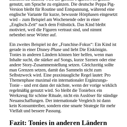
genutzt, um Sprache zu ergänzen. Die deutsche Peppa Pig-
Version bleibt für Routine und Entspannung, während eine
englische Variante für kurze, bewusste Hörphasen eingesetzt
wird – zum Beispiel am Wochenende oder in einer
„Englisch-Zeit“ nach dem Frühstück. Das Kind bleibt
motiviert, weil die Figuren vertraut sind, und nimmt
nebenbei neue Wörter auf.
Ein zweites Beispiel ist der „Franchise-Fokus“: Ein Kind ist
gerade in einer Disney-Phase und liebt Die Eiskönigin.
Tonies in anderen Ländern können hier helfen, wenn man
Inhalte sucht, die stärker auf Songs, kurze Szenen oder eine
andere Story-Zusammenstellung setzen. Gleichzeitig sollte
man Grenzen setzen, damit das Sammeln nicht zum
Selbstzweck wird. Eine praxistaugliche Regel lautet: Pro
Themenphase maximal ein internationaler Ergänzungs-
Tonie – und erst dann der nächste, wenn der vorige wirklich
regelmäßig genutzt wird. So bleibt die Toniebox ein
Werkzeug für schöne Rituale, nicht ein Auslöser für ständige
Neuanschaffungen. Der internationale Vergleich ist dann
kein Konsumtreiber, sondern eine smarte Strategie für mehr
Vielfalt und bessere Passung.
Fazit: Tonies in anderen Ländern