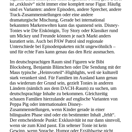
ist „exklusiv“ nicht immer eine komplett neue Figur. Häufig
sind es Varianten: andere Episoden, andere Sprecher, andere
Track-Zusammenstellungen oder eine andere
dramaturgische Mischung. Gerade bei international
bekannten Markenwelten kann das spannend sein. Disney-
Tonies wie Die Eiskönigin, Toy Story oder Klassiker rund
um Mickey und Freunde können je nach Markt anders
kuratiert sein. Auch bei PAW Patrol sind regionale
Unterschiede bei Episodenpaketen nicht ungewöhnlich –
und für echte Fans kann genau das den Reiz ausmachen.
Im deutschsprachigen Raum sind Figuren wie Bibi
Blocksberg, Benjamin Blümchen oder Die Sendung mit der
Maus typische „Heimvorteil“-Highlights, weil sie kulturell
stark verankert sind. Für Familien im Ausland kann genau
das wiederum der Grund sein, gezielt Tonies in anderen
Ländern (nämlich aus dem DACH-Raum) zu suchen, um
deutschsprachige Inhalte zu bekommen. Gleichzeitig
schauen Familien hierzulande auf englische Varianten von
Peppa Pig oder internationalen Disney-
Zusammenstellungen, wenn Kinder gerade in einer
bilingualen Phase sind oder ein bestimmter Inhalt „fehlt“.
Der entscheidende Punkt: Exklusivität ist nur dann sinnvoll,
wenn sie zum Kind passt. Ein seltener Tonie ist kein
Gewinn, wenn Sprache, Humor oder Erzählweise nicht