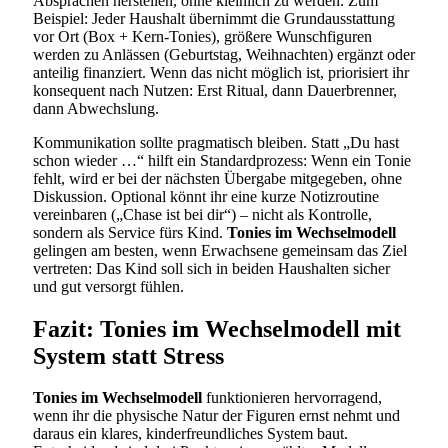
Absprachen herstellen, ohne kleinlich zu werden. Zum
Beispiel: Jeder Haushalt übernimmt die Grundausstattung
vor Ort (Box + Kern-Tonies), größere Wunschfiguren
werden zu Anlässen (Geburtstag, Weihnachten) ergänzt oder
anteilig finanziert. Wenn das nicht möglich ist, priorisiert ihr
konsequent nach Nutzen: Erst Ritual, dann Dauerbrenner,
dann Abwechslung.
Kommunikation sollte pragmatisch bleiben. Statt „Du hast
schon wieder …“ hilft ein Standardprozess: Wenn ein Tonie
fehlt, wird er bei der nächsten Übergabe mitgegeben, ohne
Diskussion. Optional könnt ihr eine kurze Notizroutine
vereinbaren („Chase ist bei dir“) – nicht als Kontrolle,
sondern als Service fürs Kind.
Tonies im Wechselmodell
gelingen am besten, wenn Erwachsene gemeinsam das Ziel
vertreten: Das Kind soll sich in beiden Haushalten sicher
und gut versorgt fühlen.
Fazit: Tonies im Wechselmodell mit
System statt Stress
Tonies im Wechselmodell
funktionieren hervorragend,
wenn ihr die physische Natur der Figuren ernst nehmt und
daraus ein klares, kinderfreundliches System baut.