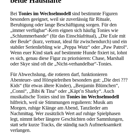
beide Haushalte
Bei
Tonies im Wechselmodell
sind bestimmte Figuren
besonders geeignet, weil sie zuverlässig für Rituale,
Beruhigung oder lange Beschäftigung sorgen. Für den
„immer verfügbar“-Kern eignen sich häufig Tonies wie
„Schlummerbande“ (für das Einschlafritual), „Die Eule mit
der Beule“ (kurz, vertraut, ideal für zwischendurch) und ein
stabiler Serienliebling wie „Peppa Wutz“ oder „Paw Patrol“.
Wenn euer Kind stark auf bestimmte Hunde fixiert ist, lohnt
es sich, genau diese Figur zu priorisieren: Chase, Marshall
oder Skye sind oft die „Nicht-verhandelbar“-Tonies.
Für Abwechslung, die rotieren darf, funktionieren
Abenteuer- und Hörspielreihen besonders gut: „Die drei ???
Kids“ (für etwas ältere Kinder), „Benjamin Blümchen“,
„Conni“, „Bibi & Tina“ oder „Käpt’n Sharky“. Auch
musikalische Tonies sind im
Tonies im Wechselmodell
hilfreich, weil sie Stimmungen regulieren: Musik am
Morgen, ruhige Klänge am Abend, Tanzlieder am
Nachmittag. Wer zusätzlich Wert auf ruhige Spielphasen
legt, nimmt lieber längere Geschichten oder Sammlungen,
statt sehr kurze Tracks, die ständig nach Aufmerksamkeit
verlangen.