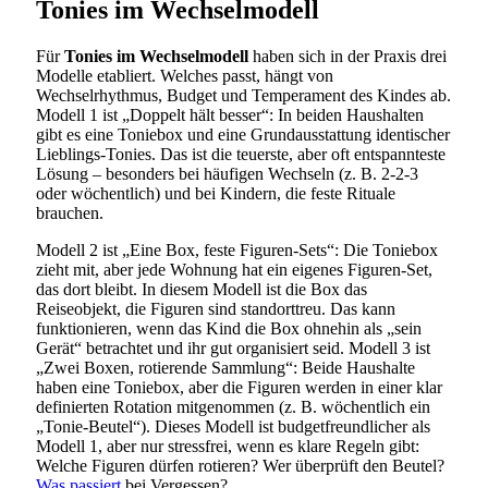
Tonies im Wechselmodell
Für
Tonies im Wechselmodell
haben sich in der Praxis drei
Modelle etabliert. Welches passt, hängt von
Wechselrhythmus, Budget und Temperament des Kindes ab.
Modell 1 ist „Doppelt hält besser“: In beiden Haushalten
gibt es eine Toniebox und eine Grundausstattung identischer
Lieblings-Tonies. Das ist die teuerste, aber oft entspannteste
Lösung – besonders bei häufigen Wechseln (z. B. 2-2-3
oder wöchentlich) und bei Kindern, die feste Rituale
brauchen.
Modell 2 ist „Eine Box, feste Figuren-Sets“: Die Toniebox
zieht mit, aber jede Wohnung hat ein eigenes Figuren-Set,
das dort bleibt. In diesem Modell ist die Box das
Reiseobjekt, die Figuren sind standorttreu. Das kann
funktionieren, wenn das Kind die Box ohnehin als „sein
Gerät“ betrachtet und ihr gut organisiert seid. Modell 3 ist
„Zwei Boxen, rotierende Sammlung“: Beide Haushalte
haben eine Toniebox, aber die Figuren werden in einer klar
definierten Rotation mitgenommen (z. B. wöchentlich ein
„Tonie-Beutel“). Dieses Modell ist budgetfreundlicher als
Modell 1, aber nur stressfrei, wenn es klare Regeln gibt:
Welche Figuren dürfen rotieren? Wer überprüft den Beutel?
Was passiert
bei Vergessen?