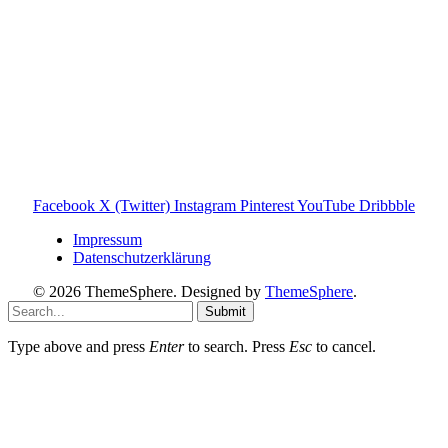
Toniebox-ratgeber.de ist dein unabhängiger Eltern-Ratgeber
rund um die Toniebox: Kaufberatung, Tonies-
Empfehlungen, Problemlösungen und praktische Tipps für
den Familienalltag. Alle Inhalte sind verständlich, praxisnah
und darauf ausgelegt, dir schnelle Antworten und klare
Entscheidungen zu ermöglichen.
Hinweis zu Affiliate-Links
Einige Links auf dieser Website sind Affiliate-Links. Wenn
du darüber etwas kaufst, erhalte ich ggf. eine kleine
Provision – für dich bleibt der Preis gleich. Damit unterstützt
du den Betrieb und Erhalt von Toniebox-Ratgeber.de.
Facebook
X (Twitter)
Instagram
Pinterest
YouTube
Dribbble
Impressum
Datenschutzerklärung
© 2026 ThemeSphere. Designed by
ThemeSphere
.
Submit
Type above and press
Enter
to search. Press
Esc
to cancel.