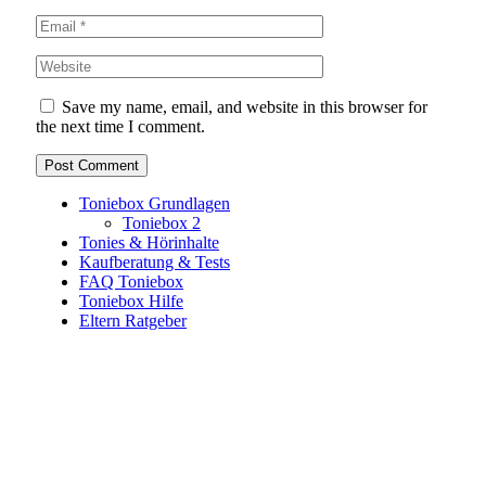
Save my name, email, and website in this browser for
the next time I comment.
Toniebox Grundlagen
Toniebox 2
Tonies & Hörinhalte
Kaufberatung & Tests
FAQ Toniebox
Toniebox Hilfe
Eltern Ratgeber
Toniebox-Ratgeber.de ist ein unabhängiger Ratgeber und
steht in keiner geschäftlichen oder organisatorischen
Verbindung zur Tonies GmbH. Alle genannten Marken- und
Produktnamen dienen ausschließlich der Information und
gehören ihren jeweiligen Rechteinhabern. Hinweis: Weitere
Informationen findest du auf der offiziellen Website der
Tonies GmbH
.