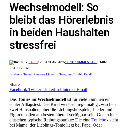
Wechselmodell: So
bleibt das Hörerlebnis
in beiden Haushalten
stressfrei
BY
BASTI
12. JANUAR 2026
KEINE KOMMENTARE
9 MINS
READ
3
VIEWS
Facebook
Twitter
Pinterest
LinkedIn
Telegram
Tumblr
Email
Share
Facebook
Twitter
LinkedIn
Pinterest
Email
Das
Tonies im Wechselmodell
ist für viele Familien ein
echter Alltagstest: Das Kind wechselt regelmäßig zwischen
zwei Haushalten, aber die Lieblingshörspiele, Lieder und
Figuren sollen am besten überall verfügbar sein. Genau hier
entstehen typische Reibungspunkte: Die eine
Toniebox
steht
bei Mama, der Lieblings-Tonie liegt bei Papa. Oder