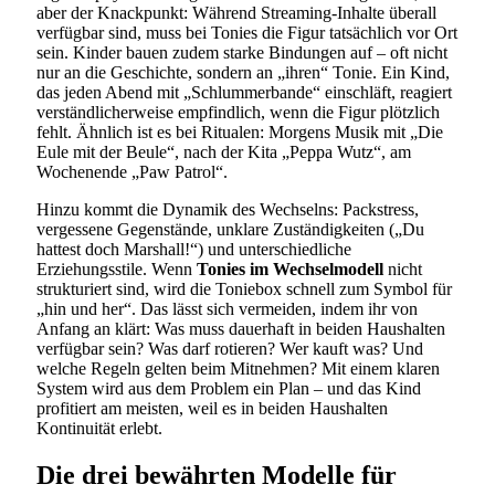
aber der Knackpunkt: Während Streaming-Inhalte überall
verfügbar sind, muss bei Tonies die Figur tatsächlich vor Ort
sein. Kinder bauen zudem starke Bindungen auf – oft nicht
nur an die Geschichte, sondern an „ihren“ Tonie. Ein Kind,
das jeden Abend mit „Schlummerbande“ einschläft, reagiert
verständlicherweise empfindlich, wenn die Figur plötzlich
fehlt. Ähnlich ist es bei Ritualen: Morgens Musik mit „Die
Eule mit der Beule“, nach der Kita „Peppa Wutz“, am
Wochenende „Paw Patrol“.
Hinzu kommt die Dynamik des Wechselns: Packstress,
vergessene Gegenstände, unklare Zuständigkeiten („Du
hattest doch Marshall!“) und unterschiedliche
Erziehungsstile. Wenn
Tonies im Wechselmodell
nicht
strukturiert sind, wird die Toniebox schnell zum Symbol für
„hin und her“. Das lässt sich vermeiden, indem ihr von
Anfang an klärt: Was muss dauerhaft in beiden Haushalten
verfügbar sein? Was darf rotieren? Wer kauft was? Und
welche Regeln gelten beim Mitnehmen? Mit einem klaren
System wird aus dem Problem ein Plan – und das Kind
profitiert am meisten, weil es in beiden Haushalten
Kontinuität erlebt.
Die drei bewährten Modelle für