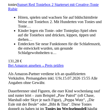
tonies
Sunset Red Toniebox 2 Starterset mit Creative-Tonie
Rubie
Hören, spielen und wachsen Sie auf bildschirmfreie
Weise mit Toniebox 2. Mit Hunderten von Tonies und
Tonie…
Kinder legen ein Tonie- oder Tonieplay-Spiel oben
auf die Toniebox und drücken, kippen, tippen und
drehen…
Entdecken Sie neue Funktionen für die Schlafenszeit,
die entwickelt wurden, um gesunde
Schlafgewohnheiten u…
131,28 €
Bei Amazon ansehen
→
Preis prüfen
Als Amazon-Partner verdiene ich an qualifizierten
Verkäufen. Preisangaben inkl. USt.15.07.2026 15:55 Alle
Angaben ohne Gewähr.
Dauerbrenner sind Figuren, die euer Kind wochenlang rauf
und runter hört – zum Beispiel „Paw Patrol“ (oft Chase,
Marshall oder Skye je nach Figur), „Peppa Wutz“, „Die
Eule mit der Beule“ oder „Bibi & Tina“. Diese Tonies
doppelt zu haben ist im
Tonies im Wechselmodell
häufig