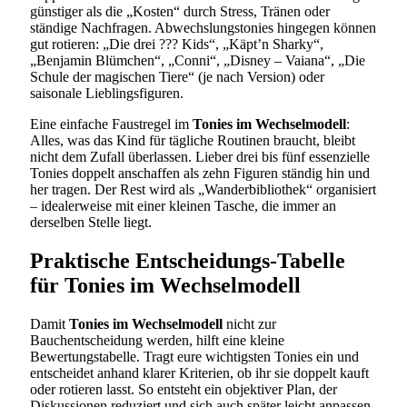
günstiger als die „Kosten“ durch Stress, Tränen oder
ständige Nachfragen. Abwechslungstonies hingegen können
gut rotieren: „Die drei ??? Kids“, „Käpt’n Sharky“,
„Benjamin Blümchen“, „Conni“, „Disney – Vaiana“, „Die
Schule der magischen Tiere“ (je nach Version) oder
saisonale Lieblingsfiguren.
Eine einfache Faustregel im
Tonies im Wechselmodell
:
Alles, was das Kind für tägliche Routinen braucht, bleibt
nicht dem Zufall überlassen. Lieber drei bis fünf essenzielle
Tonies doppelt anschaffen als zehn Figuren ständig hin und
her tragen. Der Rest wird als „Wanderbibliothek“ organisiert
– idealerweise mit einer kleinen Tasche, die immer an
derselben Stelle liegt.
Praktische Entscheidungs-Tabelle
für Tonies im Wechselmodell
Damit
Tonies im Wechselmodell
nicht zur
Bauchentscheidung werden, hilft eine kleine
Bewertungstabelle. Tragt eure wichtigsten Tonies ein und
entscheidet anhand klarer Kriterien, ob ihr sie doppelt kauft
oder rotieren lasst. So entsteht ein objektiver Plan, der
Diskussionen reduziert und sich auch später leicht anpassen