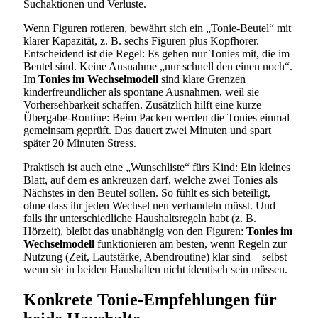
Suchaktionen und Verluste.
Wenn Figuren rotieren, bewährt sich ein „Tonie-Beutel“ mit
klarer Kapazität, z. B. sechs Figuren plus Kopfhörer.
Entscheidend ist die Regel: Es gehen nur Tonies mit, die im
Beutel sind. Keine Ausnahme „nur schnell den einen noch“.
Im
Tonies im Wechselmodell
sind klare Grenzen
kinderfreundlicher als spontane Ausnahmen, weil sie
Vorhersehbarkeit schaffen. Zusätzlich hilft eine kurze
Übergabe-Routine: Beim Packen werden die Tonies einmal
gemeinsam geprüft. Das dauert zwei Minuten und spart
später 20 Minuten Stress.
Praktisch ist auch eine „Wunschliste“ fürs Kind: Ein kleines
Blatt, auf dem es ankreuzen darf, welche zwei Tonies als
Nächstes in den Beutel sollen. So fühlt es sich beteiligt,
ohne dass ihr jeden Wechsel neu verhandeln müsst. Und
falls ihr unterschiedliche Haushaltsregeln habt (z. B.
Hörzeit), bleibt das unabhängig von den Figuren:
Tonies im
Wechselmodell
funktionieren am besten, wenn Regeln zur
Nutzung (Zeit, Lautstärke, Abendroutine) klar sind – selbst
wenn sie in beiden Haushalten nicht identisch sein müssen.
Konkrete Tonie-Empfehlungen für