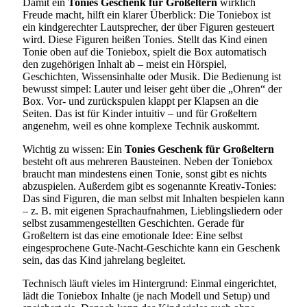
Damit ein
Tonies Geschenk für Großeltern
wirklich
Freude macht, hilft ein klarer Überblick: Die Toniebox ist
ein kindgerechter Lautsprecher, der über Figuren gesteuert
wird. Diese Figuren heißen Tonies. Stellt das Kind einen
Tonie oben auf die Toniebox, spielt die Box automatisch
den zugehörigen Inhalt ab – meist ein Hörspiel,
Geschichten, Wissensinhalte oder Musik. Die Bedienung ist
bewusst simpel: Lauter und leiser geht über die „Ohren“ der
Box. Vor- und zurückspulen klappt per Klapsen an die
Seiten. Das ist für Kinder intuitiv – und für Großeltern
angenehm, weil es ohne komplexe Technik auskommt.
Wichtig zu wissen: Ein
Tonies Geschenk für Großeltern
besteht oft aus mehreren Bausteinen. Neben der Toniebox
braucht man mindestens einen Tonie, sonst gibt es nichts
abzuspielen. Außerdem gibt es sogenannte Kreativ-Tonies:
Das sind Figuren, die man selbst mit Inhalten bespielen kann
– z. B. mit eigenen Sprachaufnahmen, Lieblingsliedern oder
selbst zusammengestellten Geschichten. Gerade für
Großeltern ist das eine emotionale Idee: Eine selbst
eingesprochene Gute-Nacht-Geschichte kann ein Geschenk
sein, das das Kind jahrelang begleitet.
Technisch läuft vieles im Hintergrund: Einmal eingerichtet,
lädt die Toniebox Inhalte (je nach Modell und Setup) und