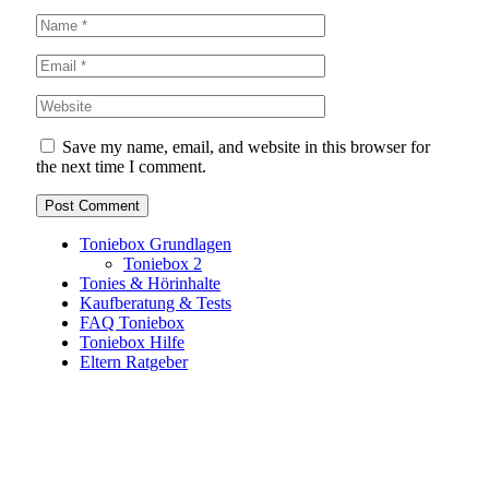
Save my name, email, and website in this browser for
the next time I comment.
Toniebox Grundlagen
Toniebox 2
Tonies & Hörinhalte
Kaufberatung & Tests
FAQ Toniebox
Toniebox Hilfe
Eltern Ratgeber
Toniebox-Ratgeber.de ist ein unabhängiger Ratgeber und
steht in keiner geschäftlichen oder organisatorischen
Verbindung zur Tonies GmbH. Alle genannten Marken- und
Produktnamen dienen ausschließlich der Information und
gehören ihren jeweiligen Rechteinhabern. Hinweis: Weitere