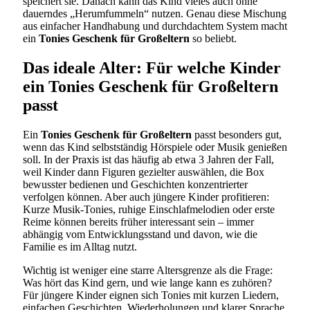
speichert sie. Danach kann das Kind vieles auch ohne
dauerndes „Herumfummeln“ nutzen. Genau diese Mischung
aus einfacher Handhabung und durchdachtem System macht
ein
Tonies Geschenk für Großeltern
so beliebt.
Das ideale Alter: Für welche Kinder
ein Tonies Geschenk für Großeltern
passt
Ein
Tonies Geschenk für Großeltern
passt besonders gut,
wenn das Kind selbstständig Hörspiele oder Musik genießen
soll. In der Praxis ist das häufig ab etwa 3 Jahren der Fall,
weil Kinder dann Figuren gezielter auswählen, die Box
bewusster bedienen und Geschichten konzentrierter
verfolgen können. Aber auch jüngere Kinder profitieren:
Kurze Musik-Tonies, ruhige Einschlafmelodien oder erste
Reime können bereits früher interessant sein – immer
abhängig vom Entwicklungsstand und davon, wie die
Familie es im Alltag nutzt.
Wichtig ist weniger eine starre Altersgrenze als die Frage:
Was hört das Kind gern, und wie lange kann es zuhören?
Für jüngere Kinder eignen sich Tonies mit kurzen Liedern,
einfachen Geschichten, Wiederholungen und klarer Sprache.