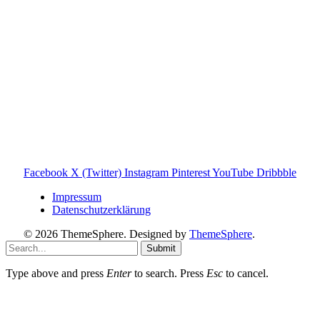
Informationen findest du auf der offiziellen Website der
Tonies GmbH
.
Toniebox-ratgeber.de ist dein unabhängiger Eltern-Ratgeber
rund um die Toniebox: Kaufberatung, Tonies-
Empfehlungen, Problemlösungen und praktische Tipps für
den Familienalltag. Alle Inhalte sind verständlich, praxisnah
und darauf ausgelegt, dir schnelle Antworten und klare
Entscheidungen zu ermöglichen.
Hinweis zu Affiliate-Links
Einige Links auf dieser Website sind Affiliate-Links. Wenn
du darüber etwas kaufst, erhalte ich ggf. eine kleine
Provision – für dich bleibt der Preis gleich. Damit unterstützt
du den Betrieb und Erhalt von Toniebox-Ratgeber.de.
Facebook
X (Twitter)
Instagram
Pinterest
YouTube
Dribbble
Impressum
Datenschutzerklärung
© 2026 ThemeSphere. Designed by
ThemeSphere
.
Submit
Type above and press
Enter
to search. Press
Esc
to cancel.