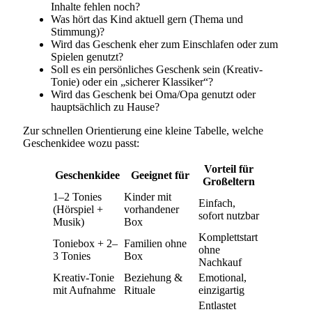
Inhalte fehlen noch?
Was hört das Kind aktuell gern (Thema und
Stimmung)?
Wird das Geschenk eher zum Einschlafen oder zum
Spielen genutzt?
Soll es ein persönliches Geschenk sein (Kreativ-
Tonie) oder ein „sicherer Klassiker“?
Wird das Geschenk bei Oma/Opa genutzt oder
hauptsächlich zu Hause?
Zur schnellen Orientierung eine kleine Tabelle, welche
Geschenkidee wozu passt:
Vorteil für
Geschenkidee
Geeignet für
Großeltern
1–2 Tonies
Kinder mit
Einfach,
(Hörspiel +
vorhandener
sofort nutzbar
Musik)
Box
Komplettstart
Toniebox + 2–
Familien ohne
ohne
3 Tonies
Box
Nachkauf
Kreativ-Tonie
Beziehung &
Emotional,
mit Aufnahme
Rituale
einzigartig
Entlastet