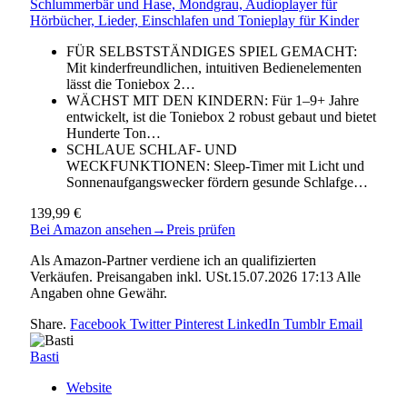
Schlummerbär und Hase, Mondgrau, Audioplayer für
Hörbücher, Lieder, Einschlafen und Tonieplay für Kinder
FÜR SELBSTSTÄNDIGES SPIEL GEMACHT:
Mit kinderfreundlichen, intuitiven Bedienelementen
lässt die Toniebox 2…
WÄCHST MIT DEN KINDERN: Für 1–9+ Jahre
entwickelt, ist die Toniebox 2 robust gebaut und bietet
Hunderte Ton…
SCHLAUE SCHLAF- UND
WECKFUNKTIONEN: Sleep-Timer mit Licht und
Sonnenaufgangswecker fördern gesunde Schlafge…
139,99 €
Bei Amazon ansehen
→
Preis prüfen
Als Amazon-Partner verdiene ich an qualifizierten
Verkäufen. Preisangaben inkl. USt.15.07.2026 17:13 Alle
Angaben ohne Gewähr.
Share.
Facebook
Twitter
Pinterest
LinkedIn
Tumblr
Email
Basti
Website