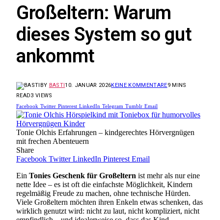
Großeltern: Warum
dieses System so gut
ankommt
BY
BASTI
10. JANUAR 2026
KEINE KOMMENTARE
9 MINS
READ
3
VIEWS
Facebook
Twitter
Pinterest
LinkedIn
Telegram
Tumblr
Email
Tonie Olchis Erfahrungen – kindgerechtes Hörvergnügen
mit frechen Abenteuern
Share
Facebook
Twitter
LinkedIn
Pinterest
Email
Ein
Tonies Geschenk für Großeltern
ist mehr als nur eine
nette Idee – es ist oft die einfachste Möglichkeit, Kindern
regelmäßig Freude zu machen, ohne technische Hürden.
Viele Großeltern möchten ihren Enkeln etwas schenken, das
wirklich genutzt wird: nicht zu laut, nicht kompliziert, nicht
empfindlich – und idealerweise so, dass das Kind