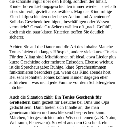
die schönste Figur über den Erfolg, sondern der Inhalt.
Kinder hören Lieblingsgeschichten immer wieder – deshalb
ist es sinnvoll, gezielt auszuwählen: Mag das Kind ruhige
Einschlafgeschichten oder lieber Action und Abenteuer?
Soll das Geschenk beruhigen, beschäftigen oder Wissen
vermitteln? Gerade Großeltern wählen oft „nach Gefühl“,
doch mit ein paar klaren Kriterien treffen Sie deutlich
sicherer.
Achten Sie auf die Dauer und die Art des Inhalts: Manche
Tonies bieten ein langes Hörspiel, andere viele kurze Tracks.
Für den Alltag sind Mischformen oft ideal, etwa Lieder plus
kurze Geschichte oder mehrere Episoden. Ebenso wichtig
ist die Sprachausgabe: Ruhige, klare Sprecherstimmen
funktionieren besonders gut, wenn das Kind abends hört.
Bei sehr lebhaften Tonies können Kinder dagegen eher
aufdrehen – was nicht jede Familie vor dem Schlafengehen
möchte.
Auch die Situation zählt: Ein
Tonies Geschenk für
Großeltern
kann gezielt für Besuche bei Oma und Opa
gedacht sein. Dann bieten sich Inhalte an, die man
gemeinsam hören und anschließend besprechen kann:
Märchen, Tiergeschichten oder Wissensthemen (z. B. Natur,
Weltraum, Feuerwehr). So wird aus dem Geschenk ein