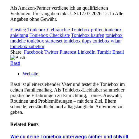
Als Amazon-Partner verdiene ich an qualifizierten
Verkäufen. Preisangaben inkl. USt.17.07.2026 12:15 Alle
Angaben ohne Gewähr.
Einstieg Toniebox
Gebrauchte Toniebox prüfen
toniebox
anleitung
Toniebox Checkliste
Toniebox kaufen
toniebox
modelle
toniebox starterset
toniebox tipps
toniebox wlan
toniebox zubehör
Share.
Facebook
Twitter
Pinterest
LinkedIn
Tumblr
Email
Basti
Website
Basti ist alleinerziehender Vater und testet die Toniebox im
echten Familienalltag. Als Toniebox-Liebhaber sammelt er
praktische Erfahrungen zu Einrichtung, Tonies-Auswahl,
Routinen und Problemlösungen – mit dem Ziel, Eltern
schnelle, verständliche und alltagstaugliche Antworten zu
geben.
Related
Posts
Wie du deine Toniebox unterwegs sicher und stilvoll