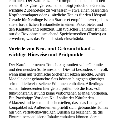
enthalten. Der Kauf einzelner Komponenten kann auf den
ersten Blick günstiger erscheinen, birgt jedoch die Gefahr,
wichtige Zubehörteile zu vergessen – etwa einen passenden
Kopfhöreradapter oder zusätzliche Tonies für den Hörspaß.
Gerade für Neulinge ist ein Starterset empfehlenswert, da es
alle erforderlichen Bestandteile in einem Paket bietet und
den Kaufaufwand reduziert. Ein typischer Fehlgriff ist hier,
nur die Box ohne ausreichend Speichermedien (Tonies) zu
erwerben, was das Erlebnis stark einschränkt.
Vorteile von Neu- und Gebrauchtkauf –
wichtige Hinweise und Prüfpunkte
Der Kauf einer neuen Toniebox garantiert volle Garantie
und den neusten Softwarestand. Dies ist besonders sinnvoll,
wenn man auf technische Sicherheit setzen möchte. Ältere
Modelle oder gebrauchte Sets können hingegen günstiger
sein und teilweise seltene Editionen enthalten. Allerdings
sollten Interessenten hier genau prüfen, ob die Box voll
funktionsfähig ist und keine verborgenen Mängel vorliegen.
Ein Praxistipp: Vor dem Kauf sollte der Käufer den
Akkuzustand testen und sicherstellen, dass das Ladegerät
kompatibel ist. Außerdem empfiehlt sich, gebrauchte Tonies
nur von vertrauenswürdigen Quellen zu beziehen, da die
Figuren personalisierte Inhalte enthalten können, deren