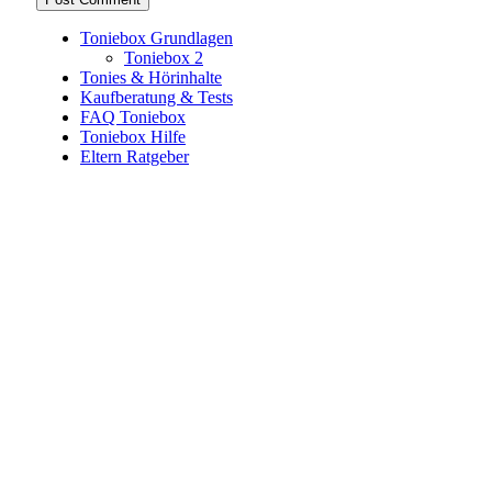
Toniebox Grundlagen
Toniebox 2
Tonies & Hörinhalte
Kaufberatung & Tests
FAQ Toniebox
Toniebox Hilfe
Eltern Ratgeber
Toniebox-Ratgeber.de ist ein unabhängiger Ratgeber und
steht in keiner geschäftlichen oder organisatorischen
Verbindung zur Tonies GmbH. Alle genannten Marken- und
Produktnamen dienen ausschließlich der Information und
gehören ihren jeweiligen Rechteinhabern. Hinweis: Weitere
Informationen findest du auf der offiziellen Website der
Tonies GmbH
.
Toniebox-ratgeber.de ist dein unabhängiger Eltern-Ratgeber
rund um die Toniebox: Kaufberatung, Tonies-
Empfehlungen, Problemlösungen und praktische Tipps für
den Familienalltag. Alle Inhalte sind verständlich, praxisnah
und darauf ausgelegt, dir schnelle Antworten und klare
Entscheidungen zu ermöglichen.
Hinweis zu Affiliate-Links
Einige Links auf dieser Website sind Affiliate-Links. Wenn
du darüber etwas kaufst, erhalte ich ggf. eine kleine