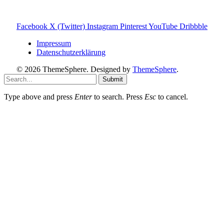
Provision – für dich bleibt der Preis gleich. Damit unterstützt
du den Betrieb und Erhalt von Toniebox-Ratgeber.de.
Facebook
X (Twitter)
Instagram
Pinterest
YouTube
Dribbble
Impressum
Datenschutzerklärung
© 2026 ThemeSphere. Designed by
ThemeSphere
.
Submit
Type above and press
Enter
to search. Press
Esc
to cancel.