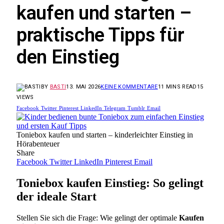
kaufen und starten –
praktische Tipps für
den Einstieg
BY
BASTI
13. MAI 2026
KEINE KOMMENTARE
11 MINS READ
15
VIEWS
Facebook
Twitter
Pinterest
LinkedIn
Telegram
Tumblr
Email
Toniebox kaufen und starten – kinderleichter Einstieg in
Hörabenteuer
Share
Facebook
Twitter
LinkedIn
Pinterest
Email
Toniebox kaufen Einstieg: So gelingt
der ideale Start
Stellen Sie sich die Frage: Wie gelingt der optimale
Kaufen