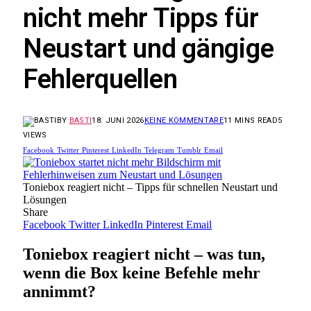
nicht mehr Tipps für
Neustart und gängige
Fehlerquellen
BY
BASTI
18. JUNI 2026
KEINE KOMMENTARE
11 MINS READ
5
VIEWS
Facebook
Twitter
Pinterest
LinkedIn
Telegram
Tumblr
Email
Toniebox reagiert nicht – Tipps für schnellen Neustart und
Lösungen
Share
Facebook
Twitter
LinkedIn
Pinterest
Email
Toniebox reagiert nicht – was tun,
wenn die Box keine Befehle mehr
annimmt?