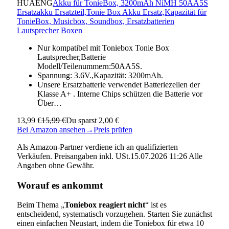
HUAENG
Akku für TonieBox, 3200mAh NiMH 50AA5S
Ersatzakku Ersatzteil,Tonie Box Akku Ersatz,Kapazität für
TonieBox, Musicbox, Soundbox, Ersatzbatterien
Lautsprecher Boxen
Nur kompatibel mit Toniebox Tonie Box
Lautsprecher,Batterie
Modell/Teilenummern:50AA5S.
Spannung: 3.6V.,Kapazität: 3200mAh.
Unsere Ersatzbatterie verwendet Batteriezellen der
Klasse A+ . Interne Chips schützen die Batterie vor
Über…
13,99 €
15,99 €
Du sparst 2,00 €
Bei Amazon ansehen
→
Preis prüfen
Als Amazon-Partner verdiene ich an qualifizierten
Verkäufen. Preisangaben inkl. USt.15.07.2026 11:26 Alle
Angaben ohne Gewähr.
Worauf es ankommt
Beim Thema „
Toniebox reagiert nicht
“ ist es
entscheidend, systematisch vorzugehen. Starten Sie zunächst
einen einfachen Neustart, indem die Toniebox für etwa 10