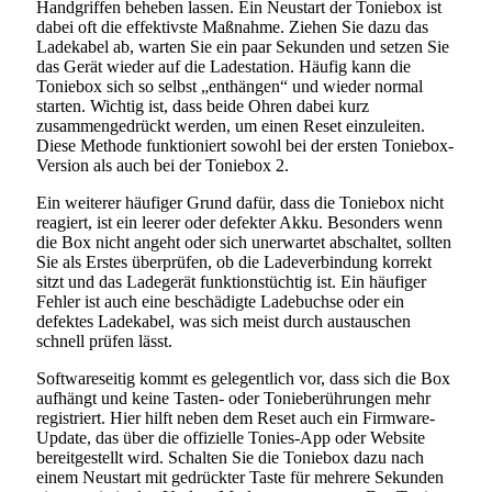
Handgriffen beheben lassen. Ein Neustart der Toniebox ist
dabei oft die effektivste Maßnahme. Ziehen Sie dazu das
Ladekabel ab, warten Sie ein paar Sekunden und setzen Sie
das Gerät wieder auf die Ladestation. Häufig kann die
Toniebox sich so selbst „enthängen“ und wieder normal
starten. Wichtig ist, dass beide Ohren dabei kurz
zusammengedrückt werden, um einen Reset einzuleiten.
Diese Methode funktioniert sowohl bei der ersten Toniebox-
Version als auch bei der Toniebox 2.
Ein weiterer häufiger Grund dafür, dass die Toniebox nicht
reagiert, ist ein leerer oder defekter Akku. Besonders wenn
die Box nicht angeht oder sich unerwartet abschaltet, sollten
Sie als Erstes überprüfen, ob die Ladeverbindung korrekt
sitzt und das Ladegerät funktionstüchtig ist. Ein häufiger
Fehler ist auch eine beschädigte Ladebuchse oder ein
defektes Ladekabel, was sich meist durch austauschen
schnell prüfen lässt.
Softwareseitig kommt es gelegentlich vor, dass sich die Box
aufhängt und keine Tasten- oder Tonieberührungen mehr
registriert. Hier hilft neben dem Reset auch ein Firmware-
Update, das über die offizielle Tonies-App oder Website
bereitgestellt wird. Schalten Sie die Toniebox dazu nach
einem Neustart mit gedrückter Taste für mehrere Sekunden