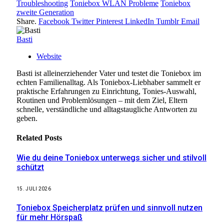
Troubleshooting
Toniebox WLAN Probleme
Toniebox
zweite Generation
Share.
Facebook
Twitter
Pinterest
LinkedIn
Tumblr
Email
Basti
Website
Basti ist alleinerziehender Vater und testet die Toniebox im
echten Familienalltag. Als Toniebox-Liebhaber sammelt er
praktische Erfahrungen zu Einrichtung, Tonies-Auswahl,
Routinen und Problemlösungen – mit dem Ziel, Eltern
schnelle, verständliche und alltagstaugliche Antworten zu
geben.
Related
Posts
Wie du deine Toniebox unterwegs sicher und stilvoll
schützt
15. JULI 2026
Toniebox Speicherplatz prüfen und sinnvoll nutzen
für mehr Hörspaß