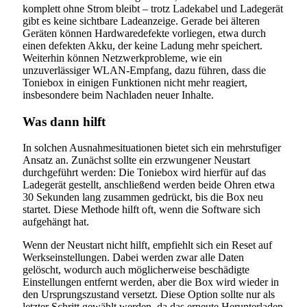
komplett ohne Strom bleibt – trotz Ladekabel und Ladegerät
gibt es keine sichtbare Ladeanzeige. Gerade bei älteren
Geräten können Hardwaredefekte vorliegen, etwa durch
einen defekten Akku, der keine Ladung mehr speichert.
Weiterhin können Netzwerkprobleme, wie ein
unzuverlässiger WLAN-Empfang, dazu führen, dass die
Toniebox in einigen Funktionen nicht mehr reagiert,
insbesondere beim Nachladen neuer Inhalte.
Was dann hilft
In solchen Ausnahmesituationen bietet sich ein mehrstufiger
Ansatz an. Zunächst sollte ein erzwungener Neustart
durchgeführt werden: Die Toniebox wird hierfür auf das
Ladegerät gestellt, anschließend werden beide Ohren etwa
30 Sekunden lang zusammen gedrückt, bis die Box neu
startet. Diese Methode hilft oft, wenn die Software sich
aufgehängt hat.
Wenn der Neustart nicht hilft, empfiehlt sich ein Reset auf
Werkseinstellungen. Dabei werden zwar alle Daten
gelöscht, wodurch auch möglicherweise beschädigte
Einstellungen entfernt werden, aber die Box wird wieder in
den Ursprungszustand versetzt. Diese Option sollte nur als
letzter Schritt gewählt werden, da das erneute Herunterladen