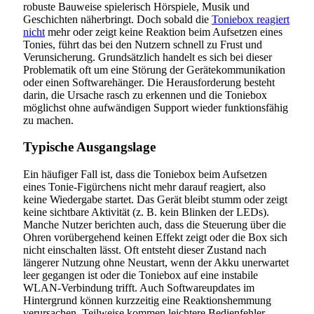
robuste Bauweise spielerisch Hörspiele, Musik und
Geschichten näherbringt. Doch sobald die
Toniebox reagiert
nicht
mehr oder zeigt keine Reaktion beim Aufsetzen eines
Tonies, führt das bei den Nutzern schnell zu Frust und
Verunsicherung. Grundsätzlich handelt es sich bei dieser
Problematik oft um eine Störung der Gerätekommunikation
oder einen Softwarehänger. Die Herausforderung besteht
darin, die Ursache rasch zu erkennen und die Toniebox
möglichst ohne aufwändigen Support wieder funktionsfähig
zu machen.
Typische Ausgangslage
Ein häufiger Fall ist, dass die Toniebox beim Aufsetzen
eines Tonie-Figürchens nicht mehr darauf reagiert, also
keine Wiedergabe startet. Das Gerät bleibt stumm oder zeigt
keine sichtbare Aktivität (z. B. kein Blinken der LEDs).
Manche Nutzer berichten auch, dass die Steuerung über die
Ohren vorübergehend keinen Effekt zeigt oder die Box sich
nicht einschalten lässt. Oft entsteht dieser Zustand nach
längerer Nutzung ohne Neustart, wenn der Akku unerwartet
leer gegangen ist oder die Toniebox auf eine instabile
WLAN-Verbindung trifft. Auch Softwareupdates im
Hintergrund können kurzzeitig eine Reaktionshemmung
verursachen. Teilweise kommen leichtere Bedienfehler