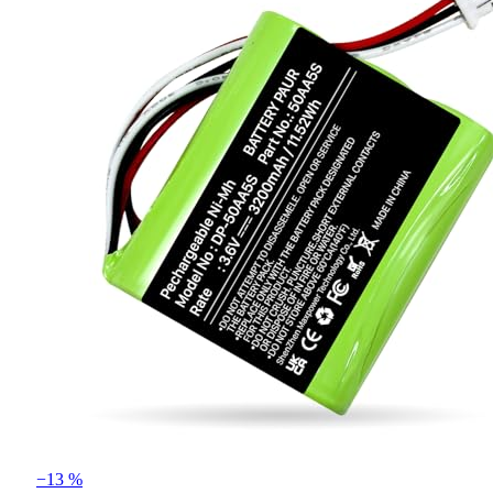
−13 %