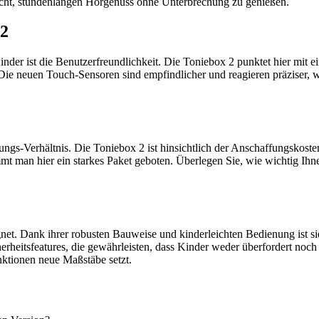
glicht, stundenlangen Hörgenuss ohne Unterbrechung zu genießen.
 2
nder ist die Benutzerfreundlichkeit. Die Toniebox 2 punktet hier mit e
 Die neuen Touch-Sensoren sind empfindlicher und reagieren präziser, 
stungs-Verhältnis. Die Toniebox 2 ist hinsichtlich der Anschaffungskost
 man hier ein starkes Paket geboten. Überlegen Sie, wie wichtig Ihne
gnet. Dank ihrer robusten Bauweise und kinderleichten Bedienung ist si
rheitsfeatures, die gewährleisten, dass Kinder weder überfordert noch 
nktionen neue Maßstäbe setzt.