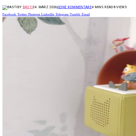
BY
BASTI
24. MÄRZ 2026
KEINE KOMMENTARE
4 MINS READ
8
VIEWS
Facebook
Twitter
Pinterest
LinkedIn
Telegram
Tumblr
Email