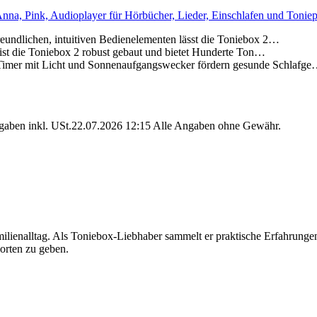
nna, Pink, Audioplayer für Hörbücher, Lieder, Einschlafen und Toniep
chen, intuitiven Bedienelementen lässt die Toniebox 2…
die Toniebox 2 robust gebaut und bietet Hunderte Ton…
t Licht und Sonnenaufgangswecker fördern gesunde Schlafg
angaben inkl. USt.22.07.2026 12:15 Alle Angaben ohne Gewähr.
 Familienalltag. Als Toniebox-Liebhaber sammelt er praktische Erfahru
worten zu geben.