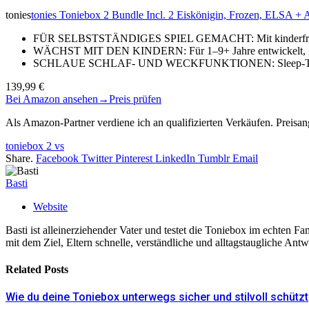
tonies
tonies Toniebox 2 Bundle Incl. 2 Eiskönigin, Frozen, ELSA + A
FÜR SELBSTSTÄNDIGES SPIEL GEMACHT: Mit kinderfreundli
WÄCHST MIT DEN KINDERN: Für 1–9+ Jahre entwickelt, ist 
SCHLAUE SCHLAF- UND WECKFUNKTIONEN: Sleep-Timer mi
139,99 €
Bei Amazon ansehen
→
Preis prüfen
Als Amazon-Partner verdiene ich an qualifizierten Verkäufen. Preis
toniebox 2 vs
Share.
Facebook
Twitter
Pinterest
LinkedIn
Tumblr
Email
Basti
Website
Basti ist alleinerziehender Vater und testet die Toniebox im echten
mit dem Ziel, Eltern schnelle, verständliche und alltagstaugliche Ant
Related
Posts
Wie du deine Toniebox unterwegs sicher und stilvoll schützt