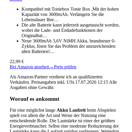
Kompatibel mit Toniebox Tonie Box ,Mit der hohen
Kapazität von 3600mAh. Verlängern Sie die
Lebensdauer Ihre…
Die alte Batterie kann jederzeit ausgetauscht werden,
wobei die Lade- und Entladefunktionen der
Originalbat…
Neue 3600mAh 3,6V NiMH Akku, brandneuer 0-
Zyklus, lösen Sie das Problem der unzureichenden
alten Batterien!…
22,99 €
Bei Amazon ansehen
→
Preis prüfen
Als Amazon-Partner verdiene ich an qualifizierten
Verkäufen. Preisangaben inkl. USt.17.07.2026 12:15 Alle
Angaben ohne Gewähr.
Worauf es ankommt
Für eine möglichst lange
Akku Laufzeit
beim Abspielen
spielt vor allem die Art und Weise der Nutzung eine
entscheidende Rolle. Die Lautstärke ist einer der größten
Energieverbraucher. Selbst eine moderate Reduzierung der
Lautstärke kann die Laufzeit spürbar verlängern. Weiterhin