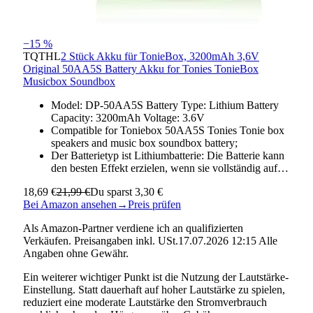
−15 %
TQTHL
2 Stück Akku für TonieBox, 3200mAh 3,6V
Original 50AA5S Battery Akku for Tonies TonieBox
Musicbox Soundbox
Model: DP-50AA5S Battery Type: Lithium Battery
Capacity: 3200mAh Voltage: 3.6V
Compatible for Toniebox 50AA5S Tonies Tonie box
speakers and music box soundbox battery;
Der Batterietyp ist Lithiumbatterie: Die Batterie kann
den besten Effekt erzielen, wenn sie vollständig auf…
18,69 €
21,99 €
Du sparst 3,30 €
Bei Amazon ansehen
→
Preis prüfen
Als Amazon-Partner verdiene ich an qualifizierten
Verkäufen. Preisangaben inkl. USt.17.07.2026 12:15 Alle
Angaben ohne Gewähr.
Ein weiterer wichtiger Punkt ist die Nutzung der Lautstärke-
Einstellung. Statt dauerhaft auf hoher Lautstärke zu spielen,
reduziert eine moderate Lautstärke den Stromverbrauch