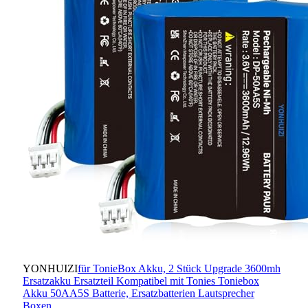
YONHUIZI
für TonieBox Akku, 2 Stück Upgrade 3600mh
Ersatzakku Ersatzteil Kompatibel mit Tonies Toniebox
Akku 50AA5S Batterie, Ersatzbatterien Lautsprecher
Boxen