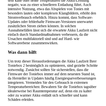
sehr kalte oder heiße Temperaturen die Akku-Leistung
negativ, was zu einer schnelleren Entladung führt. Auch
intensive Nutzung, etwa das Abspielen von Tonies mit
besonders lauten oder komplexen Klangbildern, erhöht den
Stromverbrauch erheblich. Hinzu kommt, dass Software-
Updates oder fehlerhafte Firmware-Versionen unerwartet
zusätzlichen Strom ziehen können. In solchen
Ausnahmefällen lässt sich die erwartete Akku Laufzeit nicht
einfach durch Standardmaßnahmen verbessern, da die
Ursachen multifaktoriell sind und auf Hard- wie
Softwareebene zusammenwirken.
Was dann hilft
Um trotz dieser Herausforderungen die Akku Laufzeit Ihrer
Toniebox 2 bestmöglich zu optimieren, sind gezielte Schritte
notwendig. Zunächst sollten Sie sicherstellen, dass die
Firmware der Toniebox immer auf dem neuesten Stand ist,
da Hersteller in Updates häufig Energiesparverbesserungen
integrieren. Vermeiden Sie den Gebrauch in extremen
Temperaturbereichen: Bewahren Sie die Toniebox tagsüber
idealerweise bei Raumtemperatur auf, denn ein zu kalter
oder zu warmer Akku entlädt sich schneller und kann
Schäden erleiden.