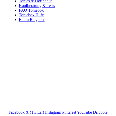
Tonies & Hörinhalte
Kaufberatung & Tests
FAQ Toniebox
Toniebox Hilfe
Eltern Ratgeber
Toniebox-Ratgeber.de ist ein unabhängiger Ratgeber und
steht in keiner geschäftlichen oder organisatorischen
Verbindung zur Tonies GmbH. Alle genannten Marken- und
Produktnamen dienen ausschließlich der Information und
gehören ihren jeweiligen Rechteinhabern. Hinweis: Weitere
Informationen findest du auf der offiziellen Website der
Tonies GmbH
.
Toniebox-ratgeber.de ist dein unabhängiger Eltern-Ratgeber
rund um die Toniebox: Kaufberatung, Tonies-
Empfehlungen, Problemlösungen und praktische Tipps für
den Familienalltag. Alle Inhalte sind verständlich, praxisnah
und darauf ausgelegt, dir schnelle Antworten und klare
Entscheidungen zu ermöglichen.
Hinweis zu Affiliate-Links
Einige Links auf dieser Website sind Affiliate-Links. Wenn
du darüber etwas kaufst, erhalte ich ggf. eine kleine
Provision – für dich bleibt der Preis gleich. Damit unterstützt
du den Betrieb und Erhalt von Toniebox-Ratgeber.de.
Facebook
X (Twitter)
Instagram
Pinterest
YouTube
Dribbble