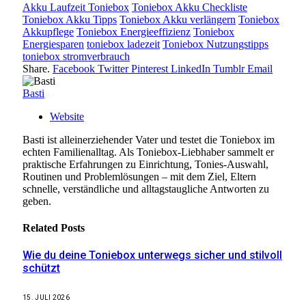
Akku Laufzeit Toniebox
Toniebox Akku Checkliste
Toniebox Akku Tipps
Toniebox Akku verlängern
Toniebox
Akkupflege
Toniebox Energieeffizienz
Toniebox
Energiesparen
toniebox ladezeit
Toniebox Nutzungstipps
toniebox stromverbrauch
Share.
Facebook
Twitter
Pinterest
LinkedIn
Tumblr
Email
Basti
Website
Basti ist alleinerziehender Vater und testet die Toniebox im
echten Familienalltag. Als Toniebox-Liebhaber sammelt er
praktische Erfahrungen zu Einrichtung, Tonies-Auswahl,
Routinen und Problemlösungen – mit dem Ziel, Eltern
schnelle, verständliche und alltagstaugliche Antworten zu
geben.
Related
Posts
Wie du deine Toniebox unterwegs sicher und stilvoll
schützt
15. JULI 2026