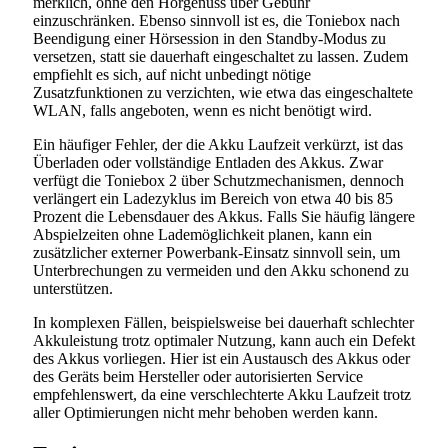
merklich, ohne den Hörgenuss über Gebühr
einzuschränken. Ebenso sinnvoll ist es, die Toniebox nach
Beendigung einer Hörsession in den Standby-Modus zu
versetzen, statt sie dauerhaft eingeschaltet zu lassen. Zudem
empfiehlt es sich, auf nicht unbedingt nötige
Zusatzfunktionen zu verzichten, wie etwa das eingeschaltete
WLAN, falls angeboten, wenn es nicht benötigt wird.
Ein häufiger Fehler, der die Akku Laufzeit verkürzt, ist das
Überladen oder vollständige Entladen des Akkus. Zwar
verfügt die Toniebox 2 über Schutzmechanismen, dennoch
verlängert ein Ladezyklus im Bereich von etwa 40 bis 85
Prozent die Lebensdauer des Akkus. Falls Sie häufig längere
Abspielzeiten ohne Lademöglichkeit planen, kann ein
zusätzlicher externer Powerbank-Einsatz sinnvoll sein, um
Unterbrechungen zu vermeiden und den Akku schonend zu
unterstützen.
In komplexen Fällen, beispielsweise bei dauerhaft schlechter
Akkuleistung trotz optimaler Nutzung, kann auch ein Defekt
des Akkus vorliegen. Hier ist ein Austausch des Akkus oder
des Geräts beim Hersteller oder autorisierten Service
empfehlenswert, da eine verschlechterte Akku Laufzeit trotz
aller Optimierungen nicht mehr behoben werden kann.