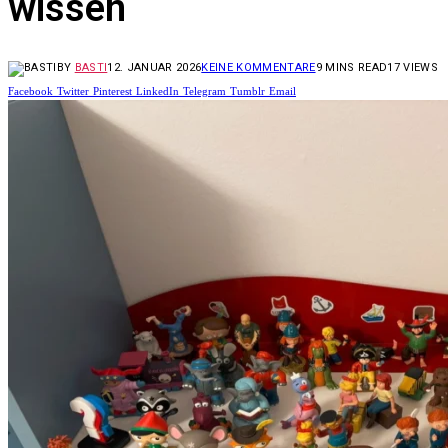
wissen
BY
BASTI
12. JANUAR 2026
KEINE KOMMENTARE
9 MINS READ
17
VIEWS
Facebook
Twitter
Pinterest
LinkedIn
Telegram
Tumblr
Email