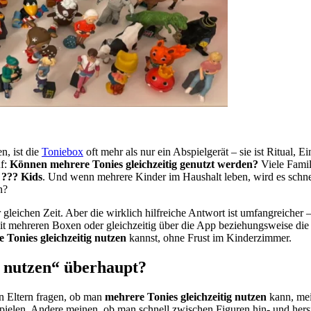
n, ist die
Toniebox
oft mehr als nur ein Abspielgerät – sie ist Ritual,
uf:
Können mehrere Tonies gleichzeitig genutzt werden?
Viele Famil
 ??? Kids
. Und wenn mehrere Kinder im Haushalt leben, wird es schnel
n?
r gleichen Zeit. Aber die wirklich hilfreiche Antwort ist umfangreicher
ig mit mehreren Boxen oder gleichzeitig über die App beziehungsweise di
 Tonies gleichzeitig nutzen
kannst, ohne Frust im Kinderzimmer.
g nutzen“ überhaupt?
nn Eltern fragen, ob man
mehrere Tonies gleichzeitig nutzen
kann, mei
abspielen. Andere meinen, ob man schnell zwischen Figuren hin- und h