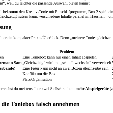
tig“, weil du leichter die passende Auswahl bieten kannst.
1 bekommt den Kreativ-Tonie mit Einschlafprogramm, Box 2 spielt ei
leichzeitig nutzen kann: verschiedene Inhalte parallel im Haushalt – o
ösung
, hier ein kompakter Praxis-Überblick. Denn „mehrere Tonies gleichzeiti
Problem
ren
Eine Toniebox kann nur einen Inhalt abspielen
hrmann Sam
„Gleichzeitig“ wird mit „schnell wechseln“ verwechselt
erbande
)
Eine Figur kann nicht an zwei Boxen gleichzeitig sein
Konflikt um die Box
Platz/Organisation
erreichst du meistens über zwei Stellschrauben:
mehr Abspielgeräte
(z
r die Toniebox falsch annehmen