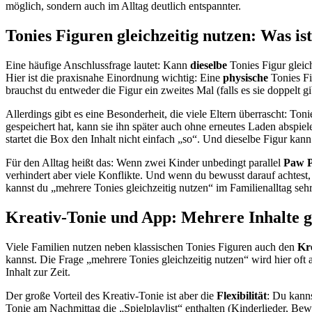
möglich, sondern auch im Alltag deutlich entspannter.
Tonies Figuren gleichzeitig nutzen: Was i
Eine häufige Anschlussfrage lautet: Kann
dieselbe
Tonies Figur gleic
Hier ist die praxisnahe Einordnung wichtig: Eine
physische
Tonies Fig
brauchst du entweder die Figur ein zweites Mal (falls es sie doppelt gi
Allerdings gibt es eine Besonderheit, die viele Eltern überrascht: To
gespeichert hat, kann sie ihn später auch ohne erneutes Laden abspiel
startet die Box den Inhalt nicht einfach „so“. Und dieselbe Figur kan
Für den Alltag heißt das: Wenn zwei Kinder unbedingt parallel
Paw P
verhindert aber viele Konflikte. Und wenn du bewusst darauf achtest,
kannst du „mehrere Tonies gleichzeitig nutzen“ im Familienalltag seh
Kreativ-Tonie und App: Mehrere Inhalte gl
Viele Familien nutzen neben klassischen Tonies Figuren auch den
Kr
kannst. Die Frage „mehrere Tonies gleichzeitig nutzen“ wird hier oft a
Inhalt zur Zeit.
Der große Vorteil des Kreativ-Tonie ist aber die
Flexibilität
: Du kanns
Tonie am Nachmittag die „Spielplaylist“ enthalten (Kinderlieder, Be