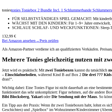
tonies
tonies Toniebox 2 Bundle Incl. 1 Schlummerbande Schlummersc
FÜR SELBSTSTÄNDIGES SPIEL GEMACHT: Mit kinderfreundli
WÄCHST MIT DEN KINDERN: Für 1–9+ Jahre entwickelt, ist 
SCHLAUE SCHLAF- UND WECKFUNKTIONEN: Sleep-Timer mi
132,99 €
Bei Amazon ansehen
→
Preis prüfen
Als Amazon-Partner verdiene ich an qualifizierten Verkäufen. Preis
Mehrere Tonies gleichzeitig nutzen mit z
Jetzt wird es praktisch: Mit
zwei Tonieboxen
kannst du tatsächlich
me
– Einschlafmelodien
, während Kind B auf Box 2
Die drei ??? Kids
dran!“.
Wichtig dabei: Eine Tonies Figur ist nicht dauerhaft an eine bestimm
funktioniert das sehr unkompliziert: Figur nehmen, auf die andere Box
Bibi Blocksberg
,
Yakari
oder
Die Sendung mit der Maus
. So könn
Ein Tipp aus der Praxis: Wenn ihr zwei Tonieboxen habt, lohnt es sic
Geschichten) und „Spielbox“ im Wohnzimmer/Kinderzimmer (Abent