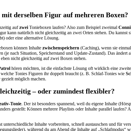
st mit derselben Figur auf mehreren Boxen?
hzeitig auf
zwei
Tonieboxen laufen? Also zum Beispiel zweimal
Conni
ur kann natürlich nicht gleichzeitig an zwei Orten stehen. Du kannst si
bt) oder eine alternative Lösung.
nieboxen können Inhalte
zwischenspeichern
(Caching), wenn sie einmal
en (je nach Situation, Speicherstand und Update-Zustand). Das ändert ab
n eben nicht gleichzeitig auf zwei Boxen stehen.
atrol
hören möchten, ist die einfachste Lösung oft wirklich eine zweite
 welche Tonies Figuren ihr doppelt braucht (z. B. Schlaf-Tonies wie
Sc
r gezielt möglich machen.
eichzeitig – oder zumindest flexibler?
eativ-Tonie
. Der ist besonders spannend, weil du eigene Inhalte (Hör
nders gestellt: Können mehrere Playlists oder Inhalte parallel laufen? 
t unterschiedliche Inhalte vorbereiten, schnell austauschen und für ver
wegungslieder), während du am Abend die Inhalte auf „Schlafmodus“ we