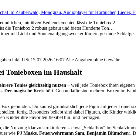
haf im Zauberwald, Mondgrau, Audioplayer für Hörbücher, Lieder, Ei
chen, intuitiven Bedienelementen lässt die Toniebox 2…
die Toniebox 2 robust gebaut und bietet Hunderte Ton…
t Licht und Sonnenaufgangswecker fördern gesunde Schlafg
angaben inkl. USt.15.07.2026 16:07 Alle Angaben ohne Gewähr.
wei Tonieboxen im Haushalt
hrere Tonies gleichzeitig nutzen
– weil jede Toniebox ihren eigenen 
 – Der magische Kreis
hört. Genau dafür sind mehrere Boxen im Famili
te Box gebunden. Du kannst grundsätzlich jede Figur auf jeder Toniebox 
 stellen, fertig. Besonders beliebt sind dabei Figuren, die Kinder wirk
en Kinder ihre Favoriten flexibel hin- und hertragen.
h, die Nutzung klar zu strukturieren – etwa „Schlafbox“ im Schlafzimm
euer wie
PJ Masks
,
Feuerwehrmann Sam
,
Benjamin Blümchen
). 