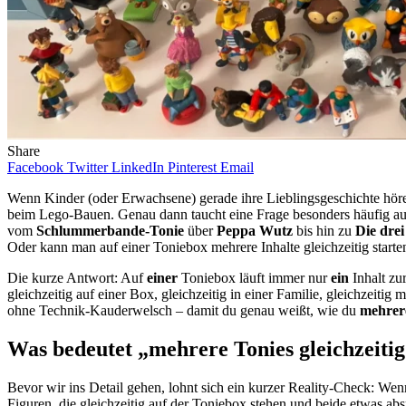
Share
Facebook
Twitter
LinkedIn
Pinterest
Email
Wenn Kinder (oder Erwachsene) gerade ihre Lieblingsgeschichte höre
beim Lego-Bauen. Genau dann taucht eine Frage besonders häufig a
vom
Schlummerbande-Tonie
über
Peppa Wutz
bis hin zu
Die drei
Oder kann man auf einer Toniebox mehrere Inhalte gleichzeitig starte
Die kurze Antwort: Auf
einer
Toniebox läuft immer nur
ein
Inhalt zu
gleichzeitig auf einer Box, gleichzeitig in einer Familie, gleichzeit
ohne Technik-Kauderwelsch – damit du genau weißt, wie du
mehrere
Was bedeutet „mehrere Tonies gleichzeiti
Bevor wir ins Detail gehen, lohnt sich ein kurzer Reality-Check: We
Figuren, die gleichzeitig auf der Toniebox stehen und beide etwas 