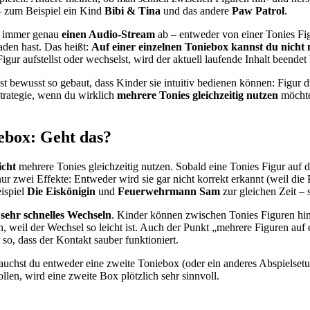
– zum Beispiel ein Kind
Bibi & Tina
und das andere
Paw Patrol
.
lt immer genau
einen Audio-Stream
ab – entweder von einer Tonies Fig
laden hast. Das heißt:
Auf einer einzelnen Toniebox kannst du nicht 
ur aufstellst oder wechselst, wird der aktuell laufende Inhalt beendet 
st bewusst so gebaut, dass Kinder sie intuitiv bedienen können: Figur d
Strategie, wenn du wirklich
mehrere Tonies gleichzeitig nutzen
möchte
iebox: Geht das?
icht
mehrere Tonies gleichzeitig nutzen. Sobald eine Tonies Figur auf d
s nur zwei Effekte: Entweder wird sie gar nicht korrekt erkannt (weil d
eispiel
Die Eiskönigin
und
Feuerwehrmann Sam
zur gleichen Zeit – 
:
sehr schnelles Wechseln
. Kinder können zwischen Tonies Figuren hin
n, weil der Wechsel so leicht ist. Auch der Punkt „mehrere Figuren auf e
so, dass der Kontakt sauber funktioniert.
rauchst du entweder eine zweite Toniebox (oder ein anderes Abspielsetup
len, wird eine zweite Box plötzlich sehr sinnvoll.