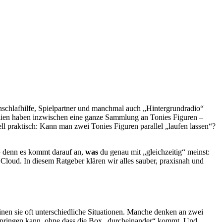
 Einschlafhilfe, Spielpartner und manchmal auch „Hintergrundradio“
ien haben inzwischen eine ganze Sammlung an Tonies Figuren –
l praktisch: Kann man zwei Tonies Figuren parallel „laufen lassen“?
 – denn es kommt darauf an,
was
du genau mit „gleichzeitig“ meinst:
e Cloud. In diesem Ratgeber klären wir alles sauber, praxisnah und
nen sie oft unterschiedliche Situationen. Manche denken an zwei
erspringen kann, ohne dass die Box „durcheinander“ kommt. Und