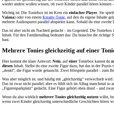
wieder andere wollen wissen, ob zwei Kinder parallel hören können 
Wichtig ist: Die Toniebox ist im Kern ein
einfacher Player
. Sie spie
Vaiana
) oder von einem
Kreativ-Tonie
, auf den du eigene Inhalte ge
mehrere Audiospuren parallel abspielen kann. Sobald du eine zweite Fig
Das ist aber nicht als Nachteil gedacht – im Gegenteil. Die Toniebox i
Inhalt. Für den Familienalltag bedeutet das: Du brauchst die richtige 
hast.
Mehrere Tonies gleichzeitig auf einer Ton
Hier kommt die klare Antwort:
Nein
, auf
einer
Toniebox kannst du
n
diesen
Inhalt. Stellst du eine zweite Figur dazu, hat das in der Praxi
„denkt“, die Figur wurde getauscht. Zwei Hörspiele parallel – zum B
Was aber möglich ist, und häufig mit „gleichzeitig“ verwechselt wird
Das ist zwar nicht parallel, aber es fühlt sich im Alltag manchmal so a
„Figurenparkplatz“ gedacht. Eine Figur gehört oben drauf – und zwar 
Wenn du also wirklich
mehrere Tonies gleichzeitig nutzen
willst, b
wenn zwei Kinder gleichzeitig unterschiedliche Geschichten hören wol