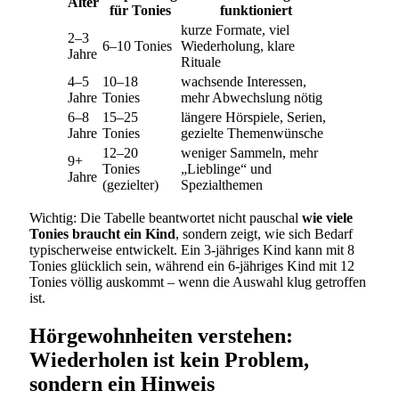
Alter
für Tonies
funktioniert
kurze Formate, viel
2–3
6–10 Tonies
Wiederholung, klare
Jahre
Rituale
4–5
10–18
wachsende Interessen,
Jahre
Tonies
mehr Abwechslung nötig
6–8
15–25
längere Hörspiele, Serien,
Jahre
Tonies
gezielte Themenwünsche
12–20
weniger Sammeln, mehr
9+
Tonies
„Lieblinge“ und
Jahre
(gezielter)
Spezialthemen
Wichtig: Die Tabelle beantwortet nicht pauschal
wie viele
Tonies braucht ein Kind
, sondern zeigt, wie sich Bedarf
typischerweise entwickelt. Ein 3-jähriges Kind kann mit 8
Tonies glücklich sein, während ein 6-jähriges Kind mit 12
Tonies völlig auskommt – wenn die Auswahl klug getroffen
ist.
Hörgewohnheiten verstehen:
Wiederholen ist kein Problem,
sondern ein Hinweis