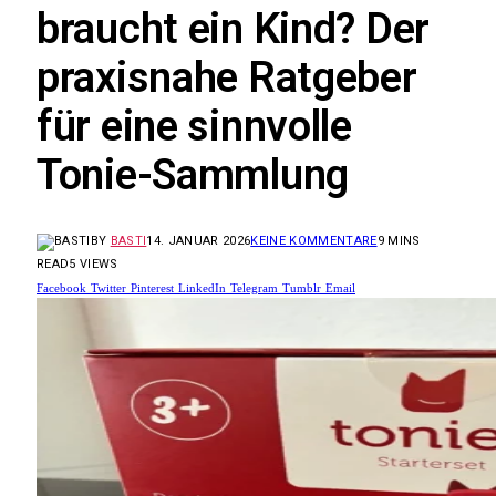
braucht ein Kind? Der
praxisnahe Ratgeber
für eine sinnvolle
Tonie-Sammlung
BY
BASTI
14. JANUAR 2026
KEINE KOMMENTARE
9 MINS
READ
5
VIEWS
Facebook
Twitter
Pinterest
LinkedIn
Telegram
Tumblr
Email