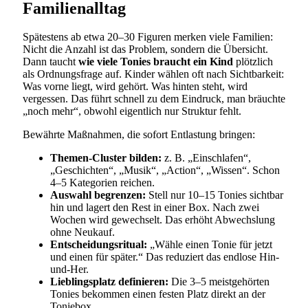
Familienalltag
Spätestens ab etwa 20–30 Figuren merken viele Familien:
Nicht die Anzahl ist das Problem, sondern die Übersicht.
Dann taucht
wie viele Tonies braucht ein Kind
plötzlich
als Ordnungsfrage auf. Kinder wählen oft nach Sichtbarkeit:
Was vorne liegt, wird gehört. Was hinten steht, wird
vergessen. Das führt schnell zu dem Eindruck, man bräuchte
„noch mehr“, obwohl eigentlich nur Struktur fehlt.
Bewährte Maßnahmen, die sofort Entlastung bringen:
Themen-Cluster bilden:
z. B. „Einschlafen“,
„Geschichten“, „Musik“, „Action“, „Wissen“. Schon
4–5 Kategorien reichen.
Auswahl begrenzen:
Stell nur 10–15 Tonies sichtbar
hin und lagert den Rest in einer Box. Nach zwei
Wochen wird gewechselt. Das erhöht Abwechslung
ohne Neukauf.
Entscheidungsritual:
„Wähle einen Tonie für jetzt
und einen für später.“ Das reduziert das endlose Hin-
und-Her.
Lieblingsplatz definieren:
Die 3–5 meistgehörten
Tonies bekommen einen festen Platz direkt an der
Toniebox.