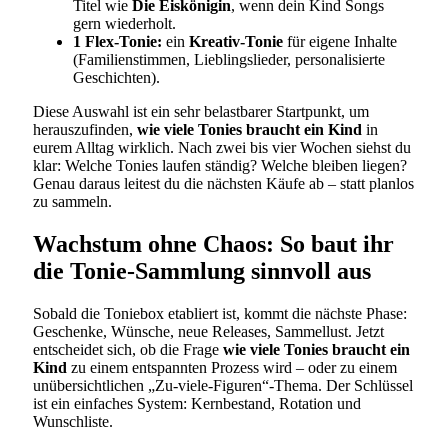
Titel wie
Die Eiskönigin
, wenn dein Kind Songs
gern wiederholt.
1 Flex-Tonie:
ein
Kreativ-Tonie
für eigene Inhalte
(Familienstimmen, Lieblingslieder, personalisierte
Geschichten).
Diese Auswahl ist ein sehr belastbarer Startpunkt, um
herauszufinden,
wie viele Tonies braucht ein Kind
in
eurem Alltag wirklich. Nach zwei bis vier Wochen siehst du
klar: Welche Tonies laufen ständig? Welche bleiben liegen?
Genau daraus leitest du die nächsten Käufe ab – statt planlos
zu sammeln.
Wachstum ohne Chaos: So baut ihr
die Tonie-Sammlung sinnvoll aus
Sobald die Toniebox etabliert ist, kommt die nächste Phase:
Geschenke, Wünsche, neue Releases, Sammellust. Jetzt
entscheidet sich, ob die Frage
wie viele Tonies braucht ein
Kind
zu einem entspannten Prozess wird – oder zu einem
unübersichtlichen „Zu-viele-Figuren“-Thema. Der Schlüssel
ist ein einfaches System: Kernbestand, Rotation und
Wunschliste.