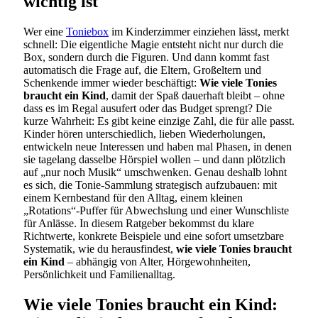
wichtig ist
Wer eine
Toniebox
im Kinderzimmer einziehen lässt, merkt
schnell: Die eigentliche Magie entsteht nicht nur durch die
Box, sondern durch die Figuren. Und dann kommt fast
automatisch die Frage auf, die Eltern, Großeltern und
Schenkende immer wieder beschäftigt:
Wie viele Tonies
braucht ein Kind
, damit der Spaß dauerhaft bleibt – ohne
dass es im Regal ausufert oder das Budget sprengt? Die
kurze Wahrheit: Es gibt keine einzige Zahl, die für alle passt.
Kinder hören unterschiedlich, lieben Wiederholungen,
entwickeln neue Interessen und haben mal Phasen, in denen
sie tagelang dasselbe Hörspiel wollen – und dann plötzlich
auf „nur noch Musik“ umschwenken. Genau deshalb lohnt
es sich, die Tonie-Sammlung strategisch aufzubauen: mit
einem Kernbestand für den Alltag, einem kleinen
„Rotations“-Puffer für Abwechslung und einer Wunschliste
für Anlässe. In diesem Ratgeber bekommst du klare
Richtwerte, konkrete Beispiele und eine sofort umsetzbare
Systematik, wie du herausfindest,
wie viele Tonies braucht
ein Kind
– abhängig von Alter, Hörgewohnheiten,
Persönlichkeit und Familienalltag.
Wie viele Tonies braucht ein Kind: