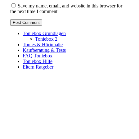
Save my name, email, and website in this browser for
the next time I comment.
Toniebox Grundlagen
Toniebox 2
Tonies & Hörinhalte
Kaufberatung & Tests
FAQ Toniebox
Toniebox Hilfe
Eltern Ratgeber
Toniebox-Ratgeber.de ist ein unabhängiger Ratgeber und
steht in keiner geschäftlichen oder organisatorischen
Verbindung zur Tonies GmbH. Alle genannten Marken- und
Produktnamen dienen ausschließlich der Information und
gehören ihren jeweiligen Rechteinhabern. Hinweis: Weitere
Informationen findest du auf der offiziellen Website der
Tonies GmbH
.
Toniebox-ratgeber.de ist dein unabhängiger Eltern-Ratgeber
rund um die Toniebox: Kaufberatung, Tonies-
Empfehlungen, Problemlösungen und praktische Tipps für
den Familienalltag. Alle Inhalte sind verständlich, praxisnah
und darauf ausgelegt, dir schnelle Antworten und klare