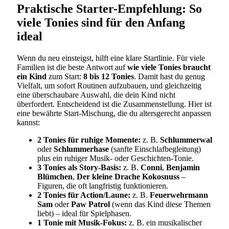
Praktische Starter-Empfehlung: So
viele Tonies sind für den Anfang
ideal
Wenn du neu einsteigst, hilft eine klare Startlinie. Für viele
Familien ist die beste Antwort auf
wie viele Tonies braucht
ein Kind
zum Start:
8 bis 12 Tonies
. Damit hast du genug
Vielfalt, um sofort Routinen aufzubauen, und gleichzeitig
eine überschaubare Auswahl, die dein Kind nicht
überfordert. Entscheidend ist die Zusammenstellung. Hier ist
eine bewährte Start-Mischung, die du altersgerecht anpassen
kannst:
2 Tonies für ruhige Momente:
z. B.
Schlummerwal
oder
Schlummerhase
(sanfte Einschlafbegleitung)
plus ein ruhiger Musik- oder Geschichten-Tonie.
3 Tonies als Story-Basis:
z. B.
Conni
,
Benjamin
Blümchen
,
Der kleine Drache Kokosnuss
–
Figuren, die oft langfristig funktionieren.
2 Tonies für Action/Laune:
z. B.
Feuerwehrmann
Sam
oder
Paw Patrol
(wenn das Kind diese Themen
liebt) – ideal für Spielphasen.
1 Tonie mit Musik-Fokus:
z. B. ein musikalischer