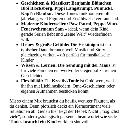
Geschichten & Klassiker:
Benjamin Blümchen
,
Bibi Blocksberg
,
Pippi Langstrumpf
,
Pumuckl
,
Käpt’n Blaubär
. Diese Tonies funktionieren oft
jahrelang, weil Figuren und Erzählweise vertraut sind.
Moderne Kinderwelten:
Paw Patrol
,
Peppa Wutz
,
Feuerwehrmann Sam
– ideal, wenn dein Kind
gerade Serien liebt und „seine Welt“ wiederfinden
will.
Disney & große Gefühle:
Die Eiskönigin
ist ein
typischer Dauerbrenner, weil Musik und Story
gleichzeitig wirken – oft perfekt für musikalische
Kinder.
Wissen & Lernen:
Die Sendung mit der Maus
ist
für viele Familien ein wertvoller Gegenpol zu reinen
Geschichten.
Flexibilität:
Ein
Kreativ-Tonie
ist Gold wert, weil
ihr ihn mit Lieblingsliedern, Oma-Geschichten oder
eigenen Aufnahmen bestücken könnt.
Mit so einem Mix brauchst du häufig weniger Figuren, als
du denkst. Denn plötzlich deckt ein Kernsortiment viele
Situationen ab. Genau hier liegt der Hebel: Nicht „möglichst
viele“, sondern „strategisch passend“ beantwortet
wie viele
Tonies braucht ein Kind
wirklich sinnvoll.