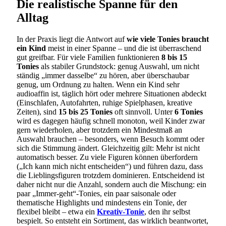
Die realistische Spanne für den
Alltag
In der Praxis liegt die Antwort auf
wie viele Tonies braucht
ein Kind
meist in einer Spanne – und die ist überraschend
gut greifbar. Für viele Familien funktionieren
8 bis 15
Tonies
als stabiler Grundstock: genug Auswahl, um nicht
ständig „immer dasselbe“ zu hören, aber überschaubar
genug, um Ordnung zu halten. Wenn ein Kind sehr
audioaffin ist, täglich hört oder mehrere Situationen abdeckt
(Einschlafen, Autofahrten, ruhige Spielphasen, kreative
Zeiten), sind
15 bis 25 Tonies
oft sinnvoll. Unter
6 Tonies
wird es dagegen häufig schnell monoton, weil Kinder zwar
gern wiederholen, aber trotzdem ein Mindestmaß an
Auswahl brauchen – besonders, wenn Besuch kommt oder
sich die Stimmung ändert. Gleichzeitig gilt: Mehr ist nicht
automatisch besser. Zu viele Figuren können überfordern
(„Ich kann mich nicht entscheiden“) und führen dazu, dass
die Lieblingsfiguren trotzdem dominieren. Entscheidend ist
daher nicht nur die Anzahl, sondern auch die Mischung: ein
paar „Immer-geht“-Tonies, ein paar saisonale oder
thematische Highlights und mindestens ein Tonie, der
flexibel bleibt – etwa ein
Kreativ-Tonie
, den ihr selbst
bespielt. So entsteht ein Sortiment, das wirklich beantwortet,