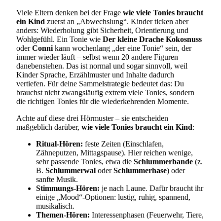
Viele Eltern denken bei der Frage
wie viele Tonies braucht
ein Kind
zuerst an „Abwechslung“. Kinder ticken aber
anders: Wiederholung gibt Sicherheit, Orientierung und
Wohlgefühl. Ein Tonie wie
Der kleine Drache Kokosnuss
oder
Conni
kann wochenlang „der eine Tonie“ sein, der
immer wieder läuft – selbst wenn 20 andere Figuren
danebenstehen. Das ist normal und sogar sinnvoll, weil
Kinder Sprache, Erzählmuster und Inhalte dadurch
vertiefen. Für deine Sammelstrategie bedeutet das: Du
brauchst nicht zwangsläufig extrem viele Tonies, sondern
die richtigen Tonies für die wiederkehrenden Momente.
Achte auf diese drei Hörmuster – sie entscheiden
maßgeblich darüber,
wie viele Tonies braucht ein Kind
:
Ritual-Hören:
feste Zeiten (Einschlafen,
Zähneputzen, Mittagspause). Hier reichen wenige,
sehr passende Tonies, etwa die
Schlummerbande
(z.
B.
Schlummerwal
oder
Schlummerhase
) oder
sanfte Musik.
Stimmungs-Hören:
je nach Laune. Dafür braucht ihr
einige „Mood“-Optionen: lustig, ruhig, spannend,
musikalisch.
Themen-Hören:
Interessenphasen (Feuerwehr, Tiere,